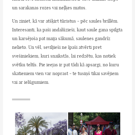
un sarakanas rozes vai neļķes matos.
Un ziniet, kā var atšķirt tūristus - pēc saules brillēm.
Interesanti, ka paši andalūzieši, kaut saule gana spilgta
un karsējoša pat maija sākumā, saulenes gandrīz
nelieto. Un vēl, seviljieši ne īpaši atvērti pret
svešiniekiem, kuri snaikstās, lai redzētu, kas notiek
svētku teltīs. Pie ieejas ir pat tādi kā apsargi, no kuru
skatieniem vien var noprast - te tusiņš tikai savējiem
vai ar ielūgumiem.