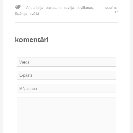
,
,
,
,
Andalūzija
pavasaris
sevilja
sevillanas
SKATĪTS:
57
,
Spānija
svētki
komentāri