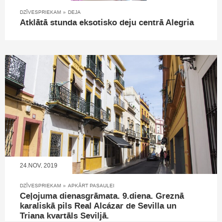
DZĪVESPRIEKAM
»
DEJA
Atklātā stunda eksotisko deju centrā Alegria
24.NOV, 2019
DZĪVESPRIEKAM
»
APKĀRT PASAULEI
Ceļojuma dienasgrāmata. 9.diena. Greznā
karaliskā pils Real Alcázar de Sevilla un
Triana kvartāls Seviljā.