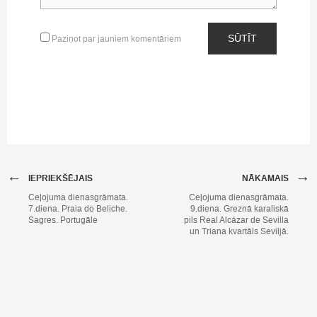
SŪTĪT
Paziņot par jauniem komentāriem
←
→
IEPRIEKŠĒJAIS
NĀKAMAIS
Ceļojuma dienasgrāmata.
Ceļojuma dienasgrāmata.
7.diena. Praia do Beliche.
9.diena. Greznā karaliskā
Sagres. Portugāle
pils Real Alcázar de Sevilla
un Triana kvartāls Seviljā.