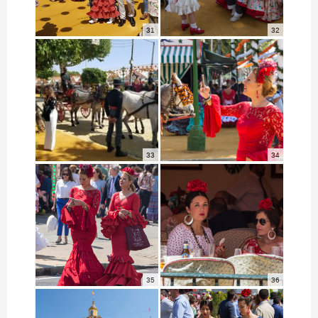
31
32
33
34
35
36