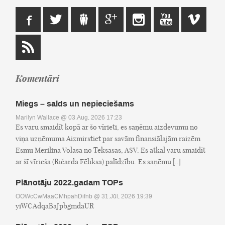
Komentāri
Miegs – salds un nepieciešams
Marilyn Wallace
@ 03.Aug, 2026 17:23
Es varu smaidīt kopā ar šo vīrieti, es saņēmu aizdevumu no
viņa uzņēmuma Aizmirstiet par savām finansiālajām raizēm
Esmu Merilina Volasa no Teksasas, ASV. Es atkal varu smaidīt
ar šī vīrieša (Ričarda Fēliksa) palīdzību. Es saņēmu [..]
Plānotāju 2022.gadam TOPs
OOWcCwMaaCMhpahDifnb
@ 31.Jūl, 2026 19:39
yiWCAdqaBaJpbgmdaUR