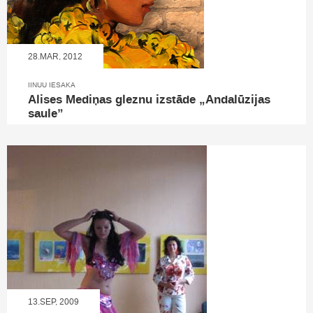
28.MAR, 2012
IINUU IESAKA
Alises Mediņas gleznu izstāde „Andalūzijas
saule”
13.SEP, 2009