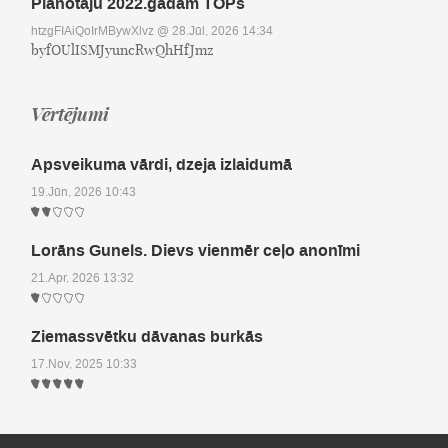
Plānotāju 2022.gadam TOPs
htzgFIAiQoIrMBywXlvz
@ 28.Jūl, 2026 14:34
byfOUlISMJyuncRwQhHfJmz
Vērtējumi
Apsveikuma vārdi, dzeja izlaidumā
19.Jūn, 2026 10:43
Lorāns Gunels. Dievs vienmēr ceļo anonīmi
21.Apr, 2026 13:32
Ziemassvētku dāvanas burkās
17.Nov, 2025 10:33