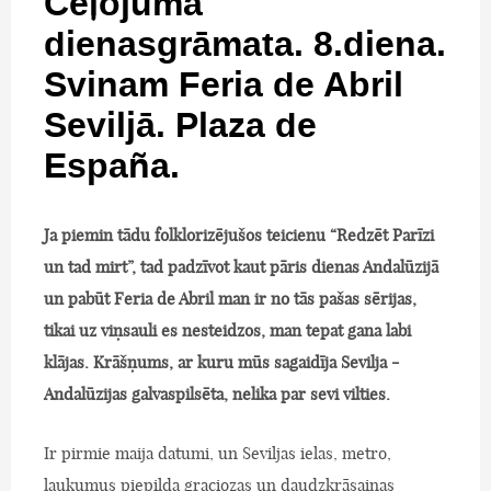
Ceļojuma
dienasgrāmata. 8.diena.
Svinam Feria de Abril
Seviljā. Plaza de
España.
Ja piemin tādu folklorizējušos teicienu “Redzēt Parīzi
un tad mirt”, tad padzīvot kaut pāris dienas Andalūzijā
un pabūt Feria de Abril man ir no tās pašas sērijas,
tikai uz viņsauli es nesteidzos, man tepat gana labi
klājas. Krāšņums, ar kuru mūs sagaidīja Sevilja -
Andalūzijas galvaspilsēta, nelika par sevi vilties.
Ir pirmie maija datumi, un Seviljas ielas, metro,
laukumus piepilda graciozas un daudzkrāsainas