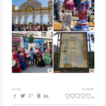
37
38
39
40
DALIES:
NOVĒRTĒ:
(
0
)