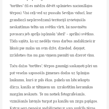
"tortītes" (tā es mēdzu dēvēt spānietes nacionālajos
tērpos). Visi ceļi ved uz pussalu Seviljas viducī, kur
grandiozā nepārredzamā teritorijā izvietojušās
neskaitāmas teltis un svētku vārti, lai nosvinētu
pavasara jeb aprīļa (spāniski "abril" - aprīlis) svētkus.
Tāda sajūta, ka uz nedēļu visus darbus andalūzieši ir
likuši pie malas un svin dzīvi, dziedod, dejojot,
izrādoties (tas nu gan viņiem piemīt) un dzerot vīnu.
Taču dažas "tortītes", tērpos gaumīgi saskaņoti pāri un
pat veselas saposošās ģimenes dodas uz Spānijas
laukumu, kurš ir pils ēkas, paliela un labi iekopta
dārza, kanāla ar tiltiņiem un izrakstītām keramikas
margām ieskauts. Te nu notiek fotografešanās,
vizināšanās laiviņās turpat pa kanālu un zirgu pajūgos.
Katrai sevi cienošai andalūzietei ir savs unikāls tērps