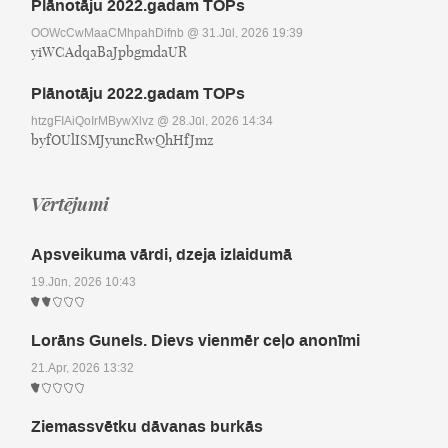
Plānotāju 2022.gadam TOPs
OOWcCwMaaCMhpahDifnb
@ 31.Jūl, 2026 19:39
yiWCAdqaBaJpbgmdaUR
Plānotāju 2022.gadam TOPs
htzgFIAiQoIrMBywXlvz
@ 28.Jūl, 2026 14:34
byfOUlISMJyuncRwQhHfJmz
Vērtējumi
Apsveikuma vārdi, dzeja izlaidumā
19.Jūn, 2026 10:43
Lorāns Gunels. Dievs vienmēr ceļo anonīmi
21.Apr, 2026 13:32
Ziemassvētku dāvanas burkās