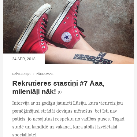
24.APR, 2018
DZĪVESZIŅAI
»
PĀRDOMAS
Rekrutieres stāstiņi #7 Āāā,
mileniāļi nāk!
(1)
Intervija ar 22 gadīgu jaunieti Lūsiju, kura vienreiz jau
pamēģinājusi strādāt deviņus mēnešus, bet īsti nav
paticis, jo nesajutusi respektu no vadības puses. Tagad
studē un kandidē uz vakanci, kura atbilst izvēlētajai
specialitātei.