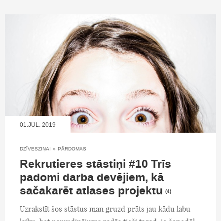
01.JŪL, 2019
DZĪVESZIŅAI
»
PĀRDOMAS
Rekrutieres stāstiņi #10 Trīs
padomi darba devējiem, kā
sačakarēt atlases projektu
(4)
Uzrakstīt šos stāstus man gruzd prāts jau kādu labu