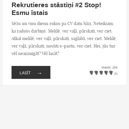
Rekrutieres stāstiņi #2 Stop!
Esmu īstais
Sēžu un visu dienu rokos pa CV datu bāzi. Neteiksim,
ka radošs darbiņš. Meklē, ver vaļā, pārskati, ver ciet.
Atkal meklē, ver vaļā, pārskati, saglabā, ver ciet. Meklē,
ver vaļā, pārskati, nosūti e-pastu, ver ciet. Hei, jūs tur
vēl neaizmigāt? Vēl lasāt?
Skatīts: 259
→
LASĪT
(3)