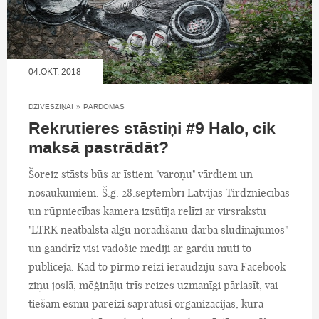
04.OKT, 2018
DZĪVESZIŅAI
»
PĀRDOMAS
Rekrutieres stāstiņi #9 Halo, cik
maksā pastrādāt?
Šoreiz stāsts būs ar īstiem "varoņu" vārdiem un
nosaukumiem. Š.g. 28.septembrī Latvijas Tirdzniecības
un rūpniecības kamera izsūtīja relīzi ar virsrakstu
"LTRK neatbalsta algu norādīšanu darba sludinājumos"
un gandrīz visi vadošie mediji ar gardu muti to
publicēja. Kad to pirmo reizi ieraudzīju savā Facebook
ziņu joslā, mēģināju trīs reizes uzmanīgi pārlasīt, vai
tiešām esmu pareizi sapratusi organizācijas, kurā