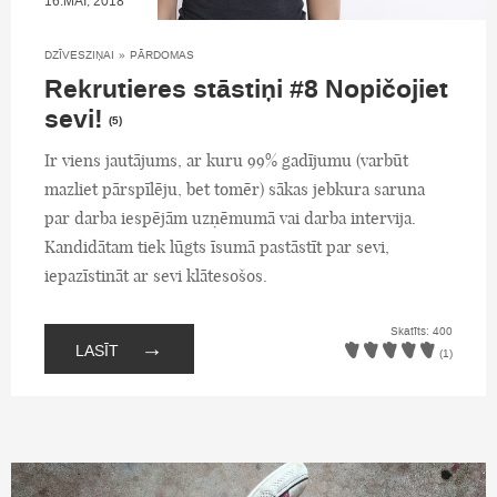
16.MAI, 2018
DZĪVESZIŅAI
»
PĀRDOMAS
Rekrutieres stāstiņi #8 Nopičojiet
sevi!
(5)
Ir viens jautājums, ar kuru 99% gadījumu (varbūt
mazliet pārspīlēju, bet tomēr) sākas jebkura saruna
par darba iespējām uzņēmumā vai darba intervija.
Kandidātam tiek lūgts īsumā pastāstīt par sevi,
iepazīstināt ar sevi klātesošos.
Skatīts: 400
→
LASĪT
(1)