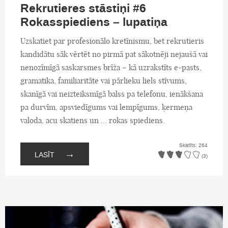
Rekrutieres stāstiņi #6
Rokasspiediens – lupatiņa
Uzskatiet par profesionālo kretīnismu, bet rekrutieris
kandidātu sāk vērtēt no pirmā pat sākotnēji nejaušā vai
nenozīmīgā saskarsmes brīža – kā uzrakstīts e-pasts,
gramatika, familiaritāte vai pārlieku liels stīvums,
skanīgā vai neizteiksmīgā balss pa telefonu, ienākšana
pa durvīm, apsviedīgums vai lempīgums, ķermeņa
valoda, acu skatiens un ... rokas spiediens.
Skatīts: 264
→
LASĪT
(3)