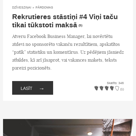
DZĪVESZIŅAI
»
PĀRDOMAS
Rekrutieres stāstiņi #4 Viņi taču
tikai tūkstoti maksā
(5)
Atveru Facebook Business Manager, lai novērtētu
atdevi no sponsorēto vakanču rezultātiem, apskatītos
“patīk” statistiku un komentārus. Uz pēdējiem jāsniedz
atbildes, kā arī jāsaprot, vai vakances makets, teksts
pareizi pozicionēts.
Skatīts: 346
→
LASĪT
(1)