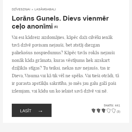
DZĪVESZIŅAI
»
LASĀMGABALI
Lorāns Gunels. Dievs vienmēr
ceļo anonīmi
(6)
Vai esi kādreiz aizdomājies, kāpēc daži cilvēki ienāk
tavā dzīvē pavisam nejauši, bet atstāj diezgan
paliekošus nospiedumus? Kāpēc tavās rokās nejauši
nonāk kāda grāmata, kuras vēstījums liek aizskart
dziļākās stīgas? Tu teiksi, nekas nav nejaušs, tas ir
Dieva, Visuma vai kā tik vēl ne spēks. Vai tieši otrādi, tā
ir parasta apstākļu sakritība, jo mēs jau galu galā paši
izlemjam, vai kādu un ko ielaist savā dzīvē vai nē.
Skatīts: 441
→
LASĪT
(3)