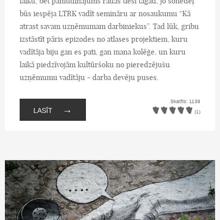
laiku, bet pamudinājums radās tieši tagad, jo šonedēļ
būs iespēja LTRK vadīt semināru ar nosaukumu “Kā
atrast savam uzņēmumam darbiniekus”. Tad lūk, gribu
izstāstīt pāris epizodes no atlases projektiem, kuru
vadītāja biju gan es pati, gan mana kolēģe, un kuru
laikā piedzīvojām kultūršoku no pieredzējušu
uzņēmumu vadītāju - darba devēju puses.
Skatīts: 1139
→
LASĪT
(1)