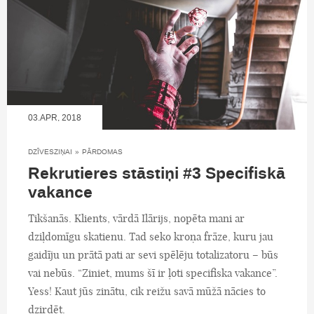
03.APR, 2018
DZĪVESZIŅAI
»
PĀRDOMAS
Rekrutieres stāstiņi #3 Specifiskā
vakance
Tikšanās. Klients, vārdā Ilārijs, nopēta mani ar
dziļdomīgu skatienu. Tad seko kroņa frāze, kuru jau
gaidīju un prātā pati ar sevi spēlēju totalizatoru – būs
vai nebūs. “Ziniet, mums šī ir ļoti specifiska vakance”.
Yess! Kaut jūs zinātu, cik reižu savā mūžā nācies to
dzirdēt.