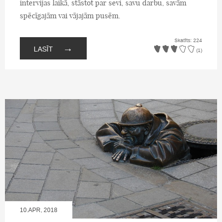
intervijas laikā, stāstot par sevi, savu darbu, savām
spēcīgajām vai vājajām pusēm.
Skatīts: 224
→
LASĪT
(1)
10.APR, 2018