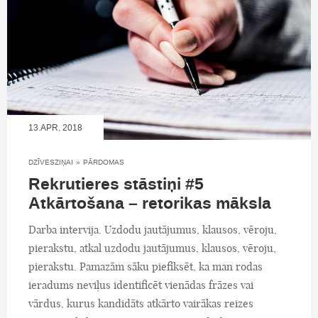
13.APR, 2018
DZĪVESZIŅAI
»
PĀRDOMAS
Rekrutieres stāstiņi #5
Atkārtošana – retorikas māksla
Darba intervija. Uzdodu jautājumus, klausos, vēroju,
pierakstu, atkal uzdodu jautājumus, klausos, vēroju,
pierakstu. Pamazām sāku piefiksēt, ka man rodas
ieradums neviļus identificēt vienādas frāzes vai
vārdus, kurus kandidāts atkārto vairākas reizes