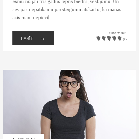
esmu nu jau trīs gadus lepns biedrs, vēstījumu. Un
sev par nepatīkamu pārsteigumu atskārtu, ka manas
acis mani nepieviļ.
Skatīts: 396
→
LASĪT
(7)