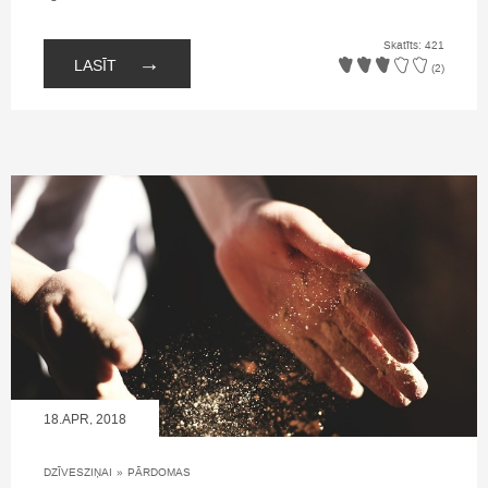
Skatīts: 421
→
LASĪT
(2)
18.APR, 2018
DZĪVESZIŅAI
»
PĀRDOMAS