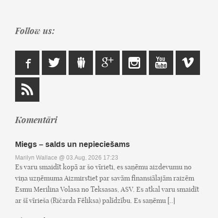
Follow us:
Komentāri
Miegs – salds un nepieciešams
Marilyn Wallace
@ 03.Aug, 2026 17:23
Es varu smaidīt kopā ar šo vīrieti, es saņēmu aizdevumu no
viņa uzņēmuma Aizmirstiet par savām finansiālajām raizēm
Esmu Merilina Volasa no Teksasas, ASV. Es atkal varu smaidīt
ar šī vīrieša (Ričarda Fēliksa) palīdzību. Es saņēmu [..]