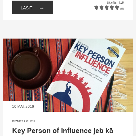
Skatīts: 415
→
LASĪT
(6)
10.MAI, 2016
BIZNESA GURU
Key Person of Influence jeb kā