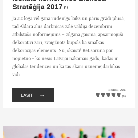
Stratēģija 2017
(1)
Ja aiz loga vēl gana rudenīgs laiks un pāris grādi plusā,
tad Aldara alus darbnīcas zālē valdīja decembrim
atbilstošs noformējums – zilgana gaisma, apsarmojuši
dekoratīvi zari, zvaigžņots kupols kā smalkas
dekorācijas elements. Nu, skaisti! Bet saruna par
nopietno - ko nesīs Latvijai nākamais gads, kādas ir
globālās tendences un kā tās skars uzņēmējdarbības
vidi.
Skatīts: 204
→
LASĪT
(6)