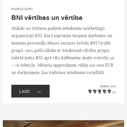
BIZNESA GURU
BNI vērtības un vērtība
Atskats uz četriem gadiem ieteikumu mārketinga
organizācijā BNI, kurā joprojām turpinu darboties un
ieņemu personāla atlases nozares krēslu BNI Vivaldi
grupā. 2015.gadā sākām ar trīsdesmit cilvēku grupu,
šobrīd katra BNI agrā rīta dalībnieku skaits svārstās 50
– 70 robežās. Mēneša apgrozījums vidēji 110 000 EUR
no darījumiem, kas radušies ieteikumu rezultātā.
Skatīts: 444
→
LASĪT
(2)