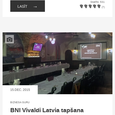
Skatīts: 531
→
LASĪT
(7)
15.DEC, 2015
BIZNESA GURU
BNI Vivaldi Latvia tapšana