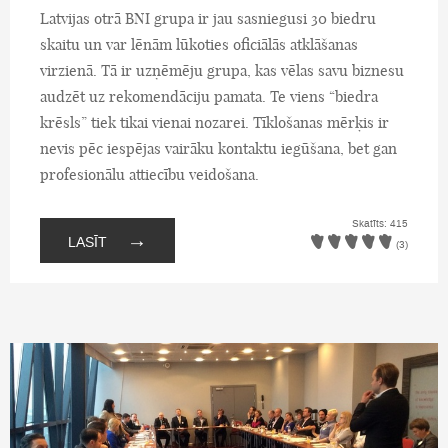
Latvijas otrā BNI grupa ir jau sasniegusi 30 biedru
skaitu un var lēnām lūkoties oficiālās atklāšanas
virzienā. Tā ir uzņēmēju grupa, kas vēlas savu biznesu
audzēt uz rekomendāciju pamata. Te viens “biedra
krēsls” tiek tikai vienai nozarei. Tīklošanas mērķis ir
nevis pēc iespējas vairāku kontaktu iegūšana, bet gan
profesionālu attiecību veidošana.
Skatīts: 415
→
LASĪT
(3)