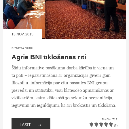
13.NOV, 2015
BIZNESA GURU
Agrie BNI tīklošanas rīti
Šādu informatīvo pasākumu darba kārtība ir viena un
tā pati – iepazīstināšana ar organizācijas givers gain
filozofiju, informācija par citu pasaules BNI grupu
pieredzi un statistiku, visu klātesošo apmainīšanās ar
vizītkartēm, katra klātesošā 30 sekunžu prezentācija,
ieguvumi un ieguldījumi, kā arī brokastis un tīklošana.
Skatīts: 717
→
LASĪT
(3)