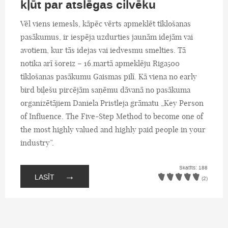
kļūt par atslēgas cilvēku
Vēl viens iemesls, kāpēc vērts apmeklēt tīklošanas
pasākumus, ir iespēja uzdurties jaunām idejām vai
avotiem, kur tās idejas vai iedvesmu smelties. Tā
notika arī šoreiz – 16.martā apmeklēju Riga500
tīklošanas pasākumu Gaismas pilī. Kā viena no early
bird biļešu pircējām saņēmu dāvanā no pasākuma
organizētājiem Daniela Pristleja grāmatu „Key Person
of Influence. The Five-Step Method to become one of
the most highly valued and highly paid people in your
industry”.
Skatīts: 188
→
LASĪT
(2)