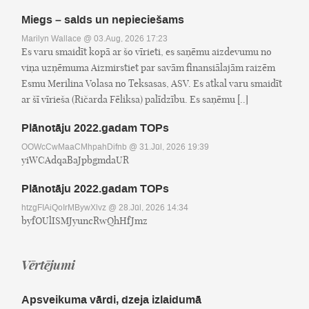
Miegs – salds un nepieciešams
Marilyn Wallace
@ 03.Aug, 2026 17:23
Es varu smaidīt kopā ar šo vīrieti, es saņēmu aizdevumu no
viņa uzņēmuma Aizmirstiet par savām finansiālajām raizēm
Esmu Merilina Volasa no Teksasas, ASV. Es atkal varu smaidīt
ar šī vīrieša (Ričarda Fēliksa) palīdzību. Es saņēmu [..]
Plānotāju 2022.gadam TOPs
OOWcCwMaaCMhpahDifnb
@ 31.Jūl, 2026 19:39
yiWCAdqaBaJpbgmdaUR
Plānotāju 2022.gadam TOPs
htzgFIAiQoIrMBywXlvz
@ 28.Jūl, 2026 14:34
byfOUlISMJyuncRwQhHfJmz
Vērtējumi
Apsveikuma vārdi, dzeja izlaidumā