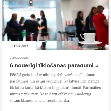
10.FEB, 2016
BIZNESA GURU
6 noderīgi tīklošanas paradumi
(1)
Pēdējā gada laikā ir nācies pabūt vairākos tīklošanas
pasākumos, un esmu secinājusi, ka latvieši nav nemaz
tik kūtra tauta, kā kādam labpatiktos domāt. Parunāties
mums patīk, taču, kā to darīt efektīvi un noderīgi
savam biznesam, tā ir vesela mācība.