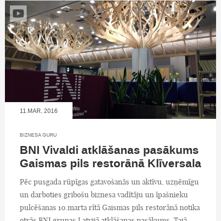
11.MAR, 2016
BIZNESA GURU
BNI Vivaldi atklāšanas pasākums
Gaismas pils restorānā Klīversala
Pēc pusgada rūpīgas gatavošanās un aktīvu, uzņēmīgu
un darboties gribošu biznesa vadītāju un īpašnieku
pulcēšanas 10.marta rītā Gaismas pils restorānā notika
otrās BNI grupas Latvijā atklāšanas pasākums. Tajā