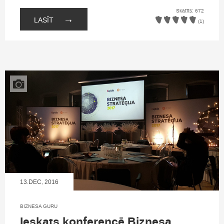
Skatīts: 672
→
LASĪT
(1)
13.DEC, 2016
BIZNESA GURU
Ieskats konferencē Biznesa