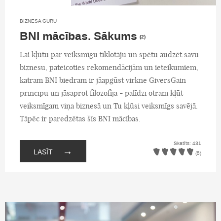
BIZNESA GURU
BNI mācības. Sākums
(2)
Lai kļūtu par veiksmīgu tīklotāju un spētu audzēt savu
biznesu, pateicoties rekomendācijām un ieteikumiem,
katram BNI biedram ir jāapgūst virkne GiversGain
principu un jāsaprot filozofija - palīdzi otram kļūt
veiksmīgam viņa biznesā un Tu kļūsi veiksmīgs savējā.
Tāpēc ir paredzētas šīs BNI mācības.
Skatīts: 431
→
LASĪT
(5)