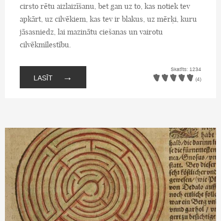
cirsto rētu aizlaizīšanu, bet gan uz to, kas notiek tev
apkārt, uz cilvēkiem, kas tev ir blakus, uz mērķi, kuru
jāsasniedz, lai mazinātu ciešanas un vairotu
cilvēkmīlestību.
Skatīts: 1234
→
LASĪT
(4)