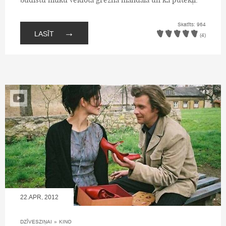
Skatīts: 964
→
LASĪT
(4)
22.APR, 2012
DZĪVESZIŅAI
»
KINO