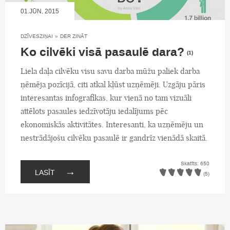
01.JŪN, 2015
DZĪVESZIŅAI
»
DER ZINĀT
Ko cilvēki visā pasaulē dara?
(1)
Liela daļa cilvēku visu savu darba mūžu paliek darba
ņēmēja pozīcijā, citi atkal kļūst uzņēmēji. Uzgāju pāris
interesantas infografikas, kur vienā no tam vizuāli
attēlots pasaules iedzīvotāju iedalījums pēc
ekonomiskās aktivitātes. Interesanti, ka uzņēmēju un
nestrādājošu cilvēku pasaulē ir gandrīz vienādā skaitā.
Skatīts: 650
→
LASĪT
(5)