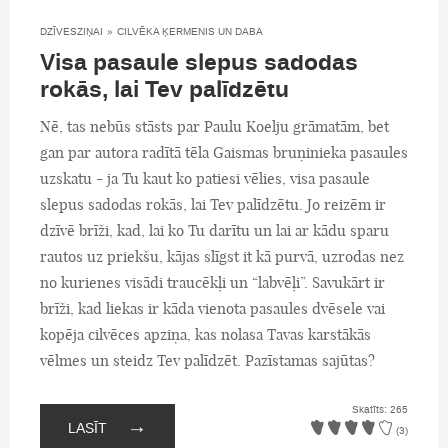
DZĪVESZIŅAI
»
CILVĒKA ĶERMENIS UN DABA
Visa pasaule slepus sadodas
rokās, lai Tev palīdzētu
Nē, tas nebūs stāsts par Paulu Koelju grāmatām, bet
gan par autora radītā tēla Gaismas bruņinieka pasaules
uzskatu - ja Tu kaut ko patiesi vēlies, visa pasaule
slepus sadodas rokās, lai Tev palīdzētu. Jo reizēm ir
dzīvē brīži, kad, lai ko Tu darītu un lai ar kādu sparu
rautos uz priekšu, kājas slīgst it kā purvā, uzrodas nez
no kurienes visādi traucēkļi un “labvēļi”. Savukārt ir
brīži, kad liekas ir kāda vienota pasaules dvēsele vai
kopēja cilvēces apziņa, kas nolasa Tavas karstākās
vēlmes un steidz Tev palīdzēt. Pazīstamas sajūtas?
Skatīts: 265
→
LASĪT
(3)