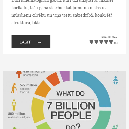
Daži kinematogrāfa gabali, kuri uzrunājuši ar mazliet
kariķētu, taču gana skarbu skatījumu no malas uz
mūsdienu cilvēku un viņa vietu sabiedrībā, konkrētā
struktūrā, tīklā.
Skatīts: 519
→
LASĪT
(4)