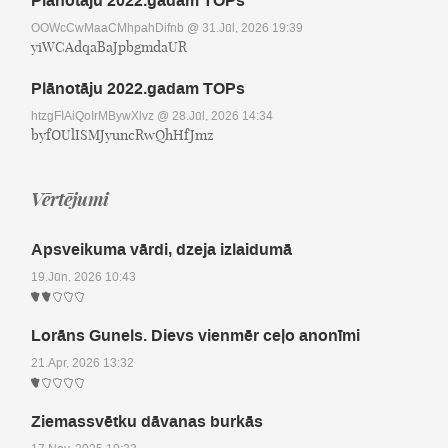
Plānotāju 2022.gadam TOPs
OOWcCwMaaCMhpahDifnb
@ 31.Jūl, 2026 19:39
yiWCAdqaBaJpbgmdaUR
Plānotāju 2022.gadam TOPs
htzgFIAiQoIrMBywXlvz
@ 28.Jūl, 2026 14:34
byfOUlISMJyuncRwQhHfJmz
Vērtējumi
Apsveikuma vārdi, dzeja izlaidumā
19.Jūn, 2026 10:43
Lorāns Gunels. Dievs vienmēr ceļo anonīmi
21.Apr, 2026 13:32
Ziemassvētku dāvanas burkās