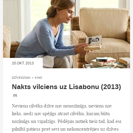
20.OKT, 2013
DZĪVESZIŅAI
»
KINO
Nakts vilciens uz Lisabonu (2013)
(1)
Neviena cilvēka dzīve nav nenozīmīga, neviens nav
lieks, nedz nav spējīgs atrast cilvēku, kuram būtu
nozīmīgs un vajadzīgs. Pēdējais notiek tieši tad, kad esi
pilnībā patiess pret sevi un nekoncentrējies uz dzīves