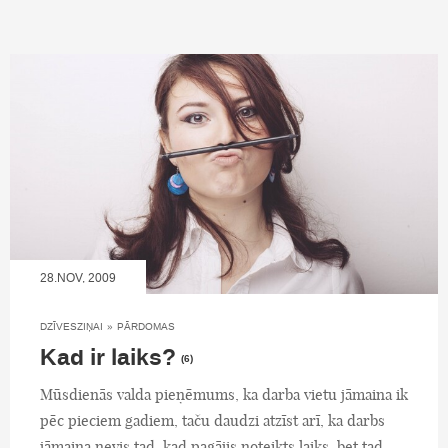
28.NOV, 2009
DZĪVESZIŅAI
»
PĀRDOMAS
Kad ir laiks?
(6)
Mūsdienās valda pieņēmums, ka darba vietu jāmaina ik
pēc pieciem gadiem, taču daudzi atzīst arī, ka darbs
jāmaina nevis tad, kad pagājis noteikts laiks, bet tad,