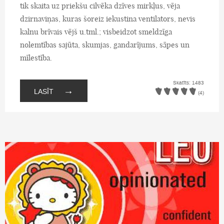
tik skaita uz priekšu cilvēka dzīves mirkļus, vēja
dzirnaviņas, kuras šoreiz iekustina ventilators, nevis
kalnu brīvais vējš u.tml.; visbeidzot smeldzīga
nolemtības sajūta, skumjas, gandarījums, sāpes un
mīlestība.
Skatīts: 1483
→
LASĪT
(4)