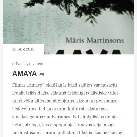
20.SEP, 2010
DZĪVESZIŅAI
»
KINO
AMAYA
(10)
Filmas „Amaya”, skatīšanās laikā sajūtas var nosacīti
iedalīt trijās daļās: sākumā ārkārtīgi reālistisks vides
un cilvēku attiecību attēlojums, sižeta un personāžu
ieskicējums; tad austrumu kultūrai raksturīgas
smalkas gandrīz netveramas, bet simboliskas detaļas –
lietus aiz loga, kas atspoguļojas Amayas sejā līdzīgi
nerimstošām asarām, pulksteņa tikšķis, kas bezkaislīgi