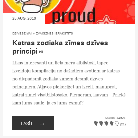
25.AUG, 2010
DZĪVESZIŅAI
»
ZVAIGZNĒS IERAKSTĪTS
Katras zodiaka zīmes dzīves
principi
(4)
Likās interesanti un lielā mērā atbilstoši, tāpēc
izveidoju kompilāciju no dažādiem avotiem ar katras
no divpadsmit zodiaka zīmēm desmit dzīves
principiem. Atļāvos piekoriģēt un izcelt, manuprāt,
katrai zīmei visatbilstošāko. Piemēram, lauvam - Priekš
kam jums saule, ja es jums esmu!?
Skatīts: 14921
→
LASĪT
(21)