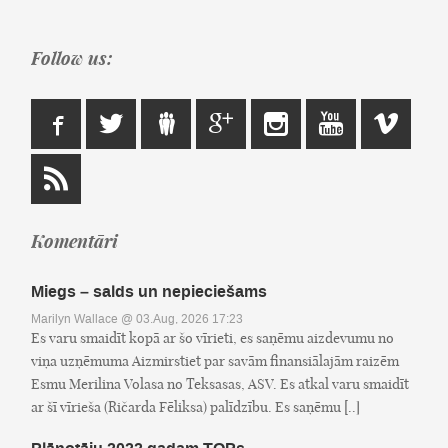
Follow us:
Komentāri
Miegs – salds un nepieciešams
Marilyn Wallace
@ 03.Aug, 2026 17:23
Es varu smaidīt kopā ar šo vīrieti, es saņēmu aizdevumu no
viņa uzņēmuma Aizmirstiet par savām finansiālajām raizēm
Esmu Merilina Volasa no Teksasas, ASV. Es atkal varu smaidīt
ar šī vīrieša (Ričarda Fēliksa) palīdzību. Es saņēmu [..]