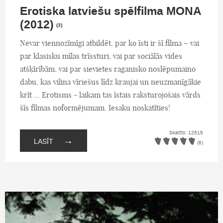
Erotiska latviešu spēlfilma MONA
(2012)
(3)
Nevar viennozīmīgi atbildēt, par ko īsti ir šī filma – vai
par klasisku mīlas trīssturi, vai par sociālās vides
atšķīrībām, vai par sievietes raganisko noslēpumaino
dabu, kas vilina vīriešus līdz kraujai un neuzmanīgākie
krīt ... Erotisms - laikam tas īstais raksturojošais vārds
šīs filmas noformējumam. Iesaku noskatīties!
Skatīts: 12515
→
LASĪT
(6)