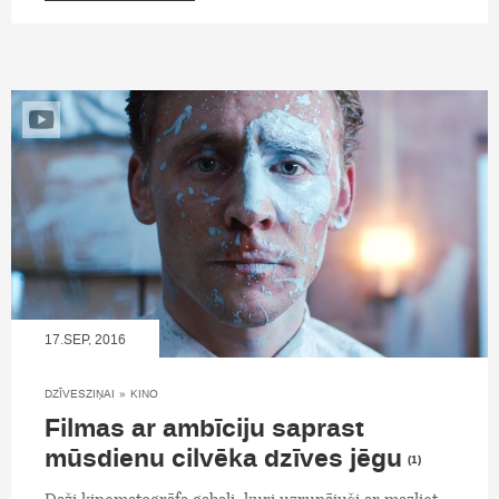
17.SEP, 2016
DZĪVESZIŅAI
»
KINO
Filmas ar ambīciju saprast
mūsdienu cilvēka dzīves jēgu
(1)