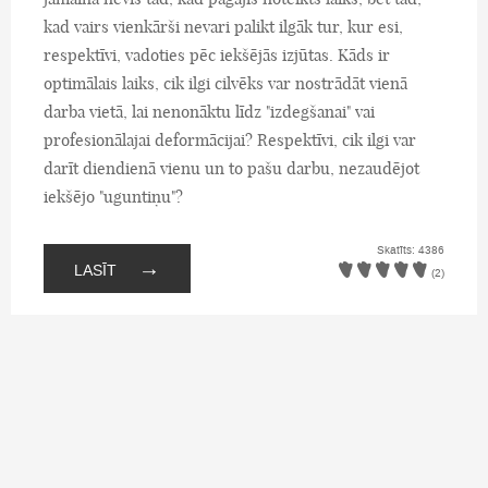
kad vairs vienkārši nevari palikt ilgāk tur, kur esi,
respektīvi, vadoties pēc iekšējās izjūtas. Kāds ir
optimālais laiks, cik ilgi cilvēks var nostrādāt vienā
darba vietā, lai nenonāktu līdz "izdegšanai" vai
profesionālajai deformācijai? Respektīvi, cik ilgi var
darīt diendienā vienu un to pašu darbu, nezaudējot
iekšējo "uguntiņu"?
Skatīts: 4386
→
LASĪT
(2)