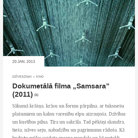
20.JAN, 2013
DZĪVESZIŅAI
»
KINO
Dokumetālā filma „Samsara”
(2011)
(1)
Sākumā krāšņa, krāsu un formu pārpilna, ar tuksnešu
plašumiem un kalnu varenību elpu aizraujoša. Dzīvības
un kustības pilna. Tīra un sakrāla. Tad pēkšņi skaudra,
tieša, nāves seju, nabadzību un pagrimumu rādoša. Kā
budistu mūku veidota grezna mandala un kā putekļi.