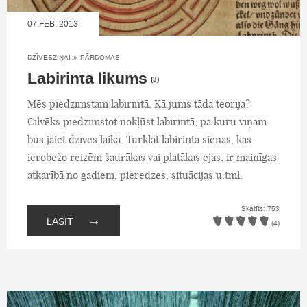
07.FEB, 2013
DZĪVESZIŅAI
»
PĀRDOMAS
Labirinta likums
(3)
Mēs piedzimstam labirintā. Kā jums tāda teorija?
Cilvēks piedzimstot nokļūst labirintā, pa kuru viņam
būs jāiet dzīves laikā. Turklāt labirinta sienas, kas
ierobežo reizēm šaurākas vai platākas ejas, ir mainīgas
atkarībā no gadiem, pieredzes, situācijas u.tml.
Skatīts: 753
→
LASĪT
(4)