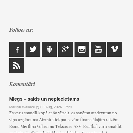
Follow us:
Komentāri
Miegs – salds un nepieciešams
Marilyn Wallace
@ 03.Aug, 2026 17:23
Es varu smaidīt kopā ar šo vīrieti, es saņēmu aizdevumu no
viņa uzņēmuma Aizmirstiet par savām finansiālajām raizēm
Esmu Merilina Volasa no Teksasas, ASV. Es atkal varu smaidīt