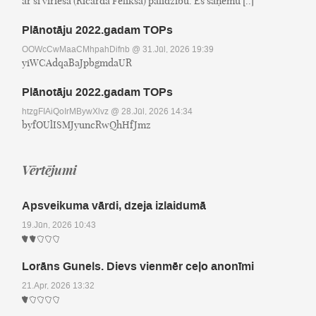
ar šī vīrieša (Ričarda Fēliksa) palīdzību. Es saņēmu [..]
Plānotāju 2022.gadam TOPs
OOWcCwMaaCMhpahDifnb
@ 31.Jūl, 2026 19:39
yiWCAdqaBaJpbgmdaUR
Plānotāju 2022.gadam TOPs
htzgFIAiQoIrMBywXlvz
@ 28.Jūl, 2026 14:34
byfOUlISMJyuncRwQhHfJmz
Vērtējumi
Apsveikuma vārdi, dzeja izlaidumā
19.Jūn, 2026 10:43
Lorāns Gunels. Dievs vienmēr ceļo anonīmi
21.Apr, 2026 13:32