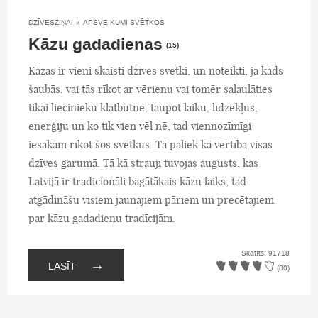
DZĪVESZIŅAI
»
APSVEIKUMI SVĒTKOS
Kāzu gadadienas
(15)
Kāzas ir vieni skaisti dzīves svētki, un noteikti, ja kāds
šaubās, vai tās rīkot ar vērienu vai tomēr salaulāties
tikai liecinieku klātbūtnē, taupot laiku, līdzekļus,
enerģiju un ko tik vien vēl nē, tad viennozīmīgi
iesakām rīkot šos svētkus. Tā paliek kā vērtība visas
dzīves garumā. Tā kā strauji tuvojas augusts, kas
Latvijā ir tradicionāli bagātākais kāzu laiks, tad
atgādināšu visiem jaunajiem pāriem un precētajiem
par kāzu gadadienu tradīcijām.
Skatīts: 91718
→
LASĪT
(80)