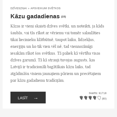
DZĪVESZIŅAI
»
APSVEIKUMI SVĒTKOS
Kāzu gadadienas
(15)
Kāzas ir vieni skaisti dzīves svētki, un noteikti, ja kāds
šaubās, vai tās rīkot ar vērienu vai tomēr salaulāties
tikai liecinieku klātbūtnē, taupot laiku, līdzekļus,
enerģiju un ko tik vien vēl nē, tad viennozīmīgi
iesakām rīkot šos svētkus. Tā paliek kā vērtība visas
dzīves garumā. Tā kā strauji tuvojas augusts, kas
Latvijā ir tradicionāli bagātākais kāzu laiks, tad
atgādināšu visiem jaunajiem pāriem un precētajiem
par kāzu gadadienu tradīcijām.
Skatīts: 91718
→
LASĪT
(80)