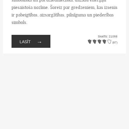
piesaistoša nozīme. Šoreiz par gredzeniem, kas izsenis
ir pabeigtības, aizsargātības, pilnīguma un piederības
simbols.
Skatīts: 21068
→
LASĪT
(87)