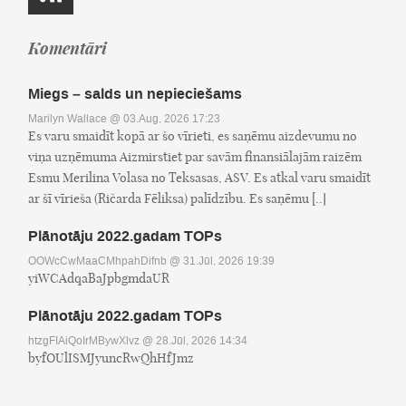
Komentāri
Miegs – salds un nepieciešams
Marilyn Wallace
@ 03.Aug, 2026 17:23
Es varu smaidīt kopā ar šo vīrieti, es saņēmu aizdevumu no
viņa uzņēmuma Aizmirstiet par savām finansiālajām raizēm
Esmu Merilina Volasa no Teksasas, ASV. Es atkal varu smaidīt
ar šī vīrieša (Ričarda Fēliksa) palīdzību. Es saņēmu [..]
Plānotāju 2022.gadam TOPs
OOWcCwMaaCMhpahDifnb
@ 31.Jūl, 2026 19:39
yiWCAdqaBaJpbgmdaUR
Plānotāju 2022.gadam TOPs
htzgFIAiQoIrMBywXlvz
@ 28.Jūl, 2026 14:34
byfOUlISMJyuncRwQhHfJmz