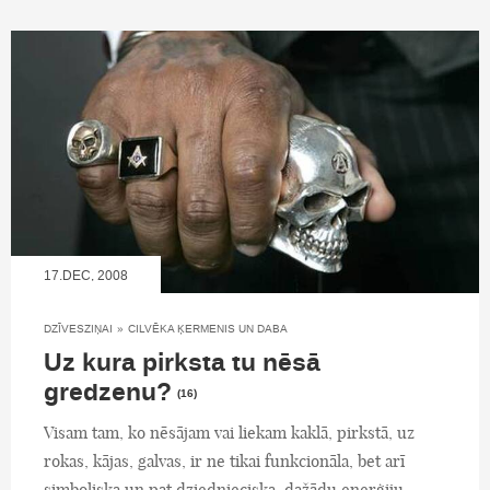
17.DEC, 2008
DZĪVESZIŅAI
»
CILVĒKA ĶERMENIS UN DABA
Uz kura pirksta tu nēsā
gredzenu?
(16)
Visam tam, ko nēsājam vai liekam kaklā, pirkstā, uz
rokas, kājas, galvas, ir ne tikai funkcionāla, bet arī
simboliska un pat dziednieciska, dažādu enerģiju