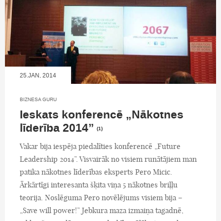
25.JAN, 2014
BIZNESA GURU
Ieskats konferencē „Nākotnes
līderība 2014”
(1)
Vakar bija iespēja piedalīties konferencē „Future
Leadership 2014”. Visvairāk no visiem runātājiem man
patika nākotnes līderības eksperts Pero Micic.
Ārkārtīgi interesanta šķita viņa 5 nākotnes briļļu
teorija. Noslēguma Pero novēlējums visiem bija –
„Save will power!” Jebkura maza izmaiņa tagadnē,