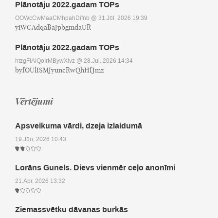
Plānotāju 2022.gadam TOPs
OOWcCwMaaCMhpahDifnb
@ 31.Jūl, 2026 19:39
yiWCAdqaBaJpbgmdaUR
Plānotāju 2022.gadam TOPs
htzgFIAiQoIrMBywXlvz
@ 28.Jūl, 2026 14:34
byfOUlISMJyuncRwQhHfJmz
Vērtējumi
Apsveikuma vārdi, dzeja izlaidumā
19.Jūn, 2026 10:43
Lorāns Gunels. Dievs vienmēr ceļo anonīmi
21.Apr, 2026 13:32
Ziemassvētku dāvanas burkās