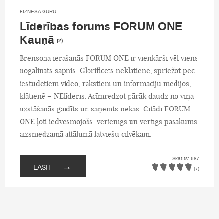
BIZNESA GURU
Līderības forums FORUM ONE
Kauņā
(2)
Brensona ierašanās FORUM ONE ir vienkārši vēl viens
nogalināts sapnis. Glorificēts neklātienē, spriežot pēc
iestudētiem video, rakstiem un informāciju medijos,
klātienē – NElīderis. Acīmredzot pārāk daudz no viņa
uzstāšanās gaidīts un saņemts nekas. Citādi FORUM
ONE ļoti iedvesmojošs, vērienīgs un vērtīgs pasākums
aizsniedzamā attālumā latviešu cilvēkam.
Skatīts: 687
→
LASĪT
(7)