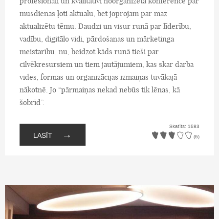
profesionāli un kvalitatīvi noorganizēta konference par
mūsdienās ļoti aktuālu, bet joprojām par maz
aktualizētu tēmu. Daudzi un visur runā par līderību,
vadību, digitālo vidi, pārdošanas un mārketinga
meistarību, nu, beidzot kāds runā tieši par
cilvēkresursiem un tiem jautājumiem, kas skar darba
vides, formas un organizācijas izmaiņas tuvākajā
nākotnē. Jo “pārmaiņas nekad nebūs tik lēnas, kā
šobrīd”.
Skatīts: 1583
→
LASĪT
(5)