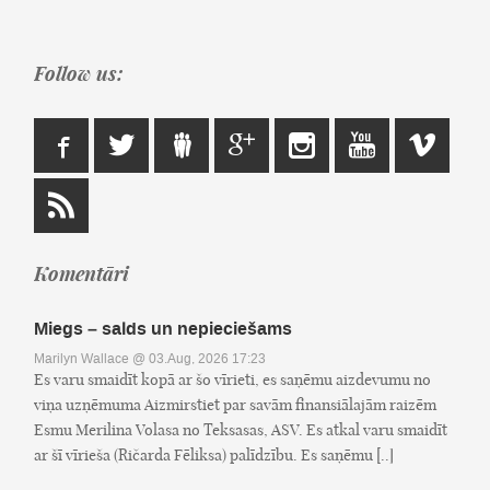
Follow us:
Komentāri
Miegs – salds un nepieciešams
Marilyn Wallace
@ 03.Aug, 2026 17:23
Es varu smaidīt kopā ar šo vīrieti, es saņēmu aizdevumu no
viņa uzņēmuma Aizmirstiet par savām finansiālajām raizēm
Esmu Merilina Volasa no Teksasas, ASV. Es atkal varu smaidīt
ar šī vīrieša (Ričarda Fēliksa) palīdzību. Es saņēmu [..]