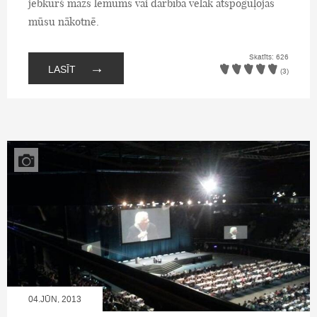
jebkurš mazs lēmums vai darbība vēlāk atspoguļojas
mūsu nākotnē.
Skatīts: 626
→
LASĪT
(3)
04.JŪN, 2013