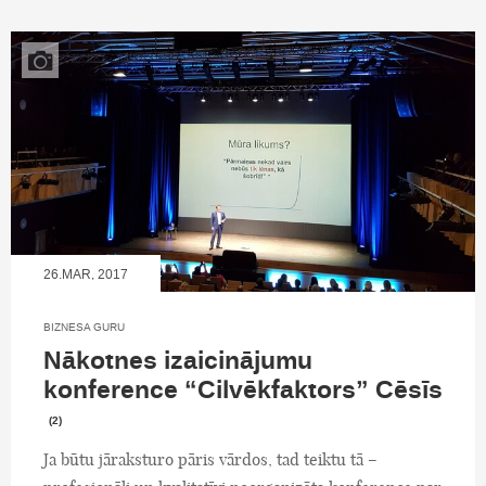
26.MAR, 2017
BIZNESA GURU
Nākotnes izaicinājumu
konference “Cilvēkfaktors” Cēsīs
(2)
Ja būtu jāraksturo pāris vārdos, tad teiktu tā –