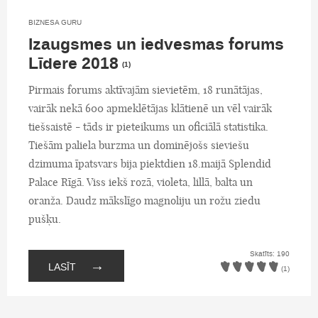
BIZNESA GURU
Izaugsmes un iedvesmas forums
Līdere 2018
(1)
Pirmais forums aktīvajām sievietēm, 18 runātājas,
vairāk nekā 600 apmeklētājas klātienē un vēl vairāk
tiešsaistē - tāds ir pieteikums un oficiālā statistika.
Tiešām paliela burzma un dominējošs sieviešu
dzimuma īpatsvars bija piektdien 18.maijā Splendid
Palace Rīgā. Viss iekš rozā, violeta, lillā, balta un
oranža. Daudz mākslīgo magnoliju un rožu ziedu
pušķu.
Skatīts: 190
→
LASĪT
(1)