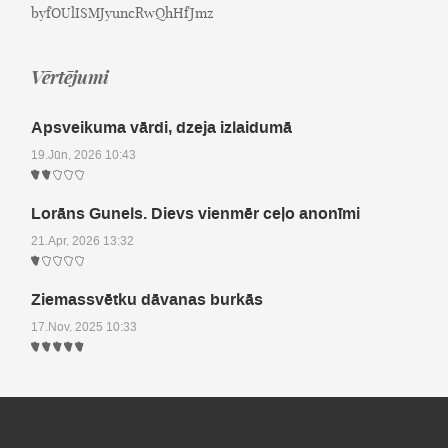
byfOUlISMJyuncRwQhHfJmz
Vērtējumi
Apsveikuma vārdi, dzeja izlaidumā
19.Jūn, 2026 10:43
Lorāns Gunels. Dievs vienmēr ceļo anonīmi
21.Apr, 2026 13:32
Ziemassvētku dāvanas burkās
17.Nov, 2025 10:33