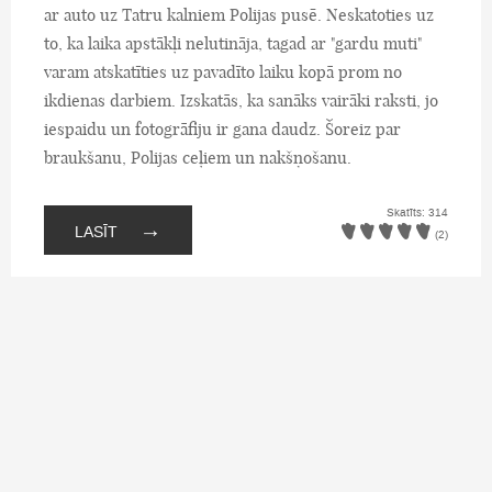
ar auto uz Tatru kalniem Polijas pusē. Neskatoties uz
to, ka laika apstākļi nelutināja, tagad ar "gardu muti"
varam atskatīties uz pavadīto laiku kopā prom no
ikdienas darbiem. Izskatās, ka sanāks vairāki raksti, jo
iespaidu un fotogrāfiju ir gana daudz. Šoreiz par
braukšanu, Polijas ceļiem un nakšņošanu.
Skatīts: 314
→
LASĪT
(2)