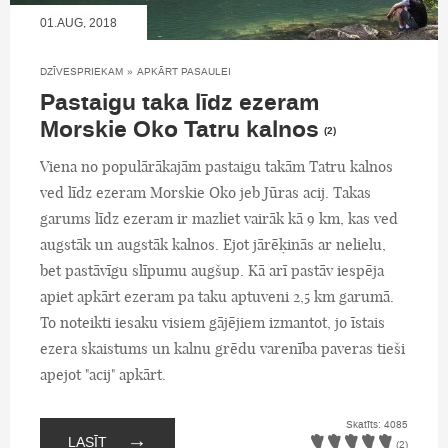
01.AUG, 2018
DZĪVESPRIEKAM
»
APKĀRT PASAULEI
Pastaigu taka līdz ezeram
Morskie Oko Tatru kalnos
(2)
Viena no populārākajām pastaigu takām Tatru kalnos
ved līdz ezeram Morskie Oko jeb Jūras acij. Takas
garums līdz ezeram ir mazliet vairāk kā 9 km, kas ved
augstāk un augstāk kalnos. Ejot jārēķinās ar nelielu,
bet pastāvīgu slīpumu augšup. Kā arī pastāv iespēja
apiet apkārt ezeram pa taku aptuveni 2,5 km garumā.
To noteikti iesaku visiem gājējiem izmantot, jo īstais
ezera skaistums un kalnu grēdu varenība paveras tieši
apejot "acij" apkārt.
Skatīts: 4085
→
LASĪT
(2)