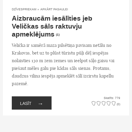
DZĪVESPRIEKAM
»
APKĀRT PASAULEI
Aizbraucām iesālīties jeb
Veličkas sāls raktuvju
apmeklējums
(1)
Velička ir samērā maza pilsētiņa pavisam netālu no
Krakovas, bet uz to plūst tūristu pūļi dēļ iespējas
nolaisties 130 m zem zemes un ieelpot sāļo gaisu vai
piešaut mēles galu pie kādas sāls sienas. Protams,
daudzus vilina iespēja apmeklēt sālī izcirstu kapellu
pazemē.
Skatīts: 779
→
LASĪT
(0)