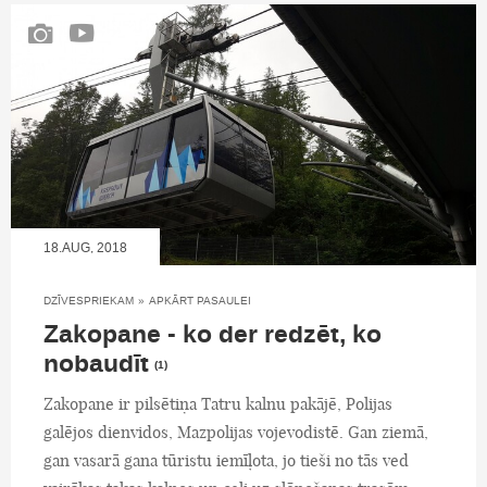
18.AUG, 2018
DZĪVESPRIEKAM
»
APKĀRT PASAULEI
Zakopane - ko der redzēt, ko
nobaudīt
(1)
Zakopane ir pilsētiņa Tatru kalnu pakājē, Polijas
galējos dienvidos, Mazpolijas vojevodistē. Gan ziemā,
gan vasarā gana tūristu iemīļota, jo tieši no tās ved