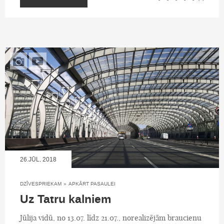
26.JŪL, 2018
DZĪVESPRIEKAM
»
APKĀRT PASAULEI
Uz Tatru kalniem
Jūlija vidū, no 13.07. līdz 21.07., norealizējām braucienu