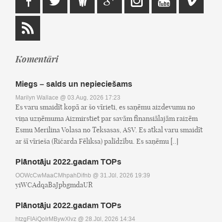
Komentāri
Miegs – salds un nepieciešams
Marilyn Wallace
@ 03.Aug, 2026 17:23
Es varu smaidīt kopā ar šo vīrieti, es saņēmu aizdevumu no
viņa uzņēmuma Aizmirstiet par savām finansiālajām raizēm
Esmu Merilina Volasa no Teksasas, ASV. Es atkal varu smaidīt
ar šī vīrieša (Ričarda Fēliksa) palīdzību. Es saņēmu [..]
Plānotāju 2022.gadam TOPs
OOWcCwMaaCMhpahDifnb
@ 31.Jūl, 2026 19:39
yiWCAdqaBaJpbgmdaUR
Plānotāju 2022.gadam TOPs
htzgFIAiQoIrMBywXlvz
@ 28.Jūl, 2026 14:34