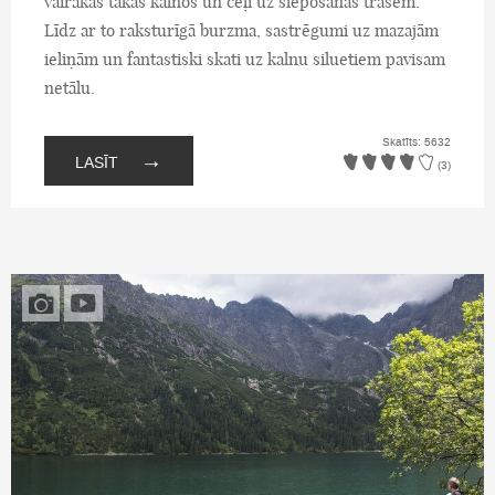
vairākas takas kalnos un ceļi uz slēpošanas trasēm.
Līdz ar to raksturīgā burzma, sastrēgumi uz mazajām
ieliņām un fantastiski skati uz kalnu siluetiem pavisam
netālu.
Skatīts: 5632
→
LASĪT
(3)