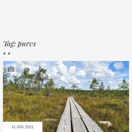
Tag: purvs
• •
11.JŪN, 2021