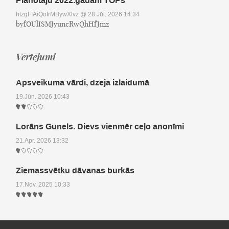
Plānotāju 2022.gadam TOPs
htzgFIAiQoIrMBywXlvz
@ 28.Jūl, 2026 14:34
byfOUlISMJyuncRwQhHfJmz
Vērtējumi
Apsveikuma vārdi, dzeja izlaidumā
19.Jūn, 2026 10:43
Lorāns Gunels. Dievs vienmēr ceļo anonīmi
21.Apr, 2026 13:32
Ziemassvētku dāvanas burkās
17.Nov, 2025 10:33