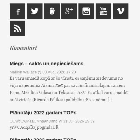
Komentāri
Miegs – salds un nepieciešams
Marilyn Wallace
@ 03.Aug, 2026 17:23
Es varu smaidīt kopā ar šo vīrieti, es saņēmu aizdevumu no
viņa uzņēmuma Aizmirstiet par savām finansiālajām raizēm
Esmu Merilina Volasa no Teksasas, ASV. Es atkal varu smaidīt
ar šī vīrieša (Ričarda Fēliksa) palīdzību. Es saņēmu [..]
Plānotāju 2022.gadam TOPs
OOWcCwMaaCMhpahDifnb
@ 31.Jūl, 2026 19:39
yiWCAdqaBaJpbgmdaUR