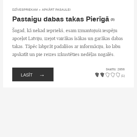
DZĪVESPRIEKAM
»
APKĀRT PASAULEI
Pastaigu dabas takas Pierīgā
(3)
Šogad, kā nekad iepriekš, esam izmantojuši iespēju
apceļot Latviju, izejot vairākas īsākas un garākas dabas
takas. Tāpēc labprāt padalīšos ar informāciju, ko labu
apskatīt un pie reizes izkustēties nedēļas nogalēs.
Skatīts: 2856
→
LASĪT
(1)