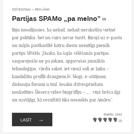
DZĪVESZIŅAI
»
REKLĀMA
Partijas SPAMo „pa melno”
(3)
Biju nosolījusies, ka nekad, nekad nerakstīšu vietnē
par politiku, bet nu vairs nevar turēt. Birojā uz e-pastu
un mājās pastkastītē katru dienu nemitīgi pienāk
partiju SPAMs. Jāsaka, ka šajās vēlēšanās partijas
sasparojušās ne pa jokam, apguvušas jaunākās
tehnoloģijas, vārdu sakot, iet vienā solī ar laiku –
kandidātu profili draugiem.lv, blogi, e-sūtījumi,
diskusiju forumi u.tml. Iesaku dzīvespriekam
noskatīties Šlesera video biogrāfiju - „... viņš brēca ilgi
un uzstājīgi, kā rezultātā tika nosaukts par Aināru”.
Skatīts: 1633
→
LASĪT
(3)