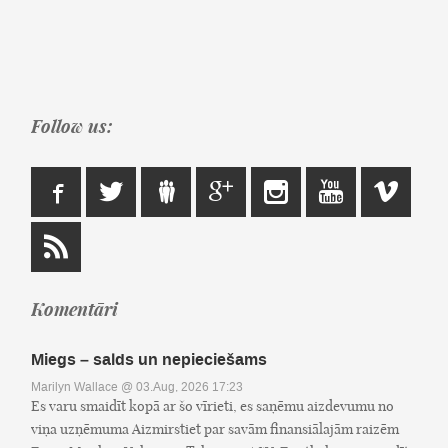
Follow us:
Komentāri
Miegs – salds un nepieciešams
Marilyn Wallace
@ 03.Aug, 2026 17:23
Es varu smaidīt kopā ar šo vīrieti, es saņēmu aizdevumu no
viņa uzņēmuma Aizmirstiet par savām finansiālajām raizēm