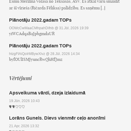
Esmu Merilina Volasa no Teksasas, ASV. Es atkal varu smaidīt
ar šī vīrieša (Ričarda Fēliksa) palīdzību. Es saņēmu [..]
Plānotāju 2022.gadam TOPs
OOWcCwMaaCMhpahDifnb
@ 31.Jūl, 2026 19:39
yiWCAdqaBaJpbgmdaUR
Plānotāju 2022.gadam TOPs
htzgFIAiQoIrMBywXlvz
@ 28.Jūl, 2026 14:34
byfOUlISMJyuncRwQhHfJmz
Vērtējumi
Apsveikuma vārdi, dzeja izlaidumā
19.Jūn, 2026 10:43
Lorāns Gunels. Dievs vienmēr ceļo anonīmi
21.Apr, 2026 13:32