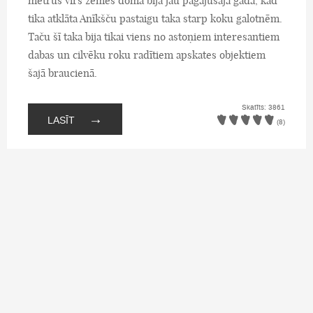
metrus virs zemes doma bija jau pagājušajā gadā, kad
tika atklāta Anīkšču pastaigu taka starp koku galotnēm.
Taču šī taka bija tikai viens no astoņiem interesantiem
dabas un cilvēku roku radītiem apskates objektiem
šajā braucienā.
Skatīts: 3861
→
LASĪT
(8)