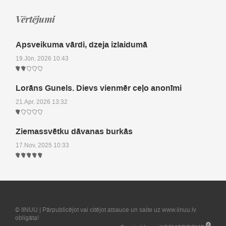
Vērtējumi
Apsveikuma vārdi, dzeja izlaidumā
19.Jūn, 2026 10:43
Lorāns Gunels. Dievs vienmēr ceļo anonīmi
21.Apr, 2026 13:32
Ziemassvētku dāvanas burkās
17.Nov, 2025 10:33
© IINUU | Pārpublicējot vai citējot atsauce un saite uz www.iinuu.lv
obligāta!