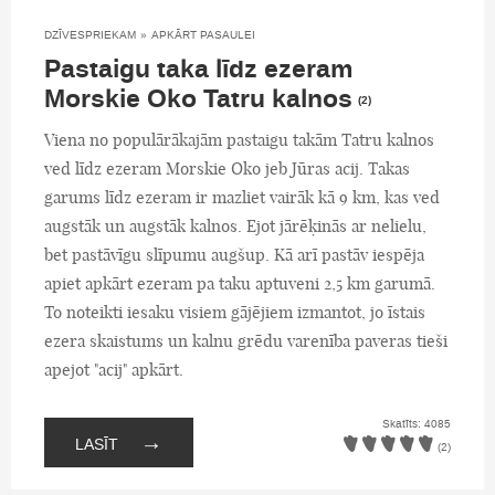
DZĪVESPRIEKAM
»
APKĀRT PASAULEI
Pastaigu taka līdz ezeram
Morskie Oko Tatru kalnos
(2)
Viena no populārākajām pastaigu takām Tatru kalnos
ved līdz ezeram Morskie Oko jeb Jūras acij. Takas
garums līdz ezeram ir mazliet vairāk kā 9 km, kas ved
augstāk un augstāk kalnos. Ejot jārēķinās ar nelielu,
bet pastāvīgu slīpumu augšup. Kā arī pastāv iespēja
apiet apkārt ezeram pa taku aptuveni 2,5 km garumā.
To noteikti iesaku visiem gājējiem izmantot, jo īstais
ezera skaistums un kalnu grēdu varenība paveras tieši
apejot "acij" apkārt.
Skatīts: 4085
→
LASĪT
(2)