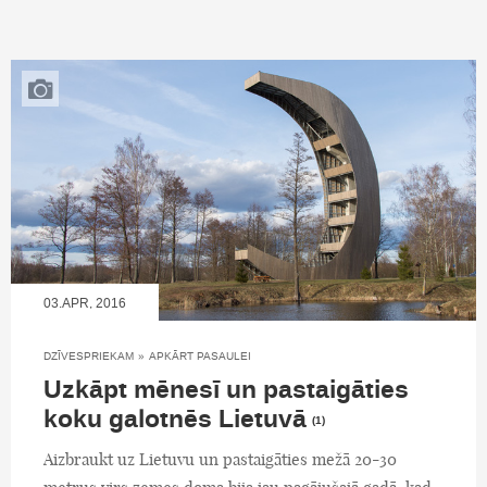
03.APR, 2016
DZĪVESPRIEKAM
»
APKĀRT PASAULEI
Uzkāpt mēnesī un pastaigāties
koku galotnēs Lietuvā
(1)
Aizbraukt uz Lietuvu un pastaigāties mežā 20-30