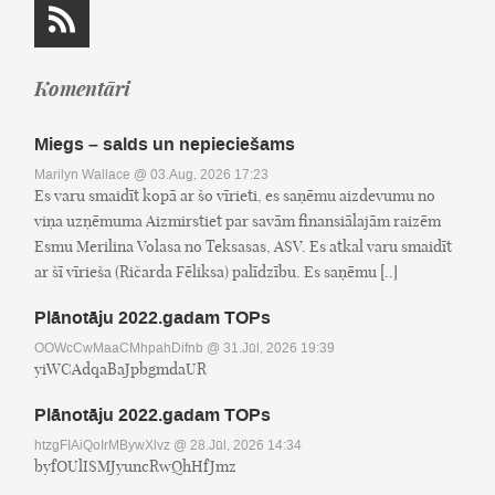
Komentāri
Miegs – salds un nepieciešams
Marilyn Wallace
@ 03.Aug, 2026 17:23
Es varu smaidīt kopā ar šo vīrieti, es saņēmu aizdevumu no
viņa uzņēmuma Aizmirstiet par savām finansiālajām raizēm
Esmu Merilina Volasa no Teksasas, ASV. Es atkal varu smaidīt
ar šī vīrieša (Ričarda Fēliksa) palīdzību. Es saņēmu [..]
Plānotāju 2022.gadam TOPs
OOWcCwMaaCMhpahDifnb
@ 31.Jūl, 2026 19:39
yiWCAdqaBaJpbgmdaUR
Plānotāju 2022.gadam TOPs
htzgFIAiQoIrMBywXlvz
@ 28.Jūl, 2026 14:34
byfOUlISMJyuncRwQhHfJmz