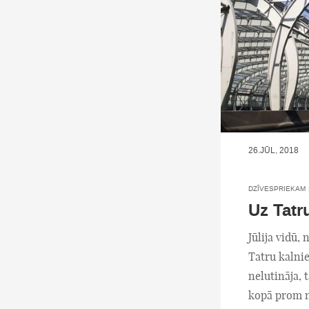
26.JŪL, 2018
DZĪVESPRIEKAM
Uz Tatr
Jūlija vidū, 
Tatru kalnie
nelutināja, 
kopā prom no