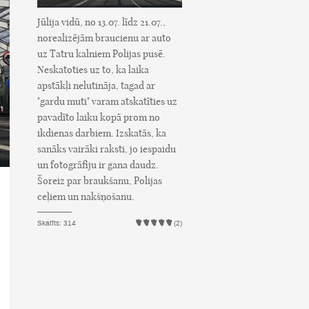
Jūlija vidū, no 13.07. līdz 21.07.,
norealizējām braucienu ar auto
uz Tatru kalniem Polijas pusē.
Neskatoties uz to, ka laika
apstākļi nelutināja, tagad ar
"gardu muti" varam atskatīties uz
pavadīto laiku kopā prom no
ikdienas darbiem. Izskatās, ka
sanāks vairāki raksti, jo iespaidu
un fotogrāfiju ir gana daudz.
Šoreiz par braukšanu, Polijas
ceļiem un nakšņošanu.
Skatīts: 314
(2)