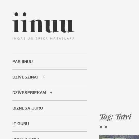
PAR IINUU
DZĪVESZIŅAI
DZĪVESPRIEKAM
BIZNESA GURU
Tag: Tatri
IT GURU
• •