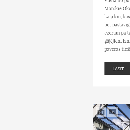
Viena no po
Morskie Oko 
kā 9 km, kas
bet pastāvīg
ezeram pa t
gājējiem izm
paveras tieši
LASĪT