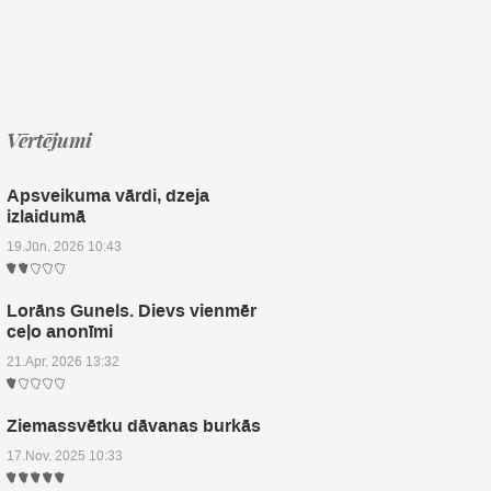
Vērtējumi
Apsveikuma vārdi, dzeja
izlaidumā
19.Jūn, 2026 10:43
Lorāns Gunels. Dievs vienmēr
ceļo anonīmi
21.Apr, 2026 13:32
Ziemassvētku dāvanas burkās
17.Nov, 2025 10:33