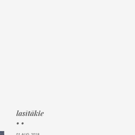
lasītākie
• •
01.AUG, 2018