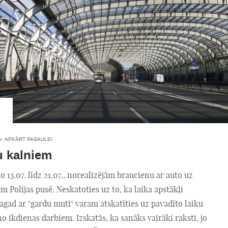
»
APKĀRT PASAULEI
u kalniem
no 13.07. līdz 21.07., norealizējām braucienu ar auto uz
m Polijas pusē. Neskatoties uz to, ka laika apstākļi
tagad ar "gardu muti" varam atskatīties uz pavadīto laiku
 ikdienas darbiem. Izskatās, ka sanāks vairāki raksti, jo