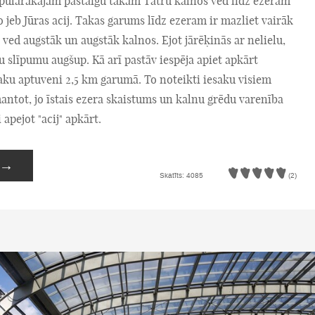
pulārākajām pastaigu takām Tatru kalnos ved līdz ezeram
jeb Jūras acij. Takas garums līdz ezeram ir mazliet vairāk
 ved augstāk un augstāk kalnos. Ejot jārēķinās ar nelielu,
u slīpumu augšup. Kā arī pastāv iespēja apiet apkārt
aku aptuveni 2,5 km garumā. To noteikti iesaku visiem
antot, jo īstais ezera skaistums un kalnu grēdu varenība
 apejot "acij" apkārt.
→
Skatīts: 4085
(2)