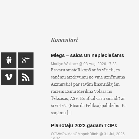
Komentāri
Miegs – salds un nepieciešams
Marilyn Wallace
@ 03.Aug, 2026 17:23
Es varu smaidīt kopā ar šo vīrieti, es
saņēmu aizdevumu no viņa uzņēmuma
Aizmirstiet par savām finansiālajām
raizēm Esmu Merilina Volasa no
Teksasas, ASV. Es atkal varu smaidīt ar
šī vīrieša (Ričarda Fēliksa) palīdzību. Es
saņēmu [..]
Plānotāju 2022.gadam TOPs
OOWcCwMaaCMhpahDifnb
@ 31.Jūl, 2026
19:39