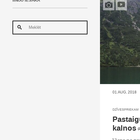
IINUU IESAKA
01.AUG, 2018
DZĪVESPRIEKAM
Pastaig
kalnos
(