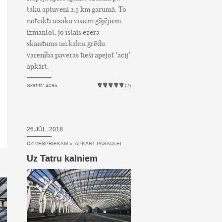
taku aptuveni 2,5 km garumā. To
noteikti iesaku visiem gājējiem
izmantot, jo īstais ezera
skaistums un kalnu grēdu
varenība paveras tieši apejot "acij"
apkārt.
Skatīts: 4085
(2)
26.JŪL, 2018
DZĪVESPRIEKAM
»
APKĀRT PASAULEI
Uz Tatru kalniem