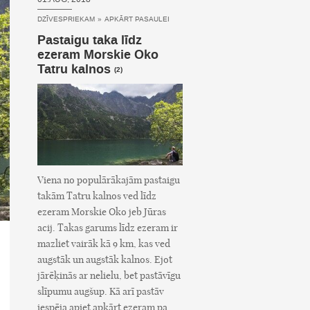
DZĪVESPRIEKAM
»
APKĀRT PASAULEI
Pastaigu taka līdz
ezeram Morskie Oko
Tatru kalnos
(2)
Viena no populārākajām pastaigu
takām Tatru kalnos ved līdz
ezeram Morskie Oko jeb Jūras
acij. Takas garums līdz ezeram ir
mazliet vairāk kā 9 km, kas ved
augstāk un augstāk kalnos. Ejot
jārēķinās ar nelielu, bet pastāvīgu
slīpumu augšup. Kā arī pastāv
iespēja apiet apkārt ezeram pa