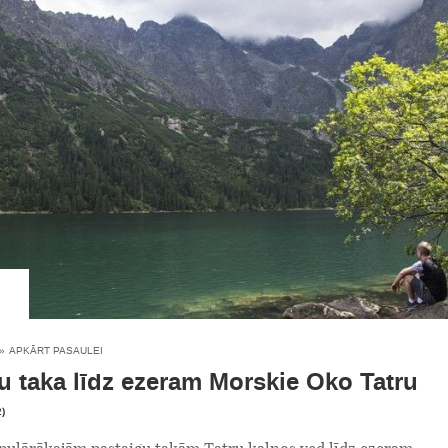
»
APKĀRT PASAULEI
u taka līdz ezeram Morskie Oko Tatru
2)