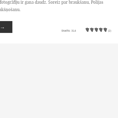
fotogrāfiju ir gana daudz. Šoreiz par braukšanu, Polijas
akšņošanu.
→
Skatīts: 314
(2)