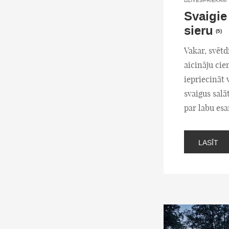
DZĪVESPRIEKAM
Svaigie
sieru
(5)
Vakar, svēt
aicināju ci
iepriecināt 
svaigus salā
par labu esa
LASĪT