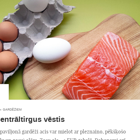
»
GARDĒŽIEM
entrāltirgus vēstis
 paviljonā gardēži acis var mielot ar pleznaino, pēkšķošo