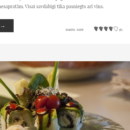
esapratām. Visai savdabīgi tika pasniegts arī vīns.
→
Skatīts: 3466
(8)