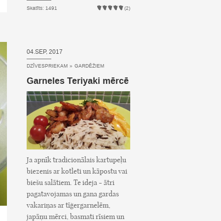
Skatīts: 1491
(2)
04.SEP, 2017
DZĪVESPRIEKAM
»
GARDĒŽIEM
Garneles Teriyaki mērcē
Ja apnīk tradicionālais kartupeļu
biezenis ar kotleti un kāpostu vai
biešu salātiem. Te ideja - ātri
pagatavojamas un gana gardas
vakariņas ar tīģergarnelēm,
japāņu mērci, basmati rīsiem un