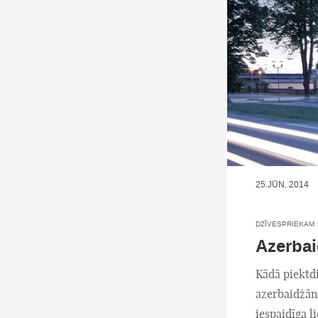
25.JŪN, 2014
DZĪVESPRIEKAM
Azerbai
Kādā piektd
azerbaidžān
iespaidīga l