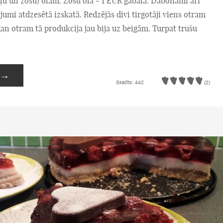
ļu un zosu) olām. Zosu ola - 1 EUR gabalā. Dabonami arī
jumi atdzesētā izskatā. Redzējās divi tirgotāji viens otram
 gan otram tā produkcija jau bija uz beigām. Turpat trušu
→
Skatīts: 442
(2)