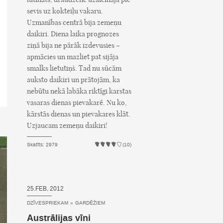
sevis uz kokteiļu vakaru.
Uzmanības centrā bija zemeņu
daikiri. Diena laika prognozes
ziņā bija ne pārāk izdevusies –
apmācies un mazliet pat sijāja
smalks lietutiņš. Tad nu sūcām
auksto daikiri un prātojām, ka
nebūtu nekā labāka riktīgi karstas
vasaras dienas pievakarē. Nu ko,
kārstās dienas un pievakares klāt.
Uzjaucam zemeņu daikiri!
Skatīts: 2979
(10)
25.FEB, 2012
DZĪVESPRIEKAM
»
GARDĒŽIEM
Austrālijas vīni