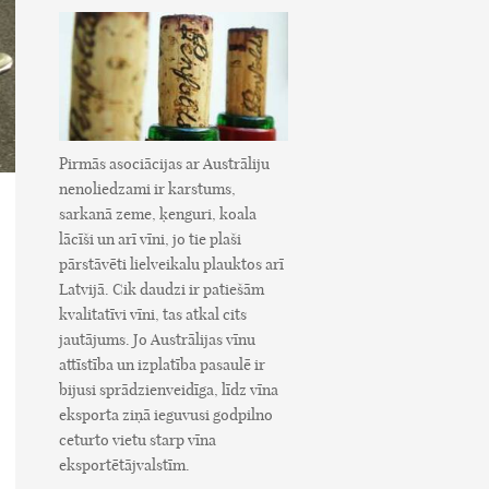
Pirmās asociācijas ar Austrāliju
nenoliedzami ir karstums,
sarkanā zeme, ķenguri, koala
lācīši un arī vīni, jo tie plaši
pārstāvēti lielveikalu plauktos arī
Latvijā. Cik daudzi ir patiešām
kvalitatīvi vīni, tas atkal cits
jautājums. Jo Austrālijas vīnu
attīstība un izplatība pasaulē ir
bijusi sprādzienveidīga, līdz vīna
eksporta ziņā ieguvusi godpilno
ceturto vietu starp vīna
eksportētājvalstīm.