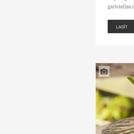
garšvielām n
LASĪT