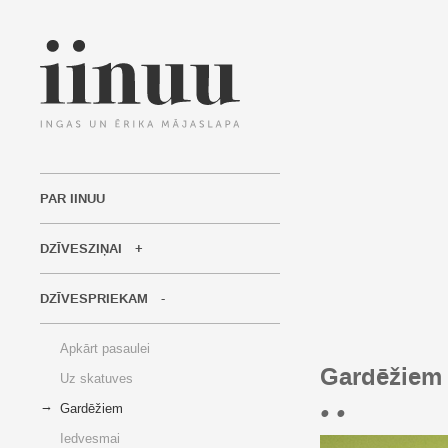
PAR IINUU
DZĪVESZIŅAI
DZĪVESPRIEKAM
Apkārt pasaulei
Gardēžiem
Uz skatuves
• •
Gardēžiem
Iedvesmai