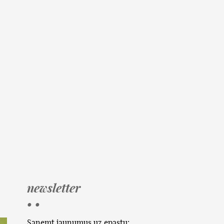
newsletter
• •
Saņemt jaunumus uz epastu: