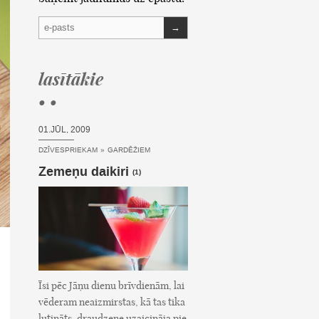
→
lasītākie
• •
01.JŪL, 2009
DZĪVESPRIEKAM
»
GARDĒŽIEM
Zemeņu daikiri
(1)
Īsi pēc Jāņu dienu brīvdienām, lai
vēderam neaizmirstas, kā tas tika
lutināts, draudzene uzaicināja pie