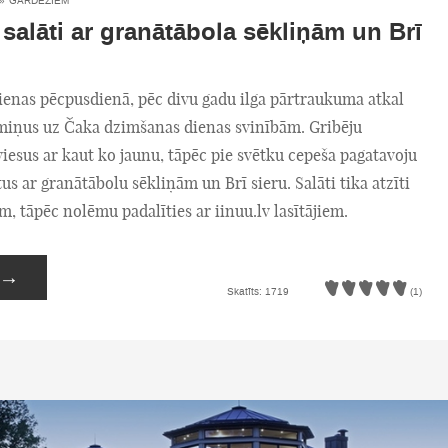
»
GARDĒŽIEM
 salāti ar granātābola sēkliņām un Brī
dienas pēcpusdienā, pēc divu gadu ilga pārtraukuma atkal
emiņus uz Čaka dzimšanas dienas svinībām. Gribēju
viesus ar kaut ko jaunu, tāpēc pie svētku cepeša pagatavoju
tus ar granātābolu sēkliņām un Brī sieru. Salāti tika atzīti
m, tāpēc nolēmu padalīties ar iinuu.lv lasītājiem.
→
Skatīts: 1719
(1)