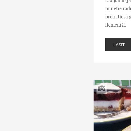
radījumu (pī
minētie radī
pretī, tiesa
liemenīši.
LASĪT