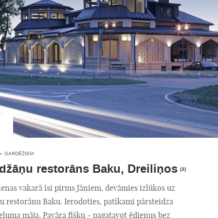
»
GARDĒŽIEM
džāņu restorāns Baku, Dreiliņos
(3)
ienas vakarā īsi pirms Jāņiem, devāmies izlūkos uz
u restorānu Baku. Ierodoties, patīkami pārsteidza
ieluma māja. Pavāra fišku - pagatavot ēdienus bez