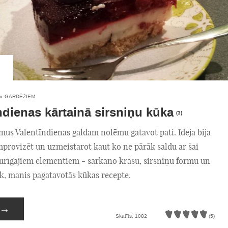
»
GARDĒŽIEM
ndienas kārtainā sirsniņu kūka
(3)
mus Valentīndienas galdam nolēmu gatavot pati. Ideja bija
mprovizēt un uzmeistarot kaut ko ne pārāk saldu ar šai
turīgajiem elementiem - sarkano krāsu, sirsniņu formu un
ūk, manis pagatavotās kūkas recepte.
→
Skatīts: 1082
(5)