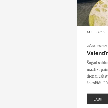
14.FEB, 2015
DZĪVESPRIEKAM
Valentī
Šogad saldu
mazliet pai
dienai raks
šokolādi. L
LASĪT