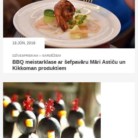
18.JŪN, 2016
DZĪVESPRIEKAM
»
GARDĒŽIEM
BBQ meistarklase ar šefpavāru Māri Astiču un
Kikkoman produktiem