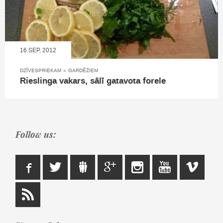
16.SEP, 2012
DZĪVESPRIEKAM
»
GARDĒŽIEM
Rieslinga vakars, sālī gatavota forele
Follow us: