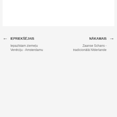
←
→
IEPRIEKŠĒJAIS
NĀKAMAIS
Iepazīstam ziemeļu
Zaanse Schans -
Venēciju - Amsterdamu
tradicionālā Nīderlande