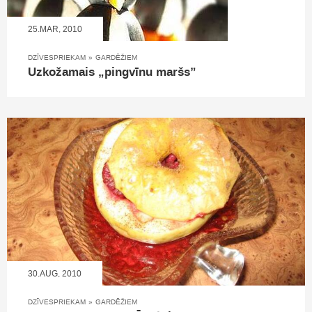
25.MAR, 2010
DZĪVESPRIEKAM
»
GARDĒŽIEM
Uzkožamais „pingvīnu maršs”
30.AUG, 2010
DZĪVESPRIEKAM
»
GARDĒŽIEM