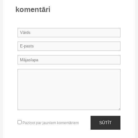
komentāri
SŪTĪT
Paziņot par jauniem komentāriem