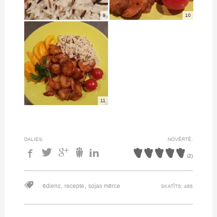
9
10
11
DALIES:
NOVĒRTĒ:
(
2
)
,
,
ēdiens
recepte
sojas mērce
SKATĪTS: 486