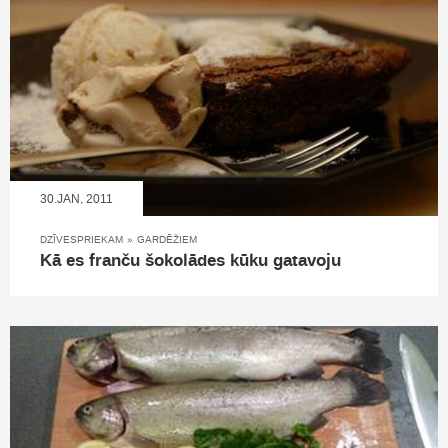
30.JAN, 2011
DZĪVESPRIEKAM
»
GARDĒŽIEM
Kā es franču šokolādes kūku gatavoju