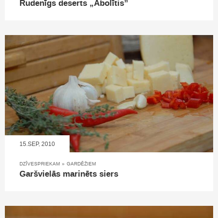
Rudenīgs deserts „Ābolītis”
15.SEP, 2010
DZĪVESPRIEKAM
»
GARDĒŽIEM
Garšvielās marinēts siers