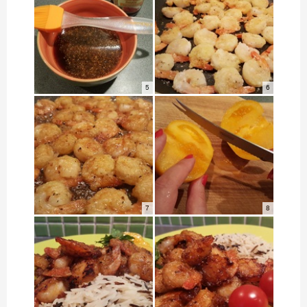
5
6
7
8