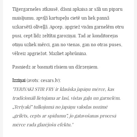
Tīģergarneles atkausē, dāsni apkaisa ar sāli un piparu
maisījumu, apviļā kartupeļu cietē un liek pannā
uzkarsētā olīveļļā. Apcep, apgriež visām garnelēm otru
pusi, cept līdz zeltītai garoziņai. Tad ar konditorejas
otiņu uzliek mērci, gan no vienas, gan no otras puses,
vēlreiz apgriežot. Mazliet apbrūnina.
Pasniedz ar basmati rīsiem un dārzeņiem.
Izziņai
(avots: cesars.lv):
"TERIYAKI STIR FRY ir klasiska japāņu mērce, kas
tradicionāli lietojama ar lasi, vistas gaļu un garnelēm.
„Teriyaki” tulkojumā no japāņu valodas nozīmē
„grilēts, cepts ar spīdumu”, jo gatavošanas procesā
mērce rada glazējošu efektu."