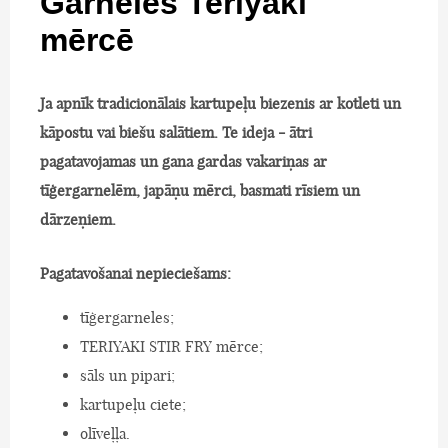
Garneles Teriyaki
mērcē
Ja apnīk tradicionālais kartupeļu biezenis ar kotleti un
kāpostu vai biešu salātiem. Te ideja - ātri
pagatavojamas un gana gardas vakariņas ar
tīģergarnelēm, japāņu mērci, basmati rīsiem un
dārzeņiem.
Pagatavošanai nepieciešams:
tīģergarneles;
TERIYAKI STIR FRY mērce;
sāls un pipari;
kartupeļu ciete;
olīveļļa.