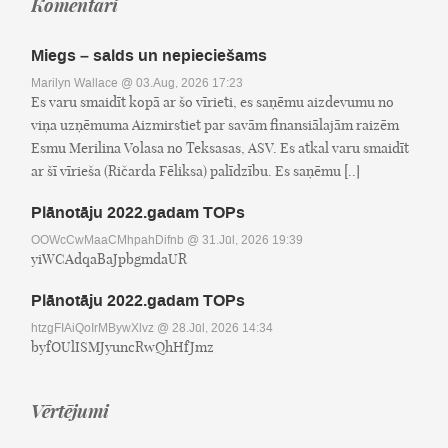
Komentāri
Miegs – salds un nepieciešams
Marilyn Wallace
@ 03.Aug, 2026 17:23
Es varu smaidīt kopā ar šo vīrieti, es saņēmu aizdevumu no
viņa uzņēmuma Aizmirstiet par savām finansiālajām raizēm
Esmu Merilina Volasa no Teksasas, ASV. Es atkal varu smaidīt
ar šī vīrieša (Ričarda Fēliksa) palīdzību. Es saņēmu [..]
Plānotāju 2022.gadam TOPs
OOWcCwMaaCMhpahDifnb
@ 31.Jūl, 2026 19:39
yiWCAdqaBaJpbgmdaUR
Plānotāju 2022.gadam TOPs
htzgFIAiQoIrMBywXlvz
@ 28.Jūl, 2026 14:34
byfOUlISMJyuncRwQhHfJmz
Vērtējumi