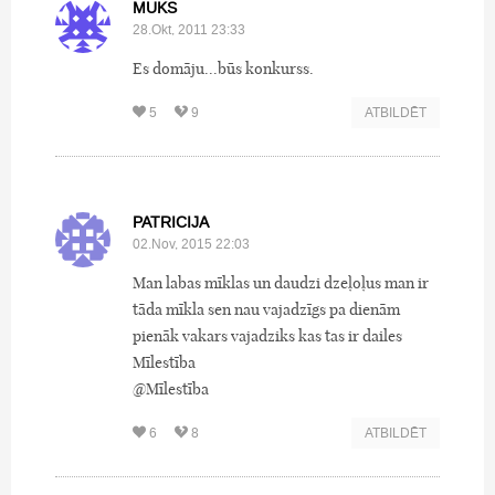
MUKS
28.Okt, 2011 23:33
Es domāju...būs konkurss.
5
9
ATBILDĒT
PATRICIJA
02.Nov, 2015 22:03
Man labas mīklas un daudzi dzeļoļus man ir
tāda mīkla sen nau vajadzīgs pa dienām
pienāk vakars vajadziks kas tas ir dailes
Mīlestība
@Mīlestība
6
8
ATBILDĒT