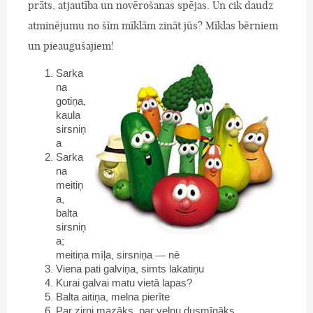
prāts, atjautība un novērošanas spējas. Un cik daudz
atminējumu no šīm mīklām zināt jūs? Mīklas bērniem
un pieaugušajiem!
Sarka
na
gotiņa,
kaula
sirsniņ
a
Sarka
na
meitiņ
a,
balta
sirsniņ
a;
meitiņa mīļa, sirsniņa — nē
Viena pati galviņa, simts lakatiņu
Kurai galvai matu vietā lapas?
Balta aitiņa, melna pierīte
Par zirni mazāks, par velnu dusmīgāks