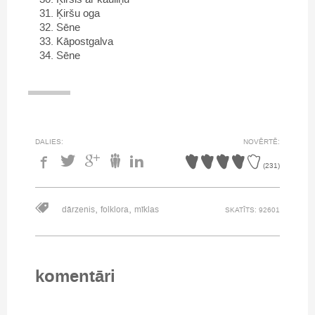
Ķiršu oga
Sēne
Kāpostgalva
Sēne
DALIES:
NOVĒRTĒ:
(
231
)
,
,
dārzenis
folklora
mīklas
SKATĪTS: 92601
komentāri