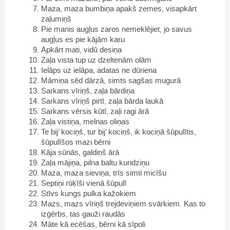
Maza, maza bumbiņa apakš zemes, visapkārt
zaļumiņš
Pie manis augļus zaros nemeklējiet, jo savus
augļus es pie kājām karu
Apkārt mati, vidū desiņa
Zaļa vista tup uz dzeltenām olām
Ielāps uz ielāpa, adatas ne dūriena
Māmiņa sēd dārzā, simts sagšas mugurā
Sarkans vīriņš, zaļa bārdiņa
Sarkans vīriņš pirtī, zaļa bārda laukā
Sarkans vērsis kūtī, zaļi ragi ārā
Zaļa vistiņa, melnas oliņas
Te bij’ kociņš, tur bij’ kociņš, ik kociņā šūpulītis,
šūpulīšos mazi bērni
Kāja sūnās, galdiņš ārā
Zaļa mājiņa, pilna baltu kundziņu
Maza, maza sieviņa, trīs simti micīšu
Septiņi rūķīši vienā šūpulī
Stīvs kungs pulka kažokiem
Mazs, mazs vīriņš trejdeviņiem svārkiem. Kas to
izģērbs, tas gauži raudās
Māte kā ecēšas, bērni kā sīpoli