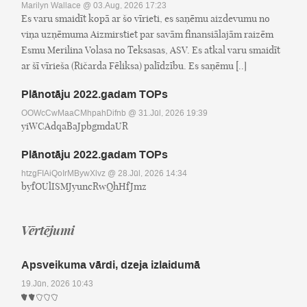
Marilyn Wallace
@ 03.Aug, 2026 17:23
Es varu smaidīt kopā ar šo vīrieti, es saņēmu aizdevumu no
viņa uzņēmuma Aizmirstiet par savām finansiālajām raizēm
Esmu Merilina Volasa no Teksasas, ASV. Es atkal varu smaidīt
ar šī vīrieša (Ričarda Fēliksa) palīdzību. Es saņēmu [..]
Plānotāju 2022.gadam TOPs
OOWcCwMaaCMhpahDifnb
@ 31.Jūl, 2026 19:39
yiWCAdqaBaJpbgmdaUR
Plānotāju 2022.gadam TOPs
htzgFIAiQoIrMBywXlvz
@ 28.Jūl, 2026 14:34
byfOUlISMJyuncRwQhHfJmz
Vērtējumi
Apsveikuma vārdi, dzeja izlaidumā
19.Jūn, 2026 10:43