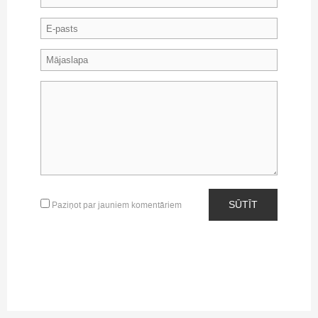
SŪTĪT
Paziņot par jauniem komentāriem