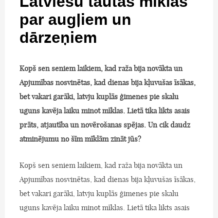
Latviešu tautas mīklas
par augļiem un
dārzeņiem
Kopš sen seniem laikiem, kad raža bija novākta un
Apjumības nosvinētas, kad dienas bija kļuvušas īsākas,
bet vakari garāki, latvju kuplās ģimenes pie skalu
uguns kavēja laiku minot mīklas. Lietā tika likts asais
prāts, atjautība un novērošanas spējas. Un cik daudz
atminējumu no šīm mīklām zināt jūs?
Kopš sen seniem laikiem, kad raža bija novākta un
Apjumības nosvinētas, kad dienas bija kļuvušas īsākas,
bet vakari garāki, latvju kuplās ģimenes pie skalu
uguns kavēja laiku minot mīklas. Lietā tika likts asais