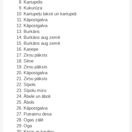
Kartupelis
Kukurūza
Kartupeļu laksti un kartupeļi
Kāpostgalva.
Kāpostgalva
Burkāns
Burkāns aug zemē
Burkāns aug zemē
Kaņepe
Zirņu pāksts
Sēne
Zirņu pāksts
Kāpostgalva
Zirņu pāksts
Sīpols.
Sīpolu mizo
Ābele un āboli
Ābols
Kāpostgalva
Putraimu desa
Ogas zālē
Oga
Ķirsis ar kauliņu