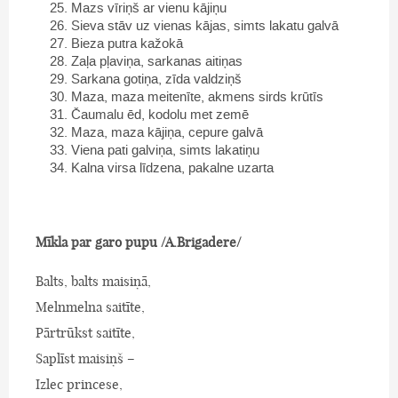
Mazs vīriņš ar vienu kājiņu
Sieva stāv uz vienas kājas, simts lakatu galvā
Bieza putra kažokā
Zaļa pļaviņa, sarkanas aitiņas
Sarkana gotiņa, zīda valdziņš
Maza, maza meitenīte, akmens sirds krūtīs
Čaumalu ēd, kodolu met zemē
Maza, maza kājiņa, cepure galvā
Viena pati galviņa, simts lakatiņu
Kalna virsa līdzena, pakalne uzarta
Mīkla par garo pupu /A.Brigadere/
Balts, balts maisiņā,
Melnmelna saitīte,
Pārtrūkst saitīte,
Saplīst maisiņš –
Izlec princese,