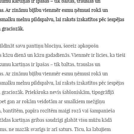
umu kartiņas ir īpašas – tik baltas, trauslas un
as. Ar zināmu bijību vienmēr esmu ņēmusi rokā un
 smalku melnu pildspalvu, lai raksts izskatītos pēc iespējas
 graciozāk.
ildināt savu pantiņu blociņu, šoreiz apkopošu
kāzu dienā un kāzu gadadienās. Vienmēr ir licies, ka tieši
umu kartiņas ir īpašas – tik baltas, trauslas un
as. Ar zināmu bijību vienmēr esmu ņēmusi rokā un
 smalku melnu pildspalvu, lai raksts izskatītos pēc iespējas
graciozāk. Priekšroka nevis šabloniskām, tipogrāfijā
 bet gan ar rokām veidotām ar smalkiem mežģīņu
, bantītēm, papīra rozītēm maigi rozā vai šampanieša
 tādas kartiņas gribas saudzīgi glabāt visu mūžu kādā
ams, ne mazāk svarīgs ir arī saturs. Ticu, ka labajiem