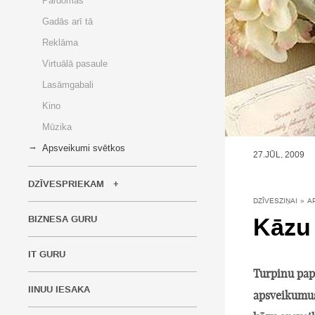
Pārdomas
Gadās arī tā
Reklāma
Virtuālā pasaule
Lasāmgabali
Kino
Mūzika
Apsveikumi svētkos
27.JŪL, 2009
DZĪVESPRIEKAM
DZĪVESZIŅAI
»
A
Kāzu
BIZNESA GURU
IT GURU
Turpinu pap
IINUU IESAKA
apsveikumus 