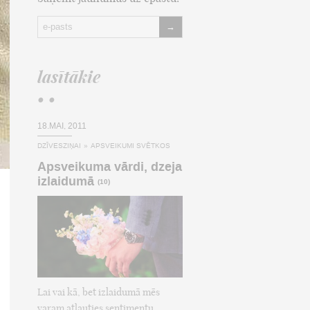
→
lasītākie
• •
18.MAI, 2011
DZĪVESZIŅAI
»
APSVEIKUMI SVĒTKOS
Apsveikuma vārdi, dzeja
izlaidumā
(10)
Lai vai kā, bet izlaidumā mēs
varam atļauties sentimentu,