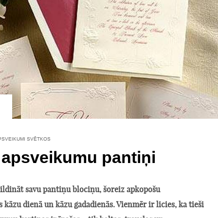
PSVEIKUMI SVĒTKOS
 apsveikumu pantiņi
ildināt savu pantiņu blociņu, šoreiz apkopošu
kāzu dienā un kāzu gadadienās. Vienmēr ir licies, ka tieši