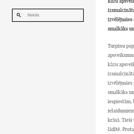
kāzu apsveik
izsmalcināt
izvēlējusies
smalkāks un
Turpinu pap
apsveikumus 
kāzu apsveik
izsmalcināt
izvēlējusies
smalkāks un 
iespiestām,
ielaidumiem
krāsā. Tieši
lādītē. Prot