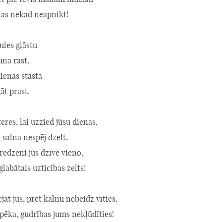
las nekad neapnikt!
ules glāstu
una rast,
ienas stāstā
āt prast.
teres, lai uzzied jūsu dienas,
 salna nespēj dzelt,
gredzeni jūs dzīvē vieno,
glabātais uzticības zelts!
ejat jūs, pret kalnu nebeidz vīties,
spēka, gudrības jums nekļūdīties!