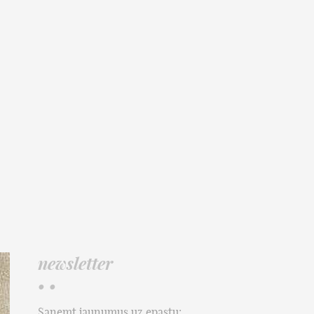
newsletter
• •
Saņemt jaunumus uz epastu: