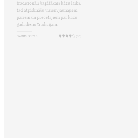
tradicionāli bagātākais kāzu laiks,
tad atgādināšu visiem jaunajiem
pāriem un precētajiem par kāzu
gadadienu tradīcijām.
Skatīts: 91718
(80)