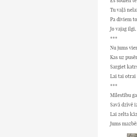
Es šodien te
Tu vaļā nelai
Pa diviem to
Jo vajag ilgi,
***
Nu jums vien
Kas uz pusēm
Sargiet katr
Lai tai otra
***
Mīlestību g
Savā dzīvē i
Lai zelta kā
Jums mazbē