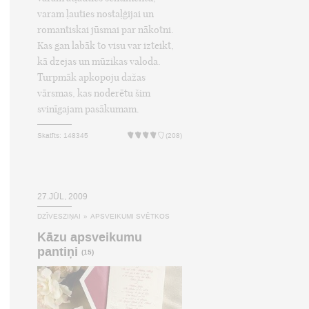
varam ļauties nostaļģijai un
romantiskai jūsmai par nākotni.
Kas gan labāk to visu var izteikt,
kā dzejas un mūzikas valoda.
Turpmāk apkopoju dažas
vārsmas, kas noderētu šim
svinīgajam pasākumam.
Skatīts: 148345
(208)
27.JŪL, 2009
DZĪVESZIŅAI
»
APSVEIKUMI SVĒTKOS
Kāzu apsveikumu
pantiņi
(15)