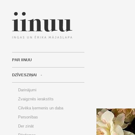
PAR IINUU
DZĪVESZIŅAI
Darinājumi
Zvaigznēs ierakstīts
Cilvēka ķermenis un daba
Personības
Der zināt