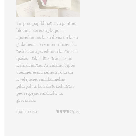
Turpinu papildināt savu pantiņu
blociņu, šoreiz apkopošu
apsveikumus kāzu dienā un kāzu
gadadienās. Vienmēr ir licies, ka
tieši kāzu apsveikumu kartiņas ir
īpašas – tik baltas, trauslas un
izsmalcinātas. Ar zināmu bijību
vienmēr esmu ņēmusi rokā un
izvēlējusies smalku melnu
pildspalvu, lai raksts izskatītos
pēc iespējas smalkāks un
graciozāk.
Skatīts: 66803
(110)