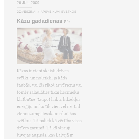
26.JŪL, 2009
DZĪVESZIŅAI
»
APSVEIKUMI SVĒTKOS
Kāzu gadadienas
(15)
Kāzas ir vieni skaisti dzīves
svētki, un noteikti, ja kāds
šaubās, vai tās rīkot ar vērienu vai
tomēr salaulāties tikai liecinieku
klātbūtnē, taupot laiku, līdzekļus,
enerģiju un ko tik vien vēl nē, tad
viennozīmīgi iesakām rīkot šos
svētkus. Tā paliek kā vērtība visas
dzīves garumā. Tā kā strauji
tuvojas augusts, kas Latvijā ir