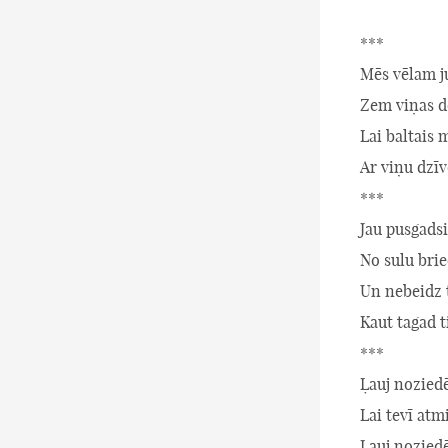
***
Mēs vēlam ju
Zem viņas do
Lai baltais 
Ar viņu dzī
***
Jau pusgadsi
No sulu bri
Un nebeidz t
Kaut tagad t
***
Ļauj nozied
Lai tevī atm
Ļauj nozied