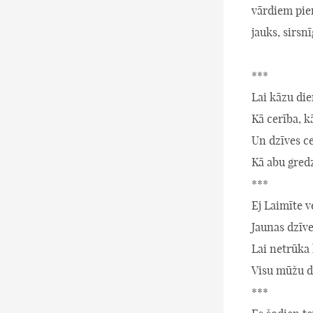
vārdiem piem
jauks, sirsn
***
Lai kāzu di
Kā cerība, k
Un dzīves ce
Kā abu gredz
***
Ej Laimīte v
Jaunas dzīve
Lai netrūka
Visu mūžu d
***