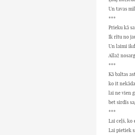
Un tavas mī
***
Prieku kā sa
Ik rītu no ja
Un laimi ikd
Allaž nosarg
***
Kā baltas as
ko it nekāda
lai ne vien 
bet sirdīs sa
***
Lai ceļš, ko 
Lai pietiek 