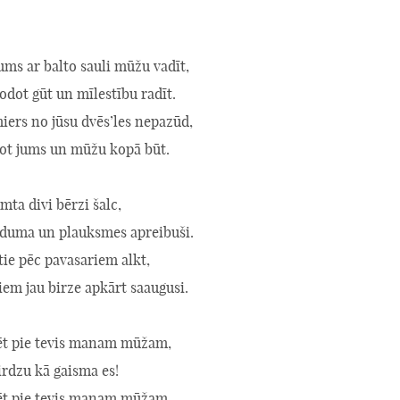
ms ar balto sauli mūžu vadīt,
dot gūt un mīlestību radīt.
miers no jūsu dvēs’les nepazūd,
vot jums un mūžu kopā būt.
mta divi bērzi šalc,
eduma un plauksmes apreibuši.
ie pēc pavasariem alkt,
iem jau birze apkārt saaugusi.
ēt pie tevis manam mūžam,
irdzu kā gaisma es!
ēt pie tevis manam mūžam