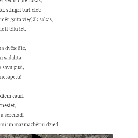
vi vedīšu pie rokas,
d, stingri turi ciet;
mēr gaita vieglāk sokas,
 ļoti tālu iet.
a dvēselīte,
 sadalīta.
s savu pusi,
i nesāpētu!
adiem cauri
znesiet,
zu serenādi
rni un mazmazbērni dzied.