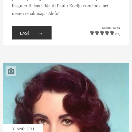
fragmenti, kas iekļauti Paulu Koelju romānos, arī
nesen iznākušajā „Alefs”.
Skatīts: 6064
→
LASĪT
(11)
31.MAR, 2011