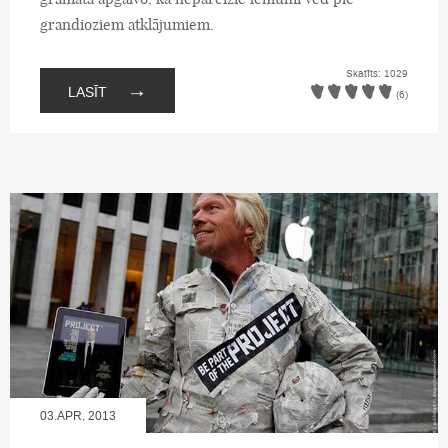
grandioziem atklājumiem.
Skatīts: 1029
→
LASĪT
(6)
03.APR, 2013