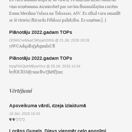
viņa uzņēmuma Aizmirstiet par savām finansiālajām raizēm
Esmu Merilina Volasa no Teksasas, ASV. Es atkal varu smaidīt
ar šī vīrieša (Ričarda Fēliksa) palīdzību. Es saņēmu [..]
Plānotāju 2022.gadam TOPs
OOWcCwMaaCMhpahDifnb
@ 31.Jūl, 2026 19:39
yiWCAdqaBaJpbgmdaUR
Plānotāju 2022.gadam TOPs
htzgFIAiQoIrMBywXlvz
@ 28.Jūl, 2026 14:34
byfOUlISMJyuncRwQhHfJmz
Vērtējumi
Apsveikuma vārdi, dzeja izlaidumā
19.Jūn, 2026 10:43
Lorāns Gunels. Dievs vienmēr ceļo anonīmi