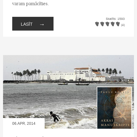
varam pamācīties.
Skatīts: 1593
→
LASĪT
(4)
06.APR, 2014