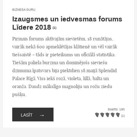
BIZNESA GURU
Izaugsmes un iedvesmas forums
Līdere 2018
(1)
Pirmais forums aktīvajām sievietēm, 18 runātājas,
vairāk nekā 600 apmeklētājas klātienē un vēl vairāk
tiešsaistē - tāds ir pieteikums un oficiālā statistika.
Tiešām paliela burzma un dominējošs sieviešu
dzimuma īpatsvars bija piektdien 18.maijā Splendid
Palace Rīgā. Viss iekš rozā, violeta, lillā, balta un
oranža. Daudz mākslīgo magnoliju un rožu ziedu
pušķu.
Skatīts: 190
→
LASĪT
(1)