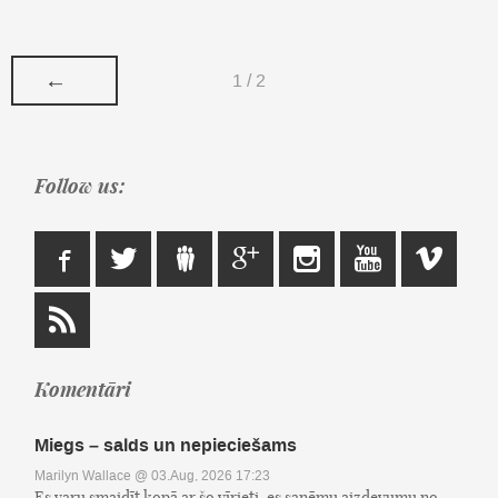
←
1 / 2
Follow us:
Komentāri
Miegs – salds un nepieciešams
Marilyn Wallace
@ 03.Aug, 2026 17:23
Es varu smaidīt kopā ar šo vīrieti, es saņēmu aizdevumu no