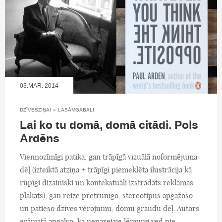
03.MAR, 2014
DZĪVESZIŅAI
»
LASĀMGABALI
Lai ko tu domā, domā citādi. Pols
Ardēns
Viennozīmīgi patika, gan trāpīgā vizuālā noformējuma
dēļ (izteiktā atziņa + trāpīgi piemeklēta ilustrācija kā
rūpīgi dizainiski un kontekstuāli izstrādāts reklāmas
plakāts), gan reizē pretrunīgo, stereotipus apgāžošo
un patieso dzīves vērojumu, domu graudu dēļ. Autors
grāmatā apgalvo, ka nepareizie lēmumi ved pie