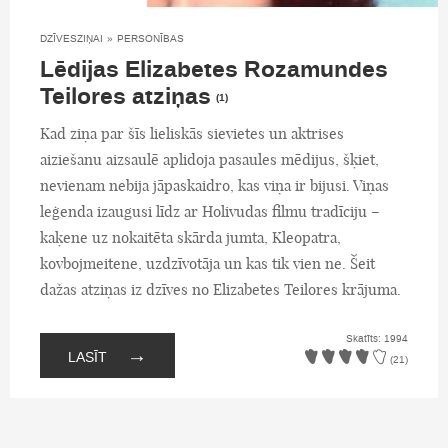
DZĪVESZIŅAI
»
PERSONĪBAS
Lēdijas Elizabetes Rozamundes
Teilores atziņas
(1)
Kad ziņa par šīs lieliskās sievietes un aktrises
aiziešanu aizsaulē aplidoja pasaules mēdijus, šķiet,
nevienam nebija jāpaskaidro, kas viņa ir bijusi. Viņas
leģenda izaugusi līdz ar Holivudas filmu tradīciju –
kaķene uz nokaitēta skārda jumta, Kleopatra,
kovbojmeitene, uzdzīvotāja un kas tik vien ne. Šeit
dažas atziņas iz dzīves no Elizabetes Teilores krājuma.
Skatīts: 1994
→
LASĪT
(21)