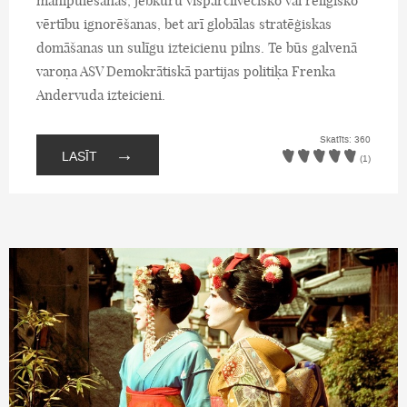
manipulēšanas, jebkuru vispārcilvēcisko vai reliģisko
vērtību ignorēšanas, bet arī globālas stratēģiskas
domāšanas un sulīgu izteicienu pilns. Te būs galvenā
varoņa ASV Demokrātiskā partijas politiķa Frenka
Andervuda izteicieni.
Skatīts: 360
→
LASĪT
(1)