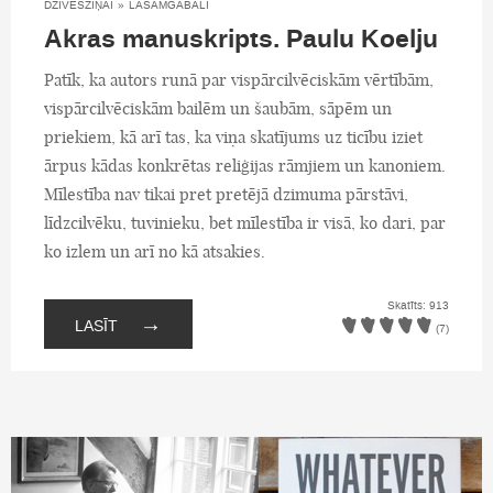
DZĪVESZIŅAI
»
LASĀMGABALI
Akras manuskripts. Paulu Koelju
Patīk, ka autors runā par vispārcilvēciskām vērtībām,
vispārcilvēciskām bailēm un šaubām, sāpēm un
priekiem, kā arī tas, ka viņa skatījums uz ticību iziet
ārpus kādas konkrētas reliģijas rāmjiem un kanoniem.
Mīlestība nav tikai pret pretējā dzimuma pārstāvi,
līdzcilvēku, tuvinieku, bet mīlestība ir visā, ko dari, par
ko izlem un arī no kā atsakies.
Skatīts: 913
→
LASĪT
(7)