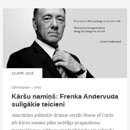
10.APR, 2016
DZĪVESZIŅAI
»
KINO
Kāršu namiņš: Frenka Andervuda
sulīgākie teicieni
Amerikāņu politiskās drāmas seriāls House of Cards
jeb Kāršu namiņš pilns nežēlīga pragmatisma,