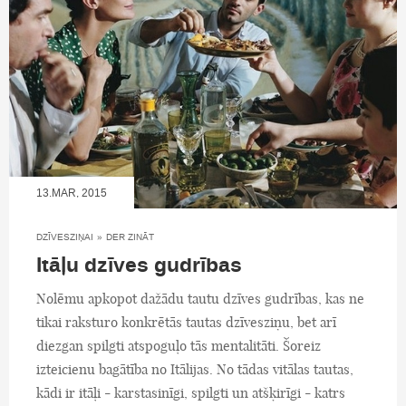
13.MAR, 2015
DZĪVESZIŅAI
»
DER ZINĀT
Itāļu dzīves gudrības
Nolēmu apkopot dažādu tautu dzīves gudrības, kas ne
tikai raksturo konkrētās tautas dzīvesziņu, bet arī
diezgan spilgti atspoguļo tās mentalitāti. Šoreiz
izteicienu bagātība no Itālijas. No tādas vitālas tautas,
kādi ir itāļi - karstasinīgi, spilgti un atšķirīgi - katrs