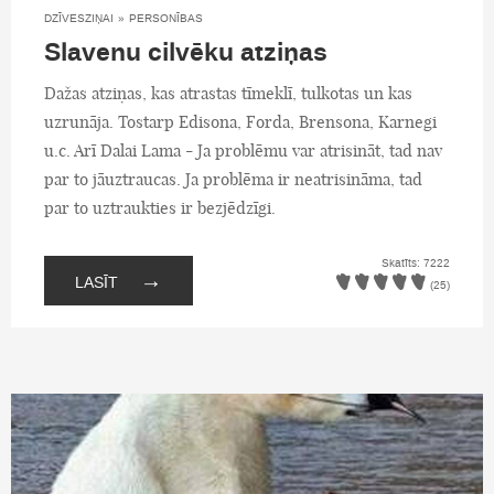
DZĪVESZIŅAI
»
PERSONĪBAS
Slavenu cilvēku atziņas
Dažas atziņas, kas atrastas tīmeklī, tulkotas un kas
uzrunāja. Tostarp Edisona, Forda, Brensona, Karnegi
u.c. Arī Dalai Lama - Ja problēmu var atrisināt, tad nav
par to jāuztraucas. Ja problēma ir neatrisināma, tad
par to uztraukties ir bezjēdzīgi.
Skatīts: 7222
→
LASĪT
(25)