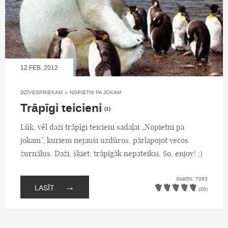
12.FEB, 2012
DZĪVESPRIEKAM
»
NOPIETNI PA JOKAM
Trāpīgi teicieni
(1)
Lūk, vēl daži trāpīgi teicieni sadaļai „Nopietni pa
jokam”, kuriem nejauši uzdūros, pārlapojot vecos
žurnālus. Daži, šķiet, trāpīgāk nepateiksi. So, enjoy! ;)
Skatīts: 7083
→
LASĪT
(30)