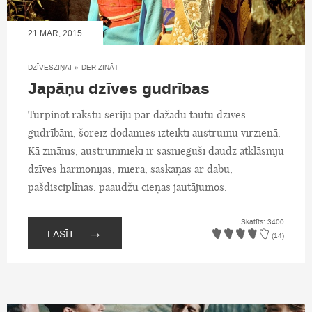
21.MAR, 2015
DZĪVESZIŅAI
»
DER ZINĀT
Japāņu dzīves gudrības
Turpinot rakstu sēriju par dažādu tautu dzīves
gudrībām, šoreiz dodamies izteikti austrumu virzienā.
Kā zināms, austrumnieki ir sasnieguši daudz atklāsmju
dzīves harmonijas, miera, saskaņas ar dabu,
pašdisciplīnas, paaudžu cieņas jautājumos.
Skatīts: 3400
→
LASĪT
(14)