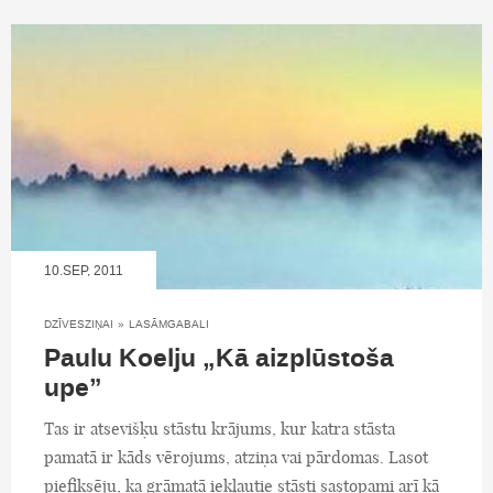
10.SEP, 2011
DZĪVESZIŅAI
»
LASĀMGABALI
Paulu Koelju „Kā aizplūstoša
upe”
Tas ir atsevišķu stāstu krājums, kur katra stāsta
pamatā ir kāds vērojums, atziņa vai pārdomas. Lasot
piefiksēju, ka grāmatā iekļautie stāsti sastopami arī kā