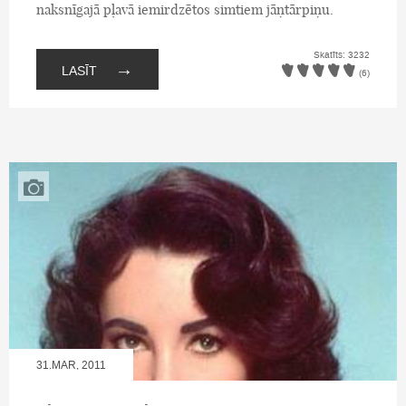
naksnīgajā pļavā iemirdzētos simtiem jāņtārpiņu.
Skatīts: 3232
→
LASĪT
(6)
31.MAR, 2011