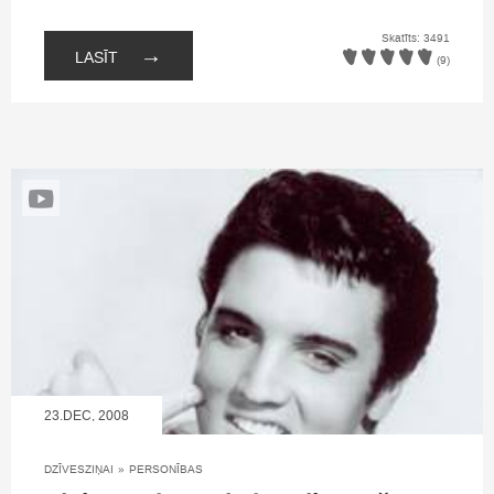
Skatīts: 3491
→
LASĪT
(9)
23.DEC, 2008
DZĪVESZIŅAI
»
PERSONĪBAS