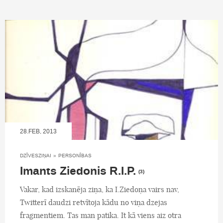
28.FEB, 2013
DZĪVESZIŅAI
»
PERSONĪBAS
Imants Ziedonis R.I.P.
(3)
Vakar, kad izskanēja ziņa, ka I.Ziedoņa vairs nav,
Twitterī daudzi retvītoja kādu no viņa dzejas
fragmentiem. Tas man patika. It kā viens aiz otra