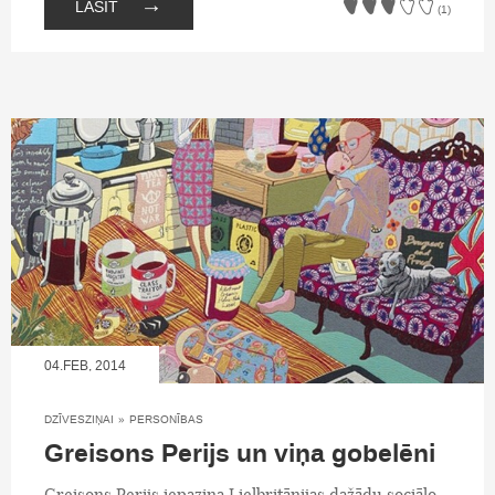
→
LASĪT
(1)
04.FEB, 2014
DZĪVESZIŅAI
»
PERSONĪBAS
Greisons Perijs un viņa gobelēni
Greisons Perijs iepazina Lielbritānijas dažādu sociālo