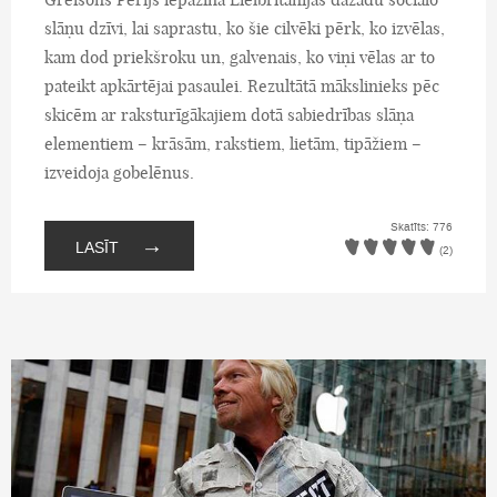
slāņu dzīvi, lai saprastu, ko šie cilvēki pērk, ko izvēlas,
kam dod priekšroku un, galvenais, ko viņi vēlas ar to
pateikt apkārtējai pasaulei. Rezultātā mākslinieks pēc
skicēm ar raksturīgākajiem dotā sabiedrības slāņa
elementiem – krāsām, rakstiem, lietām, tipāžiem –
izveidoja gobelēnus.
Skatīts: 776
→
LASĪT
(2)