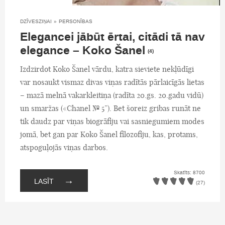
DZĪVESZIŅAI
»
PERSONĪBAS
Elegancei jābūt ērtai, citādi tā nav
elegance – Koko Šanel
(4)
Izdzirdot Koko Šanel vārdu, katra sieviete nekļūdīgi
var nosaukt vismaz divas viņas radītās pārlaicīgās lietas
– mazā melnā vakarkleitiņa (radīta 20.gs. 20.gadu vidū)
un smaržas («Chanel № 5”). Bet šoreiz gribas runāt ne
tik daudz par viņas biogrāfiju vai sasniegumiem modes
jomā, bet gan par Koko Šanel filozofiju, kas, protams,
atspoguļojās viņas darbos.
Skatīts: 8700
→
LASĪT
(27)