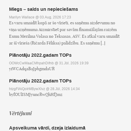
Miegs – salds un nepieciešams
Marilyn Wallace
@ 03.Aug, 2026 17:23
Es varu smaidīt kopā ar šo vīrieti, es saņēmu aizdevumu no
viņa uzņēmuma Aizmirstiet par savām finansiālajām raizēm
Esmu Merilina Volasa no Teksasas, ASV. Es atkal varu smaidīt
ar šī vīrieša (Ričarda Fēliksa) palīdzību. Es saņēmu [..]
Plānotāju 2022.gadam TOPs
OOWcCwMaaCMhpahDifnb
@ 31.Jūl, 2026 19:39
yiWCAdqaBaJpbgmdaUR
Plānotāju 2022.gadam TOPs
htzgFIAiQoIrMBywXlvz
@ 28.Jūl, 2026 14:34
byfOUlISMJyuncRwQhHfJmz
Vērtējumi
Apsveikuma vārdi, dzeja izlaidumā