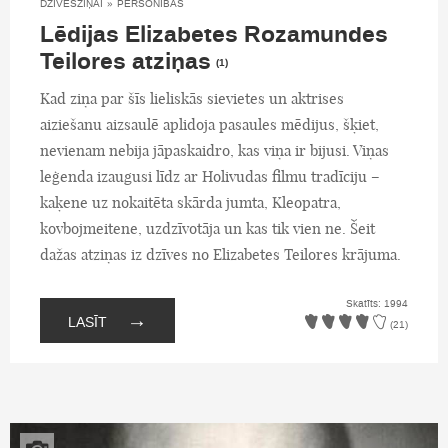
DZĪVESZIŅAI
»
PERSONĪBAS
Lēdijas Elizabetes Rozamundes
Teilores atziņas
(1)
Kad ziņa par šīs lieliskās sievietes un aktrises
aiziešanu aizsaulē aplidoja pasaules mēdijus, šķiet,
nevienam nebija jāpaskaidro, kas viņa ir bijusi. Viņas
leģenda izaugusi līdz ar Holivudas filmu tradīciju –
kaķene uz nokaitēta skārda jumta, Kleopatra,
kovbojmeitene, uzdzīvotāja un kas tik vien ne. Šeit
dažas atziņas iz dzīves no Elizabetes Teilores krājuma.
Skatīts: 1994
→
LASĪT
(21)