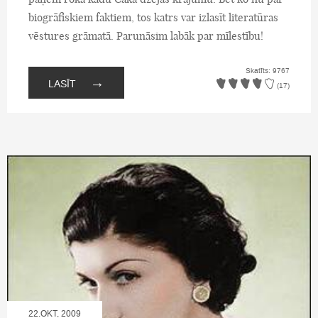
biogrāfiskiem faktiem, tos katrs var izlasīt literatūras
vēstures grāmatā. Parunāsim labāk par mīlestību!
Skatīts: 9767
→
LASĪT
(17)
22.OKT, 2009