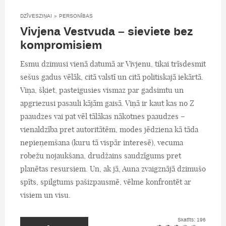
DZĪVESZIŅAI
»
PERSONĪBAS
Vivjena Vestvuda – sieviete bez
kompromisiem
Esmu dzimusi vienā datumā ar Vivjenu, tikai trīsdesmit
sešus gadus vēlāk, citā valstī un citā politiskajā iekārtā.
Viņa, šķiet, pasteigusies vismaz par gadsimtu un
apgriezusi pasauli kājām gaisā. Viņā ir kaut kas no Z
paaudzes vai pat vēl tālākas nākotnes paaudzes –
vienaldzība pret autoritātēm, modes jēdziena kā tāda
nepieņemšana (kuru tā vispār interesē), vecuma
robežu nojaukšana, drudžains saudzīgums pret
planētas resursiem. Un, ak jā, Auna zvaigznājā dzimušo
spīts, spilgtums pašizpausmē, vēlme konfrontēt ar
visiem un visu.
Skatīts: 196