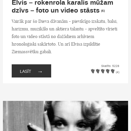
Elvis – rokenrola karalis mūžam
dzīvs – foto un video stāsts
(6)
Vairāk par šo Dieva dāvanām - pievilcīgo izskatu, balsi,
harizmu, muzikālo un aktiera talantu - apveltīto vīrieti
foto un video stāstā no dažādiem arhīviem
hronoloģiski sakārtoto. Un arī Elvisa izpildītie
Ziemassvētku gabali.
Skatīts: 5228
→
LASĪT
(4)