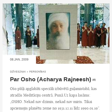
08.JAN, 2009
DZĪVESZIŅAI
»
PERSONĪBAS
Par Osho (Acharya Rajneesh)
(4)
Ošo pīšļi apglabāti speciāli izbūvētā guļamistabā, kas
atradās Meditāciju centrā, Punā.Uz kapa lasāms:
„OSHO. Nekad nav dzimis, nekad nav miris. Tikai
apciemojis planētu zeme no 1931.12.11 līdz 1990.01.19”.