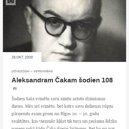
28.OKT, 2009
DZĪVESZIŅAI
»
PERSONĪBAS
Aleksandram Čakam šodien 108
(3)
Šodien Saša svinētu savu simtu astoto dzimšanas
dienu. Mēs arī svinētu, bet katrs savu ikdienas rūpju
pārņemts esam prom no Rīgas 20. – 30. gadu
realitātes, kas vienmēr kļūst tik tuva un jaušama līdzko
paņem rokā kādu Čaka dzejas krājumu. Bet ko nu par