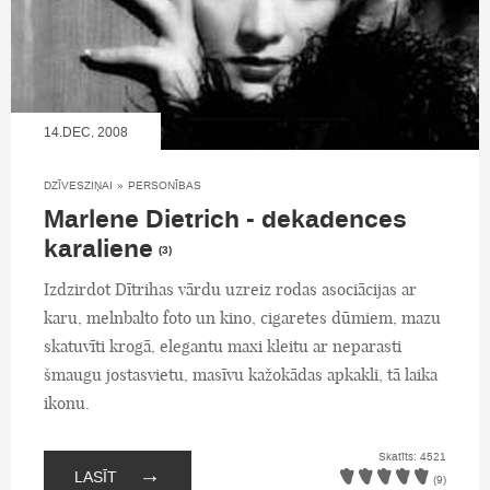
14.DEC, 2008
DZĪVESZIŅAI
»
PERSONĪBAS
Marlene Dietrich - dekadences
karaliene
(3)
Izdzirdot Dītrihas vārdu uzreiz rodas asociācijas ar
karu, melnbalto foto un kino, cigaretes dūmiem, mazu
skatuvīti krogā, elegantu maxi kleitu ar neparasti
šmaugu jostasvietu, masīvu kažokādas apkakli, tā laika
ikonu.
Skatīts: 4521
→
LASĪT
(9)