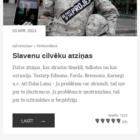
03.APR, 2013
DZĪVESZIŅAI
»
PERSONĪBAS
Slavenu cilvēku atziņas
Dažas atziņas, kas atrastas tīmeklī, tulkotas un kas
uzrunāja. Tostarp Edisona, Forda, Brensona, Karnegi
u.c. Arī Dalai Lama - Ja problēmu var atrisināt, tad nav
par to jāuztraucas. Ja problēma ir neatrisināma, tad
par to uztraukties ir bezjēdzīgi.
Skatīts: 7222
→
LASĪT
(25)