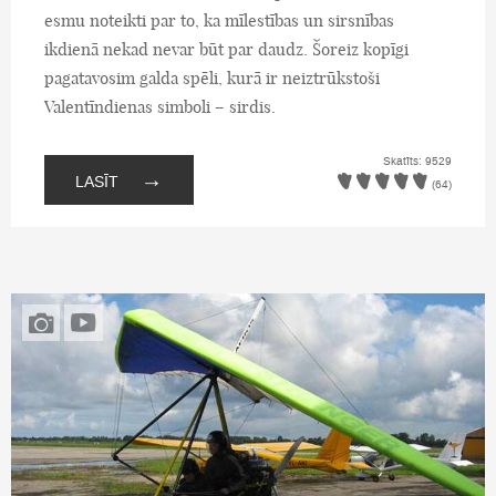
esmu noteikti par to, ka mīlestības un sirsnības
ikdienā nekad nevar būt par daudz. Šoreiz kopīgi
pagatavosim galda spēli, kurā ir neiztrūkstoši
Valentīndienas simboli – sirdis.
Skatīts: 9529
→
LASĪT
(64)