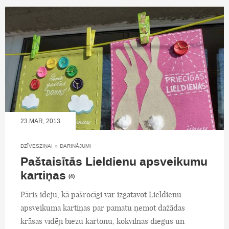
23.MAR, 2013
DZĪVESZIŅAI
»
DARINĀJUMI
Paštaisītās Lieldienu apsveikumu
kartiņas
(4)
Pāris ideju, kā pašrocīgi var izgatavot Lieldienu
apsveikuma kartiņas par pamatu ņemot dažādas
krāsas vidēji biezu kartonu, kokvilnas diegus un