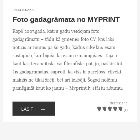
IINUU IESAKA
Foto gadagrāmata no MYPRINT
Kopš 2007.gada, katru gadu veidojam foto
gadagrāmatu – tādu kā ģimenes foto CV, kas labs
noticis ar mums pa šo gadu, kādus cilvēkus esam
sastapuši, kur bijuši, kā esam izmainījušies. Tajā ir
kaut kas terapeitisks vai filozofisks pat, jo, pašķirstot
šīs gadagrāmatas, saproti, ka viss ir pārejošs, cilvēki
mainās ne tikai ārēji, bet arī iekšēji. Šogad nolēmu
pamēģināt kaut ko jaunu – Myprint.lv stāstu albumu.
Skatīts: 140
→
LASĪT
(1)