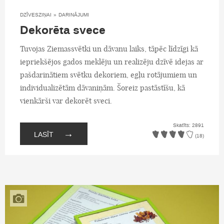
DZĪVESZIŅAI
»
DARINĀJUMI
Dekorēta svece
Tuvojas Ziemassvētki un dāvanu laiks, tāpēc līdzīgi kā
iepriekšējos gados meklēju un realizēju dzīvē idejas ar
pašdarinātiem svētku dekoriem, egļu rotājumiem un
individualizētām dāvaniņām. Šoreiz pastāstīšu, kā
vienkārši var dekorēt sveci.
Skatīts: 2891
→
LASĪT
(18)