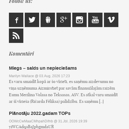
Follow us:
Komentāri
Miegs – salds un nepieciešams
Marilyn Wallace
@ 03.Aug, 2026 17:23
Es varu smaidīt kopā ar šo vīrieti, es saņēmu aizdevumu no
viņa uzņēmuma Aizmirstiet par savām finansiālajām raizēm
Esmu Merilina Volasa no Teksasas, ASV. Es atkal varu smaidīt
ar šī vīrieša (Ričarda Fēliksa) palīdzību. Es saņēmu [..]
Plānotāju 2022.gadam TOPs
OOWcCwMaaCMhpahDifnb
@ 31.Jūl, 2026 19:39
yiWCAdqaBaJpbgmdaUR