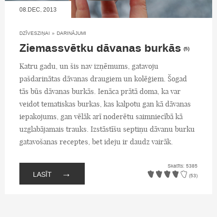
08.DEC, 2013
DZĪVESZIŅAI
»
DARINĀJUMI
Ziemassvētku dāvanas burkās
(5)
Katru gadu, un šis nav izņēmums, gatavoju
pašdarinātas dāvanas draugiem un kolēģiem. Šogad
tās būs dāvanas burkās. Ienāca prātā doma, ka var
veidot tematiskas burkas, kas kalpotu gan kā dāvanas
iepakojums, gan vēlāk arī noderētu saimniecībā kā
uzglabājamais trauks. Izstāstīšu septiņu dāvanu burku
gatavošanas receptes, bet ideju ir daudz vairāk.
Skatīts: 5385
→
LASĪT
(53)