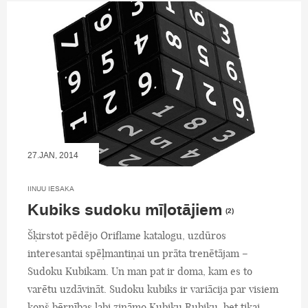
27.JAN, 2014
IINUU IESAKA
Kubiks sudoku mīļotājiem
(2)
Šķirstot pēdējo Oriflame katalogu, uzdūros
interesantai spēļmantiņai un prāta trenētājam –
Sudoku Kubikam. Un man pat ir doma, kam es to
varētu uzdāvināt. Sudoku kubiks ir variācija par visiem
kopš bērnības labi zināmo Kubiku Rubiku, bet tikai