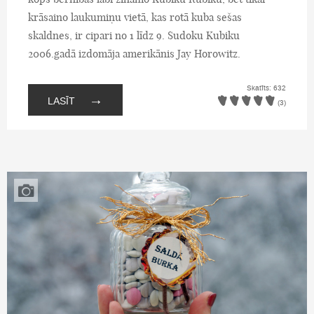
krāsaino laukumiņu vietā, kas rotā kuba sešas
skaldnes, ir cipari no 1 līdz 9. Sudoku Kubiku
2006.gadā izdomāja amerikānis Jay Horowitz.
Skatīts: 632
→
LASĪT
(3)