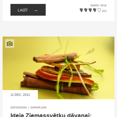
Skatīts: 3016
→
LASĪT
(22)
11.DEC, 2011
DZĪVESZIŅAI
»
DARINĀJUMI
Ideja Ziemassvētku dāvanai: