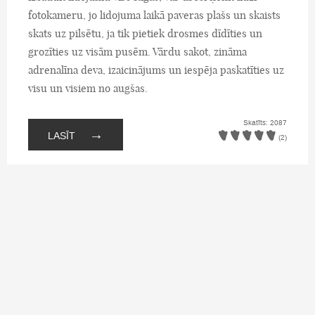
fotokameru, jo lidojuma laikā paveras plašs un skaists
skats uz pilsētu, ja tik pietiek drosmes dīdīties un
grozīties uz visām pusēm. Vārdu sakot, zināma
adrenalīna deva, izaicinājums un iespēja paskatīties uz
visu un visiem no augšas.
Skatīts: 2087
→
LASĪT
(2)