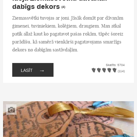
dabīgs dekors
(4)
Ziemassvētki tuvojas ar joni. Jāsāk domāt par dāvanām
ģimenei, tuviniekiem, kolēģiem, draugiem. Man atkal
patīk allaž kaut ko pagatavot pašas rokām, tāpēc šoreiz
parādīšu, kā samērā vienkārši pagatavojams smaržīgs
dekors no dabīgām sastāvdaļām.
Skatīts: 5704
→
LASĪT
(114)