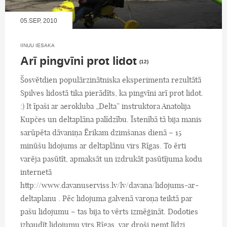
05.SEP, 2010
IINUU IESAKA
Arī pingvīni prot lidot
(12)
Šosvētdien populārzinātniska eksperimenta rezultātā
Spilves lidostā tika pierādīts, ka pingvīni arī prot lidot.
:) It īpaši ar aerokluba „Delta” instruktora Anatolija
Kupčes un deltaplāna palīdzību. Īstenībā tā bija manis
sarūpēta dāvaniņa Ērikam dzimšanas dienā – 15
minūšu lidojums ar deltaplānu virs Rīgas. To ērti
varēja pasūtīt, apmaksāt un izdrukāt pasūtījuma kodu
internetā
http://www.davanuserviss.lv/lv/davana/lidojums-ar-
deltaplanu . Pēc lidojuma galvenā varoņa teiktā par
pašu lidojumu – tas bija to vērts izmēģināt. Dodoties
izbaudīt lidojumu virs Rīgas, var droši ņemt līdzi