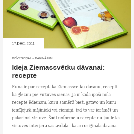
17.DEC, 2011
DZĪVESZIŅAI
»
DARINĀJUMI
Ideja Ziemassvētku dāvanai:
recepte
Runa ir par recepti kā Ziemassvētku dāvanu, recepti
kā gleznu pie virtuves sienas. Ja ir kāda īpaši mīļa
recepte ēdienam, kuru samērā bieži gatavo un kuru
iemīļojuši mājinieki vai ciemiņi, tad to var ierāmēt un
pakarināt virtuvē. Šādi noformēta recepte nu jau ir kā
virtuves interjera sastāvdaļa , kā arī oriģināla dāvana.