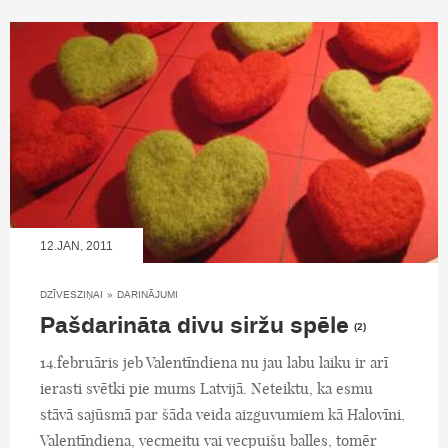
12.JAN, 2011
DZĪVESZIŅAI
»
DARINĀJUMI
Pašdarināta divu siržu spēle
(2)
14.februāris jeb Valentīndiena nu jau labu laiku ir arī
ierasti svētki pie mums Latvijā. Neteiktu, ka esmu
stāvā sajūsmā par šāda veida aizguvumiem kā Halovīni,
Valentīndiena, vecmeitu vai vecpuišu balles, tomēr