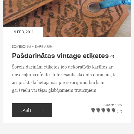
19.FEB, 2011
DZĪVESZIŅAI
»
DARINĀJUMI
Pašdarinātas vintage etiķetes
(1)
Šoreiz darinām etiķetes jeb dekoratīvās kartītes ar
novecojuma efektu. Interesants akcents dāvanām, kā
arī praktiski lietojamas pie ievārījumu burkām,
garšvielu vai tējas glabājamiem trauciņiem.
Skatīts: 5885
→
LASĪT
(57)