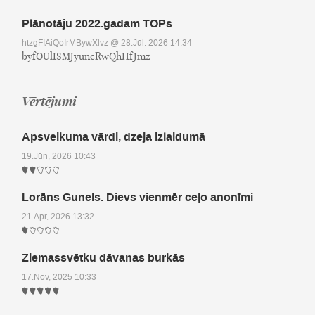
Plānotāju 2022.gadam TOPs
htzgFIAiQoIrMBywXlvz
@ 28.Jūl, 2026 14:34
byfOUlISMJyuncRwQhHfJmz
Vērtējumi
Apsveikuma vārdi, dzeja izlaidumā
19.Jūn, 2026 10:43
Lorāns Gunels. Dievs vienmēr ceļo anonīmi
21.Apr, 2026 13:32
Ziemassvētku dāvanas burkās
17.Nov, 2025 10:33