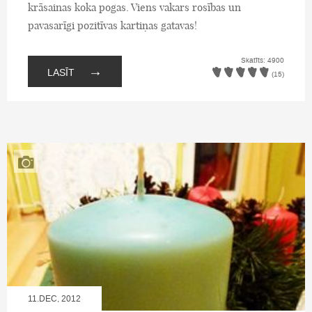
krāsainas koka pogas. Viens vakars rosības un
pavasarīgi pozitīvas kartiņas gatavas!
Skatīts: 4900
→
LASĪT
(15)
11.DEC, 2012