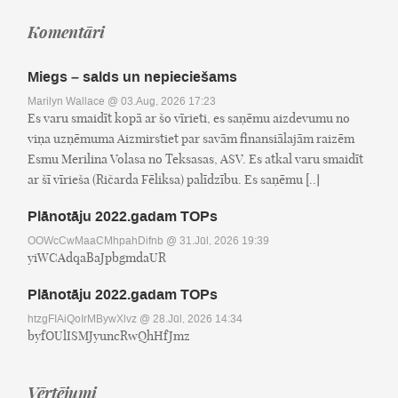
Komentāri
Miegs – salds un nepieciešams
Marilyn Wallace
@ 03.Aug, 2026 17:23
Es varu smaidīt kopā ar šo vīrieti, es saņēmu aizdevumu no
viņa uzņēmuma Aizmirstiet par savām finansiālajām raizēm
Esmu Merilina Volasa no Teksasas, ASV. Es atkal varu smaidīt
ar šī vīrieša (Ričarda Fēliksa) palīdzību. Es saņēmu [..]
Plānotāju 2022.gadam TOPs
OOWcCwMaaCMhpahDifnb
@ 31.Jūl, 2026 19:39
yiWCAdqaBaJpbgmdaUR
Plānotāju 2022.gadam TOPs
htzgFIAiQoIrMBywXlvz
@ 28.Jūl, 2026 14:34
byfOUlISMJyuncRwQhHfJmz
Vērtējumi