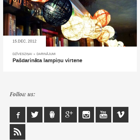
15.DEC, 2012
DZĪVESZIŅAI
»
DARINĀJUMI
Pašdarināta lampiņu virtene
Follow us: