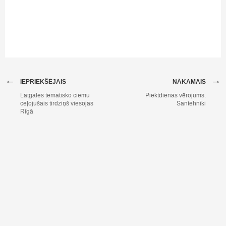
←
→
IEPRIEKŠĒJAIS
NĀKAMAIS
Latgales tematisko ciemu
Piektdienas vērojums.
ceļojušais tirdziņš viesojas
Santehniķi
Rīgā