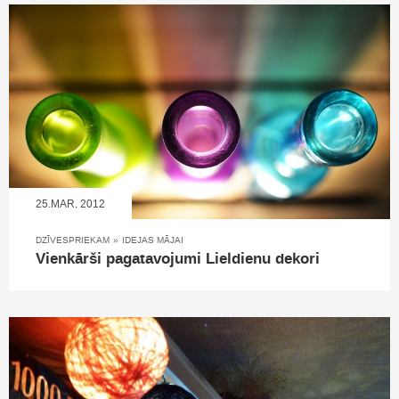
25.MAR, 2012
DZĪVESPRIEKAM
»
IDEJAS MĀJAI
Vienkārši pagatavojumi Lieldienu dekori