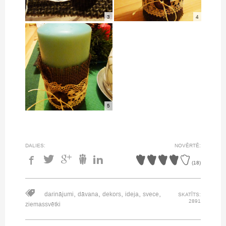
3
4
5
DALIES:
NOVĒRTĒ:
(
18
)
,
,
,
,
,
darinājumi
dāvana
dekors
ideja
svece
SKATĪTS:
2891
ziemassvētki