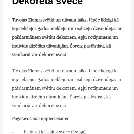
Dekorēta svece
Tuvojas Ziemassvētki un dāvanu laiks, tāpēc līdzīgi kā
iepriekšējos gados meklēju un realizēju dzīvē idejas ar
pašdarinātiem svētku dekoriem, egļu rotājumiem un
individualizētām dāvaniņām. Šoreiz pastāstīšu, kā
vienkārši var dekorēt sveci.
Tuvojas Ziemassvētki un dāvanu laiks, tāpēc līdzīgi kā
iepriekšējos gados meklēju un realizēju dzīvē idejas ar
pašdarinātiem svētku dekoriem, egļu rotājumiem un
individualizētām dāvaniņām. Šoreiz pastāstīšu, kā
vienkārši var dekorēt sveci.
Pagatavošanai nepieciešams:
· balta vai krāsaina svece (Ls1,59);