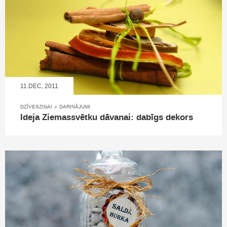
11.DEC, 2011
DZĪVESZIŅAI
»
DARINĀJUMI
Ideja Ziemassvētku dāvanai: dabīgs dekors