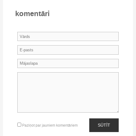
komentāri
SŪTĪT
Paziņot par jauniem komentāriem