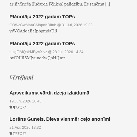
ar šī vīrieša (Ričarda Fēliksa) palīdzību. Es saņēmu [..]
Plānotāju 2022.gadam TOPs
OOWcCwMaaCMhpahDifnb
@ 31.Jūl, 2026 19:39
yiWCAdqaBaJpbgmdaUR
Plānotāju 2022.gadam TOPs
htzgFIAiQoIrMBywXlvz
@ 28.Jūl, 2026 14:34
byfOUlISMJyuncRwQhHfJmz
Vērtējumi
Apsveikuma vārdi, dzeja izlaidumā
19.Jūn, 2026 10:43
Lorāns Gunels. Dievs vienmēr ceļo anonīmi
21.Apr, 2026 13:32