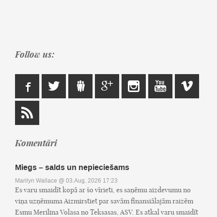
Follow us:
Komentāri
Miegs – salds un nepieciešams
Marilyn Wallace
@ 03.Aug, 2026 17:23
Es varu smaidīt kopā ar šo vīrieti, es saņēmu aizdevumu no
viņa uzņēmuma Aizmirstiet par savām finansiālajām raizēm
Esmu Merilina Volasa no Teksasas, ASV. Es atkal varu smaidīt