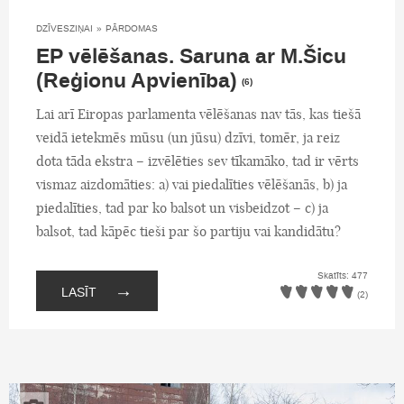
DZĪVESZIŅAI
»
PĀRDOMAS
EP vēlēšanas. Saruna ar M.Šicu
(Reģionu Apvienība)
(6)
Lai arī Eiropas parlamenta vēlēšanas nav tās, kas tiešā
veidā ietekmēs mūsu (un jūsu) dzīvi, tomēr, ja reiz
dota tāda ekstra – izvēlēties sev tīkamāko, tad ir vērts
vismaz aizdomāties: a) vai piedalīties vēlēšanās, b) ja
piedalīties, tad par ko balsot un visbeidzot – c) ja
balsot, tad kāpēc tieši par šo partiju vai kandidātu?
Skatīts: 477
→
LASĪT
(2)