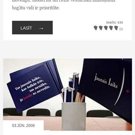
bagātu vidi ir prioritāte.
Skatīts: 639
→
LASĪT
(1)
03.JŪN, 2009