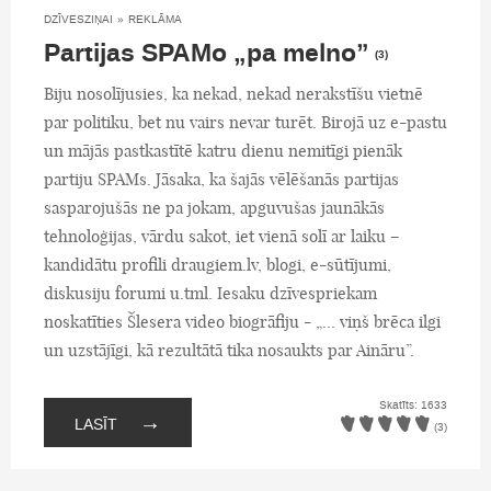
DZĪVESZIŅAI
»
REKLĀMA
Partijas SPAMo „pa melno”
(3)
Biju nosolījusies, ka nekad, nekad nerakstīšu vietnē
par politiku, bet nu vairs nevar turēt. Birojā uz e-pastu
un mājās pastkastītē katru dienu nemitīgi pienāk
partiju SPAMs. Jāsaka, ka šajās vēlēšanās partijas
sasparojušās ne pa jokam, apguvušas jaunākās
tehnoloģijas, vārdu sakot, iet vienā solī ar laiku –
kandidātu profili draugiem.lv, blogi, e-sūtījumi,
diskusiju forumi u.tml. Iesaku dzīvespriekam
noskatīties Šlesera video biogrāfiju - „... viņš brēca ilgi
un uzstājīgi, kā rezultātā tika nosaukts par Aināru”.
Skatīts: 1633
→
LASĪT
(3)