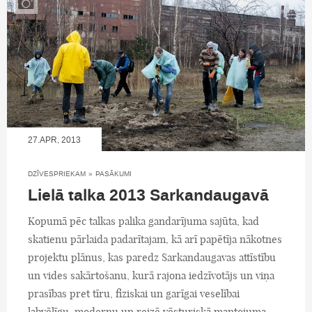
27.APR, 2013
DZĪVESPRIEKAM
»
PASĀKUMI
Lielā talka 2013 Sarkandaugavā
Kopumā pēc talkas palika gandarījuma sajūta, kad
skatienu pārlaida padarītajam, kā arī papētīja nākotnes
projektu plānus, kas paredz Sarkandaugavas attīstību
un vides sakārtošanu, kurā rajona iedzīvotājs un viņa
prasības pret tīru, fiziskai un garīgai veselībai
labvēlīgu, modernu un reizē vēsturiskā mantojuma