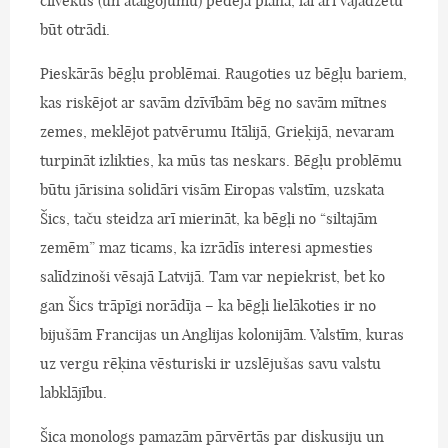
cilvēkus (un atalgojumu) pēdējā plānā, lai arī vajadzētu
būt otrādi.
Pieskārās bēgļu problēmai. Raugoties uz bēgļu bariem,
kas riskējot ar savām dzīvībām bēg no savām mītnes
zemes, meklējot patvērumu Itālijā, Grieķijā, nevaram
turpināt izlikties, ka mūs tas neskars. Bēgļu problēmu
būtu jārisina solidāri visām Eiropas valstīm, uzskata
Šics, taču steidza arī mierināt, ka bēgļi no “siltajām
zemēm” maz ticams, ka izrādīs interesi apmesties
salīdzinoši vēsajā Latvijā. Tam var nepiekrist, bet ko
gan Šics trāpīgi norādīja – ka bēgļi lielākoties ir no
bijušām Francijas un Anglijas kolonijām. Valstīm, kuras
uz vergu rēķina vēsturiski ir uzslējušas savu valstu
labklājību.
Šica monologs pamazām pārvērtās par diskusiju un