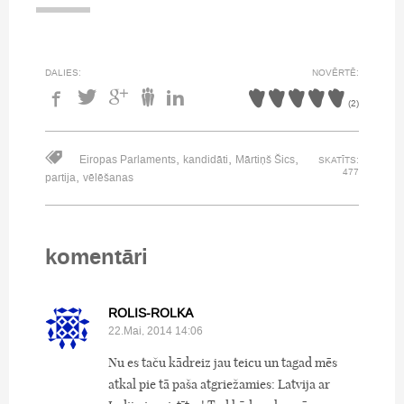
DALIES:
NOVĒRTĒ:
(
2
)
,
,
,
Eiropas Parlaments
kandidāti
Mārtiņš Šics
SKATĪTS:
477
,
partija
vēlēšanas
komentāri
ROLIS-ROLKA
22.Mai, 2014 14:06
Nu es taču kādreiz jau teicu un tagad mēs
atkal pie tā paša atgriežamies: Latvija ar