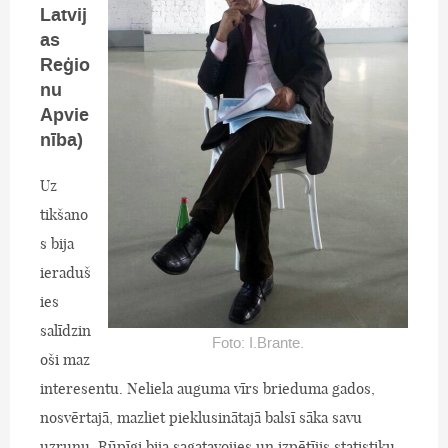
Latvij
as
Reģio
nu
Apvie
nība)
Uz
tikšano
s bija
ieraduš
ies
salīdzin
Foto: I.Brante.
oši maz
interesentu. Neliela auguma vīrs brieduma gados,
nosvērtajā, mazliet pieklusinātajā balsī sāka savu
uzrunu. Rūpīgi bija sagatavojies un izpētījis statistiku