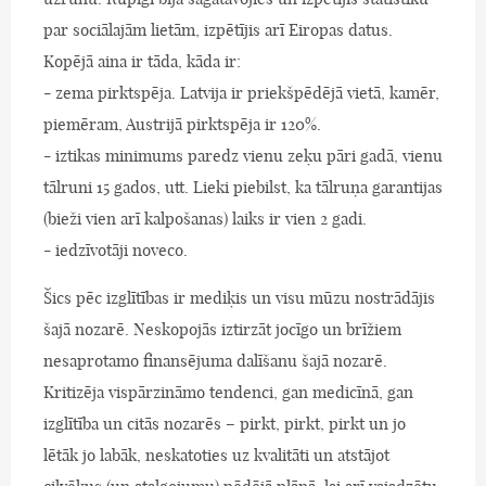
par sociālajām lietām, izpētījis arī Eiropas datus.
Kopējā aina ir tāda, kāda ir:
- zema pirktspēja. Latvija ir priekšpēdējā vietā, kamēr,
piemēram, Austrijā pirktspēja ir 120%.
- iztikas minimums paredz vienu zeķu pāri gadā, vienu
tālruni 15 gados, utt. Lieki piebilst, ka tālruņa garantijas
(bieži vien arī kalpošanas) laiks ir vien 2 gadi.
- iedzīvotāji noveco.
Šics pēc izglītības ir mediķis un visu mūzu nostrādājis
šajā nozarē. Neskopojās iztirzāt jocīgo un brīžiem
nesaprotamo finansējuma dalīšanu šajā nozarē.
Kritizēja vispārzināmo tendenci, gan medicīnā, gan
izglītība un citās nozarēs – pirkt, pirkt, pirkt un jo
lētāk jo labāk, neskatoties uz kvalitāti un atstājot