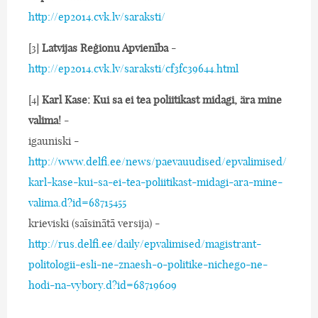
http://ep2014.cvk.lv/saraksti/
[3]
Latvijas Reģionu Apvienība
-
http://ep2014.cvk.lv/saraksti/cf3fc39644.html
[4]
Karl Kase: Kui sa ei tea poliitikast midagi, ära mine
valima!
-
igauniski -
http://www.delfi.ee/news/paevauudised/epvalimised/
karl-kase-kui-sa-ei-tea-poliitikast-midagi-ara-mine-
valima.d?id=68715455
krieviski (saīsinātā versija) -
http://rus.delfi.ee/daily/epvalimised/magistrant-
politologii-esli-ne-znaesh-o-politike-nichego-ne-
hodi-na-vybory.d?id=68719609