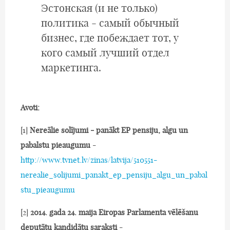
Эстонская (и не только)
политика - самый обычный
бизнес, где побеждает тот, у
кого самый лучший отдел
маркетинга.
Avoti:
[1]
Nereālie solījumi - panākt EP pensiju, algu un
pabalstu pieaugumu
-
http://www.tvnet.lv/zinas/latvija/510551-
nerealie_solijumi_panakt_ep_pensiju_algu_un_pabal
stu_pieaugumu
[2]
2014. gada 24. maija Eiropas Parlamenta vēlēšanu
deputātu kandidātu saraksti
-