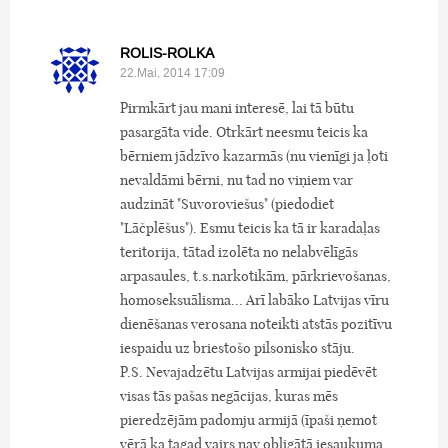
ROLIS-ROLKA
22.Mai, 2014 17:09
Pirmkārt jau mani interesē, lai tā būtu
pasargāta vide. Otrkārt neesmu teicis ka
bērniem jādzīvo kazarmās (nu vienīgi ja ļoti
nevaldāmi bērni, nu tad no viņiem var
audzināt "Suvoroviešus" (piedodiet
"Lāčplēšus"). Esmu teicis ka tā ir karadaļas
teritorija, tātad izolēta no nelabvēlīgās
arpasaules, t.s.narkotikām, pārkrievošanas,
homoseksuālisma... Arī labāko Latvijas vīru
dienēšanas verosana noteikti atstās pozitīvu
iespaidu uz briestošo pilsonisko stāju.
P.S. Nevajadzētu Latvijas armijai piedēvēt
visas tās pašas negācijas, kuras mēs
pieredzējām padomju armijā (īpaši ņemot
vērā ka tagad vairs nav obligātā iesaukuma