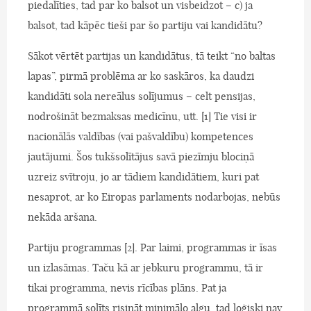
piedalīties, tad par ko balsot un visbeidzot – c) ja
balsot, tad kāpēc tieši par šo partiju vai kandidātu?
Sākot vērtēt partijas un kandidātus, tā teikt “no baltas
lapas”, pirmā problēma ar ko saskāros, ka daudzi
kandidāti sola nereālus solījumus – celt pensijas,
nodrošināt bezmaksas medicīnu, utt. [1] Tie visi ir
nacionālās valdības (vai pašvaldību) kompetences
jautājumi. Šos tukšsolītājus savā piezīmju blociņā
uzreiz svītroju, jo ar tādiem kandidātiem, kuri pat
nesaprot, ar ko Eiropas parlaments nodarbojas, nebūs
nekāda aršana.
Partiju programmas [2]. Par laimi, programmas ir īsas
un izlasāmas. Taču kā ar jebkuru programmu, tā ir
tikai programma, nevis rīcības plāns. Pat ja
programmā solīts risināt minimālo algu, tad loģiski nav