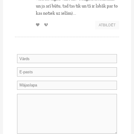
un ja arī būtu, tad tas tik un tā ir labāk par to
kas notiek uz ielām)...
ATBILDĒT