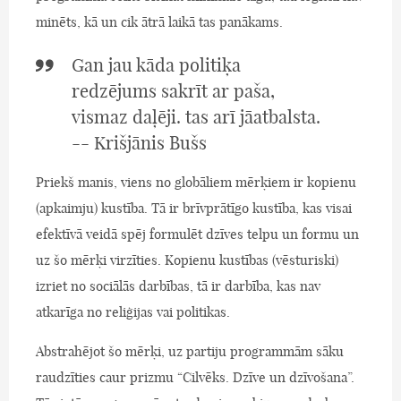
minēts, kā un cik ātrā laikā tas panākams.
Gan jau kāda politiķa
redzējums sakrīt ar paša,
vismaz daļēji. tas arī jāatbalsta.
-- Krišjānis Bušs
Priekš manis, viens no globāliem mērķiem ir kopienu
(apkaimju) kustība. Tā ir brīvprātīgo kustība, kas visai
efektīvā veidā spēj formulēt dzīves telpu un formu un
uz šo mērķi virzīties. Kopienu kustības (vēsturiski)
izriet no sociālās darbības, tā ir darbība, kas nav
atkarīga no reliģijas vai politikas.
Abstrahējot šo mērķi, uz partiju programmām sāku
raudzīties caur prizmu “Cilvēks. Dzīve un dzīvošana”.