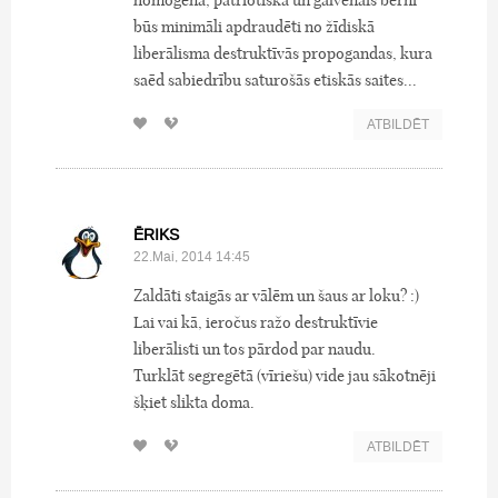
homogēna, patriotiska un galvenais bērni
būs minimāli apdraudēti no žīdiskā
liberālisma destruktīvās propogandas, kura
saēd sabiedrību saturošās etiskās saites...
ATBILDĒT
ĒRIKS
22.Mai, 2014 14:45
Zaldāti staigās ar vālēm un šaus ar loku? :)
Lai vai kā, ieročus ražo destruktīvie
liberālisti un tos pārdod par naudu.
Turklāt segregētā (vīriešu) vide jau sākotnēji
šķiet slikta doma.
ATBILDĒT