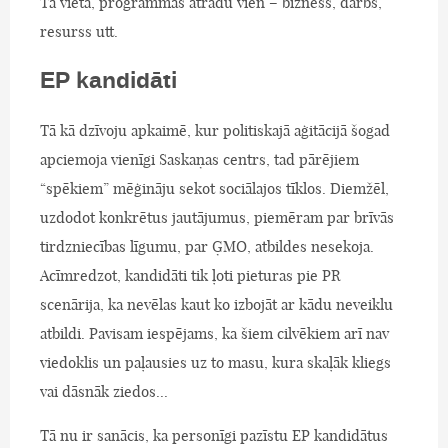
Tā vietā, programmās atradu vien – bizness, darbs,
resurss utt.
EP kandidāti
Tā kā dzīvoju apkaimē, kur politiskajā aģitācijā šogad
apciemoja vienīgi Saskaņas centrs, tad pārējiem
“spēkiem” mēģināju sekot sociālajos tīklos. Diemžēl,
uzdodot konkrētus jautājumus, piemēram par brīvās
tirdzniecības līgumu, par ĢMO, atbildes nesekoja.
Acīmredzot, kandidāti tik ļoti pieturas pie PR
scenārija, ka nevēlas kaut ko izbojāt ar kādu neveiklu
atbildi. Pavisam iespējams, ka šiem cilvēkiem arī nav
viedoklis un paļausies uz to masu, kura skaļāk kliegs
vai dāsnāk ziedos...
Tā nu ir sanācis, ka personīgi pazīstu EP kandidātus