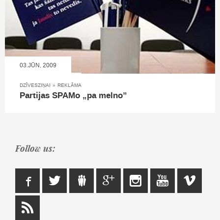
03.JŪN, 2009
DZĪVESZIŅAI
»
REKLĀMA
Partijas SPAMo „pa melno”
Follow us: