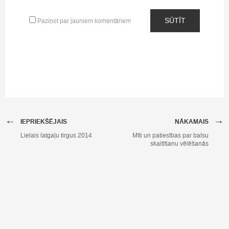
SŪTĪT
Paziņot par jauniem komentāriem
←
→
IEPRIEKŠĒJAIS
NĀKAMAIS
Lielais latgaļu tirgus 2014
Mīti un patiesības par balsu
skaitīšanu vēlēšanās