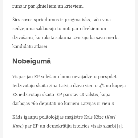
runa ir par ķīniešiem un krieviem.
Šics savos spriedumos ir pragmatisks, taču viņa
redzējumā saklausīju to noti par cilvēkiem un
dzīvošanu, ko raksta sākumā izvirzīju kā savu mērķi
kandidātu atlasei.
Nobeigumā
Vispār jau EP vēlēšanu lomu nevajadzētu pārspīlēt.
Iedzīvotāju skaita ziņā Latvijā dzīvo vien 0.4% no kopējā
ES iedzīvotāju skaita. EP pārstāv 28 valstis, kopā
darbojas 766 deputāti no kuriem Latvijas ir vien 8.
Kāds igauņu politoloģijas maģistrs Kals Kāze (
Karl
Kase
) par EP un demokrātiju izteicies visais skarbi [4]: