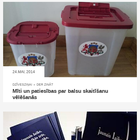
24.MAI, 2014
DZĪVESZIŅAI
»
DER ZINĀT
Mīti un patiesības par balsu skaitīšanu
vēlēšanās