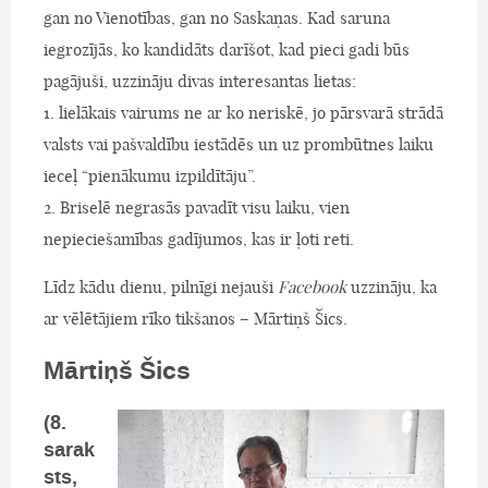
gan no Vienotības, gan no Saskaņas. Kad saruna
iegrozījās, ko kandidāts darīšot, kad pieci gadi būs
pagājuši, uzzināju divas interesantas lietas:
1. lielākais vairums ne ar ko neriskē, jo pārsvarā strādā
valsts vai pašvaldību iestādēs un uz prombūtnes laiku
ieceļ “pienākumu izpildītāju”.
2. Briselē negrasās pavadīt visu laiku, vien
nepieciešamības gadījumos, kas ir ļoti reti.
Līdz kādu dienu, pilnīgi nejauši
Facebook
uzzināju, ka
ar vēlētājiem rīko tikšanos – Mārtiņš Šics.
Mārtiņš Šics
(8.
sarak
sts,