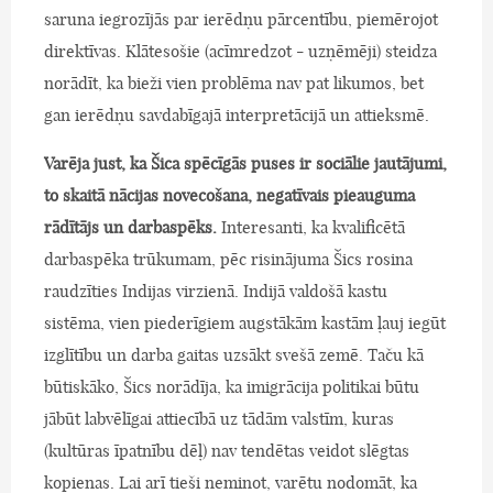
saruna iegrozījās par ierēdņu pārcentību, piemērojot
direktīvas. Klātesošie (acīmredzot - uzņēmēji) steidza
norādīt, ka bieži vien problēma nav pat likumos, bet
gan ierēdņu savdabīgajā interpretācijā un attieksmē.
Varēja just, ka Šica spēcīgās puses ir sociālie jautājumi,
to skaitā nācijas novecošana, negatīvais pieauguma
rādītājs un darbaspēks.
Interesanti, ka kvalificētā
darbaspēka trūkumam, pēc risinājuma Šics rosina
raudzīties Indijas virzienā. Indijā valdošā kastu
sistēma, vien piederīgiem augstākām kastām ļauj iegūt
izglītību un darba gaitas uzsākt svešā zemē. Taču kā
būtiskāko, Šics norādīja, ka imigrācija politikai būtu
jābūt labvēlīgai attiecībā uz tādām valstīm, kuras
(kultūras īpatnību dēļ) nav tendētas veidot slēgtas
kopienas. Lai arī tieši neminot, varētu nodomāt, ka