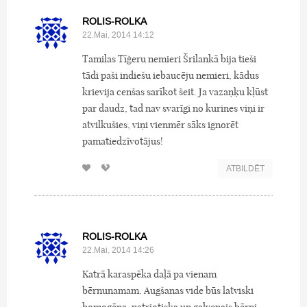
ROLIS-ROLKA
22.Mai, 2014 14:12
Tamilas Tīģeru nemieri Šrilankā bija tieši
tādi paši indiešu iebaucēju nemieri, kādus
krievija cenšas sarīkot šeit. Ja vazaņķu kļūst
par daudz, tad nav svarīgi no kurines viņi ir
atvilkušies, viņi vienmēr sāks ignorēt
pamatiedzīvotājus!
ATBILDĒT
ROLIS-ROLKA
22.Mai, 2014 14:26
Katrā karaspēka daļā pa vienam
bērnunamam. Augšanas vide būs latviski