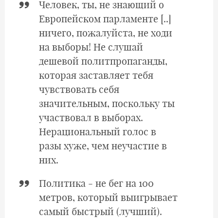
Человек, ты, не знающий о
Европейском парламенте [..]
ничего, пожалуйста, не ходи
на выборы! Не слушай
дешевой политпропаганды,
которая заставляет тебя
чувствовать себя
значительным, поскольку ты
участвовал в выборах.
Нерациональный голос в
разы хуже, чем неучастие в
них.
Политика - не бег на 100
метров, который выигрывает
самый быстрый (лучший).