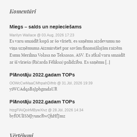
Komentāri
Miegs – salds un nepieciešams
Marilyn Wallace
@ 03.Aug, 2026 17:23
Es varu smaidīt kopā ar šo vīrieti, es saņēmu aizdevumu no
viņa uzņēmuma Aizmirstiet par savām finansiālajām raizēm
Esmu Merilina Volasa no Teksasas, ASV. Es atkal varu smaidīt
ar šī vīrieša (Ričarda Fēliksa) palīdzību. Es saņēmu [..]
Plānotāju 2022.gadam TOPs
OOWcCwMaaCMhpahDifnb
@ 31.Jūl, 2026 19:39
yiWCAdqaBaJpbgmdaUR
Plānotāju 2022.gadam TOPs
htzgFIAiQoIrMBywXlvz
@ 28.Jūl, 2026 14:34
byfOUlISMJyuncRwQhHfJmz
Vērtējumi