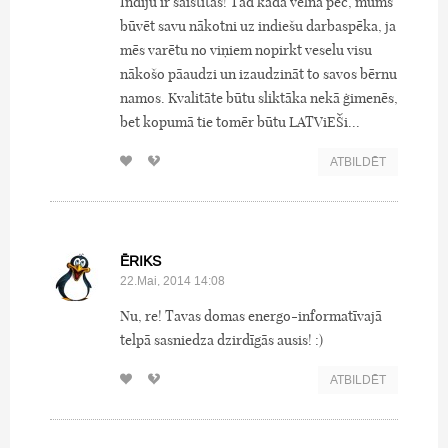
Indiju ir saistītas! Tad kāda velna pēc, mums
būvēt savu nākotni uz indiešu darbaspēka, ja
mēs varētu no viņiem nopirkt veselu visu
nākošo pāaudzi un izaudzināt to savos bērnu
namos. Kvalitāte būtu sliktāka nekā ģimenēs,
bet kopumā tie tomēr būtu LATViEŠi...
ATBILDĒT
ĒRIKS
22.Mai, 2014 14:08
Nu, re! Tavas domas energo-informatīvajā
telpā sasniedza dzirdīgās ausis! :)
ATBILDĒT