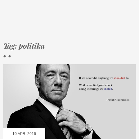
Tag: politika
• •
10.APR, 2016