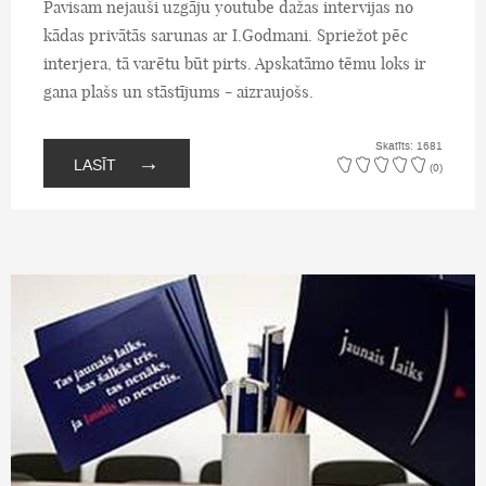
Pavisam nejauši uzgāju youtube dažas intervijas no
kādas privātās sarunas ar I.Godmani. Spriežot pēc
interjera, tā varētu būt pirts. Apskatāmo tēmu loks ir
gana plašs un stāstījums - aizraujošs.
Skatīts: 1681
→
LASĪT
(0)