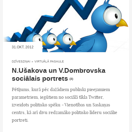
31.OKT, 2012
DZĪVESZIŅAI
»
VIRTUĀLĀ PASAULE
N.Ušakova un V.Dombrovska
sociālais portrets
(3)
Pētījums, kurā pēc dažādiem publiski pieejamiem
parametriem, iegūtiem no sociālā tīkla Twitter,
izveidots politisko spēku - Vienotības un Saskaņas
centrs, kā arī divu redzamāko politisko līderu sociālie
portreti.