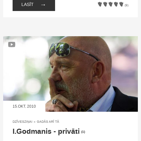
→
LASĪT
(9)
15.OKT, 2010
DZĪVESZIŅAI
»
GADĀS ARĪ TĀ
I.Godmanis - privāti
(1)