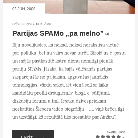
03.JŪN, 2009
DZĪVESZIŅAI
»
REKLĀMA
Partijas SPAMo „pa melno”
(3)
Biju nosolījusies, ka nekad, nekad nerakstīšu vietnē
par politiku, bet nu vairs nevar turēt. Birojā uz e-pastu
un mājās pastkastītē katru dienu nemitīgi pienāk
partiju SPAMs. Jāsaka, ka šajās vēlēšanās partijas
sasparojušās ne pa jokam, apguvušas jaunākās
tehnoloģijas, vārdu sakot, iet vienā solī ar laiku –
kandidātu profili draugiem.lv, blogi, e-sūtījumi,
diskusiju forumi u.tml. Iesaku dzīvespriekam
noskatīties Šlesera video biogrāfiju - „... viņš brēca ilgi
un uzstājīgi, kā rezultātā tika nosaukts par Aināru”.
Skatīts: 1633
→
LASĪT