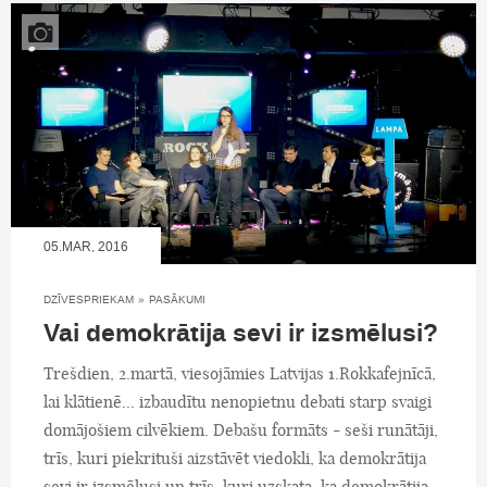
05.MAR, 2016
DZĪVESPRIEKAM
»
PASĀKUMI
Vai demokrātija sevi ir izsmēlusi?
Trešdien, 2.martā, viesojāmies Latvijas 1.Rokkafejnīcā,
lai klātienē... izbaudītu nenopietnu debati starp svaigi
domājošiem cilvēkiem. Debašu formāts - seši runātāji,
trīs, kuri piekrituši aizstāvēt viedokli, ka demokrātija
sevi ir izsmēlusi un trīs, kuri uzskata, ka demokrātija