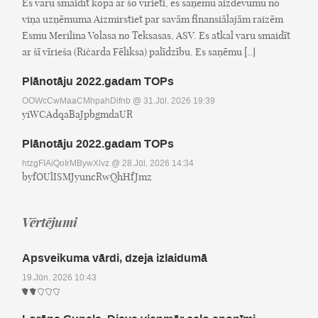
Es varu smaidīt kopā ar šo vīrieti, es saņēmu aizdevumu no
viņa uzņēmuma Aizmirstiet par savām finansiālajām raizēm
Esmu Merilina Volasa no Teksasas, ASV. Es atkal varu smaidīt
ar šī vīrieša (Ričarda Fēliksa) palīdzību. Es saņēmu [..]
Plānotāju 2022.gadam TOPs
OOWcCwMaaCMhpahDifnb
@ 31.Jūl, 2026 19:39
yiWCAdqaBaJpbgmdaUR
Plānotāju 2022.gadam TOPs
htzgFIAiQoIrMBywXlvz
@ 28.Jūl, 2026 14:34
byfOUlISMJyuncRwQhHfJmz
Vērtējumi
Apsveikuma vārdi, dzeja izlaidumā
19.Jūn, 2026 10:43