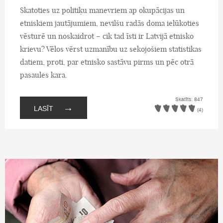
Skatoties uz politiķu manevriem ap okupācijas un
etniskiem jautājumiem, nevilšu radās doma ielūkoties
vēsturē un noskaidrot – cik tad īsti ir Latvijā etnisko
krievu? Vēlos vērst uzmanību uz sekojošiem statistikas
datiem, proti, par etnisko sastāvu pirms un pēc otrā
pasaules kara.
Skatīts: 847
→
LASĪT
(4)