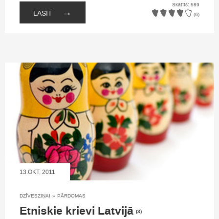
Skatīts: 589
→
LASĪT
(6)
13.OKT, 2011
DZĪVESZIŅAI
»
PĀRDOMAS
Etniskie krievi Latvijā
(3)