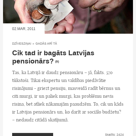
02.MAR, 2011
DZĪVESZIŅAI
»
GADĀS ARĪ TĀ
Cik tad ir bagāts Latvijas
pensionārs?
(9)
Tas, ka Latvijā ir daudz pensionāru – jā, fakts. 570
tūkstoši. Tikai ekspertu un valdības piedāvātie
risinājumi - griezt pensiju, masveidā radīt bērnus un
citi murgi, ir un paliek murgi, kas problēmu nevis
risina, bet atliek nākamajām paaudzēm. To, cik un kāds
ir Latvijas pensionārs un, ko darīt ar sociālo budžetu?
– nedaudz citādā skatījumā.
Skatīts: 2424