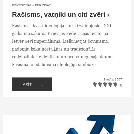
DZĪVESZIŅAI
»
DER ZINĀT
Rašisms, vatņiki un citi zvēri
(4)
Rašisms - kvazi-ideoloģija, kura izveidojusies XXI
gadsimta sākumā Krievijas Federācijas teritorijā.
Ietver sevī imperiālisma, Lielkrievijas šovinisma,
padomju laiku nostaļģijas un tradicionālās
reliģiozitātes eklektisku un pretrunīgu sajaukumu.
Fašisma un staļinisma ideoloģiju simbioze.
Skatīts: 1567
→
LASĪT
(8)