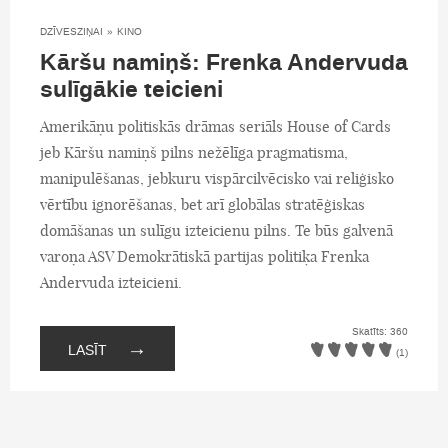
DZĪVESZIŅAI
»
KINO
Kāršu namiņš: Frenka Andervuda
sulīgākie teicieni
Amerikāņu politiskās drāmas seriāls House of Cards
jeb Kāršu namiņš pilns nežēlīga pragmatisma,
manipulēšanas, jebkuru vispārcilvēcisko vai reliģisko
vērtību ignorēšanas, bet arī globālas stratēģiskas
domāšanas un sulīgu izteicienu pilns. Te būs galvenā
varoņa ASV Demokrātiskā partijas politiķa Frenka
Andervuda izteicieni.
Skatīts: 360
→
LASĪT
(1)