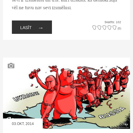
vēl ne tuvu nav sevi izsmēlusi.
Skatīts: 102
→
LASĪT
(0)
03.OKT, 2014