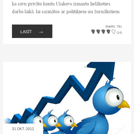
ka savu privāto kontu Ušakovs izmanto lielākoties
darba laikā, lai sazinātos ar politiķiem un žurnālistiem.
Skatīts: 781
→
LASĪT
(14)
31.OKT, 2012