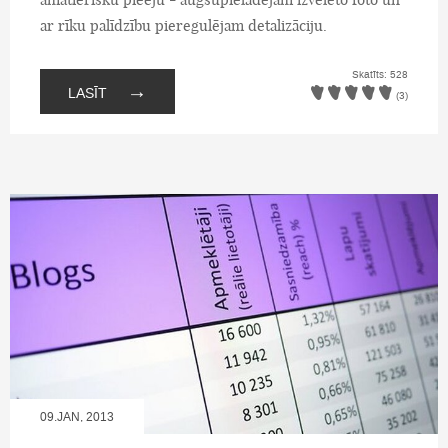
ar rīku palīdzību pieregulējam detalizāciju.
Skatīts: 528
→
LASĪT
(3)
09.JAN, 2013