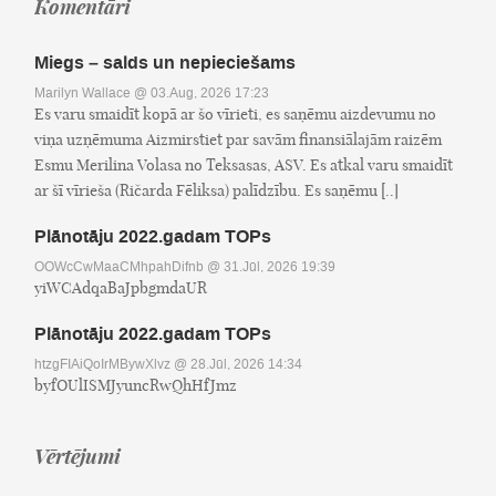
Komentāri
Miegs – salds un nepieciešams
Marilyn Wallace
@ 03.Aug, 2026 17:23
Es varu smaidīt kopā ar šo vīrieti, es saņēmu aizdevumu no
viņa uzņēmuma Aizmirstiet par savām finansiālajām raizēm
Esmu Merilina Volasa no Teksasas, ASV. Es atkal varu smaidīt
ar šī vīrieša (Ričarda Fēliksa) palīdzību. Es saņēmu [..]
Plānotāju 2022.gadam TOPs
OOWcCwMaaCMhpahDifnb
@ 31.Jūl, 2026 19:39
yiWCAdqaBaJpbgmdaUR
Plānotāju 2022.gadam TOPs
htzgFIAiQoIrMBywXlvz
@ 28.Jūl, 2026 14:34
byfOUlISMJyuncRwQhHfJmz
Vērtējumi