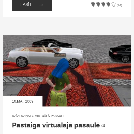
→
LASĪT
(14)
10.MAI, 2009
DZĪVESZIŅAI
»
VIRTUĀLĀ PASAULE
Pastaiga virtuālajā pasaulē
(1)