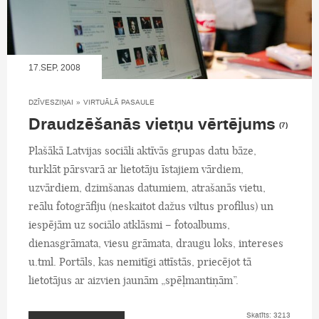
17.SEP, 2008
DZĪVESZIŅAI
»
VIRTUĀLĀ PASAULE
Draudzēšanās vietņu vērtējums
(7)
Plašākā Latvijas sociāli aktīvās grupas datu bāze,
turklāt pārsvarā ar lietotāju īstajiem vārdiem,
uzvārdiem, dzimšanas datumiem, atrašanās vietu,
reālu fotogrāfiju (neskaitot dažus viltus profilus) un
iespējām uz sociālo atklāsmi – fotoalbums,
dienasgrāmata, viesu grāmata, draugu loks, intereses
u.tml. Portāls, kas nemitīgi attīstās, priecējot tā
lietotājus ar aizvien jaunām „spēļmantiņām”.
Skatīts: 3213