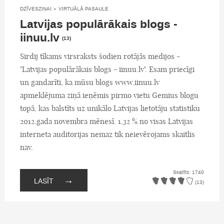
DZĪVESZIŅAI
»
VIRTUĀLĀ PASAULE
Latvijas populārākais blogs -
iinuu.lv
(13)
Sirdij tīkams virsraksts šodien rotājās medijos -
"Latvijas populārākais blogs - iinuu.lv". Esam priecīgi
un gandarīti, ka mūsu blogs www.iinuu.lv
apmeklējuma ziņā ieņēmis pirmo vietu Gemius blogu
topā, kas balstīts uz unikālo Latvijas lietotāju statistiku
2012.gada novembra mēnesī. 1,32 % no visas Latvijas
interneta auditorijas nemaz tik neievērojams skaitlis
nav.
Skatīts: 1740
→
LASĪT
(13)