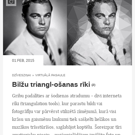
01.FEB, 2015
DZĪVESZIŅAI
»
VIRTUĀLĀ PASAULE
Bilžu triangl-ošanas rīki
(2)
Gribu padalīties ar šodienas atradumu - divi interneta
rīki (triangulation tools), kur parastu bildi vai
fotogrāfiju var pārvērst stilizētā zīmējumā, kurā visi
krāsu un gaismēnu laukumi tiek sašķelti lielākos un
mazākos trīsstūrīšos, saglabājot koptēlu. Šoreizpar tīri
amatierisku pieeju - augšupielādējam izvēlēto foto un