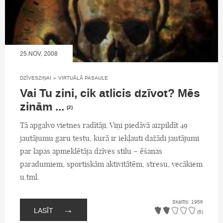
25.NOV, 2008
DZĪVESZIŅAI
»
VIRTUĀLĀ PASAULE
Vai Tu zini, cik atlicis dzīvot? Mēs
zinām ...
(2)
Tā apgalvo vietnes radītāji. Viņi piedāvā aizpildīt 49
jautājumu garu testu, kurā ir iekļauti dažādi jautājumi
par lapas apmeklētāja dzīves stilu – ēšanas
paradumiem, sportiskām aktivitātēm, stresu, vecākiem
u.tml.
Skatīts: 1956
→
LASĪT
(5)