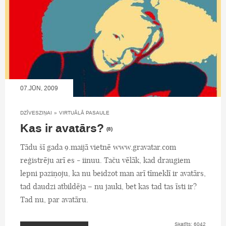
07.JŪN, 2009
DZĪVESZIŅAI
»
VIRTUĀLĀ PASAULE
Kas ir avatārs?
(8)
Tādu šī gada 9.maijā vietnē www.gravatar.com
reģistrēju arī es - iinuu. Taču vēlāk, kad draugiem
lepni paziņoju, ka nu beidzot man arī tīmeklī ir avatārs,
tad daudzi atbildēja – nu jauki, bet kas tad tas īsti ir?
Tad nu, par avatāru.
Skatīts: 6042