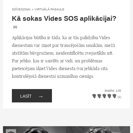
DZĪVESZIŅAI
»
VIRTUĀLĀ PASAULE
Kā sokas Vides SOS aplikācijai?
(1)
Aplikācijas būtība ir tāda, ka ar tās palīdzību Vides
dienestam var ziņot par traucējošām smakām, mežā
atstātām būvgružiem, neidentificētu zvejastīklu utt.
Par jebko, kas ir saistīts ar vidi, un problēmas
pieteicējam šķiet Vides dienesta (vai jebkāda cita
kontrolējošā dienesta) uzmanības cienīgs.
Skatīts: 105
→
LASĪT
(2)