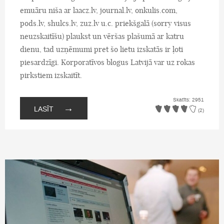
emuāru niša ar laacz.lv, journal.lv, onkulis.com,
pods.lv, shulcs.lv, zuz.lv u.c. priekšgalā (sorry visus
neuzskaitīšu) plaukst un vēršas plašumā ar katru
dienu, tad uzņēmumi pret šo lietu izskatās ir ļoti
piesardzīgi. Korporatīvos blogus Latvijā var uz rokas
pirkstiem izskaitīt.
Skatīts: 2951
→
LASĪT
(2)