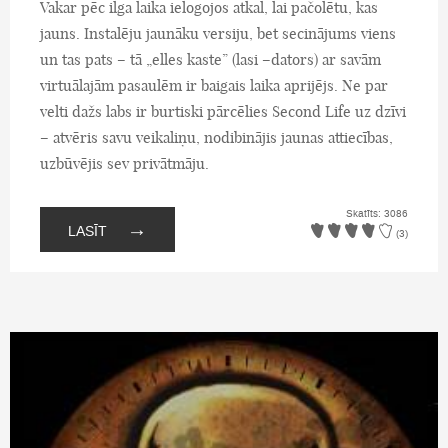
Vakar pēc ilga laika ielogojos atkal, lai pačolētu, kas
jauns. Instalēju jaunāku versiju, bet secinājums viens
un tas pats – tā „elles kaste” (lasi –dators) ar savām
virtuālajām pasaulēm ir baigais laika aprijējs. Ne par
velti dažs labs ir burtiski pārcēlies Second Life uz dzīvi
– atvēris savu veikaliņu, nodibinājis jaunas attiecības,
uzbūvējis sev privātmāju.
Skatīts: 3086
→
LASĪT
(3)