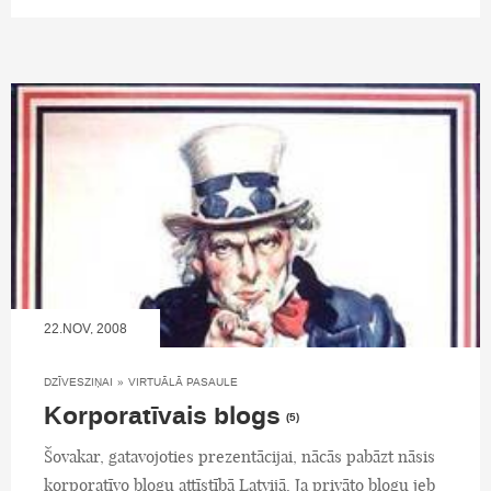
22.NOV, 2008
DZĪVESZIŅAI
»
VIRTUĀLĀ PASAULE
Korporatīvais blogs
(5)
Šovakar, gatavojoties prezentācijai, nācās pabāzt nāsis
korporatīvo blogu attīstībā Latvijā. Ja privāto blogu jeb