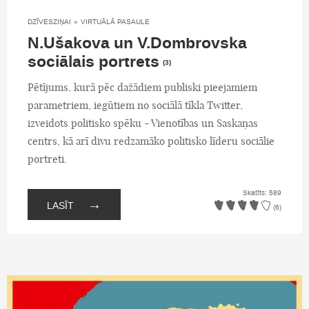
DZĪVESZIŅAI
»
VIRTUĀLĀ PASAULE
N.Ušakova un V.Dombrovska
sociālais portrets
(3)
Pētījums, kurā pēc dažādiem publiski pieejamiem
parametriem, iegūtiem no sociālā tīkla Twitter,
izveidots politisko spēku - Vienotības un Saskaņas
centrs, kā arī divu redzamāko politisko līderu sociālie
portreti.
Skatīts: 589
→
LASĪT
(6)