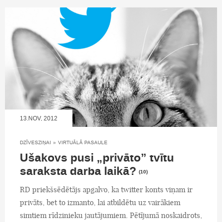
13.NOV, 2012
DZĪVESZIŅAI
»
VIRTUĀLĀ PASAULE
Ušakovs pusi „privāto” tvītu
saraksta darba laikā?
(10)
RD priekšsēdētājs apgalvo, ka twitter konts viņam ir
privāts, bet to izmanto, lai atbildētu uz vairākiem
simtiem rīdzinieku jautājumiem. Pētījumā noskaidrots,