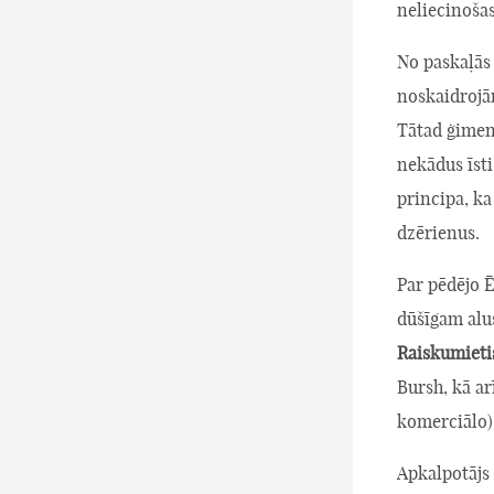
neliecinošas
No paskaļās 
noskaidrojām
Tātad ģimen
nekādus īsti
principa, ka
dzērienus.
Par pēdējo Ē
dūšīgam alu
Raiskumieti
Bursh, kā ar
komerciālo)
Apkalpotājs 