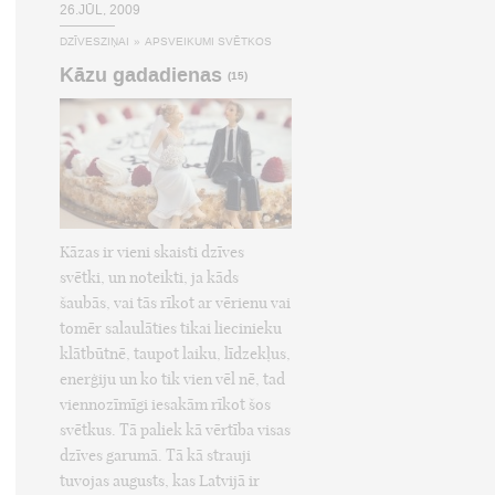
26.JŪL, 2009
DZĪVESZIŅAI
»
APSVEIKUMI SVĒTKOS
Kāzu gadadienas
(15)
Kāzas ir vieni skaisti dzīves
svētki, un noteikti, ja kāds
šaubās, vai tās rīkot ar vērienu vai
tomēr salaulāties tikai liecinieku
klātbūtnē, taupot laiku, līdzekļus,
enerģiju un ko tik vien vēl nē, tad
viennozīmīgi iesakām rīkot šos
svētkus. Tā paliek kā vērtība visas
dzīves garumā. Tā kā strauji
tuvojas augusts, kas Latvijā ir