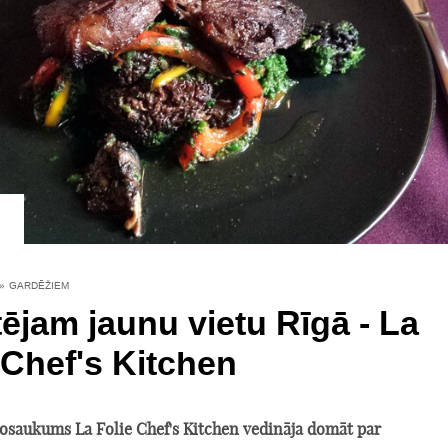
»
GARDĒŽIEM
tējam jaunu vietu Rīgā - La
 Chef's Kitchen
osaukums La Folie Chef's Kitchen vedināja domāt par