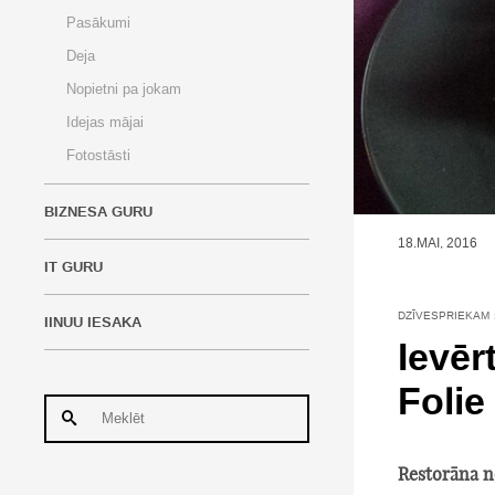
Pasākumi
Deja
Nopietni pa jokam
Idejas mājai
Fotostāsti
BIZNESA GURU
18.MAI, 2016
IT GURU
DZĪVESPRIEKAM
IINUU IESAKA
Ievēr
Folie
Restorāna n