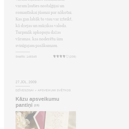
varam ļauties nostaļģijai un
romantiskai jūsmai par nākotni.
Kas gan labāk to visu var izteikt,
kā dzejas un mūzikas valoda.
Turpmāk apkopoju dažas
vārsmas, kas noderētu šim
svinīgajam pasākumam.
Skatīts: 148345
(208)
27.JŪL, 2009
DZĪVESZIŅAI
»
APSVEIKUMI SVĒTKOS
Kāzu apsveikumu
pantiņi
(15)