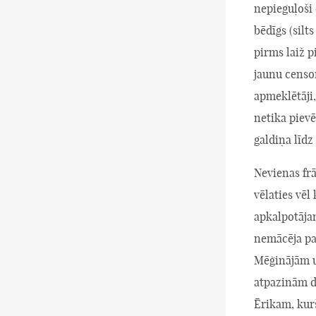
nepieguļoši 
bēdīgs (sil
pirms laiž p
jaunu censon
apmeklētāji
netika pievē
galdiņa līd
Nevienas frā
vēlaties vēl
apkalpotājam
nemācēja paj
Mēģinājām u
atpazinām da
Ērikam, kurš