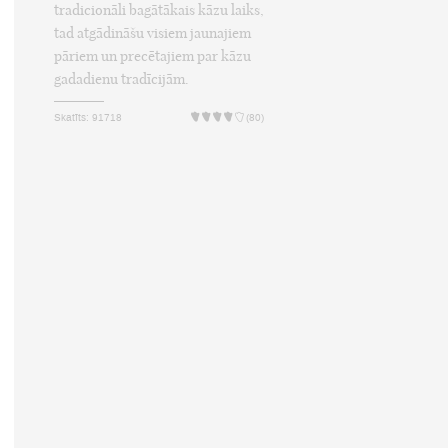
tradicionāli bagātākais kāzu laiks,
tad atgādināšu visiem jaunajiem
pāriem un precētajiem par kāzu
gadadienu tradīcijām.
Skatīts: 91718
(80)