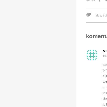
DALIES:
,
alus
ēd
koment
MI
19.
man
pi
otr
vie
un 
ir 
ste
ja 