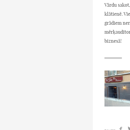
Vārdu sakot,
klātienē. V
grādiem ner
mērķauditor
biznesā!