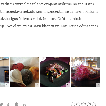
 radītais virtuālais tēls ievērojami atšķiras no realitātes
ieta nepiedāvā nekādu jaunu konceptu, ne arī šiem platuma
aksturīgus ēdienus vai dzērienus. Grūti uzmināma
ija. Novēlam atrast savu klientu un noturēties ēdināšanas
1
2
3
4