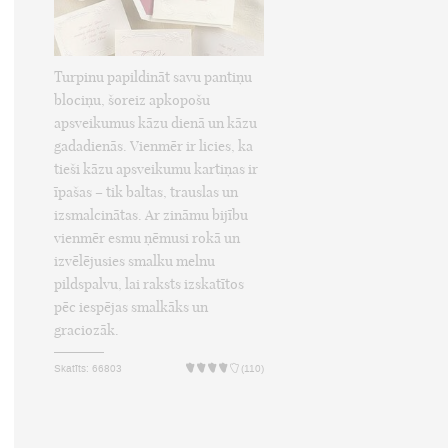
Turpinu papildināt savu pantiņu
blociņu, šoreiz apkopošu
apsveikumus kāzu dienā un kāzu
gadadienās. Vienmēr ir licies, ka
tieši kāzu apsveikumu kartiņas ir
īpašas – tik baltas, trauslas un
izsmalcinātas. Ar zināmu bijību
vienmēr esmu ņēmusi rokā un
izvēlējusies smalku melnu
pildspalvu, lai raksts izskatītos
pēc iespējas smalkāks un
graciozāk.
Skatīts: 66803
(110)