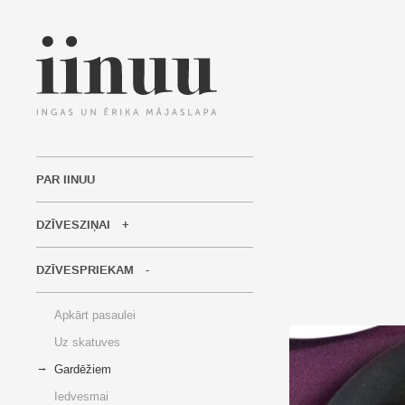
PAR IINUU
DZĪVESZIŅAI
DZĪVESPRIEKAM
Apkārt pasaulei
Uz skatuves
Gardēžiem
Iedvesmai