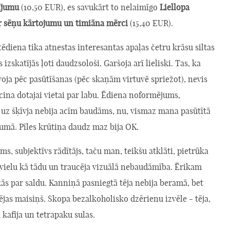
rījumu
(10,50 EUR), es savukārt to nelaimīgo
Liellopa
r sēņu kārtojumu un timiāna mērci
(15,40 EUR).
diena tika atnestas interesantas apaļas četru krāsu siltas
 izskatījās ļoti daudzsološi. Garšoja arī lieliski. Tas, ka
oja pēc pasūtīšanas (pēc skaņām virtuvē spriežot), nevis
iecina dotajai vietai par labu. Ēdiena noformējums,
 uz šķīvja nebija acīm baudāms, nu, vismaz mana pasūtītā
umā. Pīles krūtiņa daudz maz bija OK.
ms, subjektīvs rādītājs, taču man, teikšu atklāti, pietrūka
švielu kā tādu un traucēja vizuālā nebaudāmība. Ērikam
ikās par saldu. Kanniņā pasniegtā tēja nebija beramā, bet
ējas maisiņš. Skopa bezalkoholisko dzērienu izvēle - tēja,
 kafija un tetrapaku sulas.