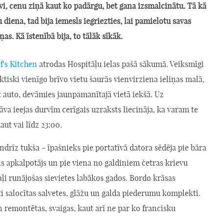
vi, cenu ziņā kaut ko padārgu, bet gana izsmalcinātu. Tā kā
 diena, tad bija iemesls iegriezties, lai pamielotu savas
ņas. Kā īstenībā bija, to tālāk sīkāk.
f's Kitchen
atrodas Hospitāļu ielas pašā sākumā. Veiksmīgi
ktiski vienīgo brīvo vietu šaurās vienvirziena ieliņas malā,
 auto, devāmies jaunpamanītajā vietā iekšā. Uz
va ieejas durvīm cerīgais uzraksts liecināja, ka varam te
aut vai līdz 23:00.
andrīz tukša - īpašnieks pie portatīvā datora sēdēja pie bāra
ns apkalpotājs un pie viena no galdiņiem četras krievu
ļi runājošas sievietes labākos gados. Bordo krāsas
īti salocītas salvetes, glāžu un galda piederumu komplekti.
 remontētas, svaigas, kaut arī ne par ko francisku