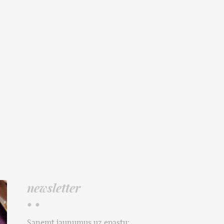
newsletter
• •
Saņemt jaunumus uz epastu: