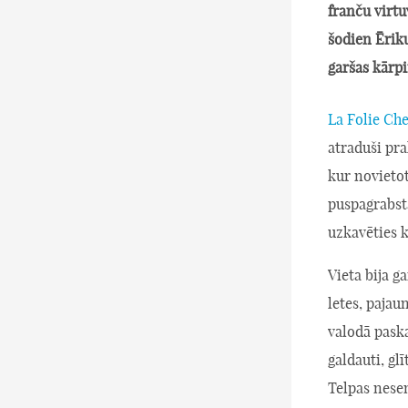
franču virtu
šodien Ēriku
garšas kārpi
La Folie Che
atraduši pra
kur novietot
puspagrabstā
uzkavēties k
Vieta bija g
letes, pajau
valodā paska
galdauti, gl
Telpas nesen