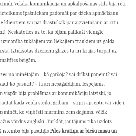
cimdi. Vēlākā komunikācija un apkalpošanas stils bija reti
ts ieteikums īpašniekam padomāt par džeka apmācīšanu
ie klientiem vai pat drastiskāk par aizvietošanu ar citu
i). Neskatoties uz to, ka bijām palikuši vienīgie
, uzmanība tukšajiem vai liekajiem traukiem uz galda
rsta. Iztukšotās dzērienu glāzes tā arī krājās turpat uz
z maltītes beigām.
zes no minētajām - kā garšoja? vai drīkst paņemt? vai
 kaut ko pasūtīt? - tā arī nesagaidījām. Iespējams,
 vispār bija problēmas ar komunikāciju latviski, jo
autāt kāda veida steiku gribam - stipri apceptu vai vidēji.
zminēt, ko viņš īsti murmina zem deguma, vēlāk
žus vārdus angliski. Turklāt, jautājums tika uzdots
 īstenībā bija pasūtījis
Pīles krūtiņu ar biešu musu un