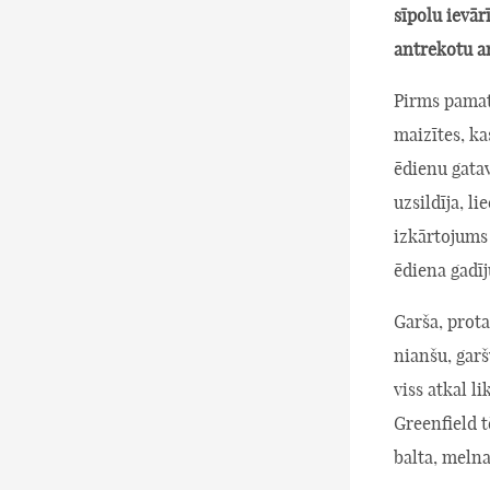
sīpolu ievā
antrekotu a
Pirms pamatē
maizītes, kas
ēdienu gatav
uzsildīja, l
izkārtojums
ēdiena gadīj
Garša, prota
nianšu, gar
viss atkal l
Greenfield t
balta, melna