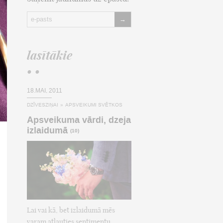
→
lasītākie
• •
18.MAI, 2011
DZĪVESZIŅAI
»
APSVEIKUMI SVĒTKOS
Apsveikuma vārdi, dzeja
izlaidumā
(10)
Lai vai kā, bet izlaidumā mēs
varam atļauties sentimentu,