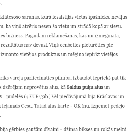
.
klātesošo sarunas, kurā iesaistījās vietas īpašnieks, neviļus
, ka viņš atvēris nesen šo vietu un strādā kopā ar sievu.
es bizness. Pagaidām reklamēšanās, kas nu izmēģināta,
 rezultātus nav devusi. Viņš cenšoties pieturēties pie
 izmanto vietējos produktus un mēģina iepirkt vietējos
riks varēja pārliecināties pilnībā, izbaudot iepriekš pat tik
s dzērējam neprovētus alus, kā
Saldus puķu alus
un
s
- pudelēs (4 EUR/gab.) Vēl piedāvājumā bija Krāslavas un
ī lejamais Cēsu. Tātad alus karte - OK (nu, izņemot pēdējo
.
bija ģērbies gaužām dīvaini - džinsa bikses un rokās melni