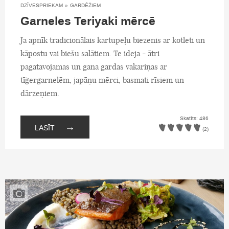
DZĪVESPRIEKAM
»
GARDĒŽIEM
Garneles Teriyaki mērcē
Ja apnīk tradicionālais kartupeļu biezenis ar kotleti un
kāpostu vai biešu salātiem. Te ideja - ātri
pagatavojamas un gana gardas vakariņas ar
tīģergarnelēm, japāņu mērci, basmati rīsiem un
dārzeņiem.
Skatīts: 486
→
LASĪT
(2)