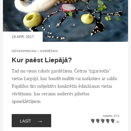
19.APR, 2017
DZĪVESPRIEKAM
»
GARDĒŽIEM
Kur paēst Liepājā?
Tad nu viens raksts gardēžiem. Četras "izgaršotās"
vietas Liepājā, kur baudīt maltīti vai našķoties ar saldo.
Papildus tīri subjektīvs konkrētās ēdināšanas vietas
vērtējums, kas cerams noderēs pilsētas
apmeklētājiem.
Skatīts: 673
→
LASĪT
(3)