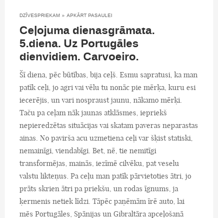
DZĪVESPRIEKAM
»
APKĀRT PASAULEI
Ceļojuma dienasgrāmata.
5.diena. Uz Portugāles
dienvidiem. Carvoeiro.
Šī diena, pēc būtības, bija ceļš. Esmu sapratusi, ka man
patīk ceļi, jo agri vai vēlu tu nonāc pie mērķa, kuru esi
iecerējis, un vari nospraust jaunu, nākamo mērķi.
Taču pa ceļam nāk jaunas atklāsmes, iepriekš
nepieredzētas situācijas vai skatam paveras neparastas
ainas. No pavirša acu uzmetiena ceļi var šķist statiski,
nemainīgi, viendabīgi. Bet, nē, tie nemitīgi
transformējas, mainās, iezīmē cilvēku, pat veselu
valstu likteņus. Pa ceļu man patīk pārvietoties ātri, jo
prāts skrien ātri pa priekšu, un rodas īgnums, ja
ķermenis netiek līdzi. Tāpēc paņēmām īrē auto, lai
mēs Portugāles, Spānijas un Gibraltāra apceļošanā