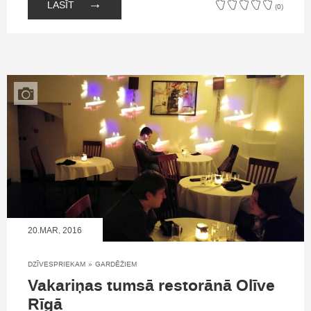
→
LASĪT
(0)
20.MAR, 2016
DZĪVESPRIEKAM
»
GARDĒŽIEM
Vakariņas tumsā restorānā Olīve
Rīgā