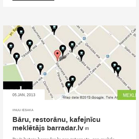
05.JAN, 2013
IINUU IESAKA
Bāru, restorānu, kafejnīcu
meklētājs barradar.lv
(2)