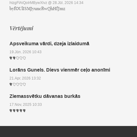
htzgFIAiQoIrMBywXlvz
@ 28.Jūl, 2026 14:34
byfOUlISMJyuncRwQhHfJmz
Vērtējumi
Apsveikuma vārdi, dzeja izlaidumā
19.Jūn, 2026 10:43
Lorāns Gunels. Dievs vienmēr ceļo anonīmi
21.Apr, 2026 13:32
Ziemassvētku dāvanas burkās
17.Nov, 2025 10:33