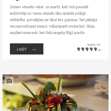
Zemes stundu vakar, 19.martā, kad visā pasaulē
iedzīvotāji uz vienu stundu tika aicināti izslēgt
elektrību, pavadījām ne tikai bez gaismas, bet pilnīgā,
necaurredzamā tumsā, vakariņojot restorānā. Skan,
mazliet neierasti, bet tāda iespēja Rīgā pastāv.
Skatīts: 327
→
LASĪT
(4)