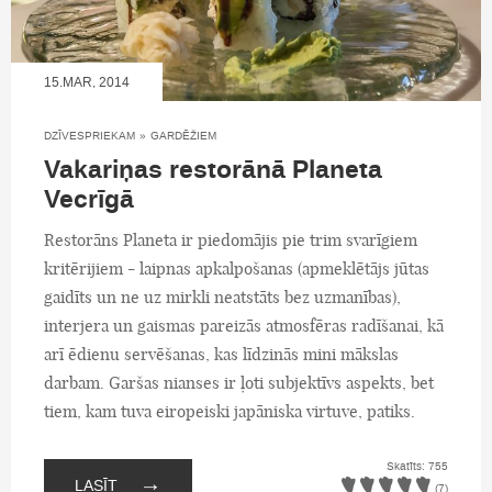
15.MAR, 2014
DZĪVESPRIEKAM
»
GARDĒŽIEM
Vakariņas restorānā Planeta
Vecrīgā
Restorāns Planeta ir piedomājis pie trim svarīgiem
kritērijiem - laipnas apkalpošanas (apmeklētājs jūtas
gaidīts un ne uz mirkli neatstāts bez uzmanības),
interjera un gaismas pareizās atmosfēras radīšanai, kā
arī ēdienu servēšanas, kas līdzinās mini mākslas
darbam. Garšas nianses ir ļoti subjektīvs aspekts, bet
tiem, kam tuva eiropeiski japāniska virtuve, patiks.
Skatīts: 755
→
LASĪT
(7)