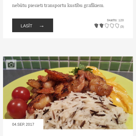
nebūtu piesieti transportu kustību grafikiem.
Skatīts: 120
→
LASĪT
(3)
04.SEP, 2017