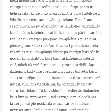
Bieži lietoju barradar.lv gan interneta, gan mobilo
versiju un ar nepacietību gaidu aplikāciju, jo tas ir
lielisks rīks, kā savā tuvākajā apkārtnē atrast atbilstošu
ēdināšanas vietu savam vēderpriekam. Piemēram,
sēžot birojā, ap pusdienlaiku var ielūkoties barradar.lv
kartē, kādas kafejnīcas vai ēstūži atrodas pāris kvartālu
rādiusā un vai tajos pieejams kompleksais pusdienu
piedāvājums ~Ls2 robežās. Savukārt piektdienas vēlā
vakarā draugu kompānijā klīstot pa Vecrīgu barradr.lv
noder, lai apskatītos, kuri bāri vai kafejnīcas šobrīd
vaļā, atliek tik izvēlēties opciju „pašreiz strādā”. Bija
gadījums, kad vasarā iebraucām Talsos (pilsētā, kurā
slikti orientējos, jo esmu bijusi labi ka divas reizes savā
mūžā), vilku ārā viedtālruni, lai barradar.lv atrastu
vietu, kur iekost. Tā kā visbiežāk brīvdienās dodamies
kaut kur ar automašīnu, tad svarīgs vietu šķirošanas
kritērijs, vai pie noskatītā ēstūža var bez maksas
novietot auto. Patīk, ka meklēšanas kritēriji tiek