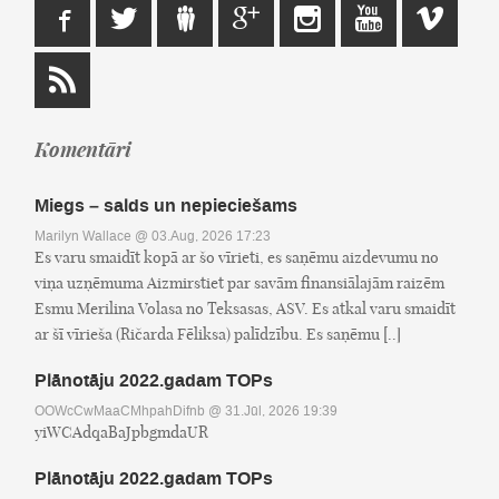
Komentāri
Miegs – salds un nepieciešams
Marilyn Wallace
@ 03.Aug, 2026 17:23
Es varu smaidīt kopā ar šo vīrieti, es saņēmu aizdevumu no
viņa uzņēmuma Aizmirstiet par savām finansiālajām raizēm
Esmu Merilina Volasa no Teksasas, ASV. Es atkal varu smaidīt
ar šī vīrieša (Ričarda Fēliksa) palīdzību. Es saņēmu [..]
Plānotāju 2022.gadam TOPs
OOWcCwMaaCMhpahDifnb
@ 31.Jūl, 2026 19:39
yiWCAdqaBaJpbgmdaUR
Plānotāju 2022.gadam TOPs