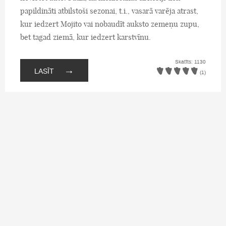
papildināti atbilstoši sezonai, t.i., vasarā varēja atrast,
kur iedzert Mojito vai nobaudīt auksto zemeņu zupu,
bet tagad ziemā, kur iedzert karstvīnu.
Skatīts: 1130
→
LASĪT
(1)