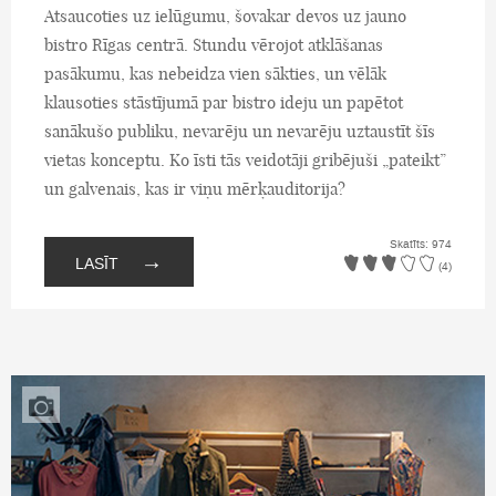
Atsaucoties uz ielūgumu, šovakar devos uz jauno
bistro Rīgas centrā. Stundu vērojot atklāšanas
pasākumu, kas nebeidza vien sākties, un vēlāk
klausoties stāstījumā par bistro ideju un papētot
sanākušo publiku, nevarēju un nevarēju uztaustīt šīs
vietas konceptu. Ko īsti tās veidotāji gribējuši „pateikt”
un galvenais, kas ir viņu mērķauditorija?
Skatīts: 974
→
LASĪT
(4)