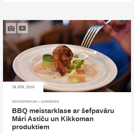
18.JŪN, 2016
DZĪVESPRIEKAM
»
GARDĒŽIEM
BBQ meistarklase ar šefpavāru
Māri Astiču un Kikkoman
produktiem