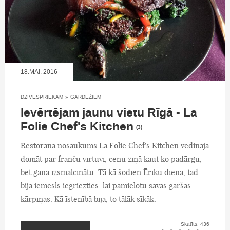
18.MAI, 2016
DZĪVESPRIEKAM
»
GARDĒŽIEM
Ievērtējam jaunu vietu Rīgā - La
Folie Chef's Kitchen
(3)
Restorāna nosaukums La Folie Chef's Kitchen vedināja
domāt par franču virtuvi, cenu ziņā kaut ko padārgu,
bet gana izsmalcinātu. Tā kā šodien Ēriku diena, tad
bija iemesls iegriezties, lai pamielotu savas garšas
kārpiņas. Kā īstenībā bija, to tālāk sīkāk.
Skatīts: 436