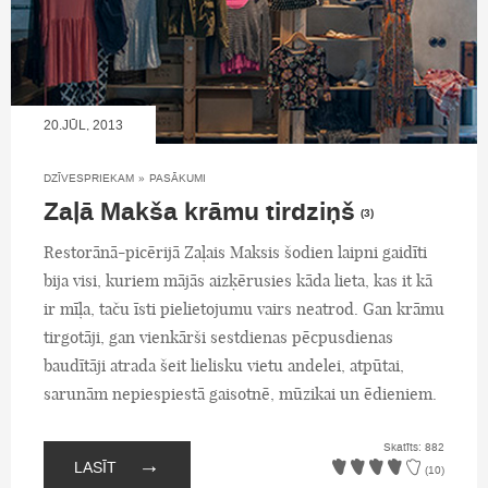
20.JŪL, 2013
DZĪVESPRIEKAM
»
PASĀKUMI
Zaļā Makša krāmu tirdziņš
(3)
Restorānā-picērijā Zaļais Maksis šodien laipni gaidīti
bija visi, kuriem mājās aizķērusies kāda lieta, kas it kā
ir mīļa, taču īsti pielietojumu vairs neatrod. Gan krāmu
tirgotāji, gan vienkārši sestdienas pēcpusdienas
baudītāji atrada šeit lielisku vietu andelei, atpūtai,
sarunām nepiespiestā gaisotnē, mūzikai un ēdieniem.
Skatīts: 882
→
LASĪT
(10)