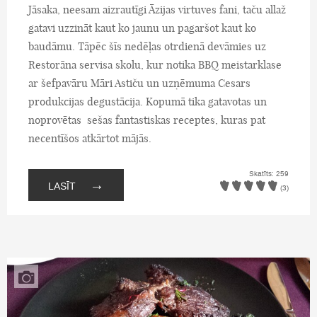
Jāsaka, neesam aizrautīgi Āzijas virtuves fani, taču allaž
gatavi uzzināt kaut ko jaunu un pagaršot kaut ko
baudāmu. Tāpēc šīs nedēļas otrdienā devāmies uz
Restorāna servisa skolu, kur notika BBQ meistarklase
ar šefpavāru Māri Astiču un uzņēmuma Cesars
produkcijas degustācija. Kopumā tika gatavotas un
noprovētas sešas fantastiskas receptes, kuras pat
necentīšos atkārtot mājās.
Skatīts: 259
→
LASĪT
(3)