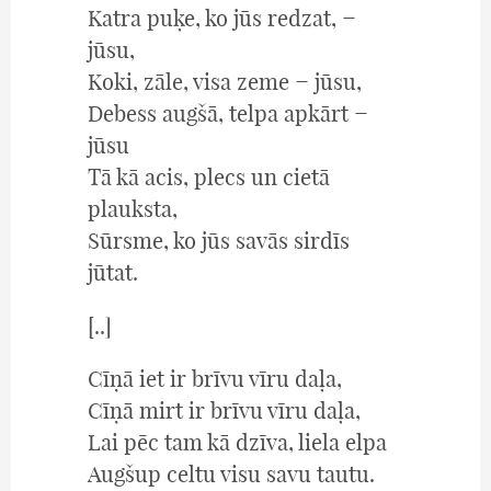
Katra puķe, ko jūs redzat, −
jūsu,
Koki, zāle, visa zeme − jūsu,
Debess augšā, telpa apkārt −
jūsu
Tā kā acis, plecs un cietā
plauksta,
Sūrsme, ko jūs savās sirdīs
jūtat.
[..]
Cīņā iet ir brīvu vīru daļa,
Cīņā mirt ir brīvu vīru daļa,
Lai pēc tam kā dzīva, liela elpa
Augšup celtu visu savu tautu.