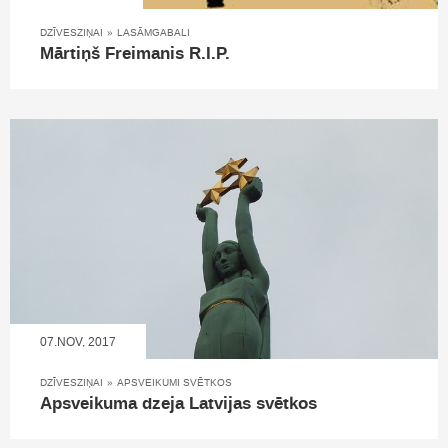
DZĪVESZIŅAI
»
LASĀMGABALI
Mārtiņš Freimanis R.I.P.
07.NOV, 2017
DZĪVESZIŅAI
»
APSVEIKUMI SVĒTKOS
Apsveikuma dzeja Latvijas svētkos