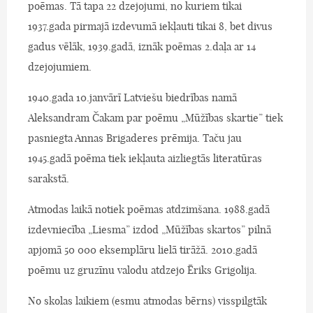
poēmas. Tā tapa 22 dzejojumi, no kuriem tikai
1937.gada pirmajā izdevumā iekļauti tikai 8, bet divus
gadus vēlāk, 1939.gadā, iznāk poēmas 2.daļa ar 14
dzejojumiem.
1940.gada 10.janvārī Latviešu biedrības namā
Aleksandram Čakam par poēmu „Mūžības skartie” tiek
pasniegta Annas Brigaderes prēmija. Taču jau
1945.gadā poēma tiek iekļauta aizliegtās literatūras
sarakstā.
Atmodas laikā notiek poēmas atdzimšana. 1988.gadā
izdevniecība „Liesma” izdod „Mūžības skartos” pilnā
apjomā 50 000 eksemplāru lielā tirāžā. 2010.gadā
poēmu uz gruzīnu valodu atdzejo Ēriks Grigolija.
No skolas laikiem (esmu atmodas bērns) visspilgtāk