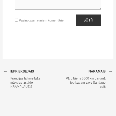
SŪTĪT
Paziņot par jauniem komentāriem
←
→
IEPRIEKŠĒJAIS
NĀKAMAIS
Francijas laikmetīgās
Pārgājiens 5500 km garumā
mākslas izstāde
jeb katram savs Santjago
KRAMPLAUZIS
ceļš