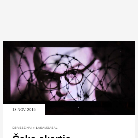
18.NOV, 2015
DZĪVESZIŅAI
»
LASĀMGABALI