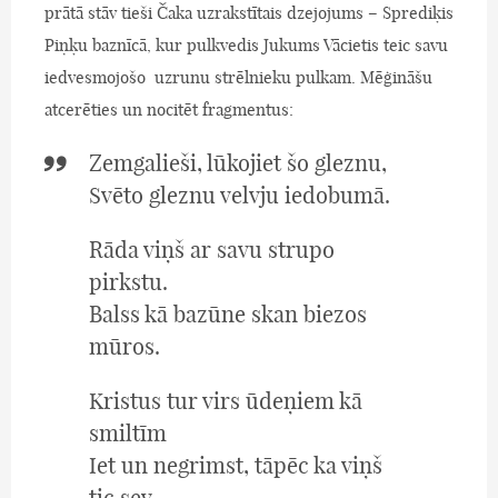
prātā stāv tieši Čaka uzrakstītais dzejojums – Sprediķis
Piņķu baznīcā, kur pulkvedis Jukums Vācietis teic savu
iedvesmojošo uzrunu strēlnieku pulkam. Mēģināšu
atcerēties un nocitēt fragmentus:
Zemgalieši, lūkojiet šo gleznu,
Svēto gleznu velvju iedobumā.
Rāda viņš ar savu strupo
pirkstu.
Balss kā bazūne skan biezos
mūros.
Kristus tur virs ūdeņiem kā
smiltīm
Iet un negrimst, tāpēc ka viņš
tic sev,