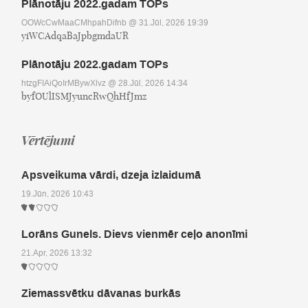
Plānotāju 2022.gadam TOPs
OOWcCwMaaCMhpahDifnb
@ 31.Jūl, 2026 19:39
yiWCAdqaBaJpbgmdaUR
Plānotāju 2022.gadam TOPs
htzgFIAiQoIrMBywXlvz
@ 28.Jūl, 2026 14:34
byfOUlISMJyuncRwQhHfJmz
Vērtējumi
Apsveikuma vārdi, dzeja izlaidumā
19.Jūn, 2026 10:43
Lorāns Gunels. Dievs vienmēr ceļo anonīmi
21.Apr, 2026 13:32
Ziemassvētku dāvanas burkās