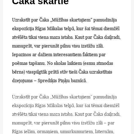
Čaka skartie
Uzrakstīt par Čaka „Mūžības skartajiem” pamudināja
ekspozīcija Rīgas Mākslas telpā, kur šai tēmai diemžēl
atvēlēta tikai viena maza istaba. Kaut par Čaka daiļradi,
manuprāt, var pierunāt pilnu visu izstāžu zāli.
Iepazinos ar dažiem interesantiem faktiem par
poēmas tapšanu. No skolas laikiem (esmu atmodas
bērns) visspilgtāk prātā stāv tieši Čaka uzrakstītais
dzejojums – Sprediķis Piņķu baznīcā.
Uzrakstīt par Čaka „Mūžības skartajiem” pamudināja
ekspozīcija Rīgas Mākslas telpā, kur šai tēmai diemžēl
atvēlēta tikai viena maza istaba. Kaut par Čaka daiļradi,
manuprāt, var pierunāt pilnu visu izstāžu zāli – par
Rīgas ielām, ormaņiem, umurkumuriem, laternām,