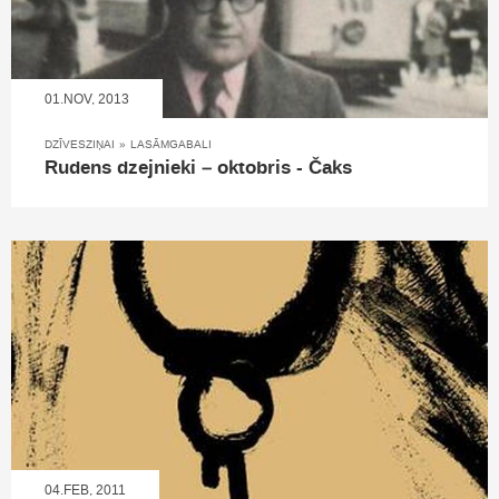
01.NOV, 2013
DZĪVESZIŅAI
»
LASĀMGABALI
Rudens dzejnieki – oktobris - Čaks
04.FEB, 2011