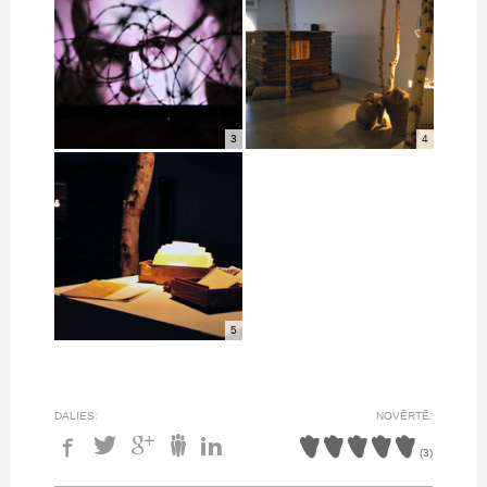
3
4
5
DALIES:
NOVĒRTĒ:
(
3
)