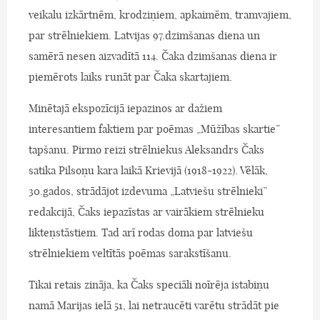
veikalu izkārtnēm, krodziņiem, apkaimēm, tramvajiem,
par strēlniekiem. Latvijas 97.dzimšanas diena un
samērā nesen aizvadītā 114. Čaka dzimšanas diena ir
piemērots laiks runāt par Čaka skartajiem.
Minētajā ekspozīcijā iepazinos ar dažiem
interesantiem faktiem par poēmas „Mūžības skartie”
tapšanu. Pirmo reizi strēlniekus Aleksandrs Čaks
satika Pilsoņu kara laikā Krievijā (1918-1922). Vēlāk,
30.gados, strādājot izdevuma „Latviešu strēlnieki”
redakcijā, Čaks iepazīstas ar vairākiem strēlnieku
likteņstāstiem. Tad arī rodas doma par latviešu
strēlniekiem veltītās poēmas sarakstīšanu.
Tikai retais zināja, ka Čaks speciāli noīrēja istabiņu
namā Marijas ielā 51, lai netraucēti varētu strādāt pie