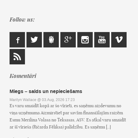
Follow us:
Komentāri
Miegs – salds un nepieciešams
Marilyn Wallace
@ 03.Aug, 2026 17:23
Es varu smaidīt kopā ar šo vīrieti, es saņēmu aizdevumu no
viņa uzņēmuma Aizmirstiet par savām finansiālajām raizēm
Esmu Merilina Volasa no Teksasas, ASV. Es atkal varu smaidīt
ar šī vīrieša (Ričarda Fēliksa) palīdzību. Es saņēmu [..]