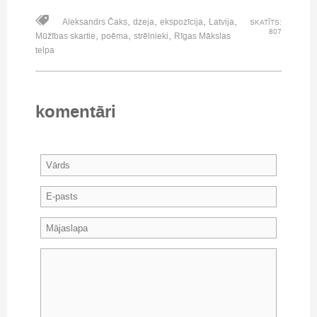
,
,
,
,
Aleksandrs Čaks
dzeja
ekspozīcija
Latvija
SKATĪTS:
807
,
,
,
Mūžības skartie
poēma
strēlnieki
Rīgas Mākslas
telpa
komentāri