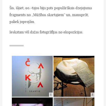
Šis, šķiet, 90.-tajos bija pats populārākais dzejojuma
fragments no „Mūžības skartajiem” un, manuprāt,
paliek joprojām.
Ieskatam vēl dažas fotogrāfijas no ekspozīcijas.
1
2