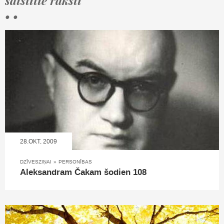
saistītie raksti
• •
28.OKT, 2009
DZĪVESZIŅAI
»
PERSONĪBAS
Aleksandram Čakam šodien 108