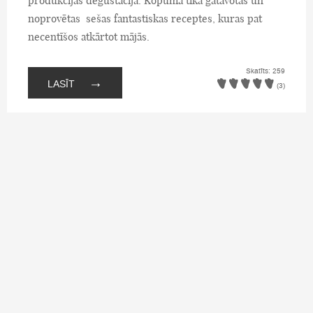
produkcijas degustācija. Kopumā tika gatavotas un
noprovētas sešas fantastiskas receptes, kuras pat
necentīšos atkārtot mājās.
Skatīts: 259
→
LASĪT
(3)