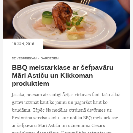
18.JŪN, 2016
DZĪVESPRIEKAM
»
GARDĒŽIEM
BBQ meistarklase ar šefpavāru
Māri Astiču un Kikkoman
produktiem
Jāsaka, neesam aizrautīgi Āzijas virtuves fani, taču allaž
gatavi uzzināt kaut ko jaunu un pagaršot kaut ko
baudāmu. Tāpēc šīs nedēļas otrdienā devāmies uz
Restorāna servisa skolu, kur notika BBQ meistarklase
ar šefpavāru Māri Astiču un uzņēmuma Cesars