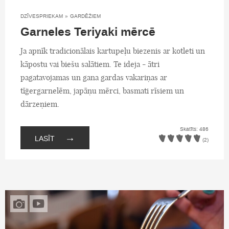
DZĪVESPRIEKAM
»
GARDĒŽIEM
Garneles Teriyaki mērcē
Ja apnīk tradicionālais kartupeļu biezenis ar kotleti un
kāpostu vai biešu salātiem. Te ideja - ātri
pagatavojamas un gana gardas vakariņas ar
tīģergarnelēm, japāņu mērci, basmati rīsiem un
dārzeņiem.
Skatīts: 486
→
LASĪT
(2)