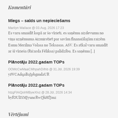
Komentāri
Miegs – salds un nepieciešams
Marilyn Wallace
@ 03.Aug, 2026 17:23
Es varu smaidīt kopā ar šo vīrieti, es saņēmu aizdevumu no
viņa uzņēmuma Aizmirstiet par savām finansiālajām raizēm
Esmu Merilina Volasa no Teksasas, ASV. Es atkal varu smaidīt
ar šī vīrieša (Ričarda Fēliksa) palīdzību. Es saņēmu [..]
Plānotāju 2022.gadam TOPs
OOWcCwMaaCMhpahDifnb
@ 31.Jūl, 2026 19:39
yiWCAdqaBaJpbgmdaUR
Plānotāju 2022.gadam TOPs
htzgFIAiQoIrMBywXlvz
@ 28.Jūl, 2026 14:34
byfOUlISMJyuncRwQhHfJmz
Vērtējumi