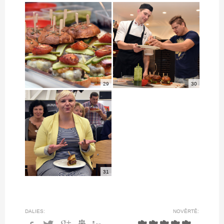
29
30
31
DALIES:
NOVĒRTĒ: