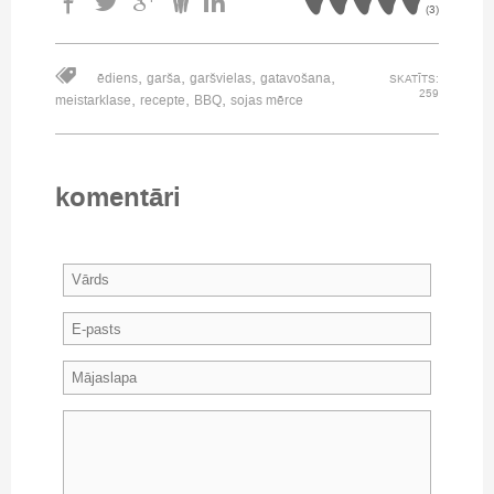
(
3
)
,
,
,
,
ēdiens
garša
garšvielas
gatavošana
SKATĪTS:
259
,
,
,
meistarklase
recepte
BBQ
sojas mērce
komentāri