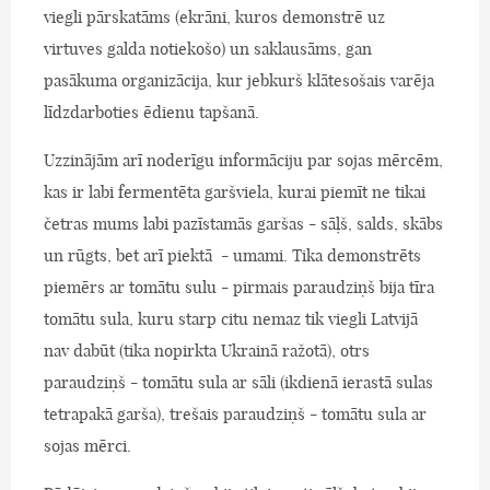
viegli pārskatāms (ekrāni, kuros demonstrē uz
virtuves galda notiekošo) un saklausāms, gan
pasākuma organizācija, kur jebkurš klātesošais varēja
līdzdarboties ēdienu tapšanā.
Uzzinājām arī noderīgu informāciju par sojas mērcēm,
kas ir labi fermentēta garšviela, kurai piemīt ne tikai
četras mums labi pazīstamās garšas - sāļš, salds, skābs
un rūgts, bet arī piektā - umami. Tika demonstrēts
piemērs ar tomātu sulu - pirmais paraudziņš bija tīra
tomātu sula, kuru starp citu nemaz tik viegli Latvijā
nav dabūt (tika nopirkta Ukrainā ražotā), otrs
paraudziņš - tomātu sula ar sāli (ikdienā ierastā sulas
tetrapakā garša), trešais paraudziņš - tomātu sula ar
sojas mērci.