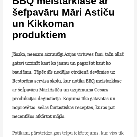
BBQ meistarklase ar
šefpavāru Māri Astiču
un Kikkoman
produktiem
Jāsaka, neesam aizrautīgi Āzijas virtuves fani, taču allaž
gatavi uzzināt kaut ko jaunu un pagaršot kaut ko
baudāmu. Tāpēc šīs nedēļas otrdienā devāmies uz
Restorāna servisa skolu, kur notika BBQ meistarklase
ar šefpavāru Māri Astiču un uzņēmuma Cesars
produkcijas degustācija. Kopumā tika gatavotas un
noprovētas sešas fantastiskas receptes, kuras pat
necentīšos atkārtot mājās.
Patīkami pārsteidza gan telpu iekārtojums, kur viss tik