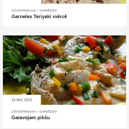
DZĪVESPRIEKAM
»
GARDĒŽIEM
Garneles Teriyaki mērcē
16.MAI, 2010
DZĪVESPRIEKAM
»
GARDĒŽIEM
Gatavojam pikšu