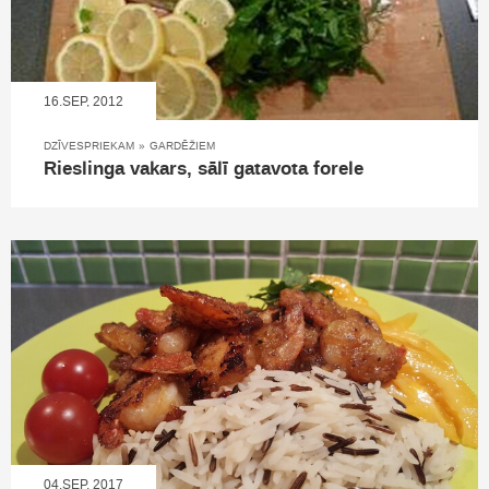
16.SEP, 2012
DZĪVESPRIEKAM
»
GARDĒŽIEM
Rieslinga vakars, sālī gatavota forele
04.SEP, 2017