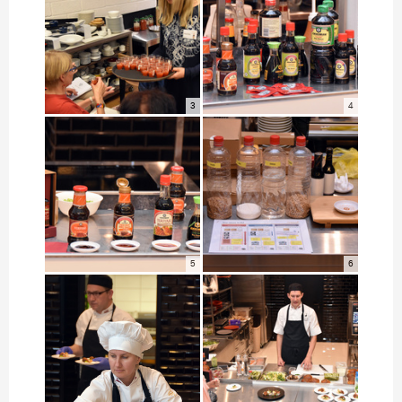
3
4
5
6