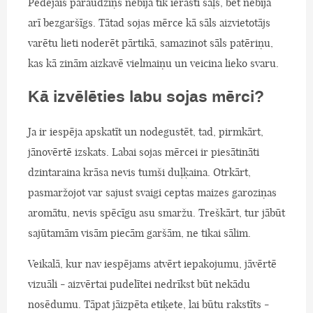
Pēdējais paraudziņš nebija tik ierasti sāļš, bet nebija
arī bezgaršīgs. Tātad sojas mērce kā sāls aizvietotājs
varētu lieti noderēt pārtikā, samazinot sāls patēriņu,
kas kā zinām aizkavē vielmaiņu un veicina lieko svaru.
Kā izvēlēties labu sojas mērci?
Ja ir iespēja apskatīt un nodegustēt, tad, pirmkārt,
jānovērtē izskats. Labai sojas mērcei ir piesātināti
dzintaraina krāsa nevis tumši duļķaina. Otrkārt,
pasmaržojot var sajust svaigi ceptas maizes garoziņas
aromātu, nevis spēcīgu asu smaržu. Treškārt, tur jābūt
sajūtamām visām piecām garšām, ne tikai sālim.
Veikalā, kur nav iespējams atvērt iepakojumu, jāvērtē
vizuāli - aizvērtai pudelītei nedrīkst būt nekādu
nosēdumu. Tāpat jāizpēta etiķete, lai būtu rakstīts -