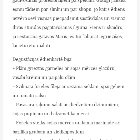
gatavošanas profesionāļiem pa spēkam. Godīgi jāatzīst
esmu tādiem par slinku un par skopu, jo katrs ēdiens
ietvēra sevī vismaz piecpadsmit sastāvdaļas un vismaz
divas stundas pagatavošanas ilguma. Viens ir skaidrs,
ja restorānā gatavos Māris, es tur labprāt iegriezīšos,
lai ieturētu maltīti.
Degustācijas ēdienkartē bija:
- Plāni grieztas garneles ar sojas mērces glazūru,
vasabi krēmu un paipalu olām
- Svilināta foreles fileja ar sezama sēklām, sparģeļiem
un tomātu salsu
- Pavasara zaļumu salāti ar diedzētiem dzinumiem,
sojas pupiņām un balzāmetiķa mērci
- Foreles steiks sojas mērces un laima marinādē ar
bazilika grūbām un ziedkāpostiem