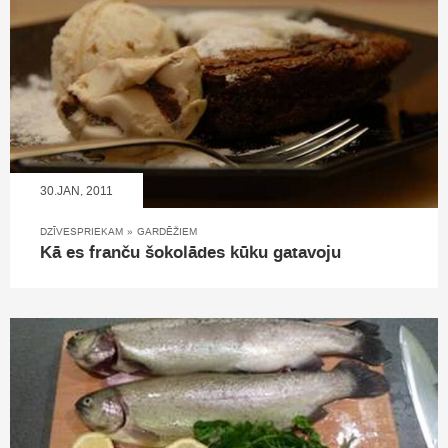
30.JAN, 2011
DZĪVESPRIEKAM
»
GARDĒŽIEM
Kā es franču šokolādes kūku gatavoju