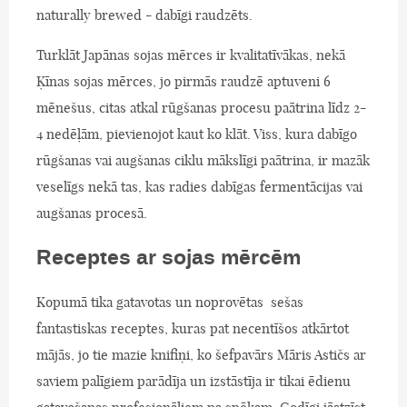
naturally brewed - dabīgi raudzēts.
Turklāt Japānas sojas mērces ir kvalitatīvākas, nekā
Ķīnas sojas mērces, jo pirmās raudzē aptuveni 6
mēnešus, citas atkal rūgšanas procesu paātrina līdz 2-
4 nedēļām, pievienojot kaut ko klāt. Viss, kura dabīgo
rūgšanas vai augšanas ciklu mākslīgi paātrina, ir mazāk
veselīgs nekā tas, kas radies dabīgas fermentācijas vai
augšanas procesā.
Receptes ar sojas mērcēm
Kopumā tika gatavotas un noprovētas sešas
fantastiskas receptes, kuras pat necentīšos atkārtot
mājās, jo tie mazie knifiņi, ko šefpavārs Māris Astičs ar
saviem palīgiem parādīja un izstāstīja ir tikai ēdienu