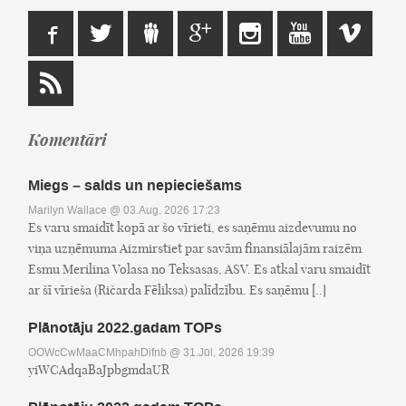
Komentāri
Miegs – salds un nepieciešams
Marilyn Wallace
@ 03.Aug, 2026 17:23
Es varu smaidīt kopā ar šo vīrieti, es saņēmu aizdevumu no
viņa uzņēmuma Aizmirstiet par savām finansiālajām raizēm
Esmu Merilina Volasa no Teksasas, ASV. Es atkal varu smaidīt
ar šī vīrieša (Ričarda Fēliksa) palīdzību. Es saņēmu [..]
Plānotāju 2022.gadam TOPs
OOWcCwMaaCMhpahDifnb
@ 31.Jūl, 2026 19:39
yiWCAdqaBaJpbgmdaUR