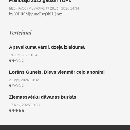
Plānotāju 2022.gadam TOPs
htzgFIAiQoIrMBywXlvz
@ 28.Jūl, 2026 14:34
byfOUlISMJyuncRwQhHfJmz
Vērtējumi
Apsveikuma vārdi, dzeja izlaidumā
19.Jūn, 2026 10:43
Lorāns Gunels. Dievs vienmēr ceļo anonīmi
21.Apr, 2026 13:32
Ziemassvētku dāvanas burkās
17.Nov, 2025 10:33