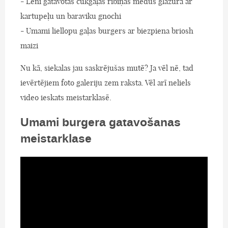
- Lēni gatavotas cūkgaļas ribiņas medus glazūrā ar
kartupeļu un baraviku gnochi
- Umami liellopu gaļas burgers ar biezpiena briosh
maizi
Nu kā, siekalas jau saskrējušas mutē? Ja vēl nē, tad
ievērtējiem foto galeriju zem raksta. Vēl arī neliels
video ieskats meistarklasē.
Umami burgera gatavošanas
meistarklase