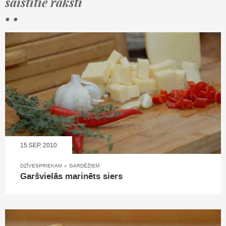
saistītie raksti
• •
15.SEP, 2010
DZĪVESPRIEKAM
»
GARDĒŽIEM
Garšvielās marinēts siers