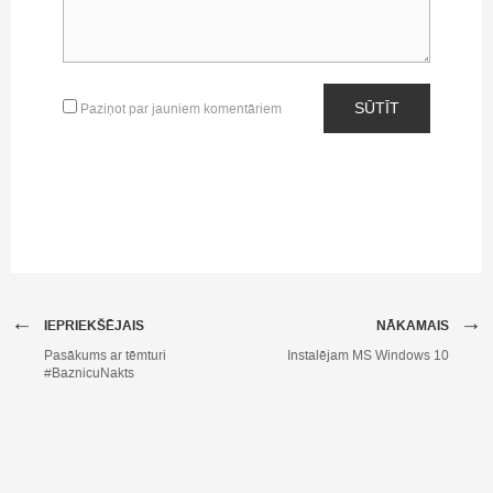
SŪTĪT
Paziņot par jauniem komentāriem
←
→
IEPRIEKŠĒJAIS
NĀKAMAIS
Pasākums ar tēmturi
Instalējam MS Windows 10
#BaznicuNakts