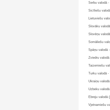
Serbu valodā 
Sicīliešu valod
Lietuviešu val
Slovāku valodā
Slovēņu valodā
Somāliešu valo
Spāņu valodā -
Zviedru valodā 
Taizemiešu valo
Turku valodā - Y
Ukraiņu valodā
Uzbeku valodā 
Vjetnamiešu v