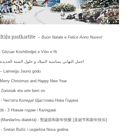
Itāļu pastkartīte -
Buon Natale e Felice Anno Nuovo!
 Gëzuar Krishtlindjet e Vitin e Ri
Arābu valodā - اجمل التهاني بمناسبة الميلاد و حلول السنة الجديدة
 – Laimeigu Jaunū godu
 Merry Christmas and Happy New Year
Zorionak eta urte berri on
ā - Честита Коледа! Щастлива Нова Година
odā - З Новым годам i Калядамi
odā (Mandarīnu dialektā) - 聖誕節和新年快樂 [圣诞节和新年快乐]
 - Sretan Božic i uspješna Nova godina