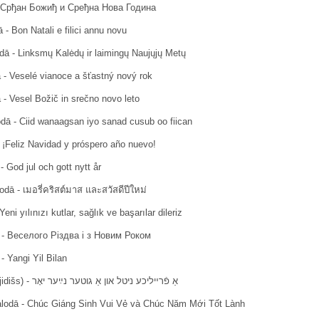
- Срђан Божиђ и Сређна Нова Година
ā - Bon Natali e filici annu novu
odā - Linksmų Kalėdų ir laimingų Naujųjų Metų
 - Veselé vianoce a šťastný nový rok
 - Vesel Božič in srečno novo leto
dā - Ciid wanaagsan iyo sanad cusub oo fiican
 ¡Feliz Navidad y próspero año nuevo!
- God jul och gott nytt år
dā - เมอรี่คริสต์มาส และสวัสดีปีใหม่
eni yılınızı kutlar, sağlık ve başarılar dileriz
 - Bеселого Різдва і з Новим Роком
- Yangi Yil Bilan
Ebreju valodā (jidišs) - אַ פֿרײליכע ניטל און אַ גוטער נײַער יאָר
alodā - Chúc Giáng Sinh Vui Vẻ và Chúc Năm Mới Tốt Lành