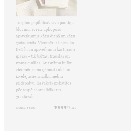
Turpinu papildināt savu pantiņu
blociņu, šoreiz apkopošu
apsveikumus kāzu dienā un kāzu
gadadienās. Vienmēr ir licies, ka
tieši kāzu apsveikumu kartiņas ir
īpašas – tik baltas, trauslas un
izsmalcinātas. Ar zināmu bijību
vienmēr esmu ņēmusi rokā un
izvēlējusies smalku melnu
pildspalvu, lai raksts izskatītos
pēc iespējas smalkāks un
graciozāk.
Skatīts: 66803
(110)