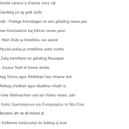
Veselé vánoce a šťastný nový rok
lædelig jul og godt nytår
odā - Prettige Kerstdagen en een gelukkig nieuw jaar
nan Kristnaskon kaj feliĉan novan jaron
 Häid Jõule ja õnnelikku uut aastat
yvää joulua ja onnellista uutta vuotta
Zalig kerstfeest en gelukkig Nieuwjaar
- Joyeux Noël et bonne année
llaig Shona agus Athbhliain faoi mhaise duit
Nollaig chridheil agus bliadhna mhath ùr
Frohe Weihnachten und ein frohes neues Jahr
- Καλά Χριστούγεννα και Ευτυχισμένο το Νέο Ετος
क्रिसमस और नव वर्ष मंगलमय हो
- Kellemes karácsonyt és boldog új évet