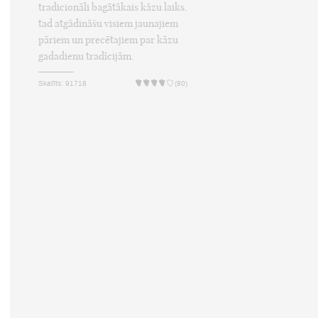
tradicionāli bagātākais kāzu laiks,
tad atgādināšu visiem jaunajiem
pāriem un precētajiem par kāzu
gadadienu tradīcijām.
Skatīts: 91718
(80)