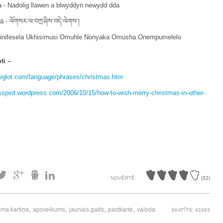
a - Nadolig llawen a blwyddyn newydd dda
ā - ལོགསར་ལ་བཀྲ་ཤིས་བདེ་ལེགས་།
 Sinifesela Ukhisimusi Omuhle Nonyaka Omusha Onempumelelo
ti –
iglot.com/language/phrases/christmas.htm
asspirit.wordpress.com/2006/10/15/how-to-wish-merry-christmas-in-other-
NOVĒRTĒ:
(
32
)
,
,
,
,
ma kartiņa
apsveikums
jaunais gads
pastkarte
valoda
SKATĪTS: 42493