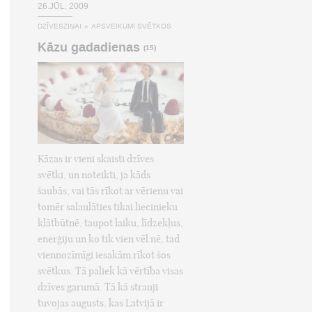
26.JŪL, 2009
DZĪVESZIŅAI
»
APSVEIKUMI SVĒTKOS
Kāzu gadadienas
(15)
Kāzas ir vieni skaisti dzīves
svētki, un noteikti, ja kāds
šaubās, vai tās rīkot ar vērienu vai
tomēr salaulāties tikai liecinieku
klātbūtnē, taupot laiku, līdzekļus,
enerģiju un ko tik vien vēl nē, tad
viennozīmīgi iesakām rīkot šos
svētkus. Tā paliek kā vērtība visas
dzīves garumā. Tā kā strauji
tuvojas augusts, kas Latvijā ir