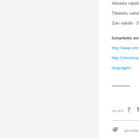
Velsiešu valod
Tibetiešu valod
Zulu valodā -
Izmantotie avo
http://www.omn
http://christm
languages/
DALIES:
apsveiku