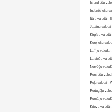
Islandiešu valo
Indonēziešu va
Itāļu valodā - 
Japāņu va
Kirgīzu valo
Korejiešu 
Latīņu valoda 
Latviešu valod
Norvēģu valodā
Poļu valodā -
Portugāļu valod
Rumāņu valodā -
Krievu valod