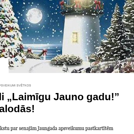
PSVEIKUMI SVĒTKOS
i „Laimīgu Jauno gadu!”
alodās!
akstu par senajām Jaungada apsveikumu pastkartītēm