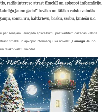
tīs, radās interese atrast tīmeklī un apkopot informāciju,
Laimīgu Jauno gadu!” tuvāko un tālāko valstu valodās -
igauņu, somu, īru, baltkrievu, basku, serbu, ķīniešu u.c.
tu par senajām Jaungada apsveikumu pastkartītēm dažādās valstīs,
atrast tīmeklī un apkopot informāciju, kā novēlēt
„Laimīgu Jauno
un tālāko valstu valodās.