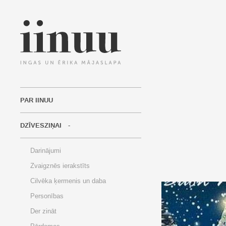
PAR IINUU
DZĪVESZIŅAI
Darinājumi
Zvaigznēs ierakstīts
Cilvēka ķermenis un daba
Personības
Der zināt