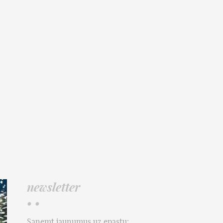
newsletter
• •
Saņemt jaunumus uz epastu: