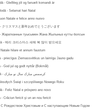
dā - Gleðileg jól og farsælt komandi ár
lodā - Selamat hari Natal
Buon Natale e felice anno nuovo
lodā - クリスマスと新年おめでとうございます
dā - Жаратканнын туысымен Жана Жылыныз кутты болсын
valodā - 메리 크리스마스 새해 복 많이 받으세요
- Natale hilare et annum faustum
ā - priecīgus Ziemassvētkus un laimīgu Jauno gadu
 - God jul og godt nyttår (Bokmål)
Persiešu valodā - كرسمس مبارک سال نو مبارک
 Wesołych Świąt i szczęśliwego Nowego Roku
ā - Feliz Natal e próspero ano novo
 Crăciun fericit şi un an nou fericit
ā - С Рождеством Христовым и С наступающим Новым Годом