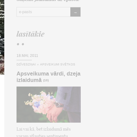
→
lasītākie
• •
18.MAI, 2011
DZĪVESZIŅAI
»
APSVEIKUMI SVĒTKOS
Apsveikuma vārdi, dzeja
izlaidumā
(10)
Lai vai kā, bet izlaidumā mēs
varam atļauties sentimentu,