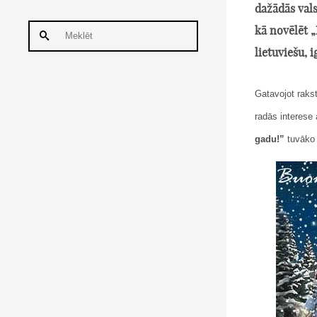
dažādās vals
kā novēlēt „
lietuviešu, 
Gatavojot raks
radās interese 
gadu!”
tuvāko 