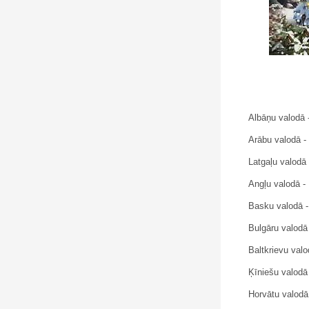
Albāņu valodā -
Latgaļu valodā
Angļu valodā -
Basku valodā - 
Bulgāru valod
Baltkrievu val
Ķīniešu val
Horvātu valodā