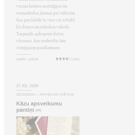
varam ļauties nostaļģijai un
romantiskai jūsmai par nākotni.
Kas gan labāk to visu var izteikt,
kā dzejas un mūzikas valoda.
Turpmāk apkopoju dažas
vārsmas, kas noderētu šim
svinīgajam pasākumam.
Skatīts: 148345
(208)
27.JŪL, 2009
DZĪVESZIŅAI
»
APSVEIKUMI SVĒTKOS
Kāzu apsveikumu
pantiņi
(15)