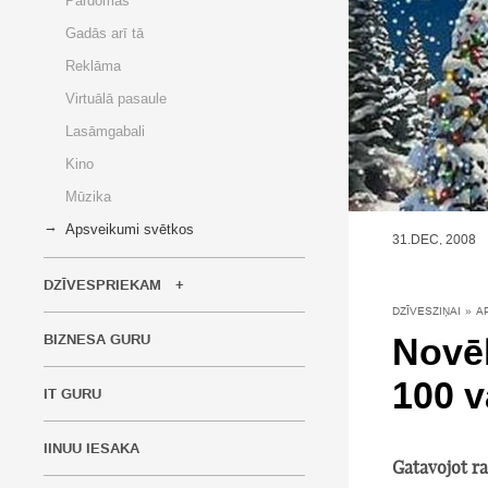
Pārdomas
Gadās arī tā
Reklāma
Virtuālā pasaule
Lasāmgabali
Kino
Mūzika
Apsveikumi svētkos
31.DEC, 2008
DZĪVESPRIEKAM
DZĪVESZIŅAI
»
A
Novēl
BIZNESA GURU
100 v
IT GURU
IINUU IESAKA
Gatavojot r