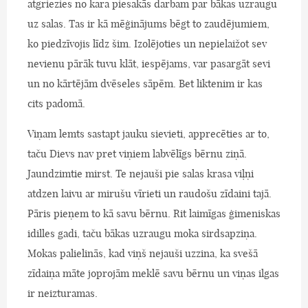
atgriezies no kara piesakās darbam par bākas uzraugu
uz salas. Tas ir kā mēģinājums bēgt to zaudējumiem,
ko piedzīvojis līdz šim. Izolējoties un nepielaižot sev
nevienu pārāk tuvu klāt, iespējams, var pasargāt sevi
un no kārtējām dvēseles sāpēm. Bet liktenim ir kas
cits padomā.
Viņam lemts sastapt jauku sievieti, apprecēties ar to,
taču Dievs nav pret viņiem labvēlīgs bērnu ziņā.
Jaundzimtie mirst. Te nejauši pie salas krasa viļņi
atdzen laivu ar mirušu vīrieti un raudošu zīdaini tajā.
Pāris pieņem to kā savu bērnu. Rit laimīgas ģimeniskas
idilles gadi, taču bākas uzraugu moka sirdsapziņa.
Mokas palielinās, kad viņš nejauši uzzina, ka svešā
zīdaiņa māte joprojām meklē savu bērnu un viņas ilgas
ir neizturamas.