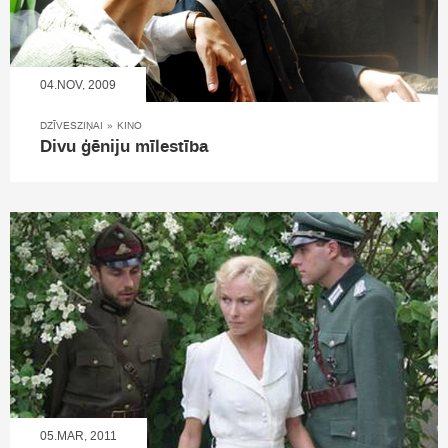
04.NOV, 2009
DZĪVESZIŅAI
»
KINO
Divu ģēniju mīlestība
05.MAR, 2011