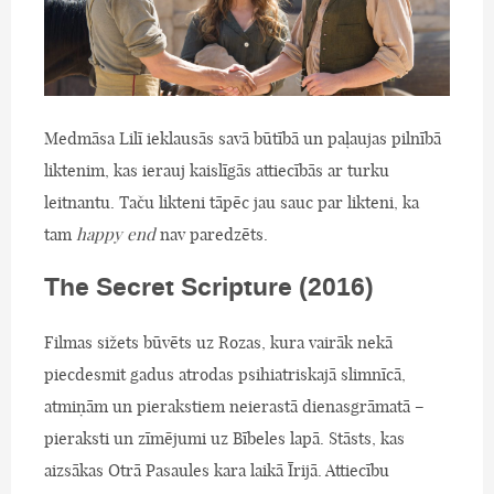
Medmāsa Lilī ieklausās savā būtībā un paļaujas pilnībā
liktenim, kas ierauj kaislīgās attiecībās ar turku
leitnantu. Taču likteni tāpēc jau sauc par likteni, ka
tam
happy end
nav paredzēts.
The Secret Scripture (2016)
Filmas sižets būvēts uz Rozas, kura vairāk nekā
piecdesmit gadus atrodas psihiatriskajā slimnīcā,
atmiņām un pierakstiem neierastā dienasgrāmatā –
pieraksti un zīmējumi uz Bībeles lapā. Stāsts, kas
aizsākas Otrā Pasaules kara laikā Īrijā. Attiecību