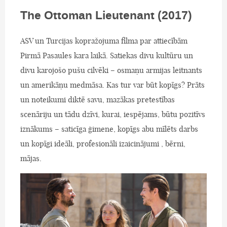
The Ottoman Lieutenant (2017)
ASV un Turcijas kopražojuma filma par attiecībām
Pirmā Pasaules kara laikā. Satiekas divu kultūru un
divu karojošo pušu cilvēki – osmaņu armijas leitnants
un amerikāņu medmāsa. Kas tur var būt kopīgs? Prāts
un noteikumi diktē savu, mazākas pretestības
scenāriju un tādu dzīvi, kurai, iespējams, būtu pozitīvs
iznākums – saticīga ģimene, kopīgs abu mīlēts darbs
un kopīgi ideāli, profesionāli izaicinājumi , bērni,
mājas.