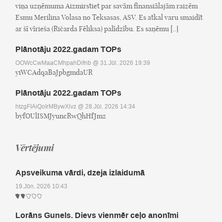
viņa uzņēmuma Aizmirstiet par savām finansiālajām raizēm
Esmu Merilina Volasa no Teksasas, ASV. Es atkal varu smaidīt
ar šī vīrieša (Ričarda Fēliksa) palīdzību. Es saņēmu [..]
Plānotāju 2022.gadam TOPs
OOWcCwMaaCMhpahDifnb
@ 31.Jūl, 2026 19:39
yiWCAdqaBaJpbgmdaUR
Plānotāju 2022.gadam TOPs
htzgFIAiQoIrMBywXlvz
@ 28.Jūl, 2026 14:34
byfOUlISMJyuncRwQhHfJmz
Vērtējumi
Apsveikuma vārdi, dzeja izlaidumā
19.Jūn, 2026 10:43
Lorāns Gunels. Dievs vienmēr ceļo anonīmi