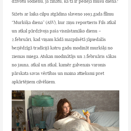
dzīvotu šodienu, ja zinātu, ka tā ir pēdējā mūsu diena?
Sižets ar laika cilpu atgādina slaveno 1993.gada filmu
“Murkšķa diena” (ASV), kur ziņu reportieris Fils atkal
un atkal pārdzīvoja paša visnīstamāko dienu –
2.februāri, kad viņam kādā mazpilsētā jāpiedalās
bezjēdzīgā tradīcijā katru gadu modināt murkšķi no
ziemas miega. Atskan modinātājs un 2.februāris sākas
no jauna, atkal un atkal, kamēr galvenais varonis
pārskata savas vērtības un maina attieksmi pret
apkārtējiem cilvēkiem.