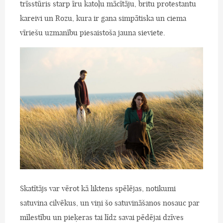
trīsstūris starp īru katoļu mācītāju, britu protestantu
kareivi un Rozu, kura ir gana simpātiska un ciema
vīriešu uzmanību piesaistoša jauna sieviete.
Skatītājs var vērot kā liktens spēlējas, notikumi
satuvina cilvēkus, un viņi šo satuvināšanos nosauc par
mīlestību un pieķeras tai līdz savai pēdējai dzīves