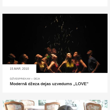
15.MAR, 2010
DZĪVESPRIEKAM
»
DEJA
Modernā džeza dejas uzvedums „LOVE”