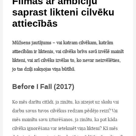
Filmas ar ambīciju
saprast likteni cilvēku
attiecībās
Mūžsens jautājums – vai katram cilvēkam, katrām
attiecībām ir liktenis, vai cilvēks brīvs savā izvēlē mainīt
likteni, vai arī cilvēks izvēlas to, ko nevar neizvēlēties,
jo tas dziļi sakņojas viņa būtībā.
Before I Fall (2017)
Ko mēs darītu citādi, ja zinātu, ka aizejot uz skolu vai
darbu savus tuvos cilvēkus redzam pēdējo reizi? Vai
mēs mainītu savu izturēšanos, ja zinātu, ka pat kāda
cilvēka ignorēšana var ietekmēt viņa likteni? Kā mēs