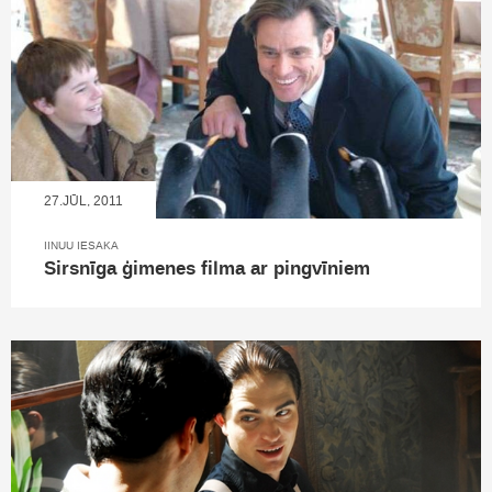
27.JŪL, 2011
IINUU IESAKA
Sirsnīga ģimenes filma ar pingvīniem