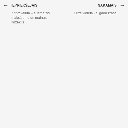
←
→
IEPRIEKŠĒJAIS
NĀKAMAIS
Kriptovalūta – alternatīvs
Ultra violetā - šī gada krāsa
maksājumu un maiņas
līdzeklis