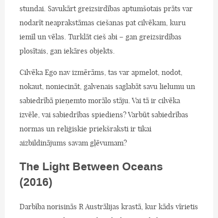
stundai. Savukārt greizsirdības aptumšotais prāts var
nodarīt neaprakstāmas ciešanas pat cilvēkam, kuru
iemīl un vēlas. Turklāt cieš abi – gan greizsirdības
plosītais, gan iekāres objekts.
Cilvēka Ego nav izmērāms, tas var apmelot, nodot,
nokaut, noniecināt, galvenais saglabāt savu lielumu un
sabiedrībā pieņemto morālo stāju. Vai tā ir cilvēka
izvēle, vai sabiedrības spiediens? Varbūt sabiedrības
normas un reliģiskie priekšraksti ir tikai
aizbildinājums savam gļēvumam?
The Light Between Oceans
(2016)
Darbība norisinās R Austrālijas krastā, kur kāds vīrietis