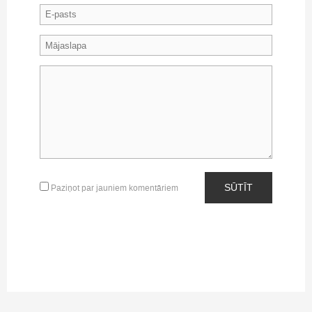
SŪTĪT
Paziņot par jauniem komentāriem