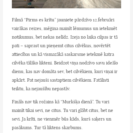
Filmā “Pirms es krītu” jauniete pārdzīvo 12.februāri
vairākas reizes, mēģina mainīt lēmumus un ietekmēt
notikumus, bet nekas nelīdz. Izeja no laika cilpas ir tā
pati – saprast un pieņemt citus cilvēkus, novērtēt
attiecības un kā vismazākā saskarsme ietekmē katra
cilvēka tālāko likteni. Beidzot viņa nodzīvo savu ideālo
dienu, kas nav domāta sev, bet cilvēkiem, kuri viņai ir
apkārt. Pat nejauši sastaptiem cilvēkiem. Fatālisti
teiktu, ka nejaušību nepastāv.
Fināls nav tik rožains kā “Murkšķa dienā”. Tu vari
mainīt tikai sevi, ne citus. Tu vari glābt citus, bet ne
sevi. Ja krīti, ne vienmēr būs kāds, kurš saķers un
pasākums. Tur tā liktens skarbums.