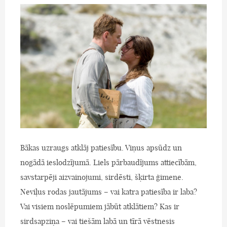
Bākas uzraugs atklāj patiesību. Viņus apsūdz un
nogādā ieslodzījumā. Liels pārbaudījums attiecībām,
savstarpēji aizvainojumi, sirdēsti, šķirta ģimene.
Neviļus rodas jautājums – vai katra patiesība ir laba?
Vai visiem noslēpumiem jābūt atklātiem? Kas ir
sirdsapziņa – vai tiešām labā un tīrā vēstnesis