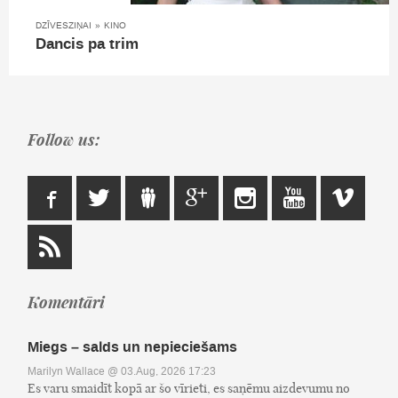
DZĪVESZIŅAI
»
KINO
Dancis pa trim
Follow us:
Komentāri
Miegs – salds un nepieciešams
Marilyn Wallace
@ 03.Aug, 2026 17:23
Es varu smaidīt kopā ar šo vīrieti, es saņēmu aizdevumu no