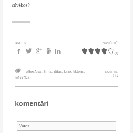
cilvēkos?
DALIES:
NOVĒRTĒ:
(
1
)
,
,
,
,
,
attiecības
filma
jūtas
kino
liktens
SKATĪTS:
741
mīlestība
komentāri