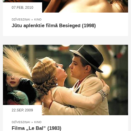
07.FEB, 2010
DZĪVESZIŅAI
»
KINO
Jūtu aplenktie filmā Besieged (1998)
22.SEP, 2009
DZĪVESZIŅAI
»
KINO
Filma „Le Bal” (1983)