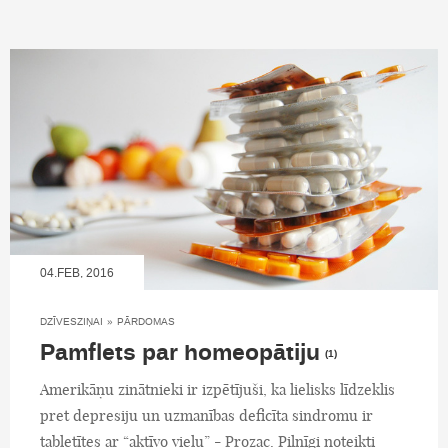
04.FEB, 2016
DZĪVESZIŅAI
»
PĀRDOMAS
Pamflets par homeopātiju
(1)
Amerikāņu zinātnieki ir izpētījuši, ka lielisks līdzeklis
pret depresiju un uzmanības deficīta sindromu ir
tabletītes ar “aktīvo vielu” - Prozac. Pilnīgi noteikti