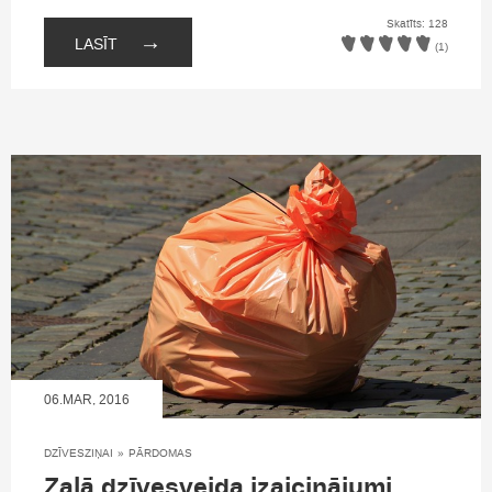
Skatīts: 128
→
LASĪT
(1)
06.MAR, 2016
DZĪVESZIŅAI
»
PĀRDOMAS
Zaļā dzīvesveida izaicinājumi