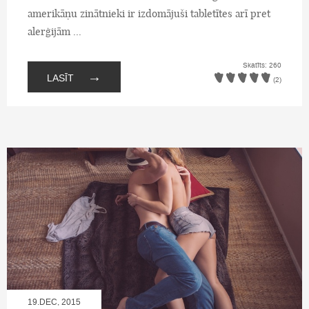
amerikāņu zinātnieki ir izdomājuši tabletītes arī pret
alerģijām ...
Skatīts: 260
→
LASĪT
(2)
19.DEC, 2015