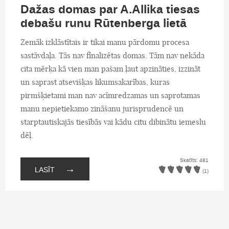
Dažas domas par A.Allika tiesas
debašu runu Rūtenberga lietā
Zemāk izklāstītais ir tikai manu pārdomu procesa
sastāvdaļa. Tās nav finalizētas domas. Tām nav nekāda
cita mērķa kā vien man pašam ļaut apzināties, izzināt
un saprast atsevišķas likumsakarības, kuras
pirmšķietami man nav acīmredzamas un saprotamas
manu nepietiekamo zināšanu jurisprudencē un
starptautiskajās tiesībās vai kādu citu dibinātu iemeslu
dēļ.
Skatīts: 481
→
LASĪT
(1)