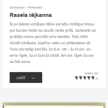
DZĪVESZIŅAI
»
PĀRDOMAS
Rasela tējkanna
Ik pa laikam sociālajos tīklos parādās strīdīgas tēmas,
par kurām viedie un mazāk viedie prāti, zinātnieki un
praktiķi cenšas pierādīt savu taisnību. Tiek citēti
dažādi izteikumi, kopētas saites uz pētījumiem utt.
Vieni aizrautīgi pierāda, ka tā ir, citi – ka tā nav, un
nevis tāpēc, ka ir kaut kā citādi, bet nav, tāpēc ka nav
un būt nevar.
Skatīts: 234
→
LASĪT
(3)