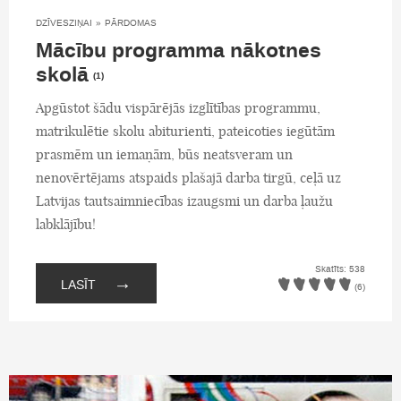
DZĪVESZIŅAI
»
PĀRDOMAS
Mācību programma nākotnes
skolā
(1)
Apgūstot šādu vispārējās izglītības programmu,
matrikulētie skolu abiturienti, pateicoties iegūtām
prasmēm un iemaņām, būs neatsveram un
nenovērtējams atspaids plašajā darba tirgū, ceļā uz
Latvijas tautsaimniecības izaugsmi un darba ļaužu
labklājību!
Skatīts: 538
→
LASĪT
(6)