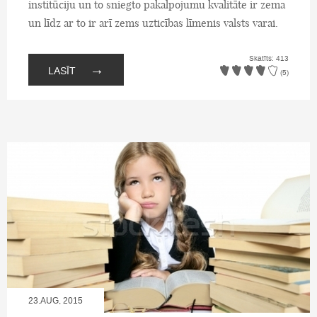
institūciju un to sniegto pakalpojumu kvalitāte ir zema
un līdz ar to ir arī zems uzticības līmenis valsts varai.
Skatīts: 413
→
LASĪT
(5)
23.AUG, 2015