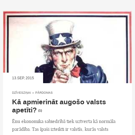
13.SEP, 2015
DZĪVESZIŅAI
»
PĀRDOMAS
Kā apmierināt augošo valsts
apetīti?
(1)
Ēnu ekonomika sabiedrībā tiek uztverta kā normāla
parādība. Tas īpaši izteikti ir valstīs, kurās valsts