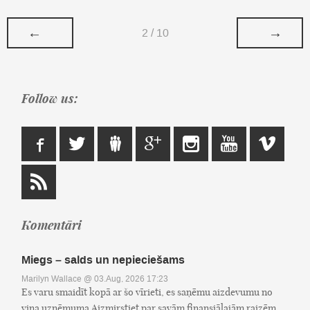
←
→
2 / 10
Follow us:
Komentāri
Miegs – salds un nepieciešams
Marilyn Wallace
@ 03.Aug, 2026 17:23
Es varu smaidīt kopā ar šo vīrieti, es saņēmu aizdevumu no
viņa uzņēmuma Aizmirstiet par savām finansiālajām raizēm