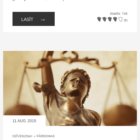
Skatīts: 746
→
LASĪT
(6)
11.AUG, 2015
DZĪVESZIŅAI
»
PĀRDOMAS