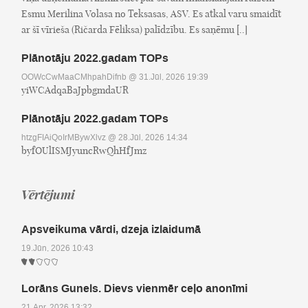
Esmu Merilina Volasa no Teksasas, ASV. Es atkal varu smaidīt
ar šī vīrieša (Ričarda Fēliksa) palīdzību. Es saņēmu [..]
Plānotāju 2022.gadam TOPs
OOWcCwMaaCMhpahDifnb
@ 31.Jūl, 2026 19:39
yiWCAdqaBaJpbgmdaUR
Plānotāju 2022.gadam TOPs
htzgFIAiQoIrMBywXlvz
@ 28.Jūl, 2026 14:34
byfOUlISMJyuncRwQhHfJmz
Vērtējumi
Apsveikuma vārdi, dzeja izlaidumā
19.Jūn, 2026 10:43
Lorāns Gunels. Dievs vienmēr ceļo anonīmi
21.Apr, 2026 13:32