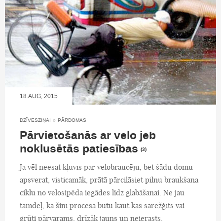
18.AUG, 2015
DZĪVESZIŅAI
»
PĀRDOMAS
Pārvietošanās ar velo jeb
noklusētās patiesības
(3)
Ja vēl neesat kļuvis par velobraucēju, bet šādu domu
apsverat, visticamāk, prātā pārcilāsiet pilnu braukšana
ciklu no velosipēda iegādes līdz glabāšanai. Ne jau
tamdēļ, ka šinī procesā būtu kaut kas sarežģīts vai
grūti pārvarams, drīzāk jauns un neierasts.