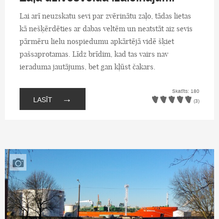
Lai arī neuzskatu sevi par zvērinātu zaļo, tādas lietas
kā nešķērdēties ar dabas veltēm un neatstāt aiz sevis
pārmēru lielu nospiedumu apkārtējā vidē šķiet
pašsaprotamas. Līdz brīdim, kad tas vairs nav
ieraduma jautājums, bet gan kļūst čakars.
Skatīts: 180
→
LASĪT
(3)