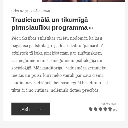
DZĪVESZIŅAI
»
PĀRDOMAS
Tradicionālā un tikumīgā
pirmslaulību programma
(1)
Pēc rakstības stilistikas varētu nodomāt, ka lasu
pagājušā gadsimta 30. gados rakstītu "pamācību",
atbilstoši tā laika priekšstatam par zinātniskiem
sasniegumiem un sasniegumiem psiholoģijā un
socioloģijā. Mērķauditorija - vidusmēra zemnieku
meitas un puiši, kuri neko vairāk par sava ciema
ļaudīm nav redzējuši, bet sasnieguši briedumu, lai
tiktu ārā no rutīnas, nolēmuši doties precībās.
Skatīts: 344
→
LASĪT
(2)