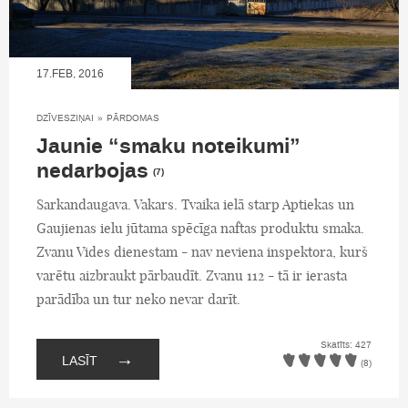
17.FEB, 2016
DZĪVESZIŅAI
»
PĀRDOMAS
Jaunie “smaku noteikumi”
nedarbojas
(7)
Sarkandaugava. Vakars. Tvaika ielā starp Aptiekas un
Gaujienas ielu jūtama spēcīga naftas produktu smaka.
Zvanu Vides dienestam - nav neviena inspektora, kurš
varētu aizbraukt pārbaudīt. Zvanu 112 - tā ir ierasta
parādība un tur neko nevar darīt.
Skatīts: 427
→
LASĪT
(8)