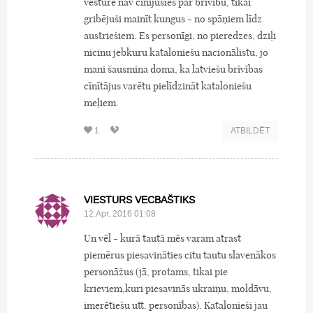
vēsturē nav cīnījušies par brīvību, tikai
gribējuši mainīt kungus - no spāņiem līdz
austriešiem. Es personīgi, no pieredzes, dziļi
nicinu jebkuru kataloniešu nacionālistu, jo
mani šausmina doma, ka latviešu brīvības
cīnītājus varētu pielīdzināt kataloniešu
meļiem.
1
ATBILDĒT
VIESTURS VECBAŠTIKS
12.Apr, 2016 01:08
Un vēl - kurā tautā mēs varam atrast
piemērus piesavināties citu tautu slavenākos
personāžus (jā, protams, tikai pie
krieviem,kuri piesavinās ukraiņu, moldāvu,
imerētiešu utt. personības). Katalonieši jau