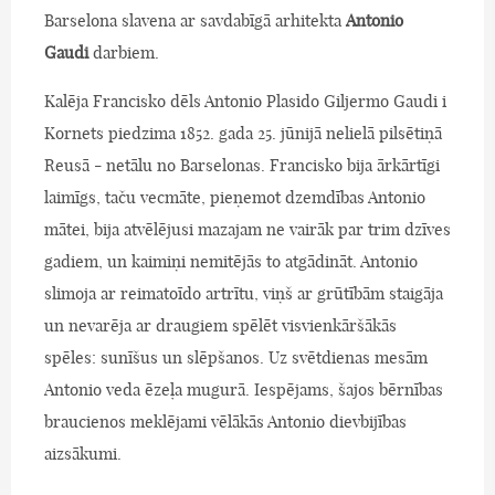
Barselona slavena ar savdabīgā arhitekta
Antonio
Gaudi
darbiem.
Kalēja Francisko dēls Antonio Plasido Giljermo Gaudi i
Kornets piedzima 1852. gada 25. jūnijā nelielā pilsētiņā
Reusā - netālu no Barselonas. Francisko bija ārkārtīgi
laimīgs, taču vecmāte, pieņemot dzemdības Antonio
mātei, bija atvēlējusi mazajam ne vairāk par trim dzīves
gadiem, un kaimiņi nemitējās to atgādināt. Antonio
slimoja ar reimatoīdo artrītu, viņš ar grūtībām staigāja
un nevarēja ar draugiem spēlēt visvienkāršākās
spēles: sunīšus un slēpšanos. Uz svētdienas mesām
Antonio veda ēzeļa mugurā. Iespējams, šajos bērnības
braucienos meklējami vēlākās Antonio dievbijības
aizsākumi.