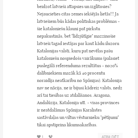
beidzot latvieši attapsies un izglītosies?
Nejaucieties citas zemes iekšējās lietās!!! Ja
latviešiem būs kādas politiskas problēmas -
šie kataloniešu klauni pat pirkstu
nepakustinās, bet "līdzjūtīgie" mazzinošie
latvieši tagad iestājas par kaut kādu iluzoru
Katalonijas valsti, kuru pat nevēlas pašu
kataloniešu nospiedošs vairākums (palasiet
puslegālā referenduma rezultātus - no20%
dalībniekiem mazāk kā 40 procentu
noraidīja neatkarību no Spānijas). Katalonija
nav ne nācija, ne ir bijusi kādreiz valsts, nedz
arī tai tiesības uz atdalīšanos. Aragona,
Andalūzija, Katalonija utt. - visas provinces
ir neatdalāmas Spānijas Karalistes
sastāvdaļas un viltus vēsturnieku "pētījumi"
tikai apstiprina likumsakarības.
1
ATBILDĒT