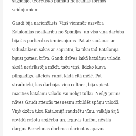
sagādājot teorētisko pamatu neticamas formas
veidojumiem.
Gaudi bija nacionālists. Viņš vienmēr uzsvēra
Katalonijas neatkarību no Spānijas, un visa viņa darbība
bija šīs pārliecības iemiesojums. Pat aizraušanās ar
viduslaikiem sākās ar sapratni, ka tikai tad Katalonija
bijusi patiesi brīva. Gaudi dzīves laikā katalāņu valodu
skolā nedrīkstēja mācīt, taču viņš, līdzko kļuva
pilngadīgs, atteicās runāt kādā citā mēlē. Pat
strādnieki, kas darbojās viņa celtnēs, bija spiesti
mācīties katalāņu valodu vai nolīgt tulku. Neilgi pirms
nāves Gaudi atteicās tiesnesim atbildēt spāņu valodā.
Viņš dzēra tikai Katalonijā raudzētu vīnu, valkāja šajā
apvidū ražotu apģērbu un, ieguvis turību, nēsāja
dārgus Barselonas darbnīcā darinātus apavus.