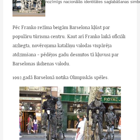
nozīmīgs nacionālās identitātes saglabāšanas simbo
Pēc Franko režīma beigām Barselona kļūst par
populāru tūrisma centru. Kaut arī Franko laikā oficiāli
aizliegta, novērojama katalāņu valodas vispārēja
atdzimšana - pēdējos gadu desmitos tā kļuvusi par
Barselonas ikdienas valodu.
1992.gadā Barselonā notika Olimpiskās spēles.