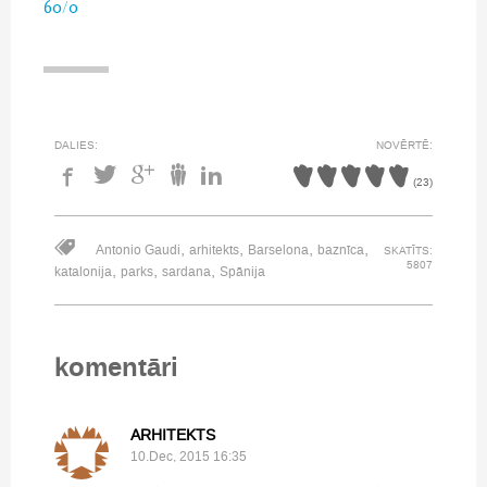
60/0
DALIES:
NOVĒRTĒ:
(
23
)
,
,
,
,
Antonio Gaudi
arhitekts
Barselona
baznīca
SKATĪTS:
5807
,
,
,
katalonija
parks
sardana
Spānija
komentāri
ARHITEKTS
10.Dec, 2015 16:35