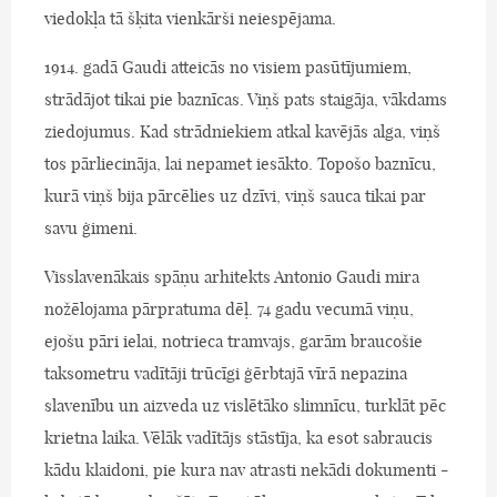
viedokļa tā šķita vienkārši neiespējama.
1914. gadā Gaudi atteicās no visiem pasūtījumiem,
strādājot tikai pie baznīcas. Viņš pats staigāja, vākdams
ziedojumus. Kad strādniekiem atkal kavējās alga, viņš
tos pārliecināja, lai nepamet iesākto. Topošo baznīcu,
kurā viņš bija pārcēlies uz dzīvi, viņš sauca tikai par
savu ģimeni.
Visslavenākais spāņu arhitekts Antonio Gaudi mira
nožēlojama pārpratuma dēļ. 74 gadu vecumā viņu,
ejošu pāri ielai, notrieca tramvajs, garām braucošie
taksometru vadītāji trūcīgi ģērbtajā vīrā nepazina
slavenību un aizveda uz vislētāko slimnīcu, turklāt pēc
krietna laika. Vēlāk vadītājs stāstīja, ka esot sabraucis
kādu klaidoni, pie kura nav atrasti nekādi dokumenti -