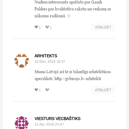
Nudien interesants apstāsts par Gaudi.
Paldies par kvalitatīvo rakstu un veiksmi ar
nākamo radīšanā. :)
1
1
ATBILDĒT
ARHITEKTS
10.Dec, 2015 16:37
Mums Latvijā arī te ir talantīgi arhitektūras
speciālisti: http://gvbirojs.lv/arhitekti
1
ATBILDĒT
VIESTURS VECBAŠTIKS
11.Apr, 2016 23:47