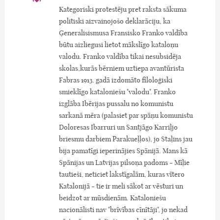
Kategoriski protestēju pret raksta sākuma
politiski aizvainojošo deklarāciju, ka
Ģeneralisismusa Fransisko Franko valdība
būtu aizliegusi lietot mākslīgo kataloņu
valodu. Franko valdība tikai nesubsidēja
skolas,kurās bērniem uztiepa avantūrista
Fabras 1913. gadā izdomāto filoloģiski
smieklīgo kataloniešu "valodu". Franko
izglāba Ibērijas pussalu no komunistu
sarkanā mēra (palasiet par spāņu komunistu
Doloresas Ibarruri un Santjāgo Karriļjo
briesmu darbiem Parakueļļos), jo Staļins jau
bija pamatīgi ieperinājies Spānijā. Mans kā
Spānijas un Latvijas pilsoņa padoms - Mīļie
tautieši, neticiet lakstīgalām, kuras vītero
Katalonijā - tie ir meli sākot ar vēsturi un
beidzot ar mūsdienām. Kataloniešu
nacionālisti nav "brīvības cīnītāji", jo nekad