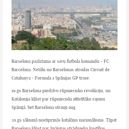
Barselona pazīstama ar savu futbola komandu - FC
Barcelona. Netālu no Barselonas atrodas Circuit de
Catalunya - Formula 1 Spānijas GP trase.
19.gs Barselona piedzīvo rūpniecisko revolūciju, un
Katalonija kļūst par rūpnieciski attīstītāko rajonu
Spānijā, bet Barselona strauji aug.
20.gs sākumā nostiprinās katalāņu nacionālisms. Tāpat
Barselona kļūst par Spānijas strādnieku kustības