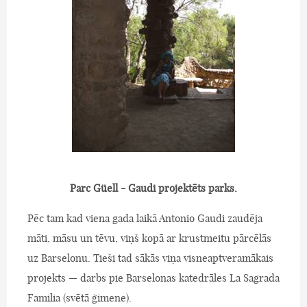
Parc Güell - Gaudi projektēts parks.
Pēc tam kad viena gada laikā Antonio Gaudi zaudēja
māti, māsu un tēvu, viņš kopā ar krustmeitu pārcēlās
uz Barselonu. Tieši tad sākās viņa visneaptveramākais
projekts — darbs pie Barselonas katedrāles La Sagrada
Familia (svētā ģimene).