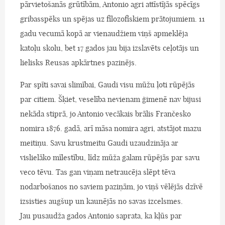
pārvietošanās grūtībām, Antonio agri attīstījās spēcīgs
gribasspēks un spējas uz filozofiskiem prātojumiem. 11
gadu vecumā kopā ar vienaudžiem viņš apmeklēja
katoļu skolu, bet 17 gados jau bija izslavēts ceļotājs un
lielisks Reusas apkārtnes pazinējs.
Par spīti savai slimībai, Gaudi visu mūžu ļoti rūpējās
par citiem. Šķiet, veselība nevienam ģimenē nav bijusi
nekāda stiprā, jo Antonio vecākais brālis Frančesko
nomira 1876. gadā, arī māsa nomira agri, atstājot mazu
meitiņu. Savu krustmeitu Gaudi uzaudzināja ar
vislielāko mīlestību, līdz mūža galam rūpējās par savu
veco tēvu. Tas gan viņam netraucēja slēpt tēva
nodarbošanos no saviem paziņām, jo viņš vēlējās dzīvē
izsisties augšup un kaunējās no savas izcelsmes.
Jau pusaudža gados Antonio saprata, ka kļūs par