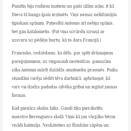
Puisītis bija rudiem matiem un gaiši zilām acīm, it kā
Dieva tā kunga īpaši iezīmēts. Viņš nemaz nelīdzinājās
tipiskam spānim. Patiesībā Antonio arī nebija spānis,
bet gan katalonietis. (Pat viņa uzvārdu izrunā ar
uzsvaru uz pēdējo burtu, kā to dara Francijā.)
Francisko, redzēdams, ka dēls, par spīti drūmajiem
pareģojumiem, uz viņpasauli nesteidzas, pamazām
sāka Antonio mācīt dažādās amatnieku prasmēs. Puika
stundām varēja sēdēt tēva darbnīcā, apbrīnojot, kā
varš vai dzelzs padodas cilvēka gribai un iegūst jaunas
formas.
Kad pienāca skolas laiks, Gaudi tika pierakstīts
maestro Berenguera skolā. Viņu kā jau vārgāko bērni
visādi kaitināja. Neskatoties uz fiziskām sāpēm un