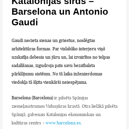
Katalonijas sirds –
Barselona un Antonio
Gaudi
Gaudi necieta sienas un griestus, noslēgtas
arhitektūras formas. Par vislabāko interjeru viņš
uzskatīja debesis un jūru un, lai izvairītos no telpas
sadalīšanas, izgudroja pats savu bezatbalsta
pārklājumu sistēmu. No tā laika inženierdomas
viedokļa tā šķita vienkārši neiespējama.
Barselona (Barcelona)
ir pilsēta Spānijas
ziemeļaustrumos Vidusjūras krastā. Otra lielākā pilsēta
Spānijā, galvenais Katalonijas ekonomiskais un
kultūras centrs -
www.barcelona.es
.