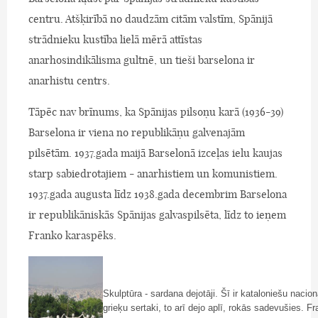
centru. Atšķirībā no daudzām citām valstīm, Spānijā
strādnieku kustība lielā mērā attīstas
anarhosindikālisma gultnē, un tieši barselona ir
anarhistu centrs.
Tāpēc nav brīnums, ka Spānijas pilsoņu karā (1936-39)
Barselona ir viena no republikāņu galvenajām
pilsētām. 1937.gada maijā Barselonā izceļas ielu kaujas
starp sabiedrotajiem - anarhistiem un komunistiem.
1937.gada augusta līdz 1938.gada decembrim Barselona
ir republikāniskās Spānijas galvaspilsēta, līdz to ieņem
Franko karaspēks.
Skulptūra - sardana dejotāji. Šī ir kataloniešu nacio
grieķu sertaki, to arī dejo aplī, rokās sadevušies. Fr