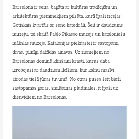
Barselona ir sena, bagāta ar kultūras tradīcijām un
arhitektūras pieminekļiem pilsēta, kurā īpaši izceļas
Gotiskais kvartāls ar seno katedrāli. Šeit ir daudzums
muzeju, tai skaitā Pablo Pikasso muzejs un kataloniešu
mākslas muzejs. Katalonijas piekrastei ir sastopami
divas, pilnīgi dažādas ainavas. Uz ziemeļiem no
Barselonas dominē klinšaini krasti, kurus daba
izrobojusi ar daudziem līcīšiem, kur kalnu masīvi
atrodas tiešā jūras tuvumā. No otras puses šeit bieži
sastopamas garas, smilšainas pludmales, it īpaši uz
dienvidiem no Barselonas.