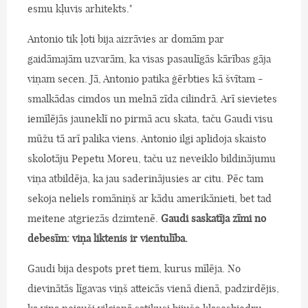
esmu kļuvis arhitekts."
Antonio tik ļoti bija aizrāvies ar domām par
gaidāmajām uzvarām, ka visas pasaulīgās kārības gāja
viņam secen. Jā, Antonio patika ģērbties kā švītam -
smalkādas cimdos un melnā zīda cilindrā. Arī sievietes
iemīlējās jauneklī no pirmā acu skata, taču Gaudi visu
mūžu tā arī palika viens. Antonio ilgi aplidoja skaisto
skolotāju Pepetu Moreu, taču uz neveiklo bildinājumu
viņa atbildēja, ka jau saderinājusies ar citu. Pēc tam
sekoja neliels romāniņš ar kādu amerikānieti, bet tad
meitene atgriezās dzimtenē.
Gaudi saskatīja zīmi no
debesīm: viņa liktenis ir vientulība.
Gaudi bija despots pret tiem, kurus mīlēja. No
dievinātās līgavas viņš atteicās vienā dienā, padzirdējis,