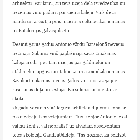
arhitektu. Par laimi, arī tēvs ticēja dēla izredzētībai un
necentās viņu padarīt par ciema kalēju. Viņš deva
naudu un aizsūtīja puisi mācīties celtniecības iemaņās
uz Katalonijas galvaspilsētu.
Desmit garus gadus Antonio vārdu Barselonā neviens
nezināja. Sākumā viņš paplašināja savas zināšanas
kalēja arodā, pēc tam mācījās par galdnieku un
stiklinieku; apguva arī tēlnieka un akmeņkaļa iemaņas.
Savukārt nākamos piecus gadus viņš nostāvēja pie
rasēšanas dēļa un iestājās Barselonas arhitektūras
skolā.
26 gadu vecumā viņš ieguva arhitekta diplomu kopā ar
pasniedzēju laba vēlējumiem. "Jūs, senjor Antonio, esat
vai nu ģēnijs, vai neprātis!" uz atvadām absolventam
teica skolotāji. Gaudi atbildēja: "Tas nozīmē, ka beidzot