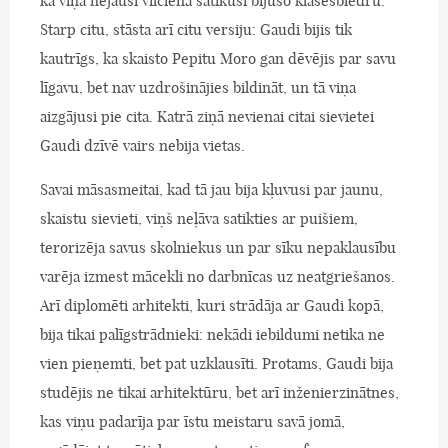
ka viņa nejauši vilcienā satikusi bijušo klasesbiedru.
Starp citu, stāsta arī citu versiju: Gaudi bijis tik
kautrīgs, ka skaisto Pepitu Moro gan dēvējis par savu
līgavu, bet nav uzdrošinājies bildināt, un tā viņa
aizgājusi pie cita. Katrā ziņā nevienai citai sievietei
Gaudi dzīvē vairs nebija vietas.
Savai māsasmeitai, kad tā jau bija kļuvusi par jaunu,
skaistu sievieti, viņš neļāva satikties ar puišiem,
terorizēja savus skolniekus un par sīku nepaklausību
varēja izmest mācekli no darbnīcas uz neatgriešanos.
Arī diplomēti arhitekti, kuri strādāja ar Gaudi kopā,
bija tikai palīgstrādnieki: nekādi iebildumi netika ne
vien pieņemti, bet pat uzklausīti. Protams, Gaudi bija
studējis ne tikai arhitektūru, bet arī inženierzinātnes,
kas viņu padarīja par īstu meistaru savā jomā,