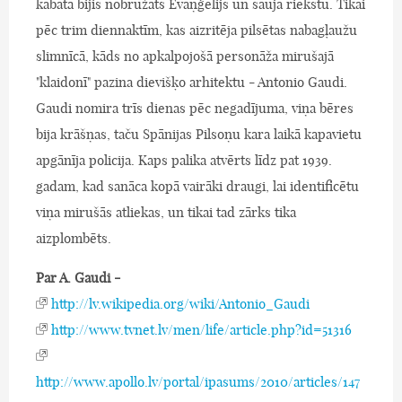
kabatā bijis nobružāts Evaņģēlijs un sauja riekstu. Tikai
pēc trim diennaktīm, kas aizritēja pilsētas nabagļaužu
slimnīcā, kāds no apkalpojošā personāža mirušajā
"klaidonī" pazina dievišķo arhitektu - Antonio Gaudi.
Gaudi nomira trīs dienas pēc negadījuma, viņa bēres
bija krāšņas, taču Spānijas Pilsoņu kara laikā kapavietu
apgānīja policija. Kaps palika atvērts līdz pat 1939.
gadam, kad sanāca kopā vairāki draugi, lai identificētu
viņa mirušās atliekas, un tikai tad zārks tika
aizplombēts.
Par A. Gaudi -
http://lv.wikipedia.org/wiki/Antonio_Gaudi
http://www.tvnet.lv/men/life/article.php?id=51316
http://www.apollo.lv/portal/ipasums/2010/articles/147