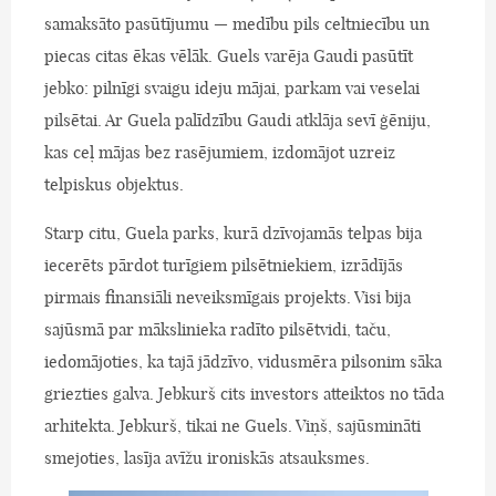
samaksāto pasūtījumu — medību pils celtniecību un
piecas citas ēkas vēlāk. Guels varēja Gaudi pasūtīt
jebko: pilnīgi svaigu ideju mājai, parkam vai veselai
pilsētai. Ar Guela palīdzību Gaudi atklāja sevī ģēniju,
kas ceļ mājas bez rasējumiem, izdomājot uzreiz
telpiskus objektus.
Starp citu, Guela parks, kurā dzīvojamās telpas bija
iecerēts pārdot turīgiem pilsētniekiem, izrādījās
pirmais finansiāli neveiksmīgais projekts. Visi bija
sajūsmā par mākslinieka radīto pilsētvidi, taču,
iedomājoties, ka tajā jādzīvo, vidusmēra pilsonim sāka
griezties galva. Jebkurš cits investors atteiktos no tāda
arhitekta. Jebkurš, tikai ne Guels. Viņš, sajūsmināti
smejoties, lasīja avīžu ironiskās atsauksmes.