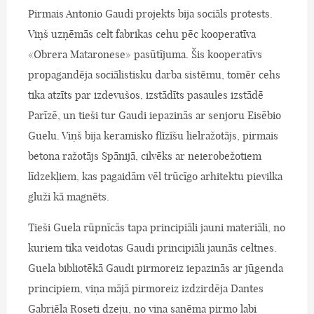
Pirmais Antonio Gaudi projekts bija sociāls protests.
Viņš uzņēmās celt fabrikas cehu pēc kooperatīva
«Obrera Mataronese» pasūtījuma. Šis kooperatīvs
propagandēja sociālistisku darba sistēmu, tomēr cehs
tika atzīts par izdevušos, izstādīts pasaules izstādē
Parīzē, un tieši tur Gaudi iepazinās ar senjoru Eisēbio
Guelu. Viņš bija keramisko flīzīšu lielražotājs, pirmais
betona ražotājs Spānijā, cilvēks ar neierobežotiem
līdzekļiem, kas pagaidām vēl trūcīgo arhitektu pievilka
gluži kā magnēts.
Tieši Guela rūpnīcās tapa principiāli jauni materiāli, no
kuriem tika veidotas Gaudi principiāli jaunās celtnes.
Guela bibliotēkā Gaudi pirmoreiz iepazinās ar jūgenda
principiem, viņa mājā pirmoreiz izdzirdēja Dantes
Gabriēla Roseti dzeju, no viņa saņēma pirmo labi