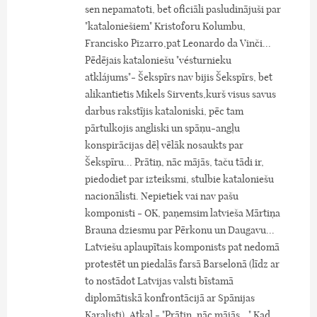
sen nepamatoti, bet oficiāli pasludinājuši par
"kataloniešiem" Kristoforu Kolumbu,
Francisko Pizarro,pat Leonardo da Vinči...
Pēdējais kataloniešu "vésturnieku
atklájums"- Šekspīrs nav bijis Šekspīrs, bet
alikantietis Mikels Sirvents,kurš visus savus
darbus rakstījis kataloniski, pēc tam
pārtulkojis angliski un spāņu-angļu
konspirācijas dēļ vēlāk nosaukts par
Šekspīru... Prātiņ, nāc mājās, taču tādi ir,
piedodiet par izteiksmi, stulbie kataloniešu
nacionālisti. Nepietiek vai nav pašu
komponisti - OK, paņemsim latvieša Mārtiņa
Brauna dziesmu par Pērkonu un Daugavu...
Latviešu aplaupītais komponists pat nedomā
protestēt un piedalās farsā Barselonā (līdz ar
to nostādot Latvijas valsti bīstamā
diplomātiskā konfrontācijā ar Spānijas
Karalisti). Atkal - "Prātiņ, nāc mājās..." Kad