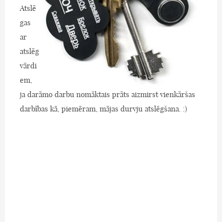
Atslē
gas
ar
atslēg
vārdi
em,
ja darāmo darbu nomāktais prāts aizmirst vienkāršas
darbības kā, piemēram, mājas durvju atslēgšana. :)