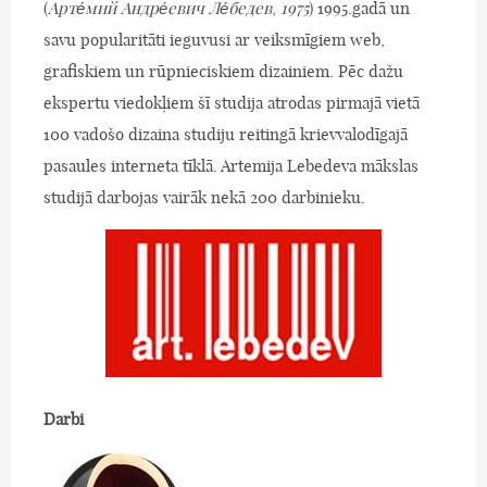
(
Арте́мий Андре́евич Ле́бедев
,
1975
) 1995.gadā un
savu popularitāti ieguvusi ar veiksmīgiem web,
grafiskiem un rūpnieciskiem dizainiem. Pēc dažu
ekspertu viedokļiem šī studija atrodas pirmajā vietā
100 vadošo dizaina studiju reitingā krievvalodīgajā
pasaules interneta tīklā. Artemija Lebedeva mākslas
studijā darbojas vairāk nekā 200 darbinieku.
Darbi