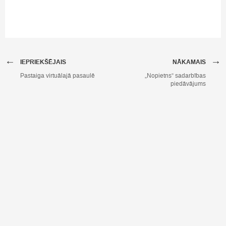
←
→
IEPRIEKŠĒJAIS
NĀKAMAIS
Pastaiga virtuālajā pasaulē
„Nopietns” sadarbības
piedāvājums