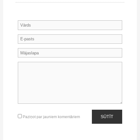
SŪTĪT
Paziņot par jauniem komentāriem