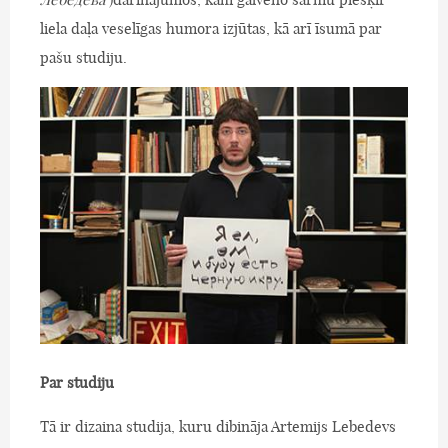
liela daļa veselīgas humora izjūtas, kā arī īsumā par
pašu studiju.
Par studiju
Tā ir dizaina studija, kuru dibināja Artemijs Lebedevs