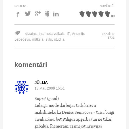
DALIES:
NOVĒRTĒ:
(
8
)
,
,
,
dizains
interneta veikals
IT
Artemijs
SKATĪTS:
3731
,
,
,
Ļebedevs
māksla
stils
studija
komentāri
JŪLIJA
13.Mai, 2009 15:51
Super! (good)
Līdzīgi, modē darbojas tāds krievu
mākslinieks kā Deniss Semačovs - taisa baigi
vienkāršus, bet stilīgus apģērba (un ne tikai)
gabalus. Piemēram, izsmejot Krievijas