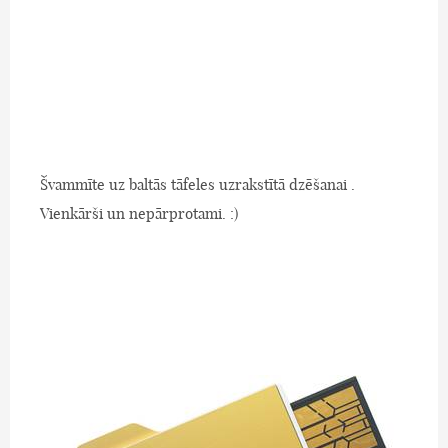
Švammīte uz baltās tāfeles uzrakstītā dzēšanai .
Vienkārši un nepārprotami. :)