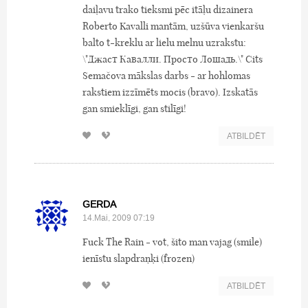
daiļavu trako tieksmi pēc itāļu dizainera
Roberto Kavalli mantām, uzšūva vienkaršu
balto t-kreklu ar lielu melnu uzrakstu:
\"Джаст Кавалли. Просто Лошадь.\" Cits
Semačova mākslas darbs - ar hohlomas
rakstiem izzīmēts mocis (bravo). Izskatās
gan smieklīgi, gan stilīgi!
ATBILDĒT
GERDA
14.Mai, 2009 07:19
Fuck The Rain - vot, šito man vajag (smile)
ienīstu slapdraņķi (frozen)
ATBILDĒT