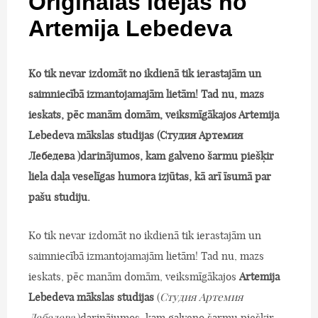
Oriģinālas idejas no
Artemija Lebedeva
Ko tik nevar izdomāt no ikdienā tik ierastajām un
saimniecībā izmantojamajām lietām! Tad nu, mazs
ieskats, pēc manām domām, veiksmīgākajos Artemija
Lebedeva mākslas studijas (Студия Артемия
Лебедева )darinājumos, kam galveno šarmu piešķir
liela daļa veselīgas humora izjūtas, kā arī īsumā par
pašu studiju.
Ko tik nevar izdomāt no ikdienā tik ierastajām un
saimniecībā izmantojamajām lietām! Tad nu, mazs
ieskats, pēc manām domām, veiksmīgākajos
Artemija
Lebedeva mākslas studijas
(
Студия Артемия
Лебедева
)darinājumos, kam galveno šarmu piešķir