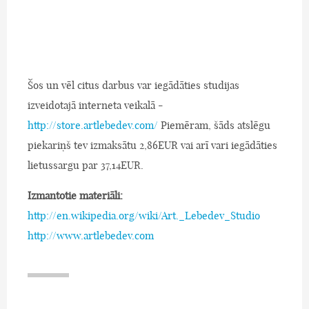
Šos un vēl citus darbus var iegādāties studijas
izveidotajā interneta veikalā -
http://store.artlebedev.com/
Piemēram, šāds atslēgu
piekariņš tev izmaksātu 2,86EUR vai arī vari iegādāties
lietussargu par 37,14EUR.
Izmantotie materiāli:
http://en.wikipedia.org/wiki/Art._Lebedev_Studio
http://www.artlebedev.com