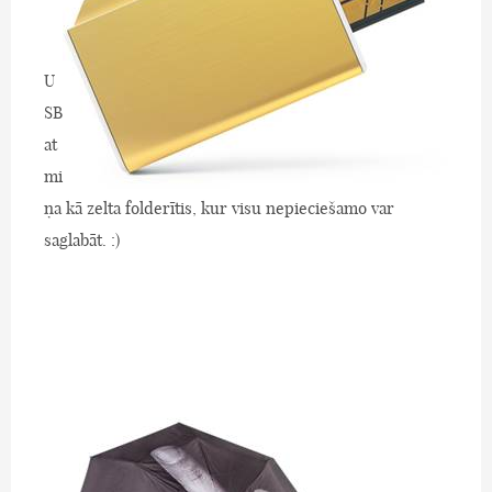
U
SB
at
mi
ņa kā zelta folderītis, kur visu nepieciešamo var
saglabāt. :)