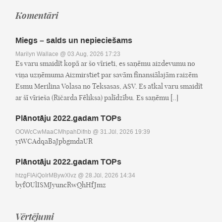
Komentāri
Miegs – salds un nepieciešams
Marilyn Wallace
@ 03.Aug, 2026 17:23
Es varu smaidīt kopā ar šo vīrieti, es saņēmu aizdevumu no
viņa uzņēmuma Aizmirstiet par savām finansiālajām raizēm
Esmu Merilina Volasa no Teksasas, ASV. Es atkal varu smaidīt
ar šī vīrieša (Ričarda Fēliksa) palīdzību. Es saņēmu [..]
Plānotāju 2022.gadam TOPs
OOWcCwMaaCMhpahDifnb
@ 31.Jūl, 2026 19:39
yiWCAdqaBaJpbgmdaUR
Plānotāju 2022.gadam TOPs
htzgFIAiQoIrMBywXlvz
@ 28.Jūl, 2026 14:34
byfOUlISMJyuncRwQhHfJmz
Vērtējumi