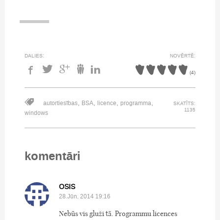
DALIES:
NOVĒRTĒ:
(
4
)
,
,
,
,
autortiesības
BSA
licence
programma
SKATĪTS:
1135
windows
komentāri
OSIS
28.Jūn, 2014 19:16
Nebūs vis gluži tā. Programmu licences