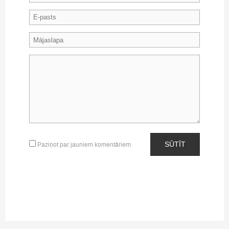
SŪTĪT
Paziņot par jauniem komentāriem