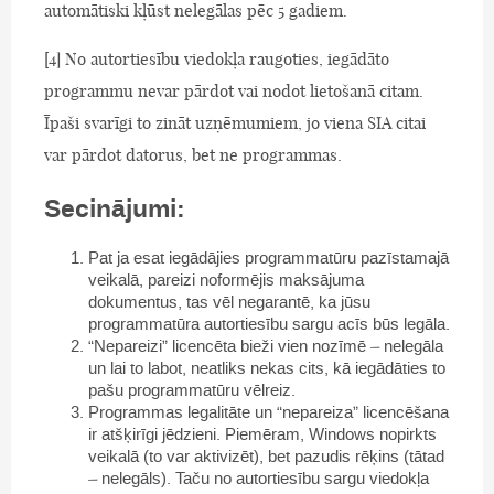
automātiski kļūst nelegālas pēc 5 gadiem.
[4] No autortiesību viedokļa raugoties, iegādāto
programmu nevar pārdot vai nodot lietošanā citam.
Īpaši svarīgi to zināt uzņēmumiem, jo viena SIA citai
var pārdot datorus, bet ne programmas.
Secinājumi:
Pat ja esat iegādājies programmatūru pazīstamajā
veikalā, pareizi noformējis maksājuma
dokumentus, tas vēl negarantē, ka jūsu
programmatūra autortiesību sargu acīs būs legāla.
“Nepareizi” licencēta bieži vien nozīmē – nelegāla
un lai to labot, neatliks nekas cits, kā iegādāties to
pašu programmatūru vēlreiz.
Programmas legalitāte un “nepareiza” licencēšana
ir atšķirīgi jēdzieni. Piemēram, Windows nopirkts
veikalā (to var aktivizēt), bet pazudis rēķins (tātad
– nelegāls). Taču no autortiesību sargu viedokļa