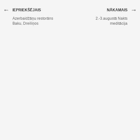
←
→
IEPRIEKŠĒJAIS
NĀKAMAIS
Azerbaidžāņu restorāns
2.-3.augustā Nakts
Baku, Dreiliņos
meditācija