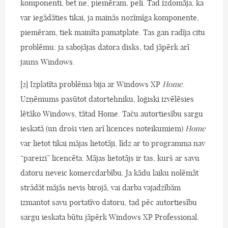
komponenti, bet ne, piemēram, peli. Tad izdomāja, ka
var iegādāties tikai, ja mainās nozīmīga komponente,
piemēram, tiek mainīta pamatplate. Tas gan radīja citu
problēmu: ja sabojājas datora disks, tad jāpērk arī
jauns Windows.
[2] Izplatīta problēma bija ar Windows XP
Home
.
Uzņēmums pasūtot datortehniku, loģiski izvēlēsies
lētāko Windows, tātad Home. Taču autortiesību sargu
ieskatā (un droši vien arī licences noteikumiem)
Home
var lietot tikai mājas lietotāji, līdz ar to programma nav
“pareizi” licencēta. Mājas lietotājs ir tas, kurš ar savu
datoru neveic komercdarbību. Ja kādu laiku nolēmāt
strādāt mājās nevis birojā, vai darba vajadzībām
izmantot savu portatīvo datoru, tad pēc autortiesību
sargu ieskata būtu jāpērk Windows XP Professional.