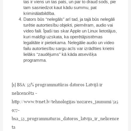
tas ir viens un tas pats, un par to draud sods, pie
tam sasniedzot kaut kādu summu, pat
kriminālatbildība.
Dators būs “nelegāls” arī tad, ja tajā būs nelegāli
turētie autortiesību objekti, piemēram, audio vai
video faili. Īpaši tas skar Apple un Linux lietotājus,
kuri maldīgi uzskata, ka operētājsistēmas
legalitāte ir pietiekama. Nelegālie audio un video
failu autortiesību sargu acīs var izrādīties krietni
lielāks “zaudējums” kā kāda atsevišķa
programma.
[1] BSA: 53% programmatūras datoros Latvijā ir
nelicencēta -
http://www.tvnet.lv/tehnologijas/nozares_jaunumi/515
977-
bsa_53_programmaturas_datoros_latvija_ir_nelicence
ta