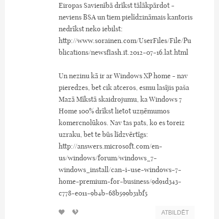
Eiropas Savienībā drīkst tālākpārdot -
neviens BSA un tiem pielīdzināmais kantoris
nedrīkst neko iebilst:
http://www.sorainen.com/UserFiles/File/Pu
blications/newsflash.it.2012-07-16.lat.html
Un nezinu kā ir ar Windows XP home - nav
pieredzes, bet cik atceros, esmu lasījis paša
Mazā Mīkstā skaidrojumu, ka Windows 7
Home 100% drīkst lietot uzņēmumos
komercnolūkos. Nav tas pats, ko es toreiz
uzraku, bet te būs līdzvērtīgs:
http://answers.microsoft.com/en-
us/windows/forum/windows_7-
windows_install/can-i-use-windows-7-
home-premium-for-business/9d91d343-
c778-e011-9b4b-68b599b31bf5
ATBILDĒT