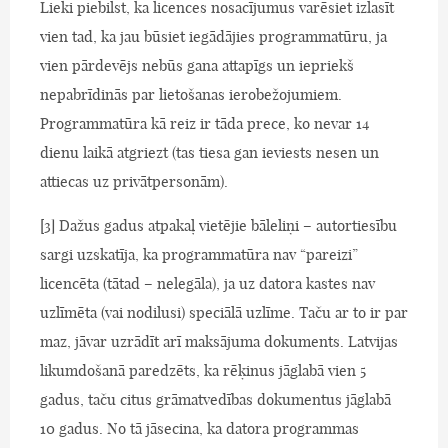
Lieki piebilst, ka licences nosacījumus varēsiet izlasīt
vien tad, ka jau būsiet iegādājies programmatūru, ja
vien pārdevējs nebūs gana attapīgs un iepriekš
nepabrīdinās par lietošanas ierobežojumiem.
Programmatūra kā reiz ir tāda prece, ko nevar 14
dienu laikā atgriezt (tas tiesa gan ieviests nesen un
attiecas uz privātpersonām).
[3] Dažus gadus atpakaļ vietējie bāleliņi – autortiesību
sargi uzskatīja, ka programmatūra nav “pareizi”
licencēta (tātad – nelegāla), ja uz datora kastes nav
uzlīmēta (vai nodilusi) speciālā uzlīme. Taču ar to ir par
maz, jāvar uzrādīt arī maksājuma dokuments. Latvijas
likumdošanā paredzēts, ka rēķinus jāglabā vien 5
gadus, taču citus grāmatvedības dokumentus jāglabā
10 gadus. No tā jāsecina, ka datora programmas