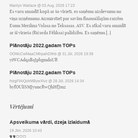
Marilyn Wallace
@ 03.Aug, 2026 17:23
Es varu smaidīt kopā ar šo vīrieti, es saņēmu aizdevumu no
viņa uzņēmuma Aizmirstiet par savām finansiālajām raizēm
Esmu Merilina Volasa no Teksasas, ASV. Es atkal varu smaidīt
ar šī vīrieša (Ričarda Fēliksa) palīdzību. Es saņēmu [..]
Plānotāju 2022.gadam TOPs
OOWcCwMaaCMhpahDifnb
@ 31.Jūl, 2026 19:39
yiWCAdqaBaJpbgmdaUR
Plānotāju 2022.gadam TOPs
htzgFIAiQoIrMBywXlvz
@ 28.Jūl, 2026 14:34
byfOUlISMJyuncRwQhHfJmz
Vērtējumi
Apsveikuma vārdi, dzeja izlaidumā
19.Jūn, 2026 10:43