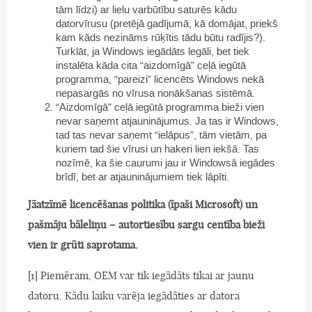
tām līdzi) ar lielu varbūtību saturēs kādu
datorvīrusu (pretējā gadījumā, kā domājat, priekš
kam kāds nezināms rūķītis tādu būtu radījis?).
Turklāt, ja Windows iegādāts legāli, bet tiek
instalēta kāda cita “aizdomīgā” ceļā iegūtā
programma, “pareizi” licencēts Windows nekā
nepasargās no vīrusa nonākšanas sistēmā.
“Aizdomīgā” ceļā iegūtā programma bieži vien
nevar saņemt atjauninājumus. Ja tas ir Windows,
tad tas nevar saņemt “ielāpus”, tām vietām, pa
kuriem tad šie vīrusi un hakeri lien iekšā. Tas
nozīmē, ka šie caurumi jau ir Windowsā iegādes
brīdī, bet ar atjauninājumiem tiek lāpīti.
Jāatzīmē licencēšanas politika (īpaši Microsoft) un
pašmāju bāleliņu – autortiesību sargu centība bieži
vien ir grūti saprotama.
[1] Piemēram, OEM var tik iegādāts tikai ar jaunu
datoru. Kādu laiku varēja iegādāties ar datora