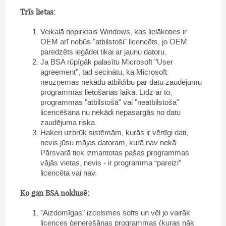
Trīs lietas:
Veikalā nopirktais Windows, kas lielākoties ir
OEM arī nebūs "atbilstoši" licencēts, jo OEM
paredzēts iegādei tikai ar jaunu datoru.
Ja BSA rūpīgāk palasītu Microsoft "User
agreement", tad secinātu, ka Microsoft
neuzņemas nekādu atbildību par datu zaudējumu
programmas lietošanas laikā. Līdz ar to,
programmas "atbilstošā" vai "neatbilstoša"
licencēšana nu nekādi nepasargās no datu
zaudējuma riska.
Hakeri uzbrūk sistēmām, kurās ir vērtīgi dati,
nevis jūsu mājas datoram, kurā nav nekā.
Pārsvarā tiek izmantotas pašas programmas
vājās vietas, nevis - ir programma “pareizi”
licencēta vai nav.
Ko gan BSA noklusē:
"Aizdomīgas" izcelsmes softs un vēl jo vairāk
licences ģenerešānas programmas (kuras nāk