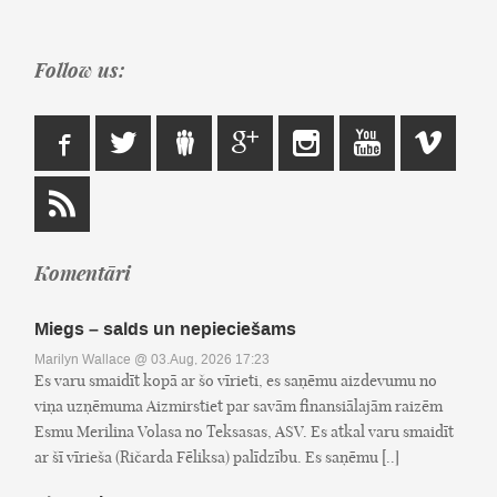
Follow us:
Komentāri
Miegs – salds un nepieciešams
Marilyn Wallace
@ 03.Aug, 2026 17:23
Es varu smaidīt kopā ar šo vīrieti, es saņēmu aizdevumu no
viņa uzņēmuma Aizmirstiet par savām finansiālajām raizēm
Esmu Merilina Volasa no Teksasas, ASV. Es atkal varu smaidīt
ar šī vīrieša (Ričarda Fēliksa) palīdzību. Es saņēmu [..]