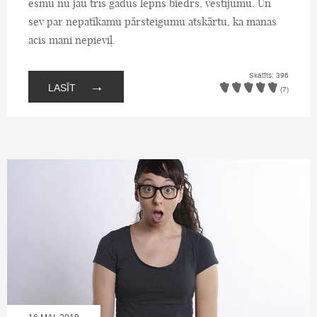
esmu nu jau trīs gadus lepns biedrs, vēstījumu. Un
sev par nepatīkamu pārsteigumu atskārtu, ka manas
acis mani nepieviļ.
Skatīts: 396
→
LASĪT
(7)