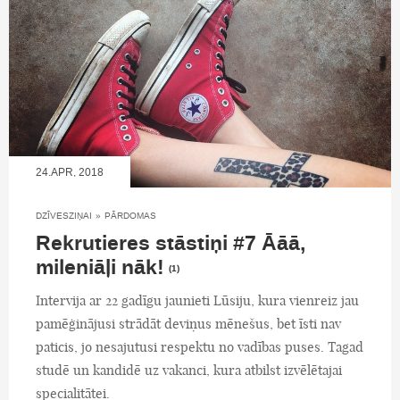
24.APR, 2018
DZĪVESZIŅAI
»
PĀRDOMAS
Rekrutieres stāstiņi #7 Āāā,
mileniāļi nāk!
(1)
Intervija ar 22 gadīgu jaunieti Lūsiju, kura vienreiz jau
pamēģinājusi strādāt deviņus mēnešus, bet īsti nav
paticis, jo nesajutusi respektu no vadības puses. Tagad
studē un kandidē uz vakanci, kura atbilst izvēlētajai
specialitātei.