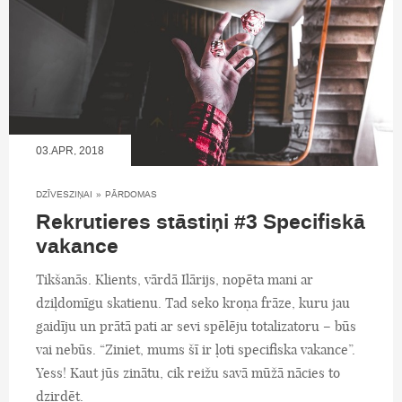
03.APR, 2018
DZĪVESZIŅAI
»
PĀRDOMAS
Rekrutieres stāstiņi #3 Specifiskā
vakance
Tikšanās. Klients, vārdā Ilārijs, nopēta mani ar
dziļdomīgu skatienu. Tad seko kroņa frāze, kuru jau
gaidīju un prātā pati ar sevi spēlēju totalizatoru – būs
vai nebūs. “Ziniet, mums šī ir ļoti specifiska vakance”.
Yess! Kaut jūs zinātu, cik reižu savā mūžā nācies to
dzirdēt.