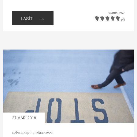
Skatīts: 257
→
LASĪT
(4)
27.MAR, 2018
DZĪVESZIŅAI
»
PĀRDOMAS