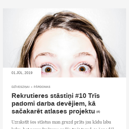
01.JŪL, 2019
DZĪVESZIŅAI
»
PĀRDOMAS
Rekrutieres stāstiņi #10 Trīs
padomi darba devējiem, kā
sačakarēt atlases projektu
(4)
Uzrakstīt šos stāstus man gruzd prāts jau kādu labu