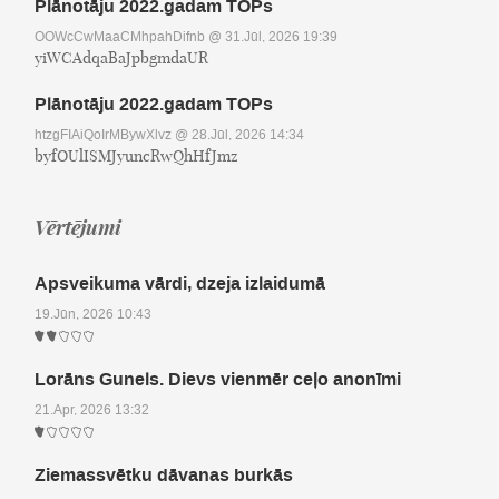
Plānotāju 2022.gadam TOPs
OOWcCwMaaCMhpahDifnb
@ 31.Jūl, 2026 19:39
yiWCAdqaBaJpbgmdaUR
Plānotāju 2022.gadam TOPs
htzgFIAiQoIrMBywXlvz
@ 28.Jūl, 2026 14:34
byfOUlISMJyuncRwQhHfJmz
Vērtējumi
Apsveikuma vārdi, dzeja izlaidumā
19.Jūn, 2026 10:43
Lorāns Gunels. Dievs vienmēr ceļo anonīmi
21.Apr, 2026 13:32
Ziemassvētku dāvanas burkās