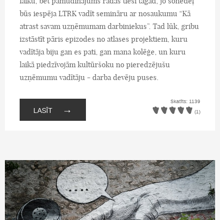
laiku, bet pamudinājums radās tieši tagad, jo šonedēļ
būs iespēja LTRK vadīt semināru ar nosaukumu “Kā
atrast savam uzņēmumam darbiniekus”. Tad lūk, gribu
izstāstīt pāris epizodes no atlases projektiem, kuru
vadītāja biju gan es pati, gan mana kolēģe, un kuru
laikā piedzīvojām kultūršoku no pieredzējušu
uzņēmumu vadītāju - darba devēju puses.
Skatīts: 1139
→
LASĪT
(1)