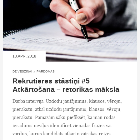
13.APR, 2018
DZĪVESZIŅAI
»
PĀRDOMAS
Rekrutieres stāstiņi #5
Atkārtošana – retorikas māksla
Darba intervija. Uzdodu jautājumus, klausos, vēroju,
pierakstu, atkal uzdodu jautājumus, klausos, vēroju,
pierakstu. Pamazām sāku piefiksēt, ka man rodas
ieradums neviļus identificēt vienādas frāzes vai
vārdus, kurus kandidāts atkārto vairākas reizes