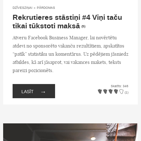
DZĪVESZIŅAI
»
PĀRDOMAS
Rekrutieres stāstiņi #4 Viņi taču
tikai tūkstoti maksā
(5)
Atveru Facebook Business Manager, lai novērtētu
atdevi no sponsorēto vakanču rezultātiem, apskatītos
“patīk” statistiku un komentārus. Uz pēdējiem jāsniedz
atbildes, kā arī jāsaprot, vai vakances makets, teksts
pareizi pozicionēts.
Skatīts: 346
→
LASĪT
(1)