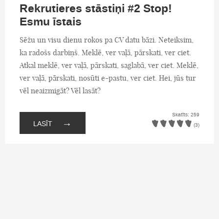
Rekrutieres stāstiņi #2 Stop!
Esmu īstais
Sēžu un visu dienu rokos pa CV datu bāzi. Neteiksim,
ka radošs darbiņš. Meklē, ver vaļā, pārskati, ver ciet.
Atkal meklē, ver vaļā, pārskati, saglabā, ver ciet. Meklē,
ver vaļā, pārskati, nosūti e-pastu, ver ciet. Hei, jūs tur
vēl neaizmigāt? Vēl lasāt?
Skatīts: 259
→
LASĪT
(3)