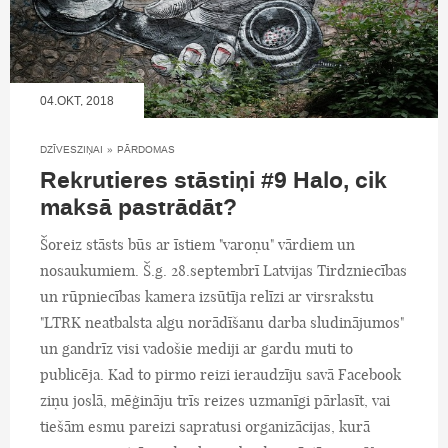
04.OKT, 2018
DZĪVESZIŅAI
»
PĀRDOMAS
Rekrutieres stāstiņi #9 Halo, cik
maksā pastrādāt?
Šoreiz stāsts būs ar īstiem "varoņu" vārdiem un
nosaukumiem. Š.g. 28.septembrī Latvijas Tirdzniecības
un rūpniecības kamera izsūtīja relīzi ar virsrakstu
"LTRK neatbalsta algu norādīšanu darba sludinājumos"
un gandrīz visi vadošie mediji ar gardu muti to
publicēja. Kad to pirmo reizi ieraudzīju savā Facebook
ziņu joslā, mēģināju trīs reizes uzmanīgi pārlasīt, vai
tiešām esmu pareizi sapratusi organizācijas, kurā