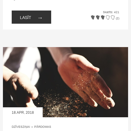
Skatīts: 421
→
LASĪT
(2)
18.APR, 2018
DZĪVESZIŅAI
»
PĀRDOMAS