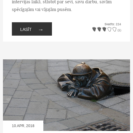
intervijas laikā, stāstot par sevi, savu darbu, savām
spēcīgajām vai vājajām pusēm.
Skatīts: 224
→
LASĪT
(1)
10.APR, 2018