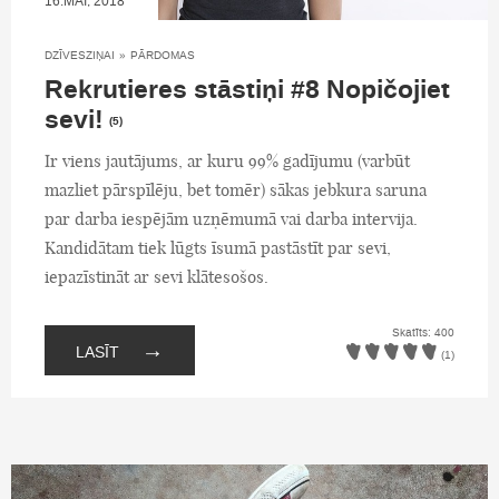
16.MAI, 2018
DZĪVESZIŅAI
»
PĀRDOMAS
Rekrutieres stāstiņi #8 Nopičojiet
sevi!
(5)
Ir viens jautājums, ar kuru 99% gadījumu (varbūt
mazliet pārspīlēju, bet tomēr) sākas jebkura saruna
par darba iespējām uzņēmumā vai darba intervija.
Kandidātam tiek lūgts īsumā pastāstīt par sevi,
iepazīstināt ar sevi klātesošos.
Skatīts: 400
→
LASĪT
(1)