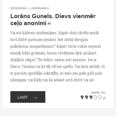
DZĪVESZIŅAI
»
LASĀMGABALI
Lorāns Gunels. Dievs vienmēr
ceļo anonīmi
(6)
Vai esi kādreiz aizdomājies, kāpēc daži cilvēki ienāk
tavā dzīvē pavisam nejauši, bet atstāj diezgan
paliekošus nospiedumus? Kāpēc tavās rokās nejauši
nonāk kāda grāmata, kuras vēstījums liek aizskart
dziļākās stīgas? Tu teiksi, nekas nav nejaušs, tas ir
Dieva, Visuma vai kā tik vēl ne spēks. Vai tieši otrādi, tā
ir parasta apstākļu sakritība, jo mēs jau galu galā paši
izlemjam, vai kādu un ko ielaist savā dzīvē vai nē.
Skatīts: 441
→
LASĪT
(3)