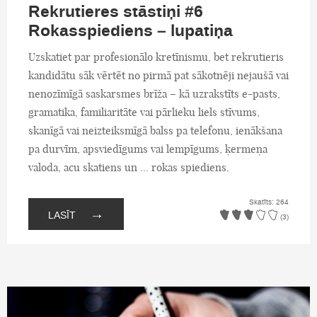
Rekrutieres stāstiņi #6
Rokasspiediens – lupatiņa
Uzskatiet par profesionālo kretīnismu, bet rekrutieris
kandidātu sāk vērtēt no pirmā pat sākotnēji nejaušā vai
nenozīmīgā saskarsmes brīža – kā uzrakstīts e-pasts,
gramatika, familiaritāte vai pārlieku liels stīvums,
skanīgā vai neizteiksmīgā balss pa telefonu, ienākšana
pa durvīm, apsviedīgums vai lempīgums, ķermeņa
valoda, acu skatiens un ... rokas spiediens.
Skatīts: 264
→
LASĪT
(3)