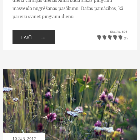
dienā vai šajās dienās Antarktīdā sākas pingvīnu
masveida migrēšanas pasākumi. Dažas pamācības, kā
pareizi svinēt pingvīnu dienu.
Skatīts: 606
→
LASĪT
(3)
10.JŪN, 2012