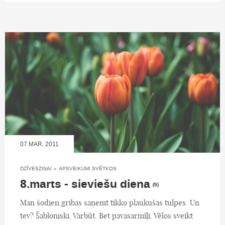
07.MAR, 2011
DZĪVESZIŅAI
»
APSVEIKUMI SVĒTKOS
8.marts - sieviešu diena
(5)
Man šodien gribas saņemt tikko plaukušas tulpes. Un
tev? Šabloniski. Varbūt. Bet pavasarmīļi. Vēlos sveikt