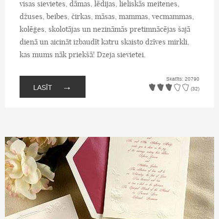
visas sievietes, dāmas, lēdijas, lieliskās meitenes,
džuses, beibes, čirkas, māsas, mammas, vecmammas,
kolēģes, skolotājas un nezināmās pretimnācējas šajā
dienā un aicināt izbaudīt katru skaisto dzīves mirkli,
kas mums nāk priekšā! Dzeja sievietei.
Skatīts: 20790
→
LASĪT
(32)