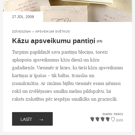
27.JŪL, 2009
DZĪVESZIŅAI
»
APSVEIKUMI SVĒTKOS
Kāzu apsveikumu pantiņi
(15)
Turpinu papildināt savu pantiņu blociņu, šoreiz
apkopošu apsveikumus kāzu dienā un kāzu
gadadienās. Vienmēr ir licies, ka tieši kāzu apsveikumu
kartiņas ir īpašas – tik baltas, trauslas un
izsmalcinātas. Ar zināmu bijību vienmēr esmu ņēmusi
rokā un izvēlējusies smalku melnu pildspalvu, lai
raksts izskatītos pēc iespējas smalkāks un graciozāk.
Skatīts: 66803
→
LASĪT
(110)