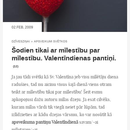
02.FEB, 2009
DZĪVESZIŅAI
»
APSVEIKUMI SVĒTKOS
Šodien tikai ar mīlestību par
mīlestību. Valentīndienas pantiņi.
(12)
Ja jau tādi svētki kā Sv. Valentīna jeb visu mīlētāju diena
radušies, tad nu aicinu visus šajā dienā viens otram
teikt ar mīlestību tikai par mīlestību! Šeit esmu
apkopojusi dažu autoru mīlas dzeju. Ja esat cilvēks,
kuram mīlas vārdi tik viegli neiet pār lūpām, tad
izlīdzieties ar kādu dzejas vārsmu, ko var nosūtīt kā
apsveikuma pantiņu Valentīndienā
savam/-ai
mīļotajam/-ai.