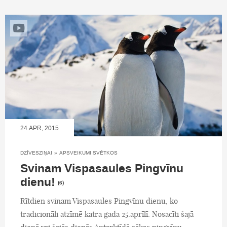
24.APR, 2015
DZĪVESZIŅAI
»
APSVEIKUMI SVĒTKOS
Svinam Vispasaules Pingvīnu
dienu!
(6)
Rītdien svinam Vispasaules Pingvīnu dienu, ko
tradicionāli atzīmē katra gada 25.aprīlī. Nosacīti šajā