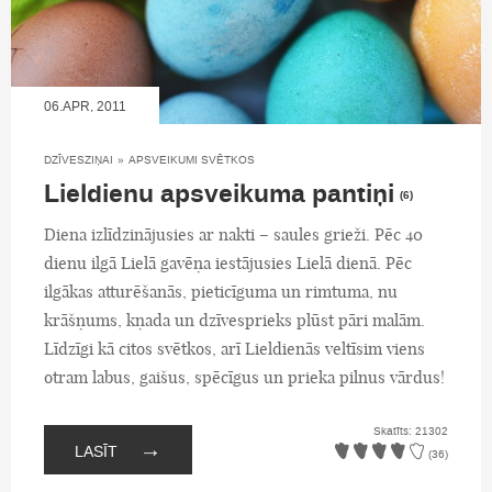
06.APR, 2011
DZĪVESZIŅAI
»
APSVEIKUMI SVĒTKOS
Lieldienu apsveikuma pantiņi
(6)
Diena izlīdzinājusies ar nakti – saules grieži. Pēc 40
dienu ilgā Lielā gavēņa iestājusies Lielā dienā. Pēc
ilgākas atturēšanās, pieticīguma un rimtuma, nu
krāšņums, kņada un dzīvesprieks plūst pāri malām.
Līdzīgi kā citos svētkos, arī Lieldienās veltīsim viens
otram labus, gaišus, spēcīgus un prieka pilnus vārdus!
Skatīts: 21302
→
LASĪT
(36)