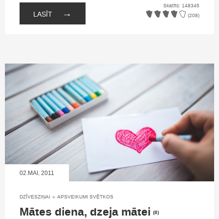
Skatīts: 148345
→
LASĪT
(208)
02.MAI, 2011
DZĪVESZIŅAI
»
APSVEIKUMI SVĒTKOS
Mātes diena, dzeja mātei
(8)