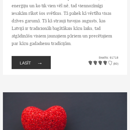
enerģiju un ko tik vien vēl nē, tad viennozīmīgi
iesakām rīkot šos svētkus. Tā paliek kā vērtība visas
dzīves garumā. Tā kā strauji tuvojas augusts, kas
Latvijā ir tradicionāli bagātākais kāzu laiks, tad
atgādināšu visiem jaunajiem pāriem un precētajiem
par kāzu gadadienu tradīcijām.
Skatīts: 91718
→
LASĪT
(80)