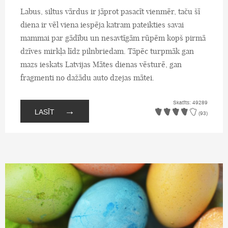
Labus, siltus vārdus ir jāprot pasacīt vienmēr, taču šī
diena ir vēl viena iespēja katram pateikties savai
mammai par gādību un nesavtīgām rūpēm kopš pirmā
dzīves mirkļa līdz pilnbriedam. Tāpēc turpmāk gan
mazs ieskats Latvijas Mātes dienas vēsturē, gan
fragmenti no dažādu auto dzejas mātei.
Skatīts: 49289
→
LASĪT
(93)