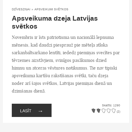
DZĪVESZIŅAI
»
APSVEIKUMI SVĒTKOS
Apsveikuma dzeja Latvijas
svētkos
Novembris ir īsts patriotisma un nacionālā lepnuma
mēnesis, kad daudzi piesprauž pie mēteļa atloka
sarkanbaltsarkano lentīti, iededz piemiņas svecītes par
tēvzemes aizstāvjiem, svinīgos pasākumos dzied
himnu un atceras vēstures notikumus. Tie nav tipiski
apsveikuma kartīšu rakstīšanas svētki, taču dzeja
noder arī šajos svētkos, Latvijas piemiņas dienā un
dzimšanas dienā.
Skatīts: 1290
→
LASĪT
(2)