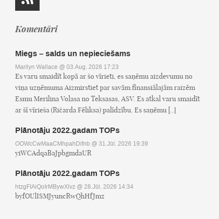
Komentāri
Miegs – salds un nepieciešams
Marilyn Wallace
@ 03.Aug, 2026 17:23
Es varu smaidīt kopā ar šo vīrieti, es saņēmu aizdevumu no
viņa uzņēmuma Aizmirstiet par savām finansiālajām raizēm
Esmu Merilina Volasa no Teksasas, ASV. Es atkal varu smaidīt
ar šī vīrieša (Ričarda Fēliksa) palīdzību. Es saņēmu [..]
Plānotāju 2022.gadam TOPs
OOWcCwMaaCMhpahDifnb
@ 31.Jūl, 2026 19:39
yiWCAdqaBaJpbgmdaUR
Plānotāju 2022.gadam TOPs
htzgFIAiQoIrMBywXlvz
@ 28.Jūl, 2026 14:34
byfOUlISMJyuncRwQhHfJmz