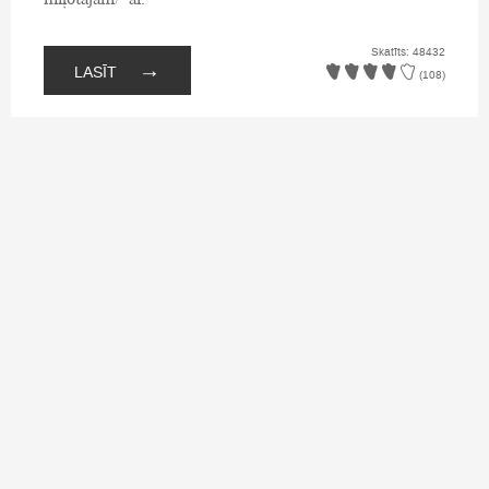
Skatīts: 48432
→
LASĪT
(108)