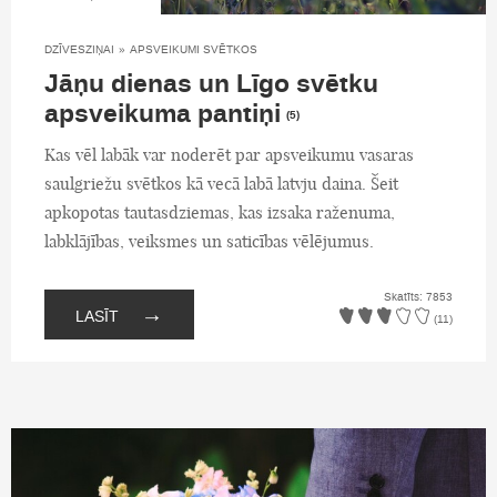
DZĪVESZIŅAI
»
APSVEIKUMI SVĒTKOS
Jāņu dienas un Līgo svētku
apsveikuma pantiņi
(5)
Kas vēl labāk var noderēt par apsveikumu vasaras
saulgriežu svētkos kā vecā labā latvju daina. Šeit
apkopotas tautasdziemas, kas izsaka raženuma,
labklājības, veiksmes un saticības vēlējumus.
Skatīts: 7853
→
LASĪT
(11)