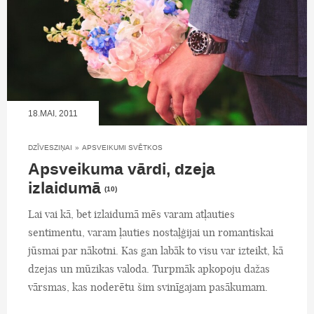
18.MAI, 2011
DZĪVESZIŅAI
»
APSVEIKUMI SVĒTKOS
Apsveikuma vārdi, dzeja
izlaidumā
(10)
Lai vai kā, bet izlaidumā mēs varam atļauties
sentimentu, varam ļauties nostaļģijai un romantiskai
jūsmai par nākotni. Kas gan labāk to visu var izteikt, kā
dzejas un mūzikas valoda. Turpmāk apkopoju dažas
vārsmas, kas noderētu šim svinīgajam pasākumam.