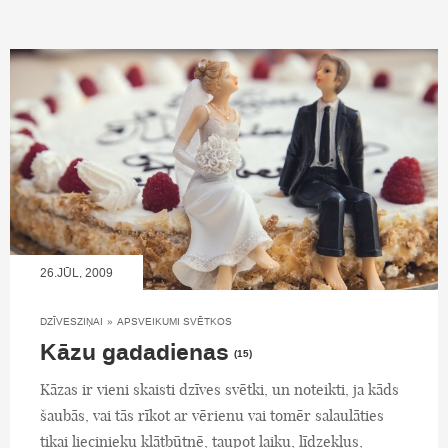
26.JŪL, 2009
DZĪVESZIŅAI
»
APSVEIKUMI SVĒTKOS
Kāzu gadadienas
(15)
Kāzas ir vieni skaisti dzīves svētki, un noteikti, ja kāds
šaubās, vai tās rīkot ar vērienu vai tomēr salaulāties
tikai liecinieku klātbūtnē, taupot laiku, līdzekļus,