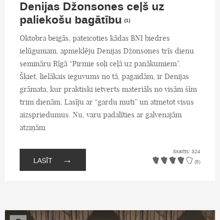
Denijas Džonsones ceļš uz
paliekošu bagātību
(1)
Oktobra beigās, pateicoties kādas BNI biedres
ielūgumam, apmeklēju Denijas Džonsones trīs dienu
semināru Rīgā “Pirmie soļi ceļā uz panākumiem”.
Šķiet, lielākais ieguvums no tā, pagaidām, ir Denijas
grāmata, kur praktiski ietverts materiāls no visām šīm
trim dienām. Lasīju ar “gardu muti” un atmetot visus
aizspriedumus. Nu, varu padalīties ar galvenajām
atziņām.
Skatīts: 324
→
LASĪT
(5)