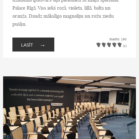
Palace Rīgā. Viss iekš rozā, violeta, lillā, balta un
oranža. Daudz mākslīgo magnoliju un rožu ziedu
pušķu.
Skatīts: 190
→
LASĪT
(1)