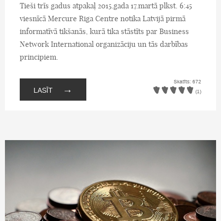
Tieši trīs gadus atpakaļ 2015.gada 17.martā plkst. 6:45
viesnīcā Mercure Riga Centre notika Latvijā pirmā
informatīvā tikšanās, kurā tika stāstīts par Business
Network International organizāciju un tās darbības
principiem.
Skatīts: 672
→
LASĪT
(1)