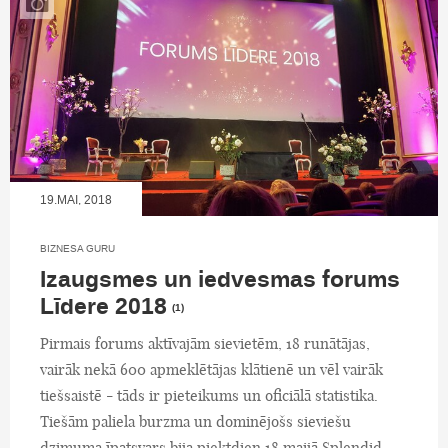
19.MAI, 2018
BIZNESA GURU
Izaugsmes un iedvesmas forums
Līdere 2018
(1)
Pirmais forums aktīvajām sievietēm, 18 runātājas,
vairāk nekā 600 apmeklētājas klātienē un vēl vairāk
tiešsaistē - tāds ir pieteikums un oficiālā statistika.
Tiešām paliela burzma un dominējošs sieviešu
dzimuma īpatsvars bija piektdien 18.maijā Splendid