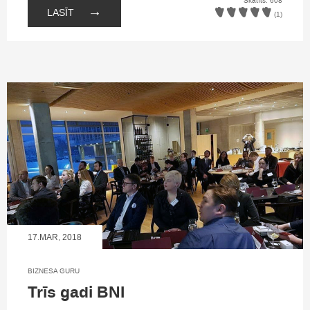
Skatīts: 608
→
LASĪT
(1)
17.MAR, 2018
BIZNESA GURU
Trīs gadi BNI