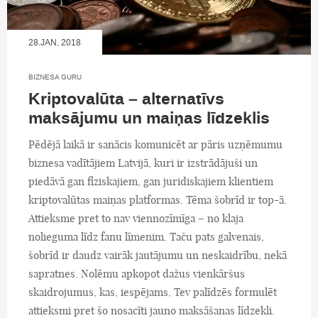
28.JAN, 2018
BIZNESA GURU
Kriptovalūta – alternatīvs
maksājumu un maiņas līdzeklis
Pēdējā laikā ir sanācis komunicēt ar pāris uzņēmumu
biznesa vadītājiem Latvijā, kuri ir izstrādājuši un
piedāvā gan fiziskajiem, gan juridiskajiem klientiem
kriptovalūtas maiņas platformas. Tēma šobrīd ir top-ā.
Attieksme pret to nav viennozīmīga – no klaja
nolieguma līdz fanu līmenim. Taču pats galvenais,
šobrīd ir daudz vairāk jautājumu un neskaidrību, nekā
sapratnes. Nolēmu apkopot dažus vienkāršus
skaidrojumus, kas, iespējams, Tev palīdzēs formulēt
attieksmi pret šo nosacīti jauno maksāšanas līdzekli.