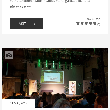
veikt konfidenciālus zvanus vai organizēt biznesa
tikšanās u.tml.
Skatīts: 356
→
LASĪT
(3)
31.MAI, 2017