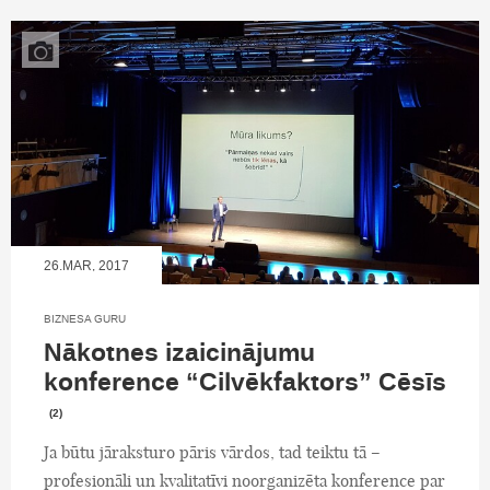
26.MAR, 2017
BIZNESA GURU
Nākotnes izaicinājumu
konference “Cilvēkfaktors” Cēsīs
(2)
Ja būtu jāraksturo pāris vārdos, tad teiktu tā –
profesionāli un kvalitatīvi noorganizēta konference par