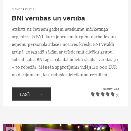
BIZNESA GURU
BNI vērtības un vērtība
Atskats uz četriem gadiem ieteikumu mārketinga
organizācijā BNI, kurā joprojām turpinu darboties un
ieņemu personāla atlases nozares krēslu BNI Vivaldi
grupā. 2015.gadā sākām ar trīsdesmit cilvēku grupu,
šobrīd katra BNI agrā rīta dalībnieku skaits svārstās 50
– 70 robežās. Mēneša apgrozījums vidēji 110 000 EUR
no darījumiem, kas radušies ieteikumu rezultātā.
Skatīts: 444
→
LASĪT
(2)