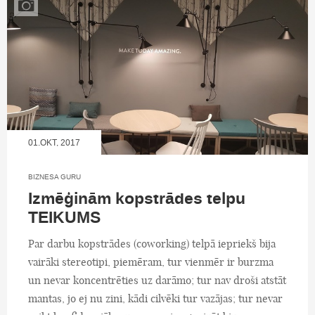
01.OKT, 2017
BIZNESA GURU
Izmēģinām kopstrādes telpu
TEIKUMS
Par darbu kopstrādes (coworking) telpā iepriekš bija
vairāki stereotipi, piemēram, tur vienmēr ir burzma
un nevar koncentrēties uz darāmo; tur nav droši atstāt
mantas, jo ej nu zini, kādi cilvēki tur vazājas; tur nevar