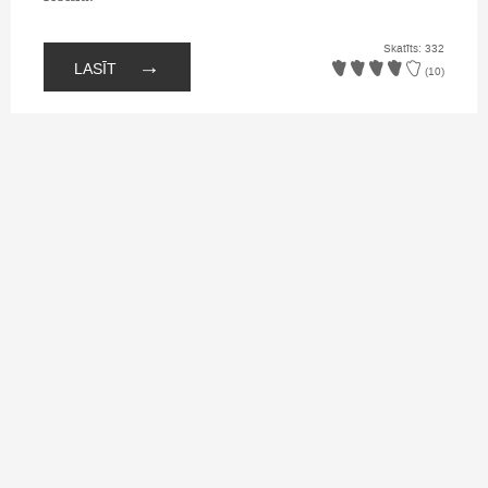
Skatīts: 332
→
LASĪT
(10)