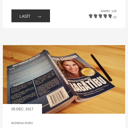
Skatīts: 128
→
LASĪT
(2)
05.DEC, 2017
BIZNESA GURU