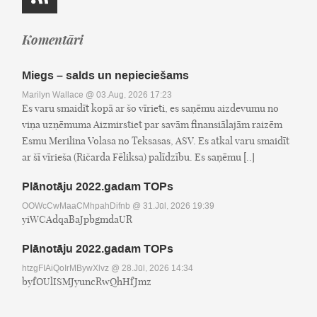
Komentāri
Miegs – salds un nepieciešams
Marilyn Wallace
@ 03.Aug, 2026 17:23
Es varu smaidīt kopā ar šo vīrieti, es saņēmu aizdevumu no
viņa uzņēmuma Aizmirstiet par savām finansiālajām raizēm
Esmu Merilina Volasa no Teksasas, ASV. Es atkal varu smaidīt
ar šī vīrieša (Ričarda Fēliksa) palīdzību. Es saņēmu [..]
Plānotāju 2022.gadam TOPs
OOWcCwMaaCMhpahDifnb
@ 31.Jūl, 2026 19:39
yiWCAdqaBaJpbgmdaUR
Plānotāju 2022.gadam TOPs
htzgFIAiQoIrMBywXlvz
@ 28.Jūl, 2026 14:34
byfOUlISMJyuncRwQhHfJmz