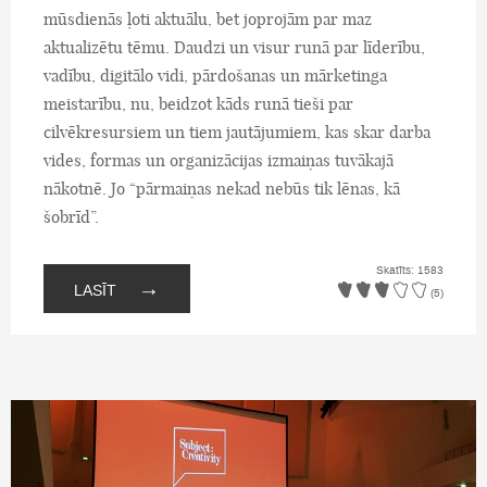
mūsdienās ļoti aktuālu, bet joprojām par maz
aktualizētu tēmu. Daudzi un visur runā par līderību,
vadību, digitālo vidi, pārdošanas un mārketinga
meistarību, nu, beidzot kāds runā tieši par
cilvēkresursiem un tiem jautājumiem, kas skar darba
vides, formas un organizācijas izmaiņas tuvākajā
nākotnē. Jo “pārmaiņas nekad nebūs tik lēnas, kā
šobrīd”.
Skatīts: 1583
→
LASĪT
(5)