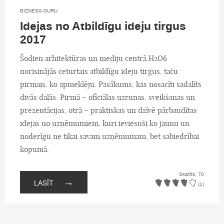
BIZNESA GURU
Idejas no Atbildīgu ideju tirgus
2017
Šodien arhitektūras un mediju centrā H2O6
norisinājās ceturtais atbildīgu ideju tirgus, taču
pirmais, ko apmeklēju. Pasākums, kas nosacīti sadalīts
divās daļās. Pirmā – oficiālas uzrunas, sveikšanas un
prezentācijas, otrā – praktiskas un dzīvē pārbaudītas
idejas no uzņēmumiem, kuri ieviesuši ko jaunu un
noderīgu ne tikai savam uzņēmumam, bet sabiedrībai
kopumā.
Skatīts: 70
→
LASĪT
(1)