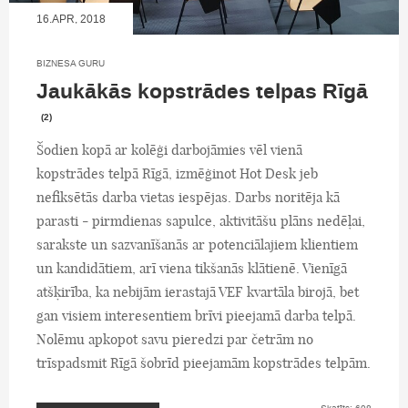
16.APR, 2018
BIZNESA GURU
Jaukākās kopstrādes telpas Rīgā
(2)
Šodien kopā ar kolēģi darbojāmies vēl vienā
kopstrādes telpā Rīgā, izmēģinot Hot Desk jeb
nefiksētās darba vietas iespējas. Darbs noritēja kā
parasti - pirmdienas sapulce, aktivitāšu plāns nedēļai,
sarakste un sazvanīšanās ar potenciālajiem klientiem
un kandidātiem, arī viena tikšanās klātienē. Vienīgā
atšķirība, ka nebijām ierastajā VEF kvartāla birojā, bet
gan visiem interesentiem brīvi pieejamā darba telpā.
Nolēmu apkopot savu pieredzi par četrām no
trīspadsmit Rīgā šobrīd pieejamām kopstrādes telpām.