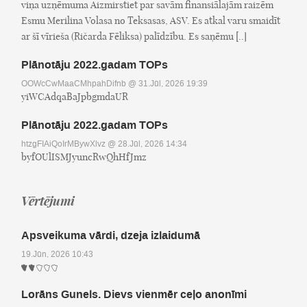
viņa uzņēmuma Aizmirstiet par savām finansiālajām raizēm
Esmu Merilina Volasa no Teksasas, ASV. Es atkal varu smaidīt
ar šī vīrieša (Ričarda Fēliksa) palīdzību. Es saņēmu [..]
Plānotāju 2022.gadam TOPs
OOWcCwMaaCMhpahDifnb
@ 31.Jūl, 2026 19:39
yiWCAdqaBaJpbgmdaUR
Plānotāju 2022.gadam TOPs
htzgFIAiQoIrMBywXlvz
@ 28.Jūl, 2026 14:34
byfOUlISMJyuncRwQhHfJmz
Vērtējumi
Apsveikuma vārdi, dzeja izlaidumā
19.Jūn, 2026 10:43
Lorāns Gunels. Dievs vienmēr ceļo anonīmi