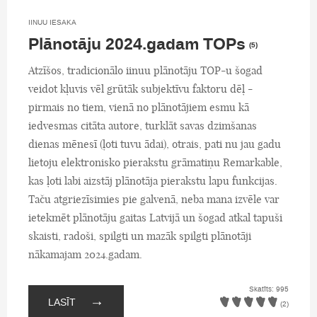
IINUU IESAKA
Plānotāju 2024.gadam TOPs
(5)
Atzīšos, tradicionālo iinuu plānotāju TOP-u šogad
veidot kļuvis vēl grūtāk subjektīvu faktoru dēļ -
pirmais no tiem, vienā no plānotājiem esmu kā
iedvesmas citāta autore, turklāt savas dzimšanas
dienas mēnesī (ļoti tuvu ādai), otrais, pati nu jau gadu
lietoju elektronisko pierakstu grāmatiņu Remarkable,
kas ļoti labi aizstāj plānotāja pierakstu lapu funkcijas.
Taču atgriezīsimies pie galvenā, neba mana izvēle var
ietekmēt plānotāju gaitas Latvijā un šogad atkal tapuši
skaisti, radoši, spilgti un mazāk spilgti plānotāji
nākamajam 2024.gadam.
Skatīts: 995
→
LASĪT
(2)