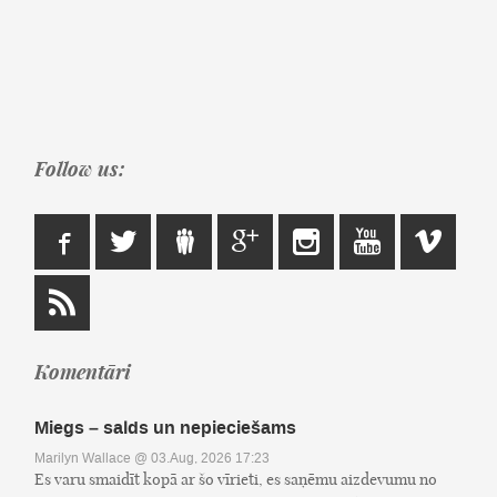
Follow us:
Komentāri
Miegs – salds un nepieciešams
Marilyn Wallace
@ 03.Aug, 2026 17:23
Es varu smaidīt kopā ar šo vīrieti, es saņēmu aizdevumu no