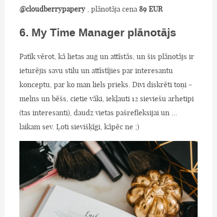
@cloudberrypapery
, plānotāja cena
89 EUR
6. My Time Manager plānotājs
Patīk vērot, kā lietas aug un attīstās, un šis plānotājs ir
ieturējis savu stilu un attīstījies par interesantu
konceptu, par ko man liels prieks. Divi diskrēti toņi -
melns un bēšs, cietie vāki, iekļauti 12 sieviešu arhetipi
(tas interesanti), daudz vietas pašrefleksijai un ...
laikam sev. Ļoti sievišķīgi, kāpēc ne ;)