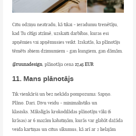
Citu odziņu neatradu, kā tikai - ieradumu trenētāju,
kad Tu cītīgi atzīmē, uzskaiti darbības, kuras esi
apņēmies vai apņēmusies veikt. Izskatās, ka plānotājs
tēmēts abiem dzimumiem - gan kungiem, gan dāmām.
@ruunadesign
, plānotāja cena
27,45 EUR
11. Mans plānotājs
Tik vienkārši un bez nekāda pompozuma: Sapņo.
Plāno. Dari. Divu veidu - minimalistiks un
klasisks. Mākslīgās krokodilādas plānotāju vāki (6
krāsas) ar 6 mazām kabatiņām, kurās var glabāt dažāda
veida kartiņas un citus sīkumus, kā arī ar 2 lielajām