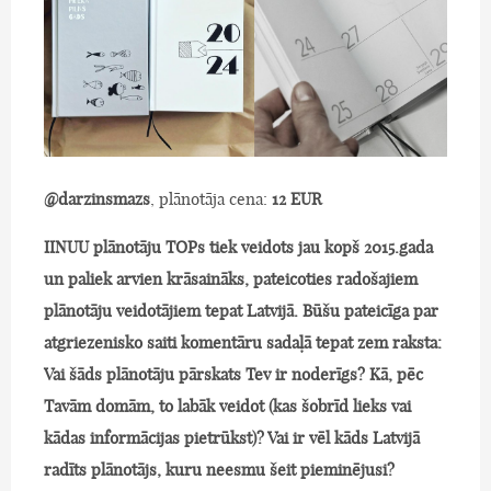
@darzinsmazs
, plānotāja cena:
12 EUR
IINUU plānotāju TOPs tiek veidots jau kopš 2015.gada
un paliek arvien krāsaināks, pateicoties radošajiem
plānotāju veidotājiem tepat Latvijā. Būšu pateicīga par
atgriezenisko saiti komentāru sadaļā tepat zem raksta:
Vai šāds plānotāju pārskats Tev ir noderīgs? Kā, pēc
Tavām domām, to labāk veidot (kas šobrīd lieks vai
kādas informācijas pietrūkst)? Vai ir vēl kāds Latvijā
radīts plānotājs, kuru neesmu šeit pieminējusi?