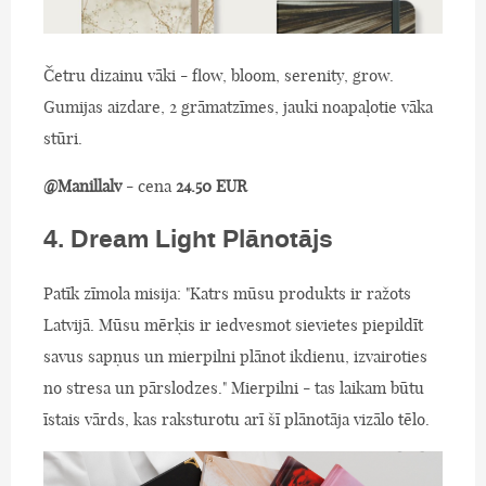
Četru dizainu vāki - flow, bloom, serenity, grow.
Gumijas aizdare, 2 grāmatzīmes, jauki noapaļotie vāka
stūri.
@Manillalv
- cena
24.50 EUR
4. Dream Light Plānotājs
Patīk zīmola misija: "Katrs mūsu produkts ir ražots
Latvijā. Mūsu mērķis ir iedvesmot sievietes piepildīt
savus sapņus un mierpilni plānot ikdienu, izvairoties
no stresa un pārslodzes." Mierpilni - tas laikam būtu
īstais vārds, kas raksturotu arī šī plānotāja vizālo tēlo.