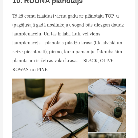
10. RUUNA plānotājs
Tā kā esmu izlaidusi vienu gadu ar plānotaju TOP-u
(pagājušajā gadā noslinkoju), šogad būs diezgan daudz
jaunpienācēju. Un tas ir labi. Lūk, vēl viens
jaunpienācējs - plānotājs pīlādžu krāsā (tik latviski un
reizē piesātināti), pirmo, kuru pamanīju. Īstenībā šim
plānotājam ir četras vāku krāsas - BLACK, OLIVE,
ROWAN un PINE.