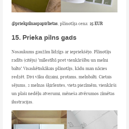
@priekpilnaspapirlietas
, plānotāja cena:
25 EUR
15. Prieka pilns gads
Nosaukums gaužām līdzīgs ar iepriekšējo. Plānotājs
radīts (citēju) "mīlestībā pret vienkāršību un melni
balto". Visaskētiskākais plānotājs, kādu man nācies
redzēt. Divi vāku dizaini, protams, melnbalti. Cietais
sējums, 2 melnas šķirlentes, vieta piezīmēm, vienkārši
un plaši nedēļu atverumi, mēneša atvērumos zīmētas
ilustracijas.