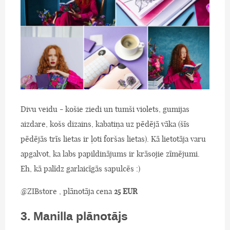
Divu veidu - košie ziedi un tumši violets, gumijas
aizdare, košs dizains, kabatiņa uz pēdējā vāka (šīs
pēdējās trīs lietas ir ļoti foršas lietas). Kā lietotāja varu
apgalvot, ka labs papildinājums ir krāsojie zīmējumi.
Eh, kā palīdz garlaicīgās sapulcēs :)
@ZIBstore , plānotāja cena
25 EUR
3. Manilla plānotājs