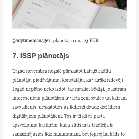
@mytimemanager
, plānotāja cena
23 EUR
7. ISSP plānotājs
Tagad novembra nogalē pārskatot Latvijā radītu
plānotāju piedāvājumu, konstatēju, ka vairāki izdevēji
šogad neplāno neko izdot, tas mazliet bēdīgi, jo katram
interesentam plānotājam ir vieta zem saules un katram
savs klients, neskatoties uz ikdienā daudz dažādiem
digitālajiem plānotājiem. Tas ir tā kā ar pasta
apsveikumu kartiņām, kuru sūtīšanas tradīcija ir
samazinājusies līdz minimumam, bet joprojām kāds to