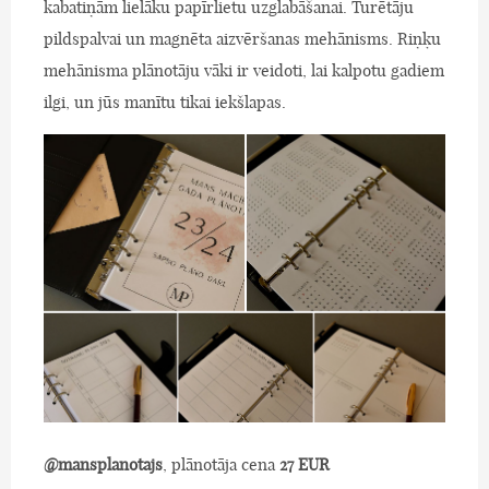
kabatiņām lielāku papīrlietu uzglabāšanai. Turētāju
pildspalvai un magnēta aizvēršanas mehānisms. Riņķu
mehānisma plānotāju vāki ir veidoti, lai kalpotu gadiem
ilgi, un jūs manītu tikai iekšlapas.
@mansplanotajs
, plānotāja cena
27 EUR