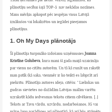
plānotāju secībai šajā TOP-ā nav nekādas nozīmes.
Mans mērķis apkopot pēc iespējas visus Latvijā
iznākušos vai lokalizētos un iegādei pieejamos
plānotājus.
1. Oh My Days plānotājs
Šī plānotāja turpmāko izdošanu uzņēmusies
Joanna
Kristīne Golubeva
, kura mani šī gada maijā uzaicināja
par vienu no citātu autorēm. Un tā kā runāt un rakstīt
man patīk (kā saka, vienmēr ir ko teikt) es labprāt arī
piekritu. Plānotāja autores ideja, citēšu: " Lieliskas un
gudras sievietes no dažādām Latvijas malām varētu
uzrakstīt kādu iedvesmas tekstu citiem cilvēkiem. [..]
Teksts ar Tavu vārdu, uzvārdu, nodarbošanos, IG vai
mājas lapu parādīsies arī plānotājā, kā arī būs atzīmēts