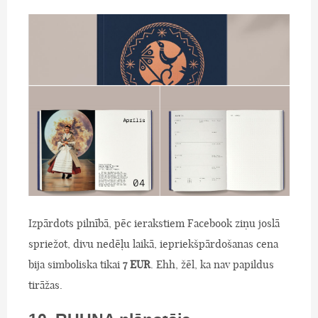
Izpārdots pilnībā, pēc ierakstiem Facebook ziņu joslā
spriežot, divu nedēļu laikā, iepriekšpārdošanas cena
bija simboliska tikai
7 EUR
. Ehh, žēl, ka nav papildus
tirāžas.