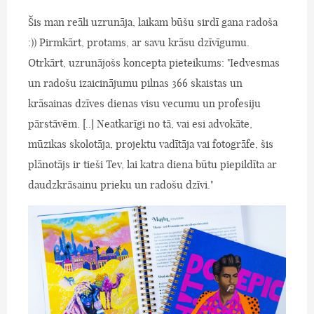
Šis man reāli uzrunāja, laikam būšu sirdī gana radoša
:)) Pirmkārt, protams, ar savu krāsu dzīvīgumu.
Otrkārt, uzrunājošs koncepta pieteikums: "Iedvesmas
un radošu izaicinājumu pilnas 366 skaistas un
krāsainas dzīves dienas visu vecumu un profesiju
pārstāvēm. [..] Neatkarīgi no tā, vai esi advokāte,
mūzikas skolotāja, projektu vadītāja vai fotogrāfe, šis
plānotājs ir tieši Tev, lai katra diena būtu piepildīta ar
daudzkrāsainu prieku un radošu dzīvi."