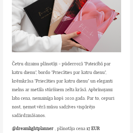
Četru dizainu plānotāji - pūderrozā "Pateicībā par
katru dienu", bordo "Priecāties par katru dienu",
krēmkrāsa "Priecāties par katru dienu" un eleganti
melns ar metāla stūrīšiem zelta krāsā. Apbrīnojami
laba cena, nemainīga kopš 2020.gada. Par to, cepuri
nost, ņemot vērā mūsu sadzīves vispārējo
sadārdzināšanos.
@dreamlightplanner
, plānotāja cena
17 EUR