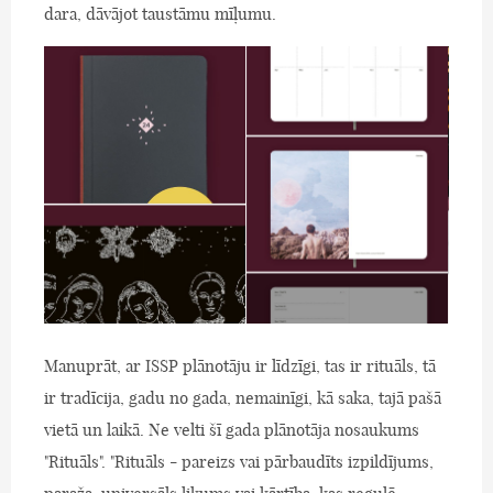
dara, dāvājot taustāmu mīļumu.
Manuprāt, ar ISSP plānotāju ir līdzīgi, tas ir rituāls, tā
ir tradīcija, gadu no gada, nemainīgi, kā saka, tajā pašā
vietā un laikā. Ne velti šī gada plānotāja nosaukums
"Rituāls". "Rituāls - pareizs vai pārbaudīts izpildījums,