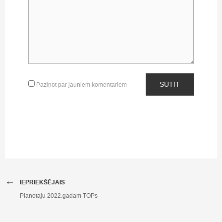
SŪTĪT
Paziņot par jauniem komentāriem
←
IEPRIEKŠĒJAIS
Plānotāju 2022.gadam TOPs