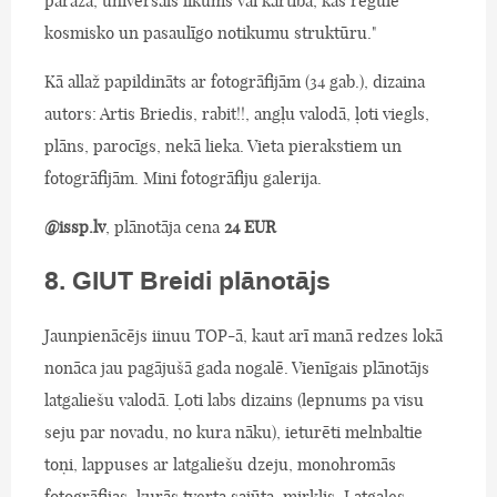
paraža, universāls likums vai kārtība, kas regulē
kosmisko un pasaulīgo notikumu struktūru."
Kā allaž papildināts ar fotogrāfijām (34 gab.), dizaina
autors: Artis Briedis, rabit!!, angļu valodā, ļoti viegls,
plāns, parocīgs, nekā lieka. Vieta pierakstiem un
fotogrāfijām. Mini fotogrāfiju galerija.
@issp.lv
, plānotāja cena
24 EUR
8. GIUT Breidi plānotājs
Jaunpienācējs iinuu TOP-ā, kaut arī manā redzes lokā
nonāca jau pagājušā gada nogalē. Vienīgais plānotājs
latgaliešu valodā. Ļoti labs dizains (lepnums pa visu
seju par novadu, no kura nāku), ieturēti melnbaltie
toņi, lappuses ar latgaliešu dzeju, monohromās
fotogrāfijas, kurās tverta sajūta, mirklis, Latgales