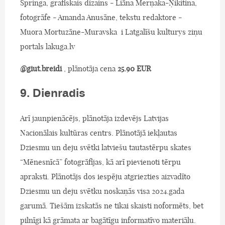
Springa, grafiskais dizains - Liāna Merņaka-Ņikitina,
fotogrāfe - Amanda Anusāne, tekstu redaktore -
Muora Mortuzāne-Muravska i Latgalīšu kulturys ziņu
portals lakuga.lv
@giut.breidi
, plānotāja cena
25.90 EUR
9. Dienradis
Arī jaunpienācējs, plānotāja izdevējs Latvijas
Nacionālais kultūras centrs. Plānotājā iekļautas
Dziesmu un deju svētki latviešu tautastērpu skates
“Mēnesnīcā” fotogrāfijas, kā arī pievienoti tērpu
apraksti. Plānotājs dos iespēju atgriezties aizvadīto
Dziesmu un deju svētku noskaņās visa 2024.gada
garumā. Tiešām izskatās ne tikai skaisti noformēts, bet
pilnīgi kā grāmata ar bagātīgu informatīvo materiālu.