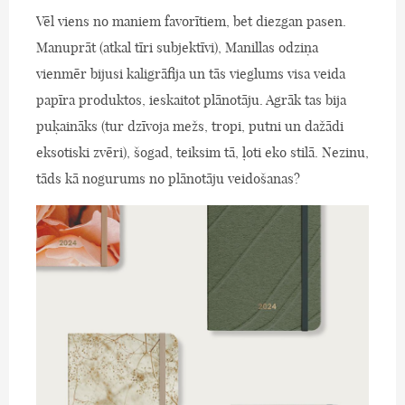
Vēl viens no maniem favorītiem, bet diezgan pasen.
Manuprāt (atkal tīri subjektīvi), Manillas odziņa
vienmēr bijusi kaligrāfija un tās vieglums visa veida
papīra produktos, ieskaitot plānotāju. Agrāk tas bija
puķaināks (tur dzīvoja mežs, tropi, putni un dažādi
eksotiski zvēri), šogad, teiksim tā, ļoti eko stilā. Nezinu,
tāds kā nogurums no plānotāju veidošanas?