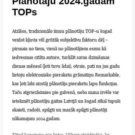
Plānotāju 2024.gadam
TOPs
Atzīšos, tradicionālo iinuu plānotāju TOP-u šogad
veidot kļuvis vēl grūtāk subjektīvu faktoru dēļ -
pirmais no tiem, vienā no plānotājiem esmu kā
iedvesmas citāta autore, turklāt savas dzimšanas
dienas mēnesī (ļoti tuvu ādai), otrais, pati nu jau gadu
lietoju elektronisko pierakstu grāmatiņu Remarkable,
kas ļoti labi aizstāj plānotāja pierakstu lapu funkcijas.
Taču atgriezīsimies pie galvenā, neba mana izvēle var
ietekmēt plānotāju gaitas Latvijā un šogad atkal tapuši
skaisti, radoši, spilgti un mazāk spilgti plānotāji
nākamajam 2024.gadam.
Tātad ķersimies pie lietas. Vēlreiz atgādināšu, ka