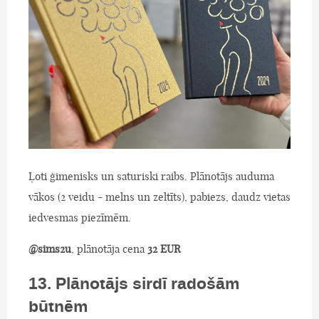
Ļoti ģimenisks un saturiski raibs. Plānotājs auduma
vākos (2 veidu - melns un zeltīts), pabiezs, daudz vietas
iedvesmas piezīmēm.
@sims2u
, plānotāja cena
32 EUR
13. Plānotājs sirdī radošām
būtnēm