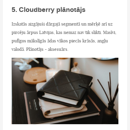
5. Cloudberry plānotājs
Izskatās aizgājuši dārgajā segmentā un mērķē arī uz
pircēju ārpus Latvijas, kas nemaz nav tik slikti. Masīvi,
pufīgos mākslīgās ādas vākos piecās krāsās, angļu
valodā. Plānotājs - aksesuārs.