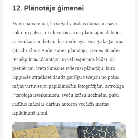
12. Plānotājs ģimenei
Esmu pamanījusi, ka šogad vairākas dāmas uz savu
roku un galvu, ir izdevušas savus plānotājus, daloties
ar vienkāršām lietām, kas noderīgas visa gada garumā
(atradu Elīnas Andersones plānotāju, Lienes Strodes
"Priekpilnais plānotājs" un vēl iespējams kāds). Kā,
piemēram, Iveta Simsone izdevusi plānotāju, kura
lappusēs atradīsiet daudz garšīgu recepšu no pašas
mājas virtuves ar papildinošām fotogrāfijām, astrologa
/ tarologa ieteikumiem, sveču krāsu nozīmēm, pašu
radītus mākslas darbus autores vecākās meitas
izpildījumā u.tml.