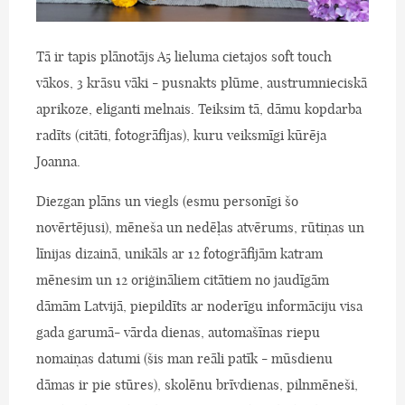
Tā ir tapis plānotājs A5 lieluma cietajos soft touch
vākos, 3 krāsu vāki - pusnakts plūme, austrumnieciskā
aprikoze, eliganti melnais. Teiksim tā, dāmu kopdarba
radīts (citāti, fotogrāfijas), kuru veiksmīgi kūrēja
Joanna.
Diezgan plāns un viegls (esmu personīgi šo
novērtējusi), mēneša un nedēļas atvērums, rūtiņas un
līnijas dizainā, unikāls ar 12 fotogrāfijām katram
mēnesim un 12 oriģināliem citātiem no jaudīgām
dāmām Latvijā, piepildīts ar noderīgu informāciju visa
gada garumā- vārda dienas, automašīnas riepu
nomaiņas datumi (šis man reāli patīk - mūsdienu
dāmas ir pie stūres), skolēnu brīvdienas, pilnmēneši,