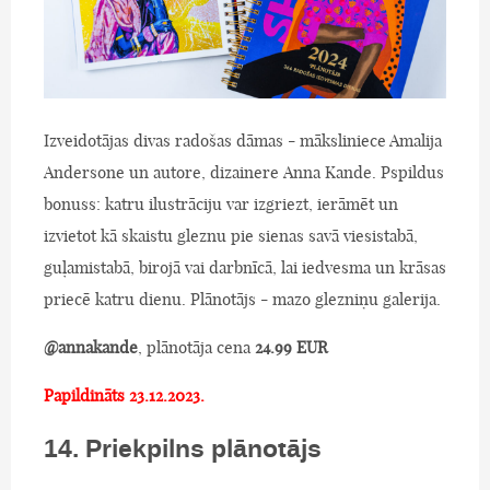
Izveidotājas divas radošas dāmas - māksliniece Amalija
Andersone un autore, dizainere Anna Kande. Pspildus
bonuss: katru ilustrāciju var izgriezt, ierāmēt un
izvietot kā skaistu gleznu pie sienas savā viesistabā,
guļamistabā, birojā vai darbnīcā, lai iedvesma un krāsas
priecē katru dienu. Plānotājs - mazo glezniņu galerija.
@annakande
, plānotāja cena
24.99 EUR
Papildināts 23.12.2023.
14. Priekpilns plānotājs