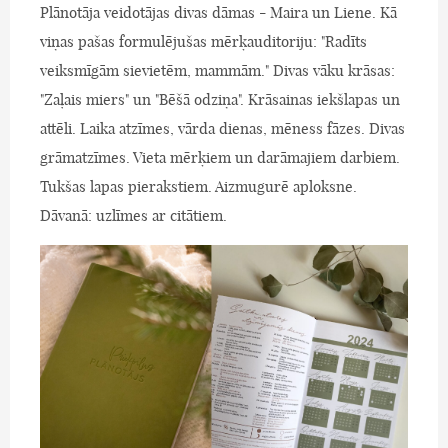
Plānotāja veidotājas divas dāmas - Maira un Liene. Kā
viņas pašas formulējušas mērķauditoriju: "Radīts
veiksmīgām sievietēm, mammām." Divas vāku krāsas:
"Zaļais miers" un "Bēšā odziņa". Krāsainas iekšlapas un
attēli. Laika atzīmes, vārda dienas, mēness fāzes. Divas
grāmatzīmes. Vieta mērķiem un darāmajiem darbiem.
Tukšas lapas pierakstiem. Aizmugurē aploksne.
Dāvanā: uzlīmes ar citātiem.