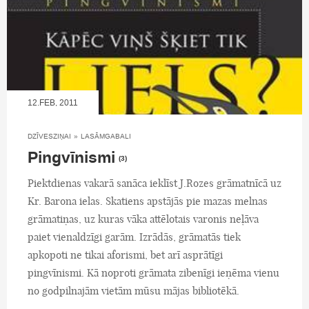
12.FEB, 2011
DZĪVESZIŅAI
»
LASĀMGABALI
Pingvīnismi
(3)
Piektdienas vakarā sanāca ieklīst J.Rozes grāmatnīcā uz
Kr. Barona ielas. Skatiens apstājās pie mazas melnas
grāmatiņas, uz kuras vāka attēlotais varonis neļāva
paiet vienaldzīgi garām. Izrādās, grāmatās tiek
apkopoti ne tikai aforismi, bet arī asprātīgi
pingvīnismi. Kā noproti grāmata zibenīgi ieņēma vienu
no godpilnajām vietām mūsu mājas bibliotēkā.