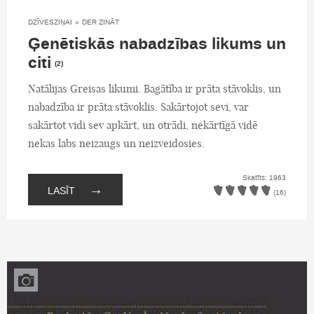
DZĪVESZIŅAI
»
DER ZINĀT
Ģenētiskās nabadzības likums un
citi
(2)
Natālijas Greisas likumi. Bagātība ir prāta stāvoklis, un
nabadzība ir prāta stāvoklis. Sakārtojot sevi, var
sakārtot vidi sev apkārt, un otrādi, nekārtīgā vidē
nekas labs neizaugs un neizveidosies.
Skatīts: 1963
→
LASĪT
(16)