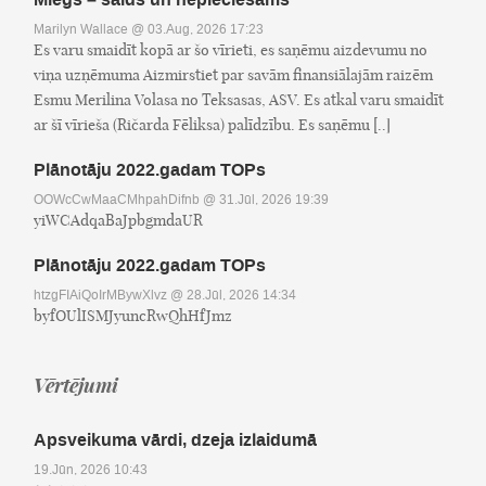
Marilyn Wallace
@ 03.Aug, 2026 17:23
Es varu smaidīt kopā ar šo vīrieti, es saņēmu aizdevumu no
viņa uzņēmuma Aizmirstiet par savām finansiālajām raizēm
Esmu Merilina Volasa no Teksasas, ASV. Es atkal varu smaidīt
ar šī vīrieša (Ričarda Fēliksa) palīdzību. Es saņēmu [..]
Plānotāju 2022.gadam TOPs
OOWcCwMaaCMhpahDifnb
@ 31.Jūl, 2026 19:39
yiWCAdqaBaJpbgmdaUR
Plānotāju 2022.gadam TOPs
htzgFIAiQoIrMBywXlvz
@ 28.Jūl, 2026 14:34
byfOUlISMJyuncRwQhHfJmz
Vērtējumi
Apsveikuma vārdi, dzeja izlaidumā
19.Jūn, 2026 10:43