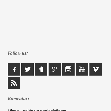
Follow us:
Komentāri
Miegs – salds un nepieciešams