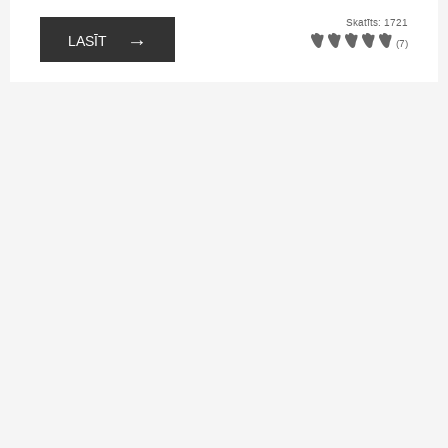
Skatīts: 1721
→
LASĪT
(7)