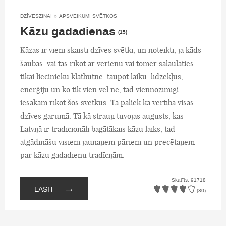
DZĪVESZIŅAI
»
APSVEIKUMI SVĒTKOS
Kāzu gadadienas
(15)
Kāzas ir vieni skaisti dzīves svētki, un noteikti, ja kāds
šaubās, vai tās rīkot ar vērienu vai tomēr salaulāties
tikai liecinieku klātbūtnē, taupot laiku, līdzekļus,
enerģiju un ko tik vien vēl nē, tad viennozīmīgi
iesakām rīkot šos svētkus. Tā paliek kā vērtība visas
dzīves garumā. Tā kā strauji tuvojas augusts, kas
Latvijā ir tradicionāli bagātākais kāzu laiks, tad
atgādināšu visiem jaunajiem pāriem un precētajiem
par kāzu gadadienu tradīcijām.
Skatīts: 91718
→
LASĪT
(80)