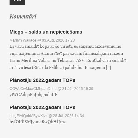
Komentāri
Miegs – salds un nepieciešams
Marilyn Wallace
@ 03.Aug, 2026 17:23
Es varu smaidīt kopā ar šo vīrieti, es saņēmu aizdevumu no
viņa uzņēmuma Aizmirstiet par savām finansiālajām raizēm
Esmu Merilina Volasa no Teksasas, ASV. Es atkal varu smaidīt
ar šī vīrieša (Ričarda Fēliksa) palīdzību. Es saņēmu [..]
Plānotāju 2022.gadam TOPs
OOWcCwMaaCMhpahDifnb
@ 31.Jūl, 2026 19:39
yiWCAdqaBaJpbgmdaUR
Plānotāju 2022.gadam TOPs
htzgFIAiQoIrMBywXlvz
@ 28.Jūl, 2026 14:34
byfOUlISMJyuncRwQhHfJmz