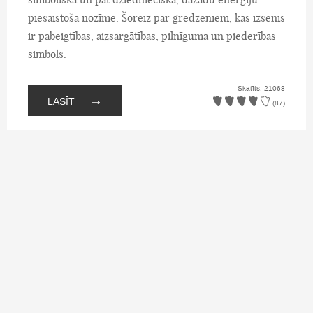
piesaistoša nozīme. Šoreiz par gredzeniem, kas izsenis
ir pabeigtības, aizsargātības, pilnīguma un piederības
simbols.
Skatīts: 21068
→
LASĪT
(87)