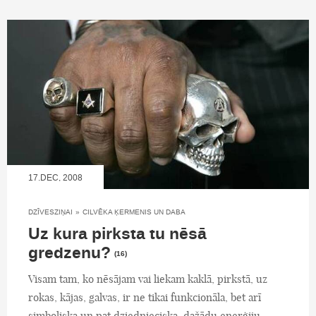
17.DEC, 2008
DZĪVESZIŅAI
»
CILVĒKA ĶERMENIS UN DABA
Uz kura pirksta tu nēsā
gredzenu?
(16)
Visam tam, ko nēsājam vai liekam kaklā, pirkstā, uz
rokas, kājas, galvas, ir ne tikai funkcionāla, bet arī
simboliska un pat dziednieciska, dažādu enerģiju