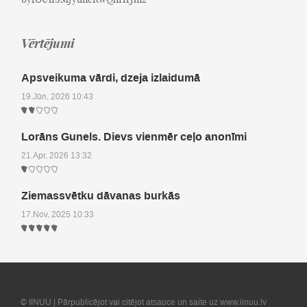
Vērtējumi
Apsveikuma vārdi, dzeja izlaidumā
19.Jūn, 2026 10:43
Lorāns Gunels. Dievs vienmēr ceļo anonīmi
21.Apr, 2026 13:32
Ziemassvētku dāvanas burkās
17.Nov, 2025 10:33
© IINUU | Pārpublicējot vai citējot atsauce un saite uz www.iinuu.lv