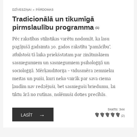
DZĪVESZIŅAI
»
PĀRDOMAS
Tradicionālā un tikumīgā
pirmslaulību programma
(1)
Pēc rakstības stilistikas varētu nodomāt, ka lasu
pagājušā gadsimta 30. gados rakstītu "pamācību",
atbilstoši tā laika priekšstatam par zinātniskiem
sasniegumiem un sasniegumiem psiholoģijā un
socioloģijā. Mērķauditorija - vidusmēra zemnieku
meitas un puiši, kuri neko vairāk par sava ciema
ļaudīm nav redzējuši, bet sasnieguši briedumu, lai
tiktu ārā no rutīnas, nolēmuši doties precībās.
Skatīts: 344
→
LASĪT
(2)