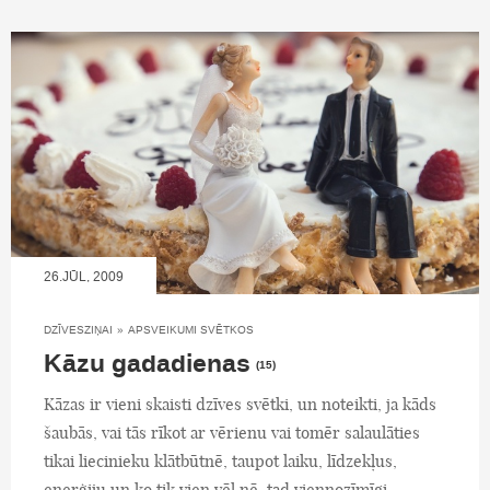
26.JŪL, 2009
DZĪVESZIŅAI
»
APSVEIKUMI SVĒTKOS
Kāzu gadadienas
(15)
Kāzas ir vieni skaisti dzīves svētki, un noteikti, ja kāds
šaubās, vai tās rīkot ar vērienu vai tomēr salaulāties
tikai liecinieku klātbūtnē, taupot laiku, līdzekļus,
enerģiju un ko tik vien vēl nē, tad viennozīmīgi