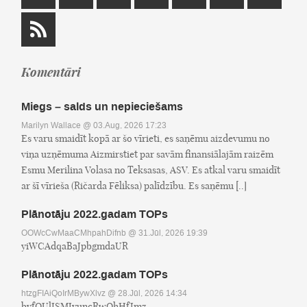
Komentāri
Miegs – salds un nepieciešams
Marilyn Wallace
@ 03.Aug, 2026 17:23
Es varu smaidīt kopā ar šo vīrieti, es saņēmu aizdevumu no
viņa uzņēmuma Aizmirstiet par savām finansiālajām raizēm
Esmu Merilina Volasa no Teksasas, ASV. Es atkal varu smaidīt
ar šī vīrieša (Ričarda Fēliksa) palīdzību. Es saņēmu [..]
Plānotāju 2022.gadam TOPs
OOWcCwMaaCMhpahDifnb
@ 31.Jūl, 2026 19:39
yiWCAdqaBaJpbgmdaUR
Plānotāju 2022.gadam TOPs
htzgFIAiQoIrMBywXlvz
@ 28.Jūl, 2026 14:34
byfOUlISMJyuncRwQhHfJmz