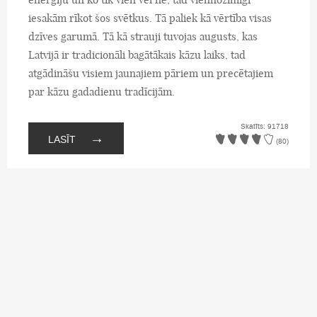
iesakām rīkot šos svētkus. Tā paliek kā vērtība visas
dzīves garumā. Tā kā strauji tuvojas augusts, kas
Latvijā ir tradicionāli bagātākais kāzu laiks, tad
atgādināšu visiem jaunajiem pāriem un precētajiem
par kāzu gadadienu tradīcijām.
Skatīts: 91718
→
LASĪT
(80)