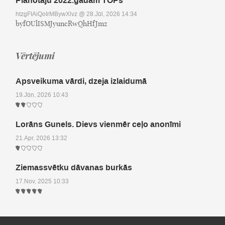
Plānotāju 2022.gadam TOPs
htzgFIAiQoIrMBywXlvz
@ 28.Jūl, 2026 14:34
byfOUlISMJyuncRwQhHfJmz
Vērtējumi
Apsveikuma vārdi, dzeja izlaidumā
19.Jūn, 2026 10:43
Lorāns Gunels. Dievs vienmēr ceļo anonīmi
21.Apr, 2026 13:32
Ziemassvētku dāvanas burkās
17.Nov, 2025 10:33