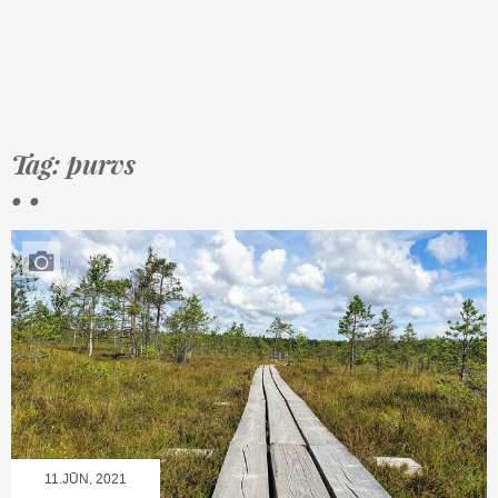
Tag: purvs
• •
11.JŪN, 2021