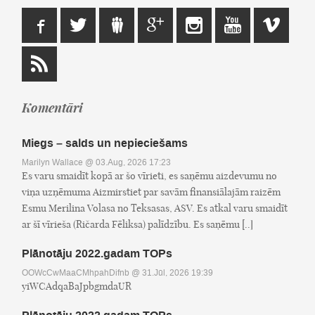
Komentāri
Miegs – salds un nepieciešams
Marilyn Wallace
@ 03.Aug, 2026 17:23
Es varu smaidīt kopā ar šo vīrieti, es saņēmu aizdevumu no
viņa uzņēmuma Aizmirstiet par savām finansiālajām raizēm
Esmu Merilina Volasa no Teksasas, ASV. Es atkal varu smaidīt
ar šī vīrieša (Ričarda Fēliksa) palīdzību. Es saņēmu [..]
Plānotāju 2022.gadam TOPs
OOWcCwMaaCMhpahDifnb
@ 31.Jūl, 2026 19:39
yiWCAdqaBaJpbgmdaUR