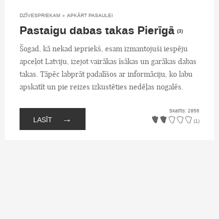
DZĪVESPRIEKAM
»
APKĀRT PASAULEI
Pastaigu dabas takas Pierīgā
(3)
Šogad, kā nekad iepriekš, esam izmantojuši iespēju
apceļot Latviju, izejot vairākas īsākas un garākas dabas
takas. Tāpēc labprāt padalīšos ar informāciju, ko labu
apskatīt un pie reizes izkustēties nedēļas nogalēs.
Skatīts: 2856
→
LASĪT
(1)