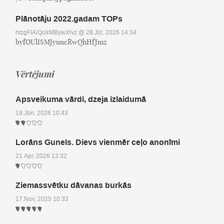
Plānotāju 2022.gadam TOPs
htzgFIAiQoIrMBywXlvz
@ 28.Jūl, 2026 14:34
byfOUlISMJyuncRwQhHfJmz
Vērtējumi
Apsveikuma vārdi, dzeja izlaidumā
19.Jūn, 2026 10:43
Lorāns Gunels. Dievs vienmēr ceļo anonīmi
21.Apr, 2026 13:32
Ziemassvētku dāvanas burkās
17.Nov, 2025 10:33