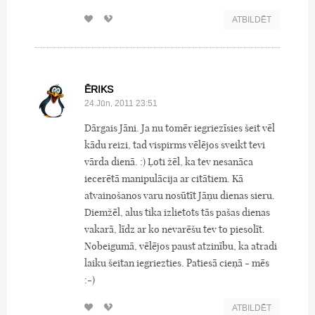
ATBILDĒT
ĒRIKS
24.Jūn, 2011 23:51
Dārgais Jāni. Ja nu tomēr iegriezīsies šeit vēl
kādu reizi, tad vispirms vēlējos sveikt tevi
vārda dienā. :) Ļoti žēl, ka tev nesanāca
iecerētā manipulācija ar citātiem. Kā
atvainošanos varu nosūtīt Jāņu dienas sieru.
Diemžēl, alus tika izlietots tās pašas dienas
vakarā, līdz ar ko nevarēšu tev to piesolīt.
Nobeigumā, vēlējos paust atzinību, ka atradi
laiku šeitan iegriezties. Patiesā cieņā - mēs
:-)
ATBILDĒT