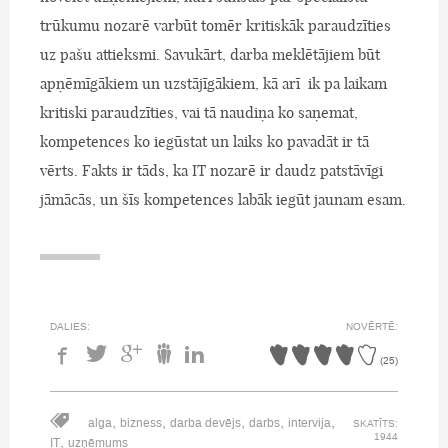
trūkumu nozarē varbūt tomēr kritiskāk paraudzīties
uz pašu attieksmi. Savukārt, darba meklētājiem būt
apņēmīgākiem un uzstājīgākiem, kā arī ik pa laikam
kritiski paraudzīties, vai tā naudiņa ko saņemat,
kompetences ko iegūstat un laiks ko pavadāt ir tā
vērts. Fakts ir tāds, ka IT nozarē ir daudz patstāvīgi
jāmācās, un šīs kompetences labāk iegūt jaunam esam.
DALIES:
NOVĒRTĒ:
(
25
)
,
,
,
,
,
alga
bizness
darba devējs
darbs
intervija
SKATĪTS:
1944
,
IT
uzņēmums