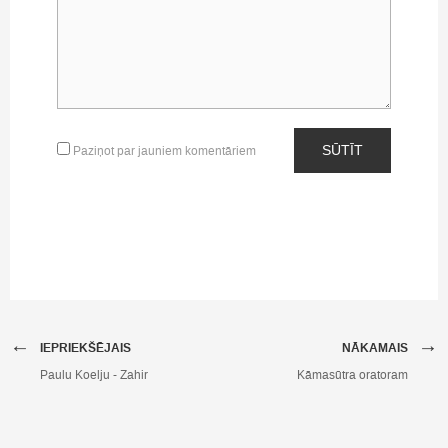
SŪTĪT
Paziņot par jauniem komentāriem
←
→
IEPRIEKŠĒJAIS
NĀKAMAIS
Paulu Koelju - Zahir
Kāmasūtra oratoram