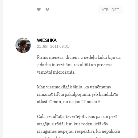
ATBILDĒT
WIESHKA
21.Jūn, 2011 09:01
Pirms mēneša, diviem, 2 nedēļu laikā biju uz
7 darba intervijām, rezultāti un process
visnotaļ interesants.
Man vissmieklīgāk šķita, ka uzņēmums
izmanot HR ārpakalpojumu, jeb kandidātu
atlasi. Cmon, nu ne jau IT nozarē.
Gala rezultātā, izvērtējot visus par un pret
aizgāju strādāt tur, kur redzu lielākās
izaugsmes iespējas, respektīvi, ka nepalikšu