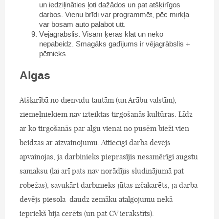
un iedziļināties ļoti dažādos un pat atšķirīgos
darbos. Vienu brīdi var programmēt, pēc mirkļa
var bosam auto palabot utt.
Vējagrābslis. Visam ķeras klāt un neko
nepabeidz. Smagāks gadījums ir vējagrābslis +
pētnieks.
Algas
Atšķirībā no dienvidu tautām (un Arābu valstīm),
ziemeļniekiem nav izteiktas tirgošanās kultūras. Līdz
ar ko tirgošanās par algu vienai no pusēm bieži vien
beidzas ar aizvainojumu. Attiecīgi darba devējs
apvainojas, ja darbinieks pieprasījis nesamērīgi augstu
samaksu (lai arī pats nav norādījis sludinājumā pat
robežas), savukārt darbinieks jūtas izčakarēts, ja darba
devējs piesola daudz zemāku atalgojumu nekā
iepriekš bija cerēts (un pat CV ierakstīts).