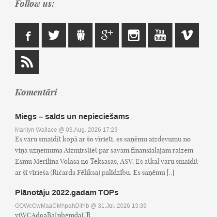
Follow us:
Komentāri
Miegs – salds un nepieciešams
Marilyn Wallace
@ 03.Aug, 2026 17:23
Es varu smaidīt kopā ar šo vīrieti, es saņēmu aizdevumu no
viņa uzņēmuma Aizmirstiet par savām finansiālajām raizēm
Esmu Merilina Volasa no Teksasas, ASV. Es atkal varu smaidīt
ar šī vīrieša (Ričarda Fēliksa) palīdzību. Es saņēmu [..]
Plānotāju 2022.gadam TOPs
OOWcCwMaaCMhpahDifnb
@ 31.Jūl, 2026 19:39
yiWCAdqaBaJpbgmdaUR