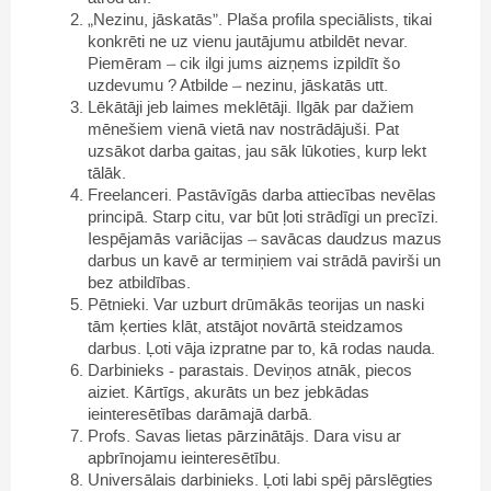
„Nezinu, jāskatās”. Plaša profila speciālists, tikai
konkrēti ne uz vienu jautājumu atbildēt nevar.
Piemēram – cik ilgi jums aizņems izpildīt šo
uzdevumu ? Atbilde – nezinu, jāskatās utt.
Lēkātāji jeb laimes meklētāji. Ilgāk par dažiem
mēnešiem vienā vietā nav nostrādājuši. Pat
uzsākot darba gaitas, jau sāk lūkoties, kurp lekt
tālāk.
Freelanceri. Pastāvīgās darba attiecības nevēlas
principā. Starp citu, var būt ļoti strādīgi un precīzi.
Iespējamās variācijas – savācas daudzus mazus
darbus un kavē ar termiņiem vai strādā pavirši un
bez atbildības.
Pētnieki. Var uzburt drūmākās teorijas un naski
tām ķerties klāt, atstājot novārtā steidzamos
darbus. Ļoti vāja izpratne par to, kā rodas nauda.
Darbinieks - parastais. Deviņos atnāk, piecos
aiziet. Kārtīgs, akurāts un bez jebkādas
ieinteresētības darāmajā darbā.
Profs. Savas lietas pārzinātājs. Dara visu ar
apbrīnojamu ieinteresētību.
Universālais darbinieks. Ļoti labi spēj pārslēgties