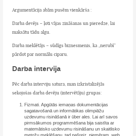
Argumentācija abām pusēm vienkārša :
Darba devējs – ļoti vājas zināšanas un pieredze, lai
maksātu tādu algu.
Darba meklētājs – sūdīgs biznesmenis, ka „nerubī”
pārdot par normālu ciparu.
Darba intervija
Pēc darba interviju satura, man izkristalizējās
sekojošas darba devēju (intervētāju) grupas:
Fizmati. Apgūtās iemaņas dokumentācijas
sagatavošanā un informātikas olimpiāžu
uzdevumu risināšanā ir ūber ales. Lai arī savos
pirmsākumos programmēšana bija saistīta ar
matemātisko uzdevumu risināšanu un skaitlisko
metožu meklēšanu, tad pašreiz, piemēram, web