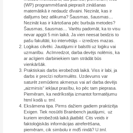
(WP) programmēšanā pieprasīt zināšanas
matemātikā ir nedaudz dīvaini. Nezināt, kas ir
dalījums bez atlikuma? Šausmas, šausmas…
Nezināt kas ir kārtošana pēc burbuļa metodes?
Šausmas, šausmas… Varētu padomāt, ka to visu
nevar apgūt 5 min laikā. Ja vien neesat beidzis to
pašu fakultāti, ko intervētājs – izredzes mazas.
Loģikas cilvēki. Jautājumi ir balstīti uz loģiku vai
uzmanību. Acīmredzot, darba devējs nolēmis, ka
ar acīgiem darbiniekiem tam strādāt būs
vienkāršāk.
Praktiskais darbs ierobežotā laikā. Viss ir labi, ja
darbs ir precīzi noformulēts. Uzdevums var
saturēt zemūdens akmeņus vai arī darba devējs
„aizmirsis” iekļaut prasību, ko pēc tam pieprasa.
Piemēram, ka nedrīkstēja izmantot formatējumu
html kodā u. tml.
Eksāmena tipa. Pirms dažiem gadiem praktizēja
Exigen. Tiek nosūtīti Brainbench jautājumi, uz
kuriem ierobežotā laikā jāatbild. Cits veids ir
faktoloģiskās informācijas atreferēšana,
piemēram, cik simbolu ir md5 rindā? U.tml.