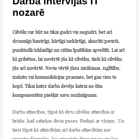
Darba intervijas IT
nozarē
Cilvēki var būt ne tikai gudri vai negudri, bet arī
drosmīgi/kautrīgi, kārtīgi/nekārtīgi, akurāti/pavirši,
punktuāli/izklaidīgi un citām īpašībām apveltīti. Lai arī
kā gribētos, lai novērtē jūs kā cilvēku, tieši kā cilvēku
jūs arī novērtē. Nevis vērtē jūsu zināšanas, izglītību,
izskatu vai komunikācijas prasmes, bet gan visu to
kopā. Tikai katrs darba devējs katrai no šīm
komponentēm piešķir savu nozīmīgumu.
Darba attiecības, tāpat kā divu cilvēku attiecības ir
brīdis, kad satiekas divas puses. Podiņš ar vāciņu. Un
tieši tāpat kā attiecībām arī darba attiecībām nav
vienotas formulas, kas piesaista divas puses un kas