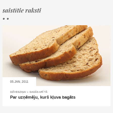
saistītie raksti
• •
05.JAN, 2011
DZĪVESZIŅAI
»
GADĀS ARĪ TĀ
Par uzņēmēju, kurš kļuva bagāts