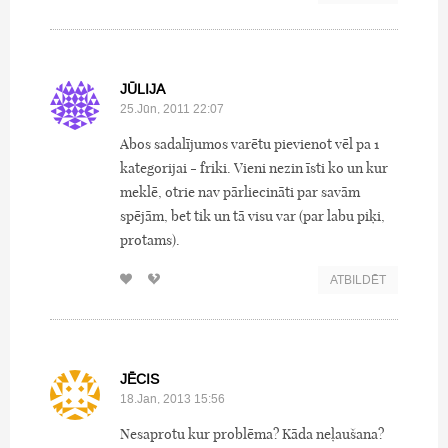
JŪLIJA
25.Jūn, 2011 22:07
Abos sadalījumos varētu pievienot vēl pa 1
kategorijai - friki. Vieni nezin īsti ko un kur
meklē, otrie nav pārliecināti par savām
spējām, bet tik un tā visu var (par labu piķi,
protams).
ATBILDĒT
JĒCIS
18.Jan, 2013 15:56
Nesaprotu kur problēma? Kāda neļaušana?