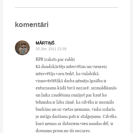
komentāri
MĀRTIŅŠ
20.Jūn, 2011 23:39
RPR (raksts par rubli)
Kā daudzkārtējs intervētais un vienreiz
intervētājs varu teikt, ka vislabākā,
visnovērtētākā darba ņēmēja īpašība ir
entuziasms kādā tuvā nozarē; aizmaldīšanās
un laika zaudēšana runājot par kaut ko
tehnisku ir laba zīmē, ka cilvēks ir normāls
burkāns un uz vietas ņemams, visko izdarīs,
jo inčīga darīšana pati ir atalgojums. Cilvēks,
kurš ņemas ar datoriem vien naudas dēļ, ir
dzenams prom no šīs nozares.