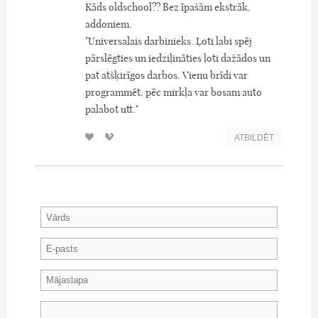
Kāds oldschool?? Bez īpašām ekstrāk,
addoniem.
"Universalais darbinieks. Ļoti labi spēj
pārslēgties un iedziļināties ļoti dažādos un
pat atšķirīgos darbos. Vienu brīdi var
programmēt, pēc mirkļa var bosam auto
palabot utt."
ATBILDĒT