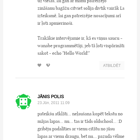
uz vietas, lai gan ar manu patreizējo
zināšanu bagāžu citviet solīja divtik vairāk Ls
izteiksmē, lai gan patreizējie nosacījumi arī
ir ļoti apmierinoši.
Trakākie intervējamie ir, kā es viņus saucu -
wanabe programmētāji, jeb tā ļoti vispārināti
sakot - echo "Hello World!"
ATBILDĒT
JĀNIS POLIS
23.Jūn, 2011 11:09
pateikšu atklāti... neļaušana kopēt tekstu no
mājas lapas... nu... tas ir tāds oldschool... :D
gribēju padalīties ar vienu citātu no jūsu
lapas ar vienu draugu, bet nu... pazuda vēlme