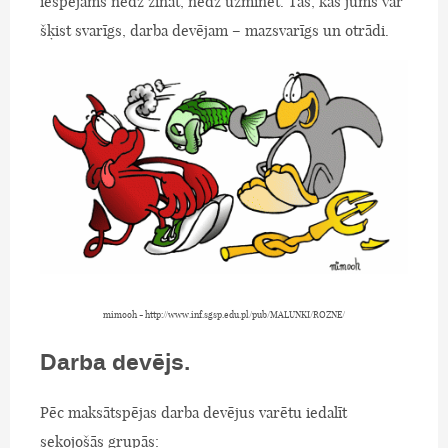
iespējams nedz zināt, nedz uzminēt. Tas, kas jums var
šķist svarīgs, darba devējam – mazsvarīgs un otrādi.
mimooh - http://www.inf.sgsp.edu.pl/pub/MALUNKI/ROZNE/
Darba devējs.
Pēc maksātspējas darba devējus varētu iedalīt
sekojošās grupās: