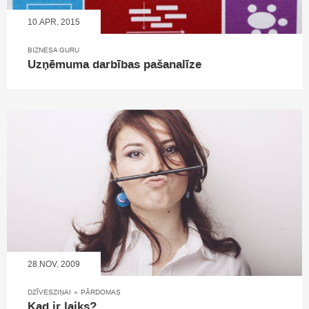
10.APR, 2015
BIZNESA GURU
Uzņēmuma darbības pašanalīze
28.NOV, 2009
DZĪVESZIŅAI
»
PĀRDOMAS
Kad ir laiks?