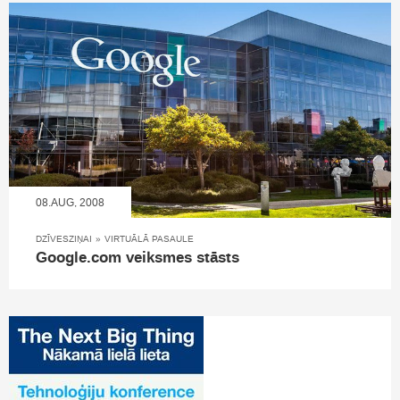
08.AUG, 2008
DZĪVESZIŅAI
»
VIRTUĀLĀ PASAULE
Google.com veiksmes stāsts