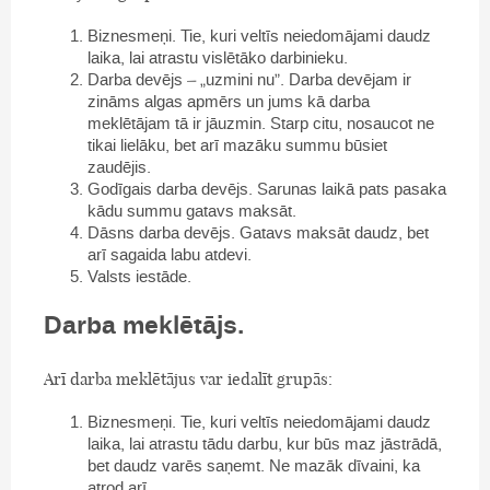
Biznesmeņi. Tie, kuri veltīs neiedomājami daudz
laika, lai atrastu vislētāko darbinieku.
Darba devējs – „uzmini nu”. Darba devējam ir
zināms algas apmērs un jums kā darba
meklētājam tā ir jāuzmin. Starp citu, nosaucot ne
tikai lielāku, bet arī mazāku summu būsiet
zaudējis.
Godīgais darba devējs. Sarunas laikā pats pasaka
kādu summu gatavs maksāt.
Dāsns darba devējs. Gatavs maksāt daudz, bet
arī sagaida labu atdevi.
Valsts iestāde.
Darba meklētājs.
Arī darba meklētājus var iedalīt grupās:
Biznesmeņi. Tie, kuri veltīs neiedomājami daudz
laika, lai atrastu tādu darbu, kur būs maz jāstrādā,
bet daudz varēs saņemt. Ne mazāk dīvaini, ka
atrod arī.