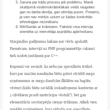
Saruna par kādu procesu jeb problēmu. Manā
skatījumā visdemokrātiskākais veids raugoties
gan no darba devēja, gan ņēmēja puses. Protams,
ja vien nav mērķis uzķert uz kādas konkrētās
tehnoloģijas nezināšanu.
Mērīšanās ar krāniņiem. Faktiski visa intervija
orientēta uz intervētāja asprātību apbrīnošanu.
Marginālos gadījumus laikam nav vērts apskatīt.
Piemēram, intervijā uz PHP programmētājs vakanci
tiek uzdoti jautājumi par C++.
Kopumā var secināt, ka neba jau speciālistu trūkst,
kuri par mazām naudiņām būtu gatavi strādāt mega
uzņēmumos ar mega daudzām filiālēm un bagātu
vēsturi (kāds būtu savādāk izskaidrojums kantorim ar
3 cilvēkiem prasīt motivācijas vēstuli?), bet gan
elementārās savstarpējās cieņas trūkums. Atliek vien
novēlēt uzņēmējiem, kuri sūkstās par speciālistu