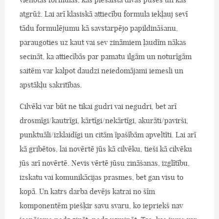
atgrūž. Lai arī klasiskā attiecību formula iekļauj sevī
tādu formulējumu kā savstarpējo papildināšanu,
paraugoties uz kaut vai sev zināmiem ļaudīm nākas
secināt, ka attiecībās par pamatu ilgām un noturīgām
saitēm var kalpot daudzi neiedomājami iemesli un
apstākļu sakritības.
Cilvēki var būt ne tikai gudri vai negudri, bet arī
drosmīgi/kautrīgi, kārtīgi/nekārtīgi, akurāti/pavirši,
punktuāli/izklaidīgi un citām īpašībām apveltīti. Lai arī
kā gribētos, lai novērtē jūs kā cilvēku, tieši kā cilvēku
jūs arī novērtē. Nevis vērtē jūsu zināšanas, izglītību,
izskatu vai komunikācijas prasmes, bet gan visu to
kopā. Un katrs darba devējs katrai no šīm
komponentēm piešķir savu svaru, ko iepriekš nav