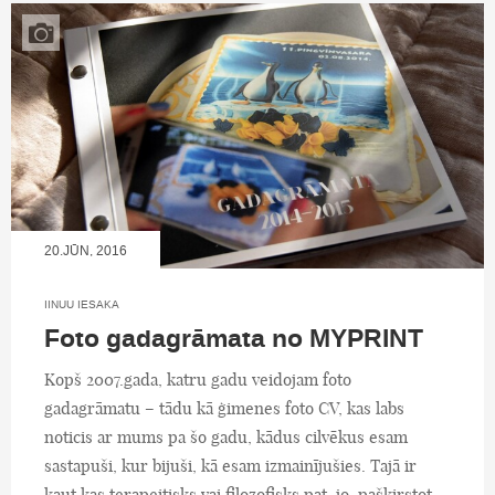
20.JŪN, 2016
IINUU IESAKA
Foto gadagrāmata no MYPRINT
Kopš 2007.gada, katru gadu veidojam foto
gadagrāmatu – tādu kā ģimenes foto CV, kas labs
noticis ar mums pa šo gadu, kādus cilvēkus esam
sastapuši, kur bijuši, kā esam izmainījušies. Tajā ir
kaut kas terapeitisks vai filozofisks pat, jo, pašķirstot