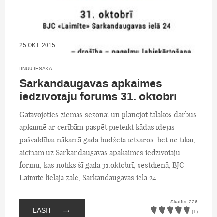
25.OKT, 2015
IINUU IESAKA
Sarkandaugavas apkaimes
iedzīvotāju forums 31. oktobrī
Gatavojoties ziemas sezonai un plānojot tālākos darbus
apkaimē ar cerībām paspēt pieteikt kādas idejas
pašvaldībai nākamā gada budžeta ietvaros, bet ne tikai,
aicinām uz Sarkandaugavas apakaimes iedzīvotāju
formu, kas notiks šī gada 31.oktobrī, sestdienā, BJC
Laimīte lielajā zālē, Sarkandaugavas ielā 24.
Skatīts: 226
→
LASĪT
(1)