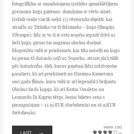
fotogrāfijām ar smaidošajiem izstādes apmeklētājiem
greznajos kuģa gaiteņos, domājams ir vērts aiziet.
Izstādi veido vairāk nekā 375 vēsturiski objekti, kas
atradās uz Titānika vai tā līdzinieka – kuģa Olimpija
(Olympic), līdz ar to šī ir reta iespēja iepazīt dzīvi uz
lielā kuģa, pirms tas nogrima okeāna dzelmē.
Eksponātu vidū ir priekšmeti, kas tika nocelti no kuģa
īsi pirms tā došanās ceļā uz Ņujorku, atrasti jūrā tūlīt
pēc katastrofas, tādi, kurus paņēma līdzi izdzīvojošie
pasažieri, kā arī priekšmeti no Džeimsa Kamerona
1997.gada filmas, kuru vidū ir arī leģendārā briljanta
Okeāna Sirds kopija, kā arī Keitas Vinsletas un
Leonardo Di Kaprio tērpi. Ieejas biļetes cena 1
pieaugušajam – 13,95 EUR (darbdienās) un 16,95EUR
(brīvdienās).
Skatīts: 1252
→
LASĪT
(4)