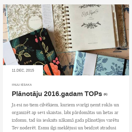
11.DEC, 2015
IINUU IESAKA
Plānotāju 2016.gadam TOPs
(6)
Ja esi no tiem cilvēkiem, kuriem svarīgi ņemt rokās un
organizēt ap sevi skaistas, labi pārdomātas un lietas ar
izdomu, tad šis ieskaits nākamā gada plānotājos varētu
Tev noderēt. Esmu ilgi meklējusi un beidzot atradusi