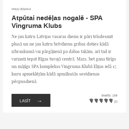
IINUU IESAKA
Atpūtai nedēļas nogalē - SPA
Vingruma Klubs
Ne jau katru Latvijas vasaras dienu ir pāri trīsdesmit
plusā un ne jau katru brīvdienu gribas doties kādā
izbraukumā vai pārgājienā pa dabas takām, arī tad ir
varianti tepat Rīgas tuvajā centrā. Mazs, bet gana tīrīgs
un mājīgs SPA komplekss Vingruma Klubā Elijas ielā 17,
kuru apmeklējām kādā apmākušās sestdienas
pēcpusdienā.
Skatīts: 159
→
LASĪT
(2)