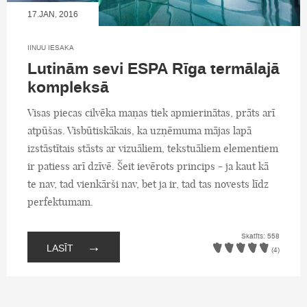
17.JAN, 2016
IINUU IESAKA
Lutinām sevi ESPA Rīga termālajā
kompleksā
Visas piecas cilvēka maņas tiek apmierinātas, prāts arī
atpūšas. Visbūtiskākais, ka uzņēmuma mājas lapā
izstāstītais stāsts ar vizuāliem, tekstuāliem elementiem
ir patiess arī dzīvē. Šeit ievērots princips - ja kaut kā
te nav, tad vienkārši nav, bet ja ir, tad tas novests līdz
perfektumam.
Skatīts: 558
→
LASĪT
(4)