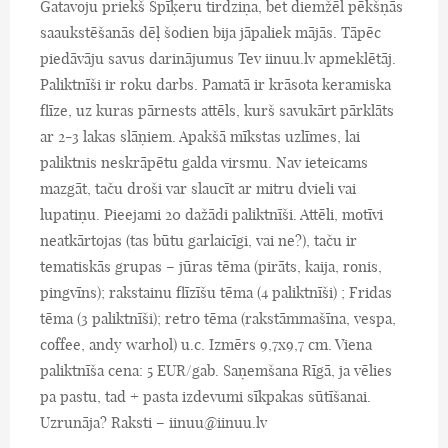
Gatavoju priekš Spīķeru tirdziņa, bet diemžēl pēkšņās
saaukstēšanās dēļ šodien bija jāpaliek mājās. Tāpēc
piedāvāju savus darinājumus Tev iinuu.lv apmeklētāj.
Paliktnīši ir roku darbs. Pamatā ir krāsota keramiska
flīze, uz kuras pārnests attēls, kurš savukārt pārklāts
ar 2-3 lakas slāņiem. Apakšā mīkstas uzlīmes, lai
paliktnis neskrāpētu galda virsmu. Nav ieteicams
mazgāt, taču droši var slaucīt ar mitru dvieli vai
lupatiņu. Pieejami 20 dažādi paliktnīši. Attēli, motīvi
neatkārtojas (tas būtu garlaicīgi, vai ne?), taču ir
tematiskās grupas – jūras tēma (pirāts, kaija, ronis,
pingvīns); rakstainu flīzīšu tēma (4 paliktnīši) ; Fridas
tēma (3 paliktnīši); retro tēma (rakstāmmašīna, vespa,
coffee, andy warhol) u.c. Izmērs 9,7x9,7 cm. Viena
paliktnīša cena: 5 EUR/gab. Saņemšana Rīgā, ja vēlies
pa pastu, tad + pasta izdevumi sīkpakas sūtīšanai.
Uzrunāja? Raksti – iinuu@iinuu.lv