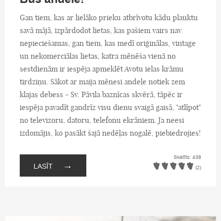
Gan tiem, kas ar lielāko prieku atbrīvotu kādu plauktu
savā mājā, izpārdodot lietas, kas pašiem vairs nav
nepieciešamas, gan tiem, kas medī oriģinālas, vintage
un nekomerciālas lietas, katra mēnēša vienā no
sestdienām ir iespēja apmeklēt Avotu ielas krāmu
tirdziņu. Sākot ar maija mēnesi andele notiek zem
klajas debess - Sv. Pāvila baznīcas skvērā, tāpēc ir
iespēja pavadīt gandrīz visu dienu svaigā gaisā, "atlīpot"
no televizoru, datoru, telefonu ekrāniem. Ja neesi
izdomājis, ko pasākt šajā nedēļas nogalē, piebiedrojies!
Skatīts: 438
→
LASĪT
(2)