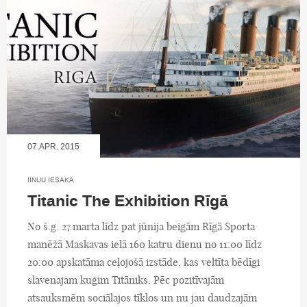
07.APR, 2015
IINUU IESAKA
Titanic The Exhibition Rīgā
No š.g. 27.marta līdz pat jūnija beigām Rīgā Sporta
manēžā Maskavas ielā 160 katru dienu no 11:00 līdz
20:00 apskatāma ceļojošā izstāde, kas veltīta bēdīgi
slavenajam kuģim Titāniks. Pēc pozitīvajām
atsauksmēm sociālajos tīklos un nu jau daudzajām