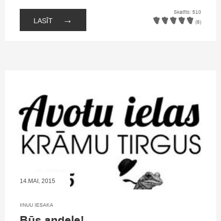
Skatīts: 510
→
LASĪT
(8)
14.MAI, 2015
IINUU IESAKA
Būs andele!