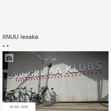
IINUU iesaka
• •
01.JŪL, 2016