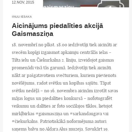
12.NOV, 2015
IINUU IESAKA
Aicinājums piedalīties akcijā
Gaismasziņa
18. novembrī no plkst. 18.00 iedzīvotāji tiek aicināti ar
svecēm kopīgi izgaismot apkaimju centrālās ielas -
Tilta ielu un Čiekurkalna 2. līniju, izveidojot gaismas
promenādi visā tās garumā. Iedzīvotāji tiek aicināti
nākt ar pašgatavotiem svečturiem, kuriem pievienots
novēlējums, radot svētku un kopības sajūtu. Tāpat
svētku nedēļā – no 16. novembra aicinām izrotāt savas
mājas logus un piedalīties konkursā – nofotografēt
veikumu un dalīties ar foto sociālajos tīklos, lietojot
mirkļbirkas #gaismasziņa un #sarkandaugava vai
#čiekurkalns. Patriotiskākā noformējuma autori
saņems balvu no Aldara Alus muzeja. Savukārt 19.