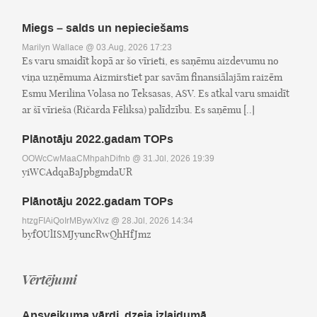
Miegs – salds un nepieciešams
Marilyn Wallace
@ 03.Aug, 2026 17:23
Es varu smaidīt kopā ar šo vīrieti, es saņēmu aizdevumu no
viņa uzņēmuma Aizmirstiet par savām finansiālajām raizēm
Esmu Merilina Volasa no Teksasas, ASV. Es atkal varu smaidīt
ar šī vīrieša (Ričarda Fēliksa) palīdzību. Es saņēmu [..]
Plānotāju 2022.gadam TOPs
OOWcCwMaaCMhpahDifnb
@ 31.Jūl, 2026 19:39
yiWCAdqaBaJpbgmdaUR
Plānotāju 2022.gadam TOPs
htzgFIAiQoIrMBywXlvz
@ 28.Jūl, 2026 14:34
byfOUlISMJyuncRwQhHfJmz
Vērtējumi
Apsveikuma vārdi, dzeja izlaidumā