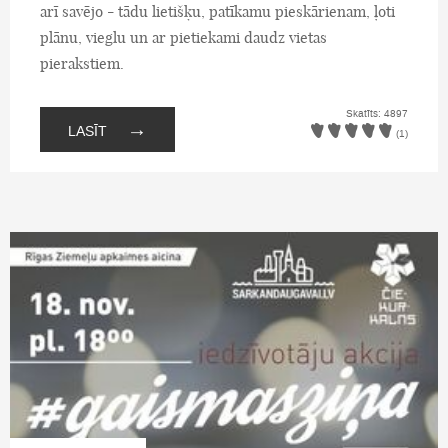
arī savējo - tādu lietišķu, patīkamu pieskārienam, ļoti
plānu, vieglu un ar pietiekami daudz vietas
pierakstiem.
Skatīts: 4897
→
LASĪT
(1)