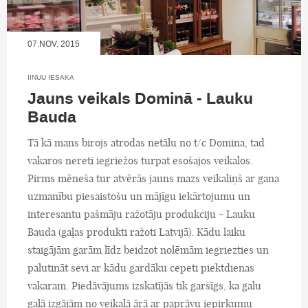
07.NOV, 2015
IINUU IESAKA
Jauns veikals Dominā - Lauku
Bauda
Tā kā mans birojs atrodas netālu no t/c Domina, tad
vakaros nereti iegriežos turpat esošajos veikalos.
Pirms mēneša tur atvērās jauns mazs veikaliņš ar gana
uzmanību piesaistošu un mājīgu iekārtojumu un
interesantu pašmāju ražotāju produkciju - Lauku
Bauda (gaļas produkti ražoti Latvijā). Kādu laiku
staigājām garām līdz beidzot nolēmām iegriezties un
palutināt sevi ar kādu gardāku cepeti piektdienas
vakaram. Piedāvājums izskatījās tik garšīgs, ka galu
galā izgājām no veikalā ārā ar paprāvu iepirkumu