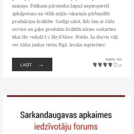
maisiņu. Patīkami pārsteidza laipnā nepiespiestā
apkalpošana un vēlāk mājās vakariņās pārbaudītā
produkcijas kvalitāte. Godīgi sakot, līdz šim ar šādu
servisu un gaļas produktu kvalitāti nācies saskarties
tikai Sky veikalā t/c Sky&More. Prieks, ka durvis vaļā
ver šādas jaukas vietas Rīgā. Iesaku iegriezties!
Skatīts: 620
→
LASĪT
(7)