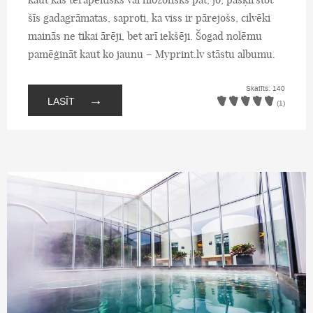
šīs gadagrāmatas, saproti, ka viss ir pārejošs, cilvēki
mainās ne tikai ārēji, bet arī iekšēji. Šogad nolēmu
pamēģināt kaut ko jaunu – Myprint.lv stāstu albumu.
Skatīts: 140
→
LASĪT
(1)