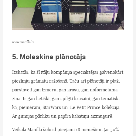
www.manilla.lv
5. Moleskine plānotājs
Izskatās, ka šī itāļu kompānija specializējas galvenokārt
piezīmju grāmatu ražošanā. Taču arī plānotāji ir plaši
pārstāvēti gan izmēru, gan krāsu, gan noformējuma
ziņā. Ir gan lietišķi, gan spilgti krāsaini, gan tematiski
kā, piemēram, StarWars un Le Petit Prince kolekcija.
Ar gumijas pārliku un papīra kabatiņu aizmugurē.
Veikalā Manilla šobrīd pieejami 18 mēnešiem (ar 30%