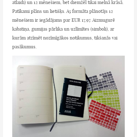
atlaidi) un 12 mēnešiem, bet diemžēl tikai melnā krāsā.
Patīkami plāns un lietišķs. A5 formāta plānotājs 12
mēnešiem ir iegādājams par EUR 17,97. Aizmugurē
kabatiņa, gumijas pārlika un uzlīmītes (simboli), ar
kurām atzīmēt nozīmīgākos notikumus, tikšanās vai
pasākumus.