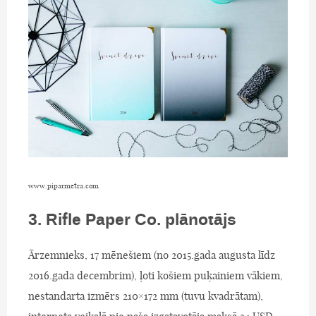
www.piparmetra.com
3. Rifle Paper Co. plānotājs
Ārzemnieks, 17 mēnešiem (no 2015.gada augusta līdz
2016.gada decembrim), ļoti košiem puķainiem vākiem,
nestandarta izmērs 210×172 mm (tuvu kvadrātam),