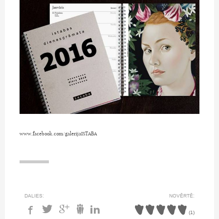
www.facebook.com/galerijaISTABA
DALIES:
NOVĒRTĒ:
(
1
)