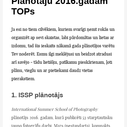
Plānotāju 2016.gadam
TOPs
Ja esi no tiem cilvēkiem, kuriem svarīgi ņemt rokās un
organizēt ap sevi skaistas, labi pārdomātas un lietas ar
izdomu, tad šis ieskaits nākamā gada plānotājos varētu
Tev noderēt. Esmu ilgi meklējusi un beidzot atradusi
arī savējo - tādu lietišķu, patīkamu pieskārienam, ļoti
plānu, vieglu un ar pietiekami daudz vietas
pierakstiem.
1. ISSP plānotājs
International Summer School of Photography
plānotājs 2016. gadam, kurā publicēti 53 starptautisku
jauno fotogrāfu darbi. Mazs (nestandarta), kompakts,