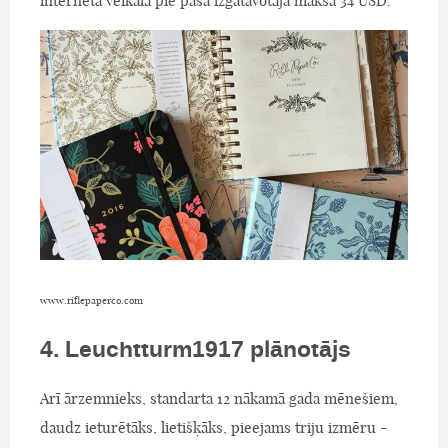
interneta veikalā pie paša izgatavotāja maksā 34 USD.
www.riflepaperco.com
4. Leuchtturm1917 plānotājs
Arī ārzemnieks, standarta 12 nākamā gada mēnešiem,
daudz ieturētāks, lietišķāks, pieejams triju izmēru -