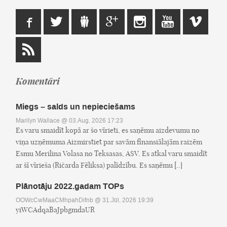
Komentāri
Miegs – salds un nepieciešams
Marilyn Wallace
@ 03.Aug, 2026 17:23
Es varu smaidīt kopā ar šo vīrieti, es saņēmu aizdevumu no
viņa uzņēmuma Aizmirstiet par savām finansiālajām raizēm
Esmu Merilina Volasa no Teksasas, ASV. Es atkal varu smaidīt
ar šī vīrieša (Ričarda Fēliksa) palīdzību. Es saņēmu [..]
Plānotāju 2022.gadam TOPs
OOWcCwMaaCMhpahDifnb
@ 31.Jūl, 2026 19:39
yiWCAdqaBaJpbgmdaUR