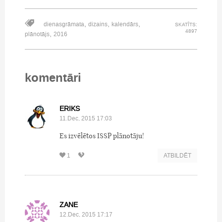
,
,
,
dienasgrāmata
dizains
kalendārs
SKATĪTS:
4897
,
plānotājs
2016
komentāri
ERIKS
11.Dec, 2015 17:03
Es izvēlētos ISSP plānotāju!
1
ATBILDĒT
ZANE
12.Dec, 2015 17:17