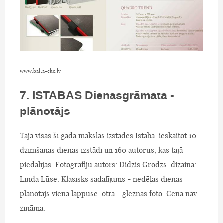
www.balta-eko.lv
7. ISTABAS Dienasgrāmata -
plānotājs
Tajā visas šī gada mākslas izstādes Istabā, ieskaitot 10.
dzimšanas dienas izstādi un 160 autorus, kas tajā
piedalījās. Fotogrāfiju autors: Didzis Grodzs, dizaina:
Linda Lūse. Klasisks sadalījums - nedēļas dienas
plānotājs vienā lappusē, otrā - gleznas foto. Cena nav
zināma.