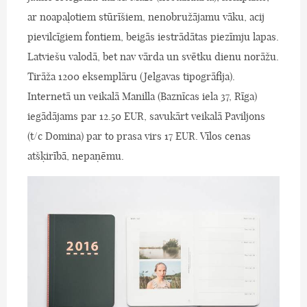
ar noapaļotiem stūrīšiem, nenobružājamu vāku, acij
pievilcīgiem fontiem, beigās iestrādātas piezīmju lapas.
Latviešu valodā, bet nav vārda un svētku dienu norāžu.
Tirāža 1200 eksemplāru (Jelgavas tipogrāfija).
Internetā un veikalā Manilla (Baznīcas iela 37, Rīga)
iegādājams par 12.50 EUR, savukārt veikalā Paviljons
(t/c Domina) par to prasa virs 17 EUR. Vīlos cenas
atšķirībā, nepaņēmu.