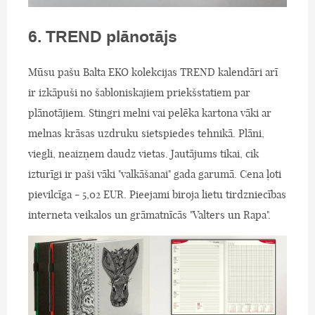
6. TREND plānotājs
Mūsu pašu Balta EKO kolekcijas TREND kalendāri arī
ir izkāpuši no šabloniskajiem priekšstatiem par
plānotājiem. Stingri melni vai pelēka kartona vāki ar
melnas krāsas uzdruku sietspiedes tehnikā. Plāni,
viegli, neaizņem daudz vietas. Jautājums tikai, cik
izturīgi ir paši vāki "valkāšanai" gada garumā. Cena ļoti
pievilcīga - 5,02 EUR. Pieejami biroja lietu tirdzniecības
interneta veikalos un grāmatnīcās "Valters un Rapa".