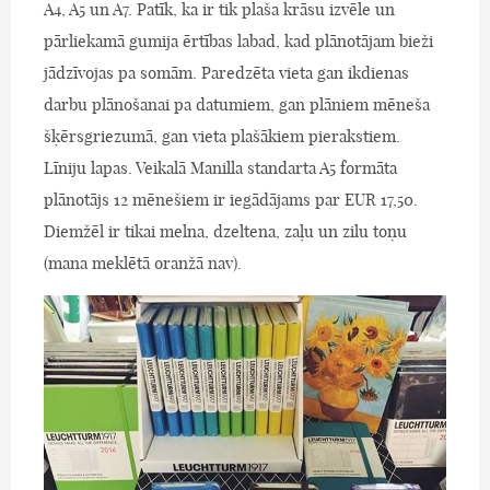
A4, A5 un A7. Patīk, ka ir tik plaša krāsu izvēle un
pārliekamā gumija ērtības labad, kad plānotājam bieži
jādzīvojas pa somām. Paredzēta vieta gan ikdienas
darbu plānošanai pa datumiem, gan plāniem mēneša
šķērsgriezumā, gan vieta plašākiem pierakstiem.
Līniju lapas. Veikalā Manilla standarta A5 formāta
plānotājs 12 mēnešiem ir iegādājams par EUR 17,50.
Diemžēl ir tikai melna, dzeltena, zaļu un zilu toņu
(mana meklētā oranžā nav).