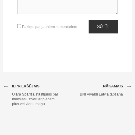
SŪTĪT
Paziņot par jauniem komentāriem
←
→
IEPRIEKŠĒJAIS
NĀKAMAIS
Ojāra Spārīša stāstījums par
BNI Vivaldi Latvia tapšana
mākslas uztveri ar piecām
plus vēl vienu maņu