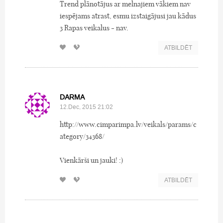
Trend plānotājus ar melnajiem vākiem nav
iespējams atrast, esmu izstaigājusi jau kādus
3 Rapas veikalus - nav.
ATBILDĒT
DARMA
12.Dec, 2015 21:02
http://www.cimparimpa.lv/veikals/params/c
ategory/34368/
Vienkārši un jauki! :)
ATBILDĒT