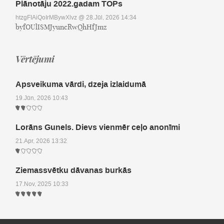
Plānotāju 2022.gadam TOPs
htzgFIAiQoIrMBywXlvz
@ 28.Jūl, 2026 14:34
byfOUlISMJyuncRwQhHfJmz
Vērtējumi
Apsveikuma vārdi, dzeja izlaidumā
19.Jūn, 2026 10:43
Lorāns Gunels. Dievs vienmēr ceļo anonīmi
21.Apr, 2026 13:32
Ziemassvētku dāvanas burkās
17.Nov, 2025 10:33