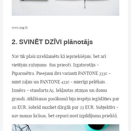
www.issp.lv
2. SVINĒT DZĪVI plānotājs
Nav tik plaši izreklamēts kā iepriekšējais, bet arī
vietējais ražojums (tas priecē). Izgatavotājs -
Piparmētra. Pieejami divi varianti PANTONE 333c -
mint zaļais un PANTONE 433c - mierīgi pelēkais.
Izmērs - standarta A5. Iekļautas atziņas un domu
graudi. Atklāšanas pasākumā bija iespēja iegādāties par
20 EUR, šobrīd mazliet dārgāk par 23 EUR. Subjektīvi -
nav manas krāsas, bet cepuri nost izpildījuma priekšā.