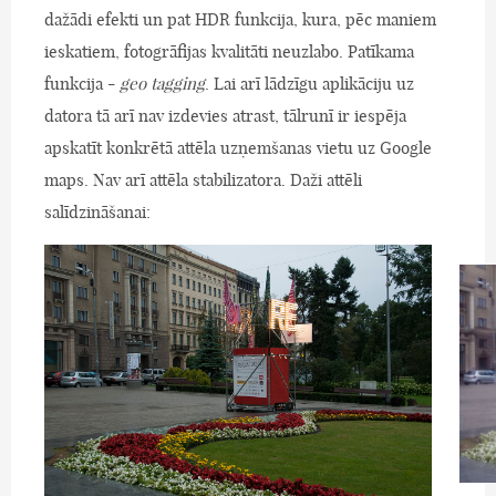
dažādi efekti un pat HDR funkcija, kura, pēc maniem
ieskatiem, fotogrāfijas kvalitāti neuzlabo. Patīkama
funkcija -
geo tagging
. Lai arī lādzīgu aplikāciju uz
datora tā arī nav izdevies atrast, tālrunī ir iespēja
apskatīt konkrētā attēla uzņemšanas vietu uz Google
maps. Nav arī attēla stabilizatora. Daži attēli
salīdzināšanai: