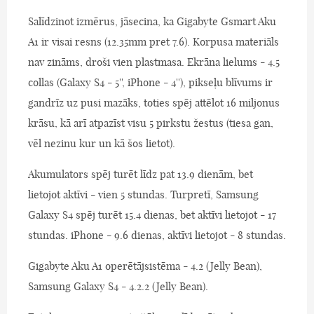
Salīdzinot izmērus, jāsecina, ka Gigabyte Gsmart Aku
A1 ir visai resns (12.35mm pret 7.6). Korpusa materiāls
nav zināms, droši vien plastmasa. Ekrāna lielums - 4.5
collas (Galaxy S4 - 5'', iPhone - 4''), pikseļu blīvums ir
gandrīz uz pusi mazāks, toties spēj attēlot 16 miljonus
krāsu, kā arī atpazīst visu 5 pirkstu žestus (tiesa gan,
vēl nezinu kur un kā šos lietot).
Akumulators spēj turēt līdz pat 13.9 dienām, bet
lietojot aktīvi - vien 5 stundas. Turpretī, Samsung
Galaxy S4 spēj turēt 15.4 dienas, bet aktīvi lietojot - 17
stundas. iPhone - 9.6 dienas, aktīvi lietojot - 8 stundas.
Gigabyte Aku A1 operētājsistēma - 4.2 (Jelly Bean),
Samsung Galaxy S4 - 4.2.2 (Jelly Bean).