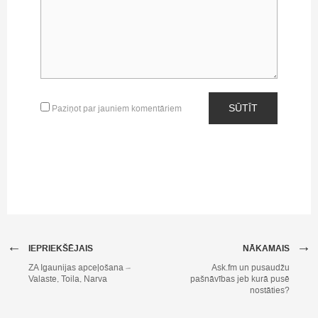
SŪTĪT
Paziņot par jauniem komentāriem
←
→
IEPRIEKŠĒJAIS
NĀKAMAIS
ZA Igaunijas apceļošana –
Ask.fm un pusaudžu
Valaste, Toila, Narva
pašnāvības jeb kurā pusē
nostāties?