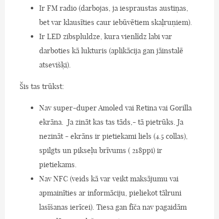
Ir FM radio (darbojas, ja iespraustas austiņas,
bet var klausīties caur iebūvētiem skaļruņiem).
Ir LED zibspluldze, kura vienlīdz labi var
darboties kā lukturis (aplikācija gan jāinstalē
atsevišķi).
Šis tas trūkst:
Nav super-duper Amoled vai Retina vai Gorilla
ekrāna. Ja zināt kas tas tāds,- tā pietrūks. Ja
nezināt - ekrāns ir pietiekami liels (4.5 collas),
spilgts un pikseļu brīvums ( 218ppi) ir
pietiekams.
Nav NFC (veids kā var veikt maksājumu vai
apmainīties ar informāciju, pieliekot tālruni
lasīšanas ierīcei). Tiesa gan fīča nav pagaidām