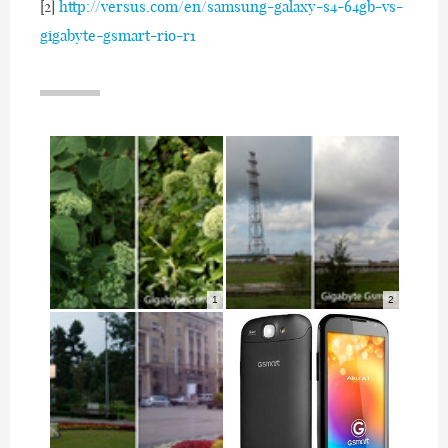
[2]
http://versus.com/en/samsung-galaxy-s4-64gb-vs-
gigabyte-gsmart-rio-r1
1
2