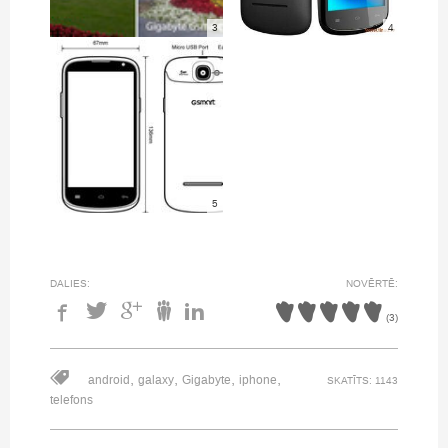
3
4
5
DALIES:
NOVĒRTĒ:
(
3
)
,
,
,
,
android
galaxy
Gigabyte
iphone
SKATĪTS: 1143
telefons