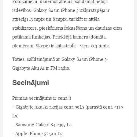
Fotokameru, uzņemot attēlus, salīdzināt nebija
izdevības. Galaxy S4 un iPhone 5 izšķirstspēja ir
attiecīgi 13 mpix un 8 mpix, turklāt ir attēla
stabilizators, pieskāriena fokusēšana un daudzas citas
patīkama funkcijas. Priekšējā kamera (domāta,
piemēram, Skype) ir katastrofa - vien 0.3 mpix.
Toties, salīdzinājumā ar Galaxy S4 un iPhone 5,
Gigabyte Aku A1 ir FM radio.
Secinājumi
Pirmais secinājums ir cena :)
- Gigabyte Aku A1 akcijas cena 99Ls (parastā cena >139
Ls).
- Samsung Galaxy S4 >397 Ls.
- Apple iPhone 5 >510 Ls