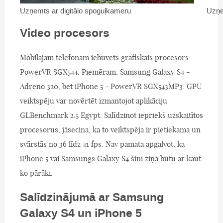
Uzņemts ar digitālo spoguļkameru
Uzņe
Video procesors
Mobilajam telefonam iebūvēts grafiskais procesors -
PowerVR SGX544. Piemēram, Samsung Galaxy S4 -
Adreno 320, bet iPhone 5 - PowerVR SGX543MP3. GPU
veiktspēju var novērtēt izmantojot aplikāciju
GLBenchmark 2.5 Egypt. Salīdzinot iepriekš uzskaitītos
procesorus, jāsecina, ka to veiktspēja ir pietiekama un
svārstās no 36 līdz 41 fps. Nav pamata apgalvot, ka
iPhone 5 vai Samsungs Galaxy S4 šinī ziņā būtu ar kaut
ko pārāki.
Salīdzinājumā ar Samsung
Galaxy S4 un iPhone 5