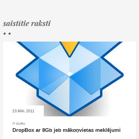
saistītie raksti
• •
23.MAI, 2011
IT GURU
DropBox ar 8Gb jeb mākoņvietas meklējumi