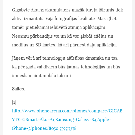
Gigabyte Aku A1 akumulators mazāk tur, ja tālrunis tiek
aktīvi izmantots. Vāja fotogrāfijas kvalitāte. Maza (bet
tomēr pietiekama) iebūvētā atmiņa aplikācijām.
Neesmu pārbaudījis vai un kā var glabāt attēlus un
medijus uz SD kartes, kā arī pārnest daļu aplikāciju.
Jāņem vērā arī tehnoloģiju attīstības dinamika un tas,
ka pēc gada vai diviem būs jaunas tehnoloģijas un būs
iemesls mainīt mobilo tālruni.
Saites:
[1]
http://www.phonearena.com/phones/compare/GIGAB
YTE-GSmart-Aku-A1,Samsung-Galaxy-S4,Apple-
iPhone-5/phones/8050,7597,7378