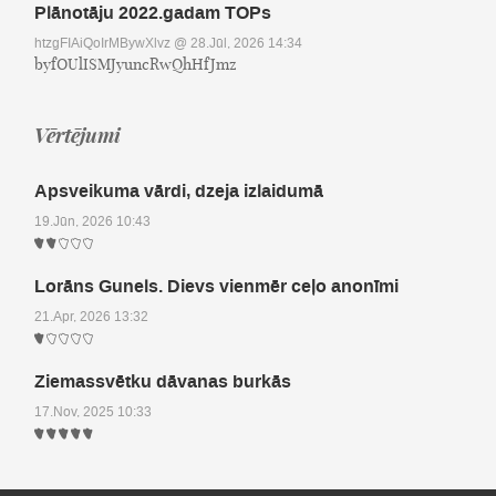
Plānotāju 2022.gadam TOPs
htzgFIAiQoIrMBywXlvz
@ 28.Jūl, 2026 14:34
byfOUlISMJyuncRwQhHfJmz
Vērtējumi
Apsveikuma vārdi, dzeja izlaidumā
19.Jūn, 2026 10:43
Lorāns Gunels. Dievs vienmēr ceļo anonīmi
21.Apr, 2026 13:32
Ziemassvētku dāvanas burkās
17.Nov, 2025 10:33