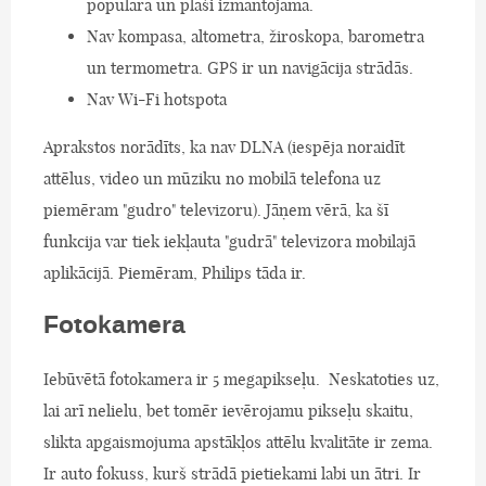
populāra un plaši izmantojama.
Nav kompasa, altometra, žiroskopa, barometra
un termometra. GPS ir un navigācija strādās.
Nav Wi-Fi hotspota
Aprakstos norādīts, ka nav DLNA (iespēja noraidīt
attēlus, video un mūziku no mobilā telefona uz
piemēram "gudro" televizoru). Jāņem vērā, ka šī
funkcija var tiek iekļauta "gudrā" televizora mobilajā
aplikācijā. Piemēram, Philips tāda ir.
Fotokamera
Iebūvētā fotokamera ir 5 megapikseļu. Neskatoties uz,
lai arī nelielu, bet tomēr ievērojamu pikseļu skaitu,
slikta apgaismojuma apstākļos attēlu kvalitāte ir zema.
Ir auto fokuss, kurš strādā pietiekami labi un ātri. Ir