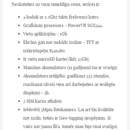
Neskatoties uz visai smieklīgu cenu, ierīcei ir:
4 kodoli ar 1.2Ghz takts frekvenci katrs.
Grafiskais procesors - PowerVR SGX544.
Vieta aplikācijām - 1Gb
Ekrāns gan nav nekāds izcilais - TFT ar
izšķristspēju 854x480.
Ir vieta microSD kartei (līdz 32Gb),
Maināms akumulators (ja gadījumā tas ir svarīgi).
Akumulatora ietilpība: gaidīšana 333 stundas,
runāšanai (droši vien arī darbojoties ar ieslēgtu
displeju) - 5h.
2 SIM karšu atbalsts
Iebūvētā 5Mpix fotokamera. Lai arī tās kvalitāte
nav izcila, toties ir Geo-tagging (iespējams, šī
vairs nav jauna fīča, tomēr man bija visai svarīga).