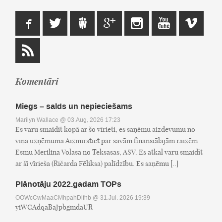
Komentāri
Miegs – salds un nepieciešams
Marilyn Wallace
@ 03.Aug, 2026 17:23
Es varu smaidīt kopā ar šo vīrieti, es saņēmu aizdevumu no
viņa uzņēmuma Aizmirstiet par savām finansiālajām raizēm
Esmu Merilina Volasa no Teksasas, ASV. Es atkal varu smaidīt
ar šī vīrieša (Ričarda Fēliksa) palīdzību. Es saņēmu [..]
Plānotāju 2022.gadam TOPs
OOWcCwMaaCMhpahDifnb
@ 31.Jūl, 2026 19:39
yiWCAdqaBaJpbgmdaUR