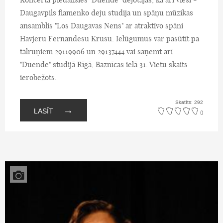
Daugavpils flamenko deju studija un spāņu mūzikas
ansamblis "Los Daugavas Nens" ar atraktīvo spāni
Havjeru Fernandesu Krusu. Ielūgumus var pasūtīt pa
tālruņiem 29119906 un 29137444 vai saņemt arī
"Duende" studijā Rīgā, Baznīcas ielā 31. Vietu skaits
ierobežots.
Skatīts: 292
→
LASĪT
()