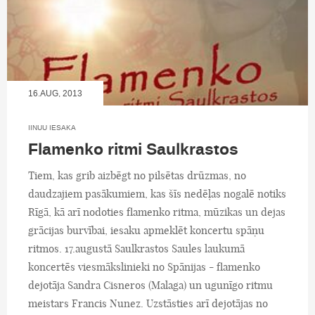
16.AUG, 2013
IINUU IESAKA
Flamenko ritmi Saulkrastos
Tiem, kas grib aizbēgt no pilsētas drūzmas, no
daudzajiem pasākumiem, kas šīs nedēļas nogalē notiks
Rīgā, kā arī nodoties flamenko ritma, mūzikas un dejas
grācijas burvībai, iesaku apmeklēt koncertu spāņu
ritmos. 17.augustā Saulkrastos Saules laukumā
koncertēs viesmākslinieki no Spānijas - flamenko
dejotāja Sandra Cisneros (Malaga) un ugunīgo ritmu
meistars Francis Nunez. Uzstāsties arī dejotājas no