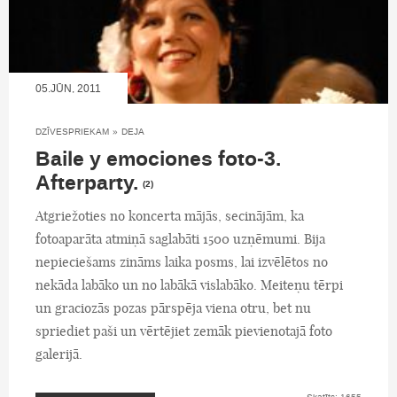
05.JŪN, 2011
DZĪVESPRIEKAM
»
DEJA
Baile y emociones foto-3.
Afterparty.
(2)
Atgriežoties no koncerta mājās, secinājām, ka
fotoaparāta atmiņā saglabāti 1500 uzņēmumi. Bija
nepieciešams zināms laika posms, lai izvēlētos no
nekāda labāko un no labākā vislabāko. Meiteņu tērpi
un graciozās pozas pārspēja viena otru, bet nu
spriediet paši un vērtējiet zemāk pievienotajā foto
galerijā.