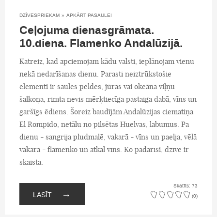
DZĪVESPRIEKAM
»
APKĀRT PASAULEI
Ceļojuma dienasgrāmata.
10.diena. Flamenko Andalūzijā.
Katreiz, kad apciemojam kādu valsti, ieplānojam vienu
nekā nedarīšanas dienu. Parasti neiztrūkstošie
elementi ir saules peldes, jūras vai okeāna viļņu
šalkoņa, rimta nevis mērķtiecīga pastaiga dabā, vīns un
garšīgs ēdiens. Šoreiz baudījām Andalūzijas ciematiņa
El Rompido, netālu no pilsētas Huelvas, labumus. Pa
dienu - sangrija pludmalē, vakarā - vīns un paelja, vēlā
vakarā - flamenko un atkal vīns. Ko padarīsi, dzīve ir
skaista.
Skatīts: 73
→
LASĪT
(0)