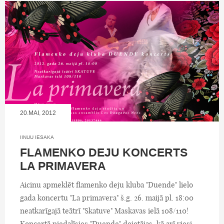
20.MAI, 2012
IINUU IESAKA
FLAMENKO DEJU KONCERTS
LA PRIMAVERA
Aicinu apmeklēt flamenko deju kluba "Duende" lielo
gada koncertu "La primavera" š.g. 26. maijā pl. 18:00
neatkarīgajā teātrī "Skatuve" Maskavas ielā 108/110!
Koncertā piedalīsies "Duende" dejotājas, kā arī viesi -