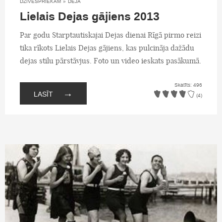
DZĪVESPRIEKAM
»
DEJA
Lielais Dejas gājiens 2013
Par godu Starptautiskajai Dejas dienai Rīgā pirmo reizi
tika rīkots Lielais Dejas gājiens, kas pulcināja dažādu
dejas stilu pārstāvjus. Foto un video ieskats pasākumā.
Skatīts: 496
→
LASĪT
(4)