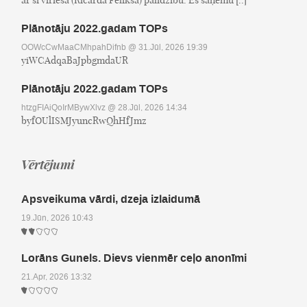
Plānotāju 2022.gadam TOPs
OOWcCwMaaCMhpahDifnb
@ 31.Jūl, 2026 19:39
yiWCAdqaBaJpbgmdaUR
Plānotāju 2022.gadam TOPs
htzgFIAiQoIrMBywXlvz
@ 28.Jūl, 2026 14:34
byfOUlISMJyuncRwQhHfJmz
Vērtējumi
Apsveikuma vārdi, dzeja izlaidumā
19.Jūn, 2026 10:43
Lorāns Gunels. Dievs vienmēr ceļo anonīmi
21.Apr, 2026 13:32