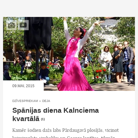
09.MAI, 2015
DZĪVESPRIEKAM
»
DEJA
Spānijas diena Kalnciema
kvartālā
(1)
Kamēr šodien dažs labs Pārdaugavā plosījās, vicinot