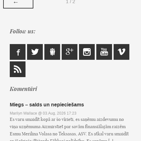
←
1 / 2
Follow us:
Komentāri
Miegs – salds un nepieciešams
Marilyn Wallace
@ 03.Aug, 2026 17:23
Es varu smaidīt kopā ar šo vīrieti, es saņēmu aizdevumu no
viņa uzņēmuma Aizmirstiet par savām finansiālajām raizēm
Esmu Merilina Volasa no Teksasas, ASV. Es atkal varu smaidīt
ar šī vīrieša (Ričarda Fēliksa) palīdzību. Es saņēmu [..]