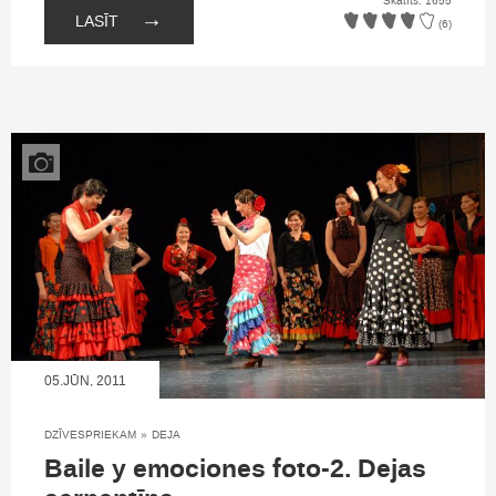
Skatīts: 1655
→
LASĪT
(6)
05.JŪN, 2011
DZĪVESPRIEKAM
»
DEJA
Baile y emociones foto-2. Dejas