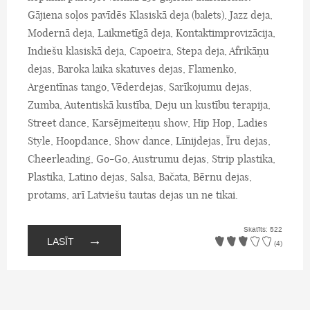
Gājiena soļos pavīdēs Klasiskā deja (balets), Jazz deja,
Modernā deja, Laikmetīgā deja, Kontaktimprovizācija,
Indiešu klasiskā deja, Capoeira, Stepa deja, Afrikāņu
dejas, Baroka laika skatuves dejas, Flamenko,
Argentīnas tango, Vēderdejas, Sarīkojumu dejas,
Zumba, Autentiskā kustība, Deju un kustību terapija,
Street dance, Karsējmeiteņu show, Hip Hop, Ladies
Style, Hoopdance, Show dance, Līnijdejas, Īru dejas,
Cheerleading, Go-Go, Austrumu dejas, Strip plastika,
Plastika, Latino dejas, Salsa, Bačata, Bērnu dejas,
protams, arī Latviešu tautas dejas un ne tikai.
Skatīts: 522
→
LASĪT
(4)