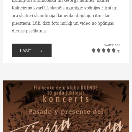
kaimiņvalsts simboliku un Georga lentītes, tikmēr
Kalnciema kvartālā skanēja ugunīgie spānijas ritmi un
āra skatuvi skandināja flamenko dejotāju ritmiskie
piesitieni. Lūk, daži foto mirkļi un video no Spānijas
dienas pasākuma.
Skatīts: 646
→
LASĪT
(3)