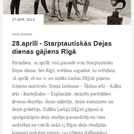
27.APR, 2013
IINUU IESAKA
28.aprīlī - Starptautiskās Dejas
dienas gājiens Rīgā
Pirmdien, 29.aprīlī, visā pasaulē svin Starptautisko
Dejas dienu, bet Rīgā, svētkus sagaidot, šo svētdien,
28.aprīlī, 16:00-17:00 notiks Lielais DEJAS gājiens.
Gājiena maršruts: Doma laukums – Šķūņu iela – Kaļķu
iela - Bastejkalns – Esplanāde. Aicināts piedalīties
ikviens dejotājs, dejas mīļotājs, dejas entuziasts un
dejot gribētājs. Dalību Lielajā DEJAS gājienā ir
apstiprinājuši deju studiju pasniedzēji un viņu
audzēkņi no vairāk nekā 15 Rīgas deju studijām,
kopumā pulcējot vismaz 250 gājiena dalībniekus.