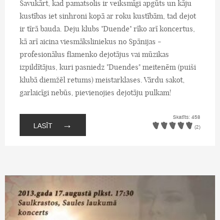
Savukārt, kad pamatsolis ir veiksmīgi apgūts un kāju
kustības iet sinhroni kopā ar roku kustībām, tad dejot
ir tīrā bauda. Deju klubs "Duende" rīko arī koncertus,
kā arī aicina viesmāksliniekus no Spānijas -
profesionālus flamenko dejotājus vai mūzikas
izpildītājus, kuri pasniedz "Duendes" meitenēm (puiši
klubā diemžēl retums) meistarklases. Vārdu sakot,
garlaicīgi nebūs, pievienojies dejotāju pulkam!
Skatīts: 458
→
LASĪT
(2)