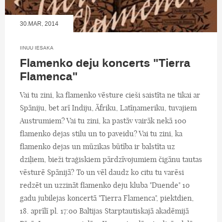
30.MAR, 2014
IINUU IESAKA
Flamenko deju koncerts "Tierra
Flamenca"
Vai tu zini, ka flamenko vēsture cieši saistīta ne tikai ar
Spāniju, bet arī Indiju, Āfriku, Latīņameriku, tuvajiem
Austrumiem? Vai tu zini, ka pastāv vairāk nekā 100
flamenko dejas stilu un to paveidu? Vai tu zini, ka
flamenko dejas un mūzikas būtība ir balstīta uz
dziļiem, bieži traģiskiem pārdzīvojumiem čigānu tautas
vēsturē Spānijā? To un vēl daudz ko citu tu varēsi
redzēt un uzzināt flamenko deju kluba "Duende" 10
gadu jubilejas koncertā "Tierra Flamenca", piektdien,
18. aprīlī pl. 17:00 Baltijas Starptautiskajā akadēmijā