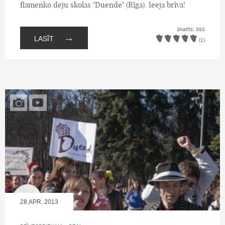
flamenko deju skolas "Duende" (Rīga). Ieeja brīva!
Skatīts: 393
→
LASĪT
(1)
28.APR, 2013