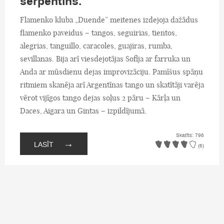
serpentīns.
Flamenko kluba „Duende” meitenes izdejoja dažādus
flamenko paveidus – tangos, seguirias, tientos,
alegrias, tanguillo, caracoles, guajiras, rumba,
sevillanas. Bija arī viesdejotājas Sofija ar farruka un
Anda ar mūsdienu dejas improvizāciju. Pamīšus spāņu
ritmiem skanēja arī Argentīnas tango un skatītāji varēja
vērot vijīgos tango dejas soļus 2 pāru – Kārļa un
Daces, Aigara un Gintas – izpildījumā.
Skatīts: 796
→
LASĪT
(6)