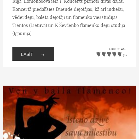
Rīgā, Lomonosova ielā 1. Koncerts plānots divās daļās.
Koncertā piedalīsies Duende dejotājas, kā arī indiešu,
vēderdeju, baleta dejotāji un flamenko viesstudijas
Tientos (Lietuva) un K.Ševčenko flamenko deju studija
(Igaunija).
Skatīts: 458
→
LASĪT
(3)