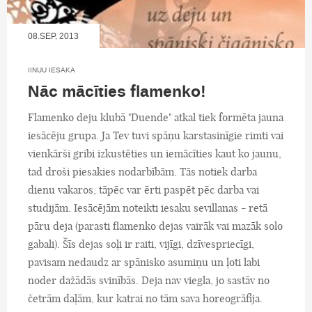
08.SEP, 2013
IINUU IESAKA
Nāc mācīties flamenko!
Flamenko deju klubā "Duende" atkal tiek formēta jauna
iesācēju grupa. Ja Tev tuvi spāņu karstasinīgie rimti vai
vienkārši gribi izkustēties un iemācīties kaut ko jaunu,
tad droši piesakies nodarbībām. Tās notiek darba
dienu vakaros, tāpēc var ērti paspēt pēc darba vai
studijām. Iesācējām noteikti iesaku sevillanas - retā
pāru deja (parasti flamenko dejas vairāk vai mazāk solo
gabali). Šīs dejas soļi ir raiti, vijīgi, dzīvespriecīgi,
pavisam nedaudz ar spānisko asumiņu un ļoti labi
noder dažādās svinībās. Deja nav viegla, jo sastāv no
četrām daļām, kur katrai no tām sava horeogrāfija.