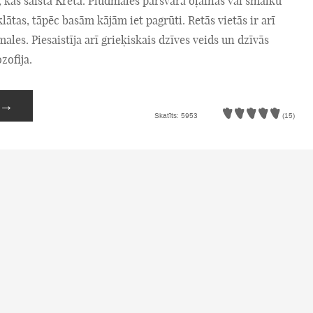
s, kas saista Krētā. Pludmales pārsvarā oļainas vai smalku
ātas, tāpēc basām kājām iet pagrūti. Retās vietās ir arī
ales. Piesaistīja arī grieķiskais dzīves veids un dzīvās
zofija.
→
Skatīts: 5953
(15)