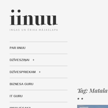
PAR IINUU
DZĪVESZIŅAI
DZĪVESPRIEKAM
BIZNESA GURU
Tag: Matala
IT GURU
• •