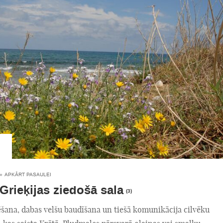
»
APKĀRT PASAULEI
 Grieķijas ziedošā sala
(3)
ēšana, dabas velšu baudīšana un tiešā komunikācija cilvēku