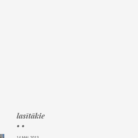
lasītākie
• •
14.MAI, 2013