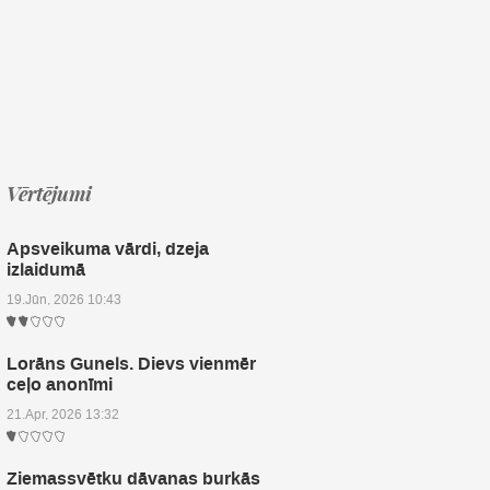
Vērtējumi
Apsveikuma vārdi, dzeja
izlaidumā
19.Jūn, 2026 10:43
Lorāns Gunels. Dievs vienmēr
ceļo anonīmi
21.Apr, 2026 13:32
Ziemassvētku dāvanas burkās