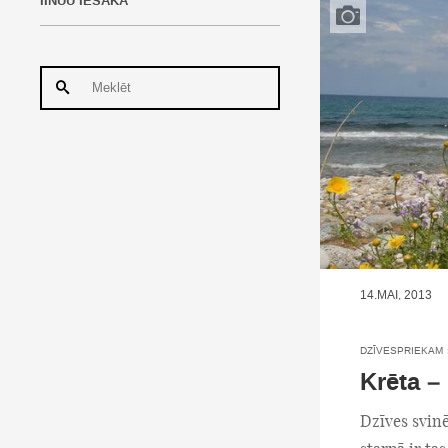
IINUU IESAKA
14.MAI, 2013
DZĪVESPRIEKAM
Krēta –
Dzīves svin