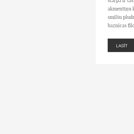
starpā ir ta
akmentiņu kl
smilšu pludm
baznīcas filo
LASĪT