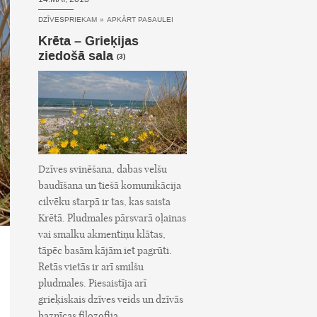
DZĪVESPRIEKAM
»
APKĀRT PASAULEI
Krēta – Grieķijas
ziedošā sala
(3)
Dzīves svinēšana, dabas velšu
baudīšana un tiešā komunikācija
cilvēku starpā ir tas, kas saista
Krētā. Pludmales pārsvarā oļainas
vai smalku akmentiņu klātas,
tāpēc basām kājām iet pagrūti.
Retās vietās ir arī smilšu
pludmales. Piesaistīja arī
grieķiskais dzīves veids un dzīvās
baznīcas filozofija.